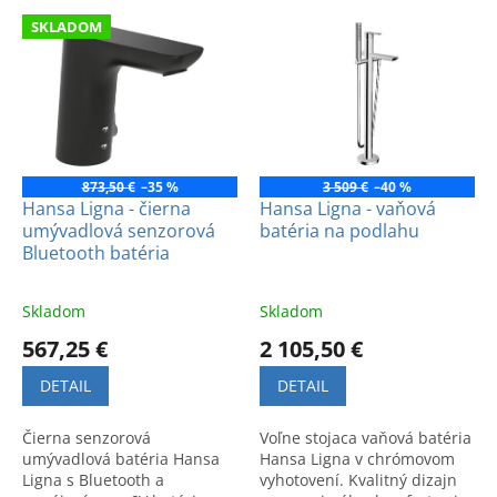
e
V
p
SKLADOM
ý
r
p
o
i
d
s
u
p
k
r
t
o
873,50 €
–35 %
3 509 €
–40 %
o
d
Hansa Ligna - čierna
Hansa Ligna - vaňová
v
umývadlová senzorová
batéria na podlahu
u
Bluetooth batéria
k
t
o
Skladom
Skladom
v
567,25 €
2 105,50 €
DETAIL
DETAIL
Čierna senzorová
Voľne stojaca vaňová batéria
umývadlová batéria Hansa
Hansa Ligna v chrómovom
Ligna s Bluetooth a
vyhotovení. Kvalitný dizajn