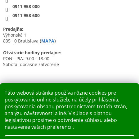
0911 958 000
0911 958 600
Predajňa:
Výhonská 1
835 10 Bratislava
(
MAPA
)
Otváracie hodiny predajne:
PON - PIA: 9:00 - 18:00
Sobota: dočasne zatvorené
Táto webová stránka používa rôzne cookies pre
poskytovanie online služieb, na účely prihlásenia,
Nákupný košík
poskytovania obsahu prostredníctvom tretích strán,
analýzu návštevnosti a iné. V súlade s platnou
0
KS /
0 €
legislatívou prosíme o potvrdenie súhlasu alebo
nastavenie vašich preferencií.
Vytvoril Shoptet