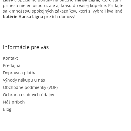
s
prinesú nielen úsporu, ale aj krásu do vašej kúpeľne. Pridajte
u
sa k množstvu spokojných zákazníkov, ktorí si vybrali kvalitné
batérie Hansa Ligna
pre ich domovy!
Z
á
p
ä
Informácie pre vás
t
Kontakt
i
e
Predajňa
Doprava a platba
Výhody nákupu u nás
Obchodné podmienky (VOP)
Ochrana osobných údajov
Náš príbeh
Blog