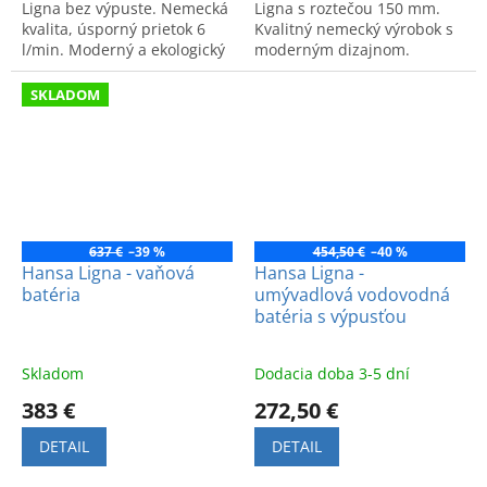
Ligna bez výpuste. Nemecká
Ligna s roztečou 150 mm.
kvalita, úsporný prietok 6
Kvalitný nemecký výrobok s
l/min. Moderný a ekologický
moderným dizajnom.
dizajn vhodný do každej
kúpeľne.
SKLADOM
637 €
–39 %
454,50 €
–40 %
Hansa Ligna - vaňová
Hansa Ligna -
batéria
umývadlová vodovodná
batéria s výpusťou
Skladom
Dodacia doba 3-5 dní
383 €
272,50 €
DETAIL
DETAIL