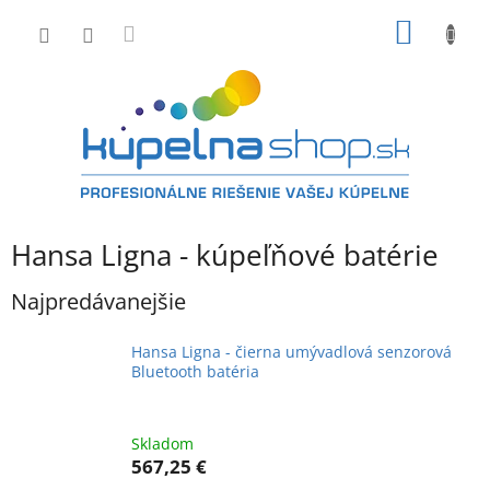
Prejsť
NÁKU
na
obsah
KOŠÍK
Hansa Ligna - kúpeľňové batérie
Najpredávanejšie
Hansa Ligna - čierna umývadlová senzorová
Bluetooth batéria
Skladom
567,25 €