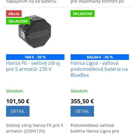
napájaním na 6V batériu.
pre maximálny komfort pri
Moderný dizajn a
kúpeli. Kód produktu:
inteligentná technológia pre
06462083.
Akcia
SKLADOM
komfortné používanie.
SKLADOM
169 €
–39 %
592,50 €
–40 %
Hansa Fit - sieťový zdroj
Hansa Ligna - vaňová
pre 5 armatúr 230 V
podomietková batéria na
BlueBox
Skladom
Skladom
101,50 €
355,50 €
DETAIL
DETAIL
Sieťový zdroj Hansa Fit pre 5
Podomietková vaňová
armatúr (230V/12V),
batéria Hansa Ligna pre