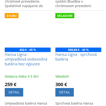
chrómové prevedenie.
systém BlueBox v
Spoľahlivé napájanie do
chrómovom prevedení.
kúpeľne. Kód produktu:
Spája nemeckú kvalitu,
64990100.
nadčasový dizajn a
3-5 dní
SKLADOM
spoľahlivú funkčnosť pre
vašu kúpeľňu.
432 €
–40 %
500,50 €
–40 %
Hansa Ligna -
Hansa Ligna - sprchová
umývadlová vodovodná
batéria
batéria bez výpuste
Dodacia doba 3-5 dní
Skladom
259 €
300 €
DETAIL
DETAIL
Umývadlová batéria Hansa
Sprchová batéria Hansa