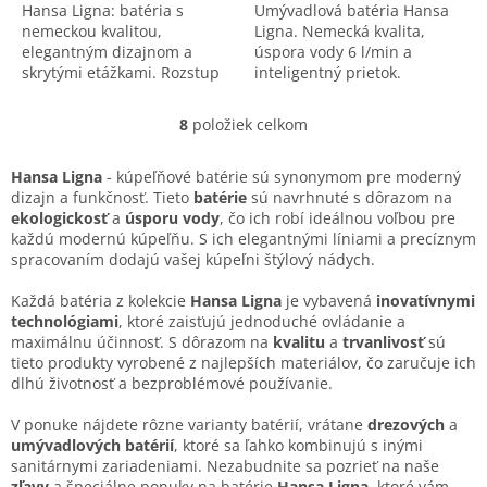
Hansa Ligna: batéria s
Umývadlová batéria Hansa
nemeckou kvalitou,
Ligna. Nemecká kvalita,
elegantným dizajnom a
úspora vody 6 l/min a
skrytými etážkami. Rozstup
inteligentný prietok.
150 mm, automatické
Možnosť vidieť naživo v
prepínanie a vysoká
predajni v Bratislave.
8
položiek celkom
O
spoľahlivosť.
v
l
Hansa Ligna
- kúpeľňové batérie sú synonymom pre moderný
á
dizajn a funkčnosť. Tieto
batérie
sú navrhnuté s dôrazom na
d
ekologickosť
a
úsporu vody
, čo ich robí ideálnou voľbou pre
a
každú modernú kúpeľňu. S ich elegantnými líniami a precíznym
c
spracovaním dodajú vašej kúpeľni štýlový nádych.
i
e
Každá batéria z kolekcie
Hansa Ligna
je vybavená
inovatívnymi
p
technológiami
, ktoré zaisťujú jednoduché ovládanie a
r
maximálnu účinnosť. S dôrazom na
kvalitu
a
trvanlivosť
sú
v
tieto produkty vyrobené z najlepších materiálov, čo zaručuje ich
k
dlhú životnosť a bezproblémové používanie.
y
v
V ponuke nájdete rôzne varianty batérií, vrátane
drezových
a
ý
umývadlových batérií
, ktoré sa ľahko kombinujú s inými
p
sanitárnymi zariadeniami. Nezabudnite sa pozrieť na naše
i
zľavy
a špeciálne ponuky na batérie
Hansa Ligna
, ktoré vám