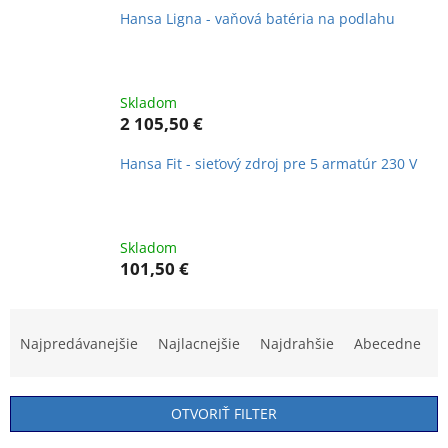
Hansa Ligna - vaňová batéria na podlahu
Skladom
2 105,50 €
Hansa Fit - sieťový zdroj pre 5 armatúr 230 V
Skladom
101,50 €
R
a
Najpredávanejšie
Najlacnejšie
Najdrahšie
Abecedne
d
e
n
OTVORIŤ FILTER
i