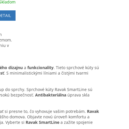
Skladom
ETAIL
m
izmom.
niu v
ho dizajnu
a
funkcionality
. Tieto sprchové kúty sú
sť
. S minimalistickými líniami a čistými tvarmi
up do sprchy. Sprchové kúty Ravak SmartLine sú
vysokú bezpečnosť.
Antibakteriálna
úprava skla
ať si presne to, čo vyhovuje vašim potrebám.
Ravak
vášho domova. Objavte novú úroveň komfortu a
a. Vyberte si
Ravak SmartLine
a zažite spojenie