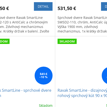
DETAIL
D
50 €
531,50 €
ové dvere Ravak SmartLine
Sprchové dvere Ravak SmartLi
-120 s AntiCalc a chrómovým
SMSD2-110, chróm, AntiCalc ú
lom. Zdvihový mechanizmus
Výška 1900 mm, zdvihový
. Krátky držiak v balení. Zvoľte
mechanizmus, 1x krátky držiak
ravý variant.
zvoliť ľavý alebo pravý variant.
ADOM
SKLADOM
541 €
–10 %
 SmartLine - sprchové dvere
Ravak SmartLine - dizajnov
m
rohový sprchový kút 90 x 9
Skladom