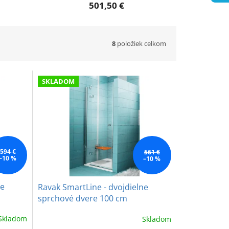
501,50 €
8
položiek celkom
SKLADOM
594 €
561 €
–10 %
–10 %
ne
Ravak SmartLine - dvojdielne
sprchové dvere 100 cm
Skladom
Skladom