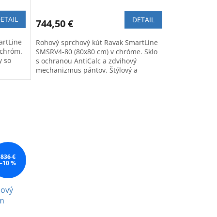
ETAIL
DETAIL
744,50 €
artLine
Rohový sprchový kút Ravak SmartLine
 chróm.
SMSRV4-80 (80x80 cm) v chróme. Sklo
y so
s ochranou AntiCalc a zdvihový
mechanizmus pántov. Štýlový a
praktický doplnok do kúpeľne.
836 €
–10 %
hový
cm