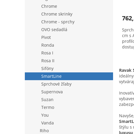
Chrome
Chrome skrinky
762,
Chrome - sprchy
OVO sedadlá
Sprch
cm s 
Pivot
profi
Ronda
dostu
Bratis
Rosa I
Rosa II
Sifóny
Ravak 
ideálny
SmartLine
vytvára
Sprchové žľaby
Supernova
Inovat
vybave
Suzan
zabezpe
Termo
You
Navyše,
SmartL
Vanda
štýlu s
Riho
luxusu