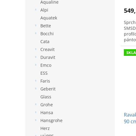
Aqualine
549,
Alpi
Aquatek
Sprch
Bette
SMSD2
Bocchi
profi
pántov
Cata
ľavý/p
Creavit
SKL
Duravit
Emco
ESS
Faris
Geberit
Glass
Grohe
Hansa
Ravak
Hansgrohe
90 c
Herz