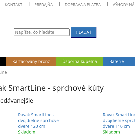
KONTAKT
PREDAJŇA
DOPRAVA A PLATBA
VÝHODY NÁ
HĽADAŤ
Kartáčovaný bronz
Úsporná kúpeľňa
Batérie
Line
ak SmartLine - sprchové kúty
edávanejšie
Ravak SmartLine -
Ravak SmartLine
dvojdielne sprchové
dvojdielne sprc
dvere 120 cm
dvere 110 cm
Skladom
Skladom