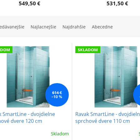
549,50 €
531,50 €
edávanejšie
Najlacnejšie
Najdrahšie
Abecedne
ADOM
SKLADOM
614 €
–10 %
 SmartLine - dvojdielne
Ravak SmartLine - dvojdiel
hové dvere 120 cm
sprchové dvere 110 cm
Skladom