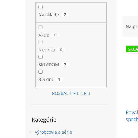
l
Na sklade
7
R
a
Najpr
d
Akcia
0
e
V
n
SKL
Novinka
0
ý
i
p
e
SKLADOM
7
i
p
s
r
p
o
3-5 dní
1
r
d
o
u
ROZBALIŤ FILTER
d
k
u
t
Ravak
k
o
Preskočiť
sprc
Kategórie
t
v
kategórie
o
Výrobcovia a série
v