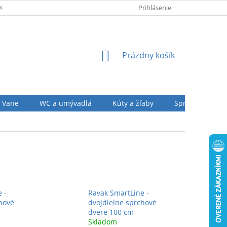
KUPU U NÁS
OBCHODNÉ PODMIENKY (VOP)
Prihlásenie
OCHRANA OSOBN
NÁKUPNÝ
Prázdny košík
KOŠÍK
Vane
WC a umývadlá
Kúty a žľaby
Sprchové sety
 -
Ravak SmartLine -
hové
dvojdielne sprchové
dvere 100 cm
Skladom