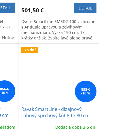
ETAIL
DETAIL
501,50 €
ne
Dvere SmartLine SMSD2-100 v chróme
prava.
s AntiCalc úpravou a zdvihovým
mechanizmom. Výška 190 cm, 1x
. Nutné
krátky držiak. Zvoľte ľavé alebo pravé
vyhotovenie.
3-5 dní
856 €
832 €
–10 %
–10 %
ý
Ravak SmartLine - dizajnový
0 cm
rohový sprchový kút 80 x 80 cm
Skladom
Dodacia doba 3-5 dní