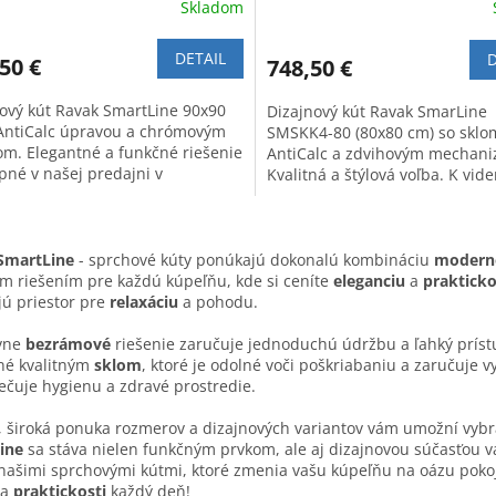
Skladom
DETAIL
D
50 €
748,50 €
ový kút Ravak SmartLine 90x90
Dizajnový kút Ravak SmarLine
AntiCalc úpravou a chrómovým
SMSKK4-80 (80x80 cm) so sklo
lom. Elegantné a funkčné riešenie
AntiCalc a zdvihovým mechan
pné v našej predajni v
Kvalitná a štýlová voľba. K vide
lave.
predajni v Bratislave.
O
v
SmartLine
- sprchové kúty ponúkajú dokonalú kombináciu
moderné
l
m riešením pre každú kúpeľňu, kde si ceníte
eleganciu
a
prakticko
á
jú priestor pre
relaxáciu
a pohodu.
d
a
ívne
bezrámové
riešenie zaručuje jednoduchú údržbu a ľahký príst
c
né kvalitným
sklom
, ktoré je odolné voči poškriabaniu a zaručuje 
i
čuje hygienu a zdravé prostredie.
e
p
 široká ponuka rozmerov a dizajnových variantov vám umožní vybr
r
ine
sa stáva nielen funkčným prvkom, ale aj dizajnovou súčasťou 
v
 našimi sprchovými kútmi, ktoré zmenia vašu kúpeľňu na oázu pokoj
k
a
praktickosti
každý deň!