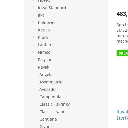
HÜPPE
Ideal Standard
483,
Jika
Kaldewei
Sprch
Keuco
SMS2-
mm, v
Kludi
mecha
Laufen
krátky
Nimco
SKL
Polysan
Ravak
Angela
Asymmetric
Avocado
Campanula
Classic - skrinky
Ravak
Classic - vane
štvrť
Gentiana
x 90
Gigant