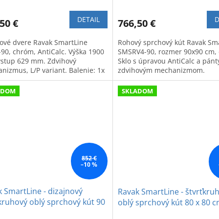
DETAIL
D
50 €
766,50 €
ové dvere Ravak SmartLine
Rohový sprchový kút Ravak Sm
90, chróm, AntiCalc. Výška 1900
SMSRV4-90, rozmer 90x90 cm,
stup 629 mm. Zdvihový
Sklo s úpravou AntiCalc a pánt
nizmus, L/P variant. Balenie: 1x
zdvihovým mechanizmom.
 držiak.
ADOM
SKLADOM
852 €
–10 %
 SmartLine - dizajnový
Ravak SmartLine - štvrťkru
kruhový oblý sprchový kút 90
oblý sprchový kút 80 x 80 
 cm