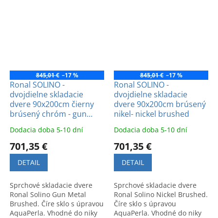
Jednoduchá údržba.
Jednoduchá údržba.
845,01 €
–17 %
845,01 €
–17 %
Ronal SOLINO -
Ronal SOLINO -
dvojdielne skladacie
dvojdielne skladacie
dvere 90x200cm čierny
dvere 90x200cm brúsený
brúsený chróm - gun
nikel- nickel brushed
metal brushed
Dodacia doba 5-10 dní
Dodacia doba 5-10 dní
701,35 €
701,35 €
DETAIL
DETAIL
Sprchové skladacie dvere
Sprchové skladacie dvere
Ronal Solino Gun Metal
Ronal Solino Nickel Brushed.
Brushed. Číre sklo s úpravou
Číre sklo s úpravou
AquaPerla. Vhodné do niky
AquaPerla. Vhodné do niky