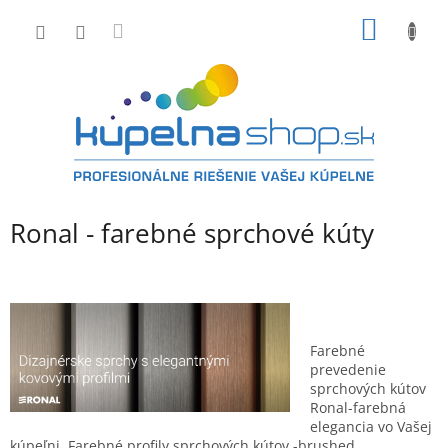
Prejsť
NÁKU
na
obsah
KOŠÍK
Ronal - farebné sprchové kúty
Farebné
prevedenie
sprchových kútov
Ronal-farebná
elegancia vo Vašej
kúpeľni. Farebné profily sprchových kútov -brushed