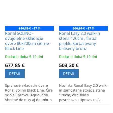
816,72 €
–17 %
606,39 €
–17 %
Ronal SOLINO -
Ronal Easy 2.0 walk-in
dvojdielne skladacie
stena 120cm , farba
dvere 80x200cm čierne -
profilu kartačovaný
Black Line
brúseny bronz
Dodacia doba 5-10 dní
Dodacia doba 5-10 dní
677,85 €
503,30 €
DETAIL
DETAIL
Sprchové skladacie dvere
Novinka Ronal Easy 2.0 walk-
Ronal Solino Black Line. Číre
in samostane stojacá stena
sklo s úpravou AquaPerla.
120cm, číre sklo s
Vhodné do niky aj do rohu s
povrchovou úpravou skla
bočnou stenou. Jednoduchá
AquaPerla, profil
údržba.
kartačovaný brúseny bronz.