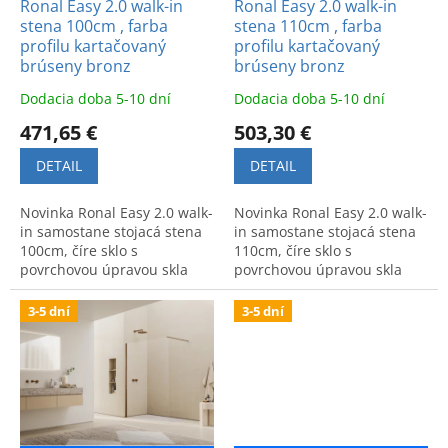
d
Ronal Easy 2.0 walk-in
Ronal Easy 2.0 walk-in
v
stena 100cm , farba
stena 110cm , farba
u
profilu kartačovaný
profilu kartačovaný
k
brúseny bronz
brúseny bronz
t
o
Dodacia doba 5-10 dní
Dodacia doba 5-10 dní
v
471,65 €
503,30 €
DETAIL
DETAIL
Novinka Ronal Easy 2.0 walk-
Novinka Ronal Easy 2.0 walk-
in samostane stojacá stena
in samostane stojacá stena
100cm, číre sklo s
110cm, číre sklo s
povrchovou úpravou skla
povrchovou úpravou skla
AquaPerla, profil
AquaPerla, profil
kartačovaný brúseny bronz.
kartačovaný brúseny bronz.
3-5 dní
3-5 dní