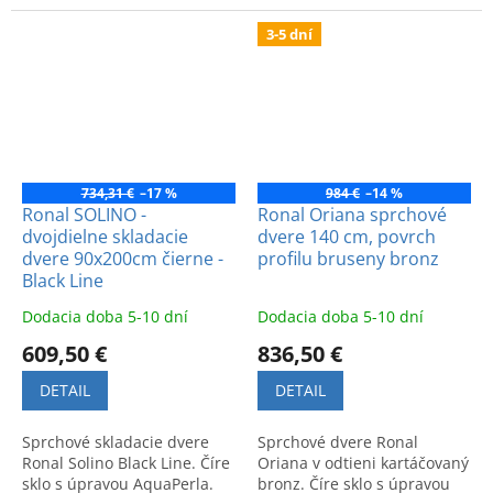
aj do rohu s bočnou stenou.
aj do rohu s bočnou stenou.
Jednoduchá údržba.
Jednoduchá údržba.
3-5 dní
734,31 €
–17 %
984 €
–14 %
Ronal SOLINO -
Ronal Oriana sprchové
dvojdielne skladacie
dvere 140 cm, povrch
dvere 90x200cm čierne -
profilu bruseny bronz
Black Line
Dodacia doba 5-10 dní
Dodacia doba 5-10 dní
609,50 €
836,50 €
DETAIL
DETAIL
Sprchové skladacie dvere
Sprchové dvere Ronal
Ronal Solino Black Line. Číre
Oriana v odtieni kartáčovaný
sklo s úpravou AquaPerla.
bronz. Číre sklo s úpravou