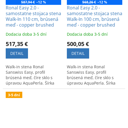
587,94 €
–12 %
568,26 €
–12 %
Ronal Easy 2.0 -
Ronal Easy 2.0 -
samostatne stojaca stena
samostatne stojaca stena
Walk-In 110 cm, brúsená
Walk-In 100 cm, brúsená
meď - copper brushed
meď - copper brushed
Dodacia doba 3-5 dní
Dodacia doba 3-5 dní
517,35 €
500,05 €
DETAIL
DETAIL
Walk-in stena Ronal
Walk-in stena Ronal
Sanswiss Easy, profil
Sanswiss Easy, profil
brúsená meď, číre sklo s
brúsená meď, číre sklo s
úpravou AquaPerla. Šírka
úpravou AquaPerla. Šírka
110 cm, samostatne stojaca
100 cm, samostatne stojaca
stena pre modernú kúpeľňu.
stena pre modernú kúpeľňu.
3-5 dní