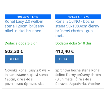
606,39 €
–17 %
496,92 €
–17 %
Ronal Easy 2.0 walk-in
Ronal SOLINO - bočná
stena 120cm, brúseny
stena 90x198,4cm čierny
nikel- nickel brushed
brúsený chróm - gun
metal
Dodacia doba 3-5 dní
Dodacia doba 5-10 dní
503,30 €
412,40 €
DETAIL
DETAIL
Novinka Ronal Easy 2.0 walk-
Sprchová bočná stena Ronal
in samostane stojacá stena
Solino čierny brúsený chróm
120cm, číre sklo s
- gun metal. Číre sklo s
povrchovou úpravou skla
úpravou AquaPerla. Vhodné
AquaPerla, profil brúseny
do rohu s bočnou stenou.
nikel- nickel brushed
Jednoduchá údržba.