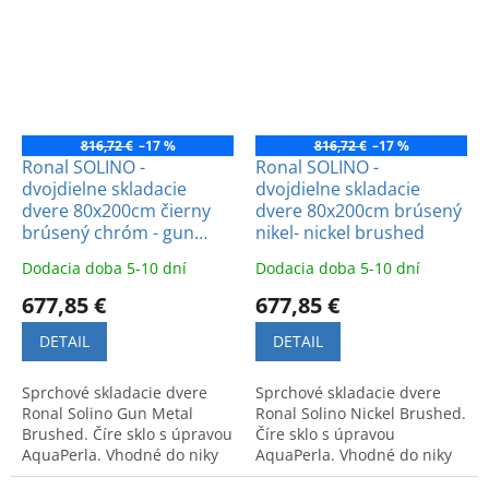
Tento produkt máme aj
vystaveny priamo v našej
predajni,môžte si ho
pozrieť...
816,72 €
–17 %
816,72 €
–17 %
Ronal SOLINO -
Ronal SOLINO -
dvojdielne skladacie
dvojdielne skladacie
dvere 80x200cm čierny
dvere 80x200cm brúsený
brúsený chróm - gun
nikel- nickel brushed
metal brushed
Dodacia doba 5-10 dní
Dodacia doba 5-10 dní
677,85 €
677,85 €
DETAIL
DETAIL
Sprchové skladacie dvere
Sprchové skladacie dvere
Ronal Solino Gun Metal
Ronal Solino Nickel Brushed.
Brushed. Číre sklo s úpravou
Číre sklo s úpravou
AquaPerla. Vhodné do niky
AquaPerla. Vhodné do niky
aj do rohu s bočnou stenou.
aj do rohu s bočnou stenou.