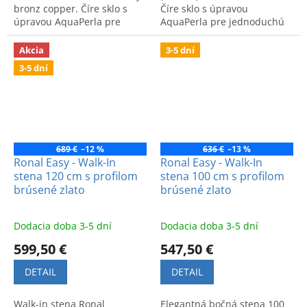
bronz copper. Číre sklo s
Číre sklo s úpravou
úpravou AquaPerla pre
AquaPerla pre jednoduchú
ľahkú údržbu. Montáž do
údržbu. Moderný dizajn a
niky 116-120 cm. Moderný
špičková kvalita.
Akcia
3-5 dní
dizajn a vysoká kvalita.
3-5 dní
ANTIPLAKOVÁ ÚPRAVA
AQUAPERLE - skutočná
ochrana...
689 €
–12 %
636 €
–13 %
Ronal Easy - Walk-In
Ronal Easy - Walk-In
stena 120 cm s profilom
stena 100 cm s profilom
brúsené zlato
brúsené zlato
Dodacia doba 3-5 dní
Dodacia doba 3-5 dní
599,50 €
547,50 €
DETAIL
DETAIL
Walk-in stena Ronal
Elegantná bočná stena 100