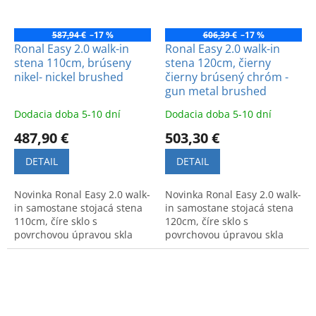
587,94 €
–17 %
606,39 €
–17 %
Ronal Easy 2.0 walk-in
Ronal Easy 2.0 walk-in
stena 110cm, brúseny
stena 120cm, čierny
nikel- nickel brushed
čierny brúsený chróm -
gun metal brushed
Dodacia doba 5-10 dní
Dodacia doba 5-10 dní
487,90 €
503,30 €
DETAIL
DETAIL
Novinka Ronal Easy 2.0 walk-
Novinka Ronal Easy 2.0 walk-
in samostane stojacá stena
in samostane stojacá stena
110cm, číre sklo s
120cm, číre sklo s
povrchovou úpravou skla
povrchovou úpravou skla
AquaPerla, profil brúseny
AquaPerla, profil čierny
nikel- nickel brushed
brúsený chróm - gun metal
brushed