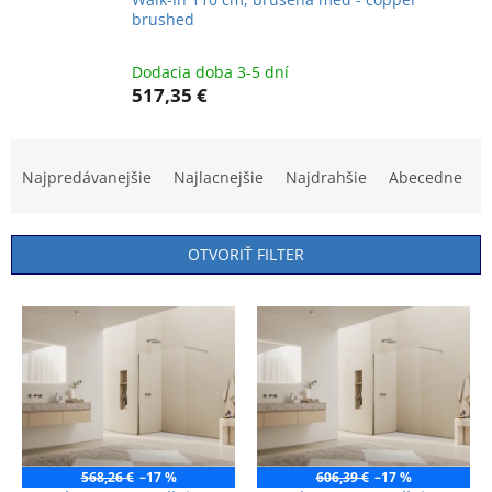
brushed
Dodacia doba 3-5 dní
517,35 €
R
a
Najpredávanejšie
Najlacnejšie
Najdrahšie
Abecedne
d
e
n
OTVORIŤ FILTER
i
e
V
p
ý
r
p
o
i
d
s
u
p
k
r
t
o
568,26 €
–17 %
606,39 €
–17 %
o