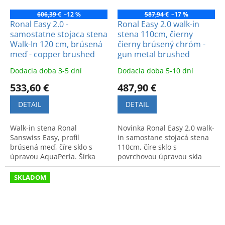
606,39 €
–12 %
587,94 €
–17 %
Ronal Easy 2.0 -
Ronal Easy 2.0 walk-in
samostatne stojaca stena
stena 110cm, čierny
Walk-In 120 cm, brúsená
čierny brúsený chróm -
meď - copper brushed
gun metal brushed
Dodacia doba 3-5 dní
Dodacia doba 5-10 dní
533,60 €
487,90 €
DETAIL
DETAIL
Walk-in stena Ronal
Novinka Ronal Easy 2.0 walk-
Sanswiss Easy, profil
in samostane stojacá stena
brúsená meď, číre sklo s
110cm, číre sklo s
úpravou AquaPerla. Šírka
povrchovou úpravou skla
120 cm, samostatne stojaca
AquaPerla, profil čierny
stena pre modernú kúpeľňu.
brúsený chróm - gun metal
SKLADOM
brushed