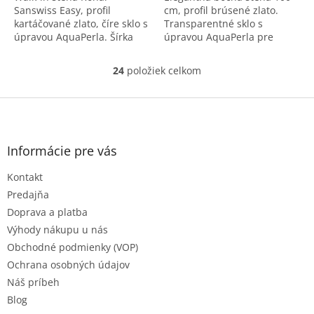
Sanswiss Easy, profil
cm, profil brúsené zlato.
kartáčované zlato, číre sklo s
Transparentné sklo s
úpravou AquaPerla. Šírka
úpravou AquaPerla pre
120 cm, samostatne stojaca
jednoduchú údržbu.
stena pre modernú kúpeľňu.
24
položiek celkom
O
v
l
Z
á
á
d
p
a
ä
Informácie pre vás
c
t
i
Kontakt
i
e
e
p
Predajňa
r
Doprava a platba
v
Výhody nákupu u nás
k
Obchodné podmienky (VOP)
y
v
Ochrana osobných údajov
ý
Náš príbeh
p
Blog
i