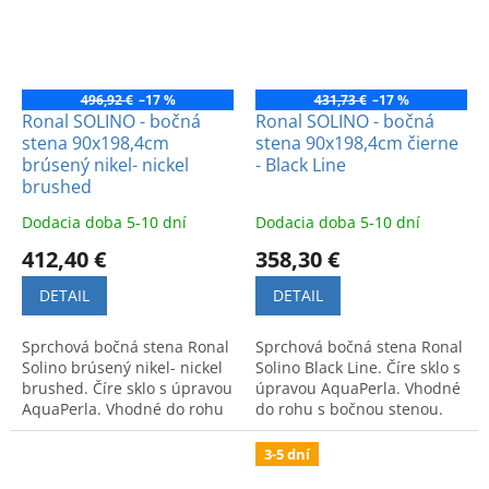
496,92 €
–17 %
431,73 €
–17 %
Ronal SOLINO - bočná
Ronal SOLINO - bočná
stena 90x198,4cm
stena 90x198,4cm čierne
brúsený nikel- nickel
- Black Line
brushed
Dodacia doba 5-10 dní
Dodacia doba 5-10 dní
412,40 €
358,30 €
DETAIL
DETAIL
Sprchová bočná stena Ronal
Sprchová bočná stena Ronal
Solino brúsený nikel- nickel
Solino Black Line. Číre sklo s
brushed. Číre sklo s úpravou
úpravou AquaPerla. Vhodné
AquaPerla. Vhodné do rohu
do rohu s bočnou stenou.
s bočnou stenou.
Jednoduchá údržba.
Jednoduchá údržba.
3-5 dní