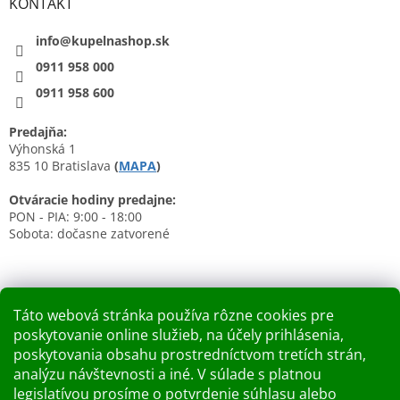
KONTAKT
info@kupelnashop.sk
0911 958 000
0911 958 600
Predajňa:
Výhonská 1
835 10 Bratislava
(
MAPA
)
Otváracie hodiny predajne:
PON - PIA: 9:00 - 18:00
Sobota: dočasne zatvorené
Táto webová stránka používa rôzne cookies pre
poskytovanie online služieb, na účely prihlásenia,
Nákupný košík
poskytovania obsahu prostredníctvom tretích strán,
analýzu návštevnosti a iné. V súlade s platnou
0
KS /
0 €
legislatívou prosíme o potvrdenie súhlasu alebo