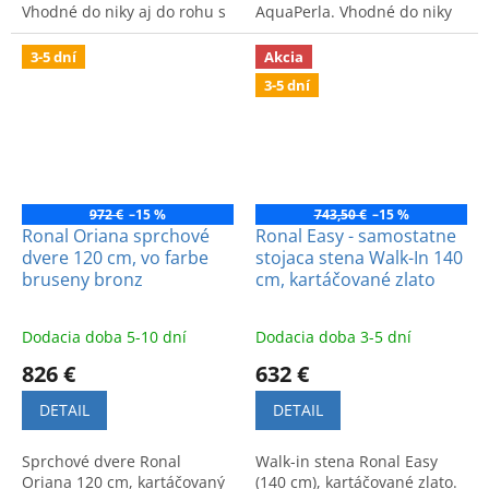
Vhodné do niky aj do rohu s
AquaPerla. Vhodné do niky
bočnou stenou. Jednoduchá
136-140 cm, celková šírka
údržba.
140 cm. Jednoduchá údržba.
3-5 dní
Akcia
3-5 dní
972 €
–15 %
743,50 €
–15 %
Ronal Oriana sprchové
Ronal Easy - samostatne
dvere 120 cm, vo farbe
stojaca stena Walk-In 140
bruseny bronz
cm, kartáčované zlato
Dodacia doba 5-10 dní
Dodacia doba 3-5 dní
826 €
632 €
DETAIL
DETAIL
Sprchové dvere Ronal
Walk-in stena Ronal Easy
Oriana 120 cm, kartáčovaný
(140 cm), kartáčované zlato.