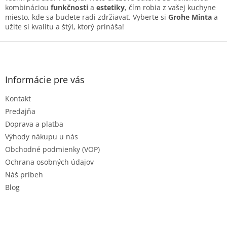
kombináciou
funkčnosti
a
estetiky
, čím robia z vašej kuchyne
miesto, kde sa budete radi zdržiavať. Vyberte si
Grohe Minta
a
užite si kvalitu a štýl, ktorý prináša!
Z
á
p
ä
Informácie pre vás
t
Kontakt
i
e
Predajňa
Doprava a platba
Výhody nákupu u nás
Obchodné podmienky (VOP)
Ochrana osobných údajov
Náš príbeh
Blog