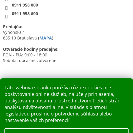
0911 958 000
0911 958 600
Predajňa:
Výhonská 1
835 10 Bratislava
(
MAPA
)
Otváracie hodiny predajne:
PON - PIA: 9:00 - 18:00
Sobota: dočasne zatvorené
Táto webová stránka používa rôzne cookies pre
poskytovanie online služieb, na účely prihlásenia,
Nákupný košík
poskytovania obsahu prostredníctvom tretích strán,
analýzu návštevnosti a iné. V súlade s platnou
0
KS /
0 €
legislatívou prosíme o potvrdenie súhlasu alebo
nastavenie vašich preferencií.
Vytvoril Shoptet