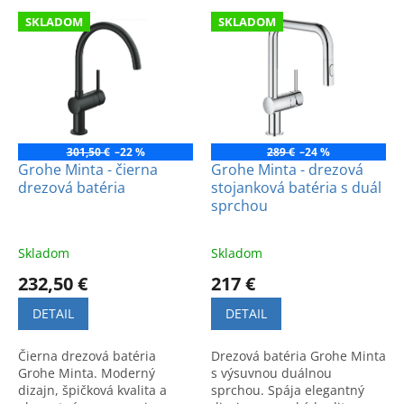
e
V
p
SKLADOM
SKLADOM
ý
r
p
o
i
d
s
u
p
k
r
t
o
301,50 €
–22 %
289 €
–24 %
o
d
Grohe Minta - čierna
Grohe Minta - drezová
v
drezová batéria
stojanková batéria s duál
u
sprchou
k
t
o
Skladom
Skladom
v
232,50 €
217 €
DETAIL
DETAIL
Čierna drezová batéria
Drezová batéria Grohe Minta
Grohe Minta. Moderný
s výsuvnou duálnou
dizajn, špičková kvalita a
sprchou. Spája elegantný