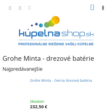
Prejsť
NÁKU
na
obsah
KOŠÍK
Grohe Minta - drezové batérie
Najpredávanejšie
Grohe Minta - čierna drezová batéria
Skladom
232,50 €