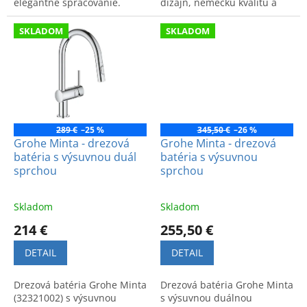
elegantné spracovanie.
dizajn, nemeckú kvalitu a
Ideálny doplnok do každej
vysokú funkčnosť. Ideálna
súčasnej kuchyne.
pre moderné domácnosti.
SKLADOM
SKLADOM
289 €
–25 %
345,50 €
–26 %
Grohe Minta - drezová
Grohe Minta - drezová
batéria s výsuvnou duál
batéria s výsuvnou
sprchou
sprchou
Skladom
Skladom
214 €
255,50 €
DETAIL
DETAIL
Drezová batéria Grohe Minta
Drezová batéria Grohe Minta
(32321002) s výsuvnou
s výsuvnou duálnou