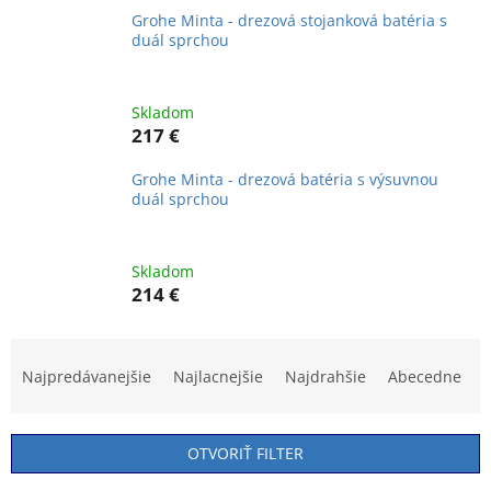
Grohe Minta - drezová stojanková batéria s
duál sprchou
Skladom
217 €
Grohe Minta - drezová batéria s výsuvnou
duál sprchou
Skladom
214 €
R
a
Najpredávanejšie
Najlacnejšie
Najdrahšie
Abecedne
d
e
n
OTVORIŤ FILTER
i