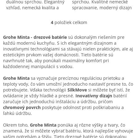
duálnou sprchou. Elegantný
sprchou. Kvalitné nemecké
vzhľad, nemecká kvalita a
spracovanie, moderný dizajn
vysoká funkčnosť pre vašu
a maximálny komfort pre
kuchyňu.
každodennú prácu pri
4
položiek celkom
O
dreze.
v
l
Grohe Minta - drezové batérie
sú dokonalým riešením pre
á
každú modernú kuchyňu. S ich elegantným dizajnom a
d
inovatívnymi technológiami sa stávajú nielen praktickým, ale aj
a
estetickým prvkom vašej domácnosti. Tieto batérie sú
c
navrhnuté tak, aby ponúkali maximálny komfort pri
i
každodennej manipulácii s vodou.
e
p
Grohe Minta
sa vyznačuje precíznou reguláciou prietoku a
r
teploty vody, čo vám umožní jednoducho nastaviť presne to, čo
v
potrebujete. Vďaka technológii
SilkMove
si môžete byť istí, že
k
ovládanie je vždy hladké a presné.
Inovatívny dizajn
batérií
y
zaručuje ich jednoduchú inštaláciu a údržbu, pričom
v
chromový povrch
poskytuje odolnosť proti poškriabaniu a
ý
ľahkú údržbu.
p
i
Okrem toho,
Grohe Minta
ponúka aj rôzne výšky a tvary, čo
s
znamená, že si môžete vybrať batériu, ktorá najlepšie vyhovuje
u
vašim potrebám a štýlu. Tieto drezové batérie sú dokonalou