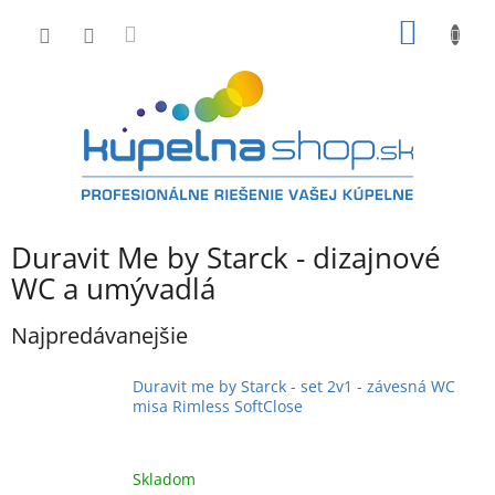
Prejsť
NÁKU
na
obsah
KOŠÍK
Duravit Me by Starck - dizajnové
WC a umývadlá
Najpredávanejšie
Duravit me by Starck - set 2v1 - závesná WC
misa Rimless SoftClose
Skladom