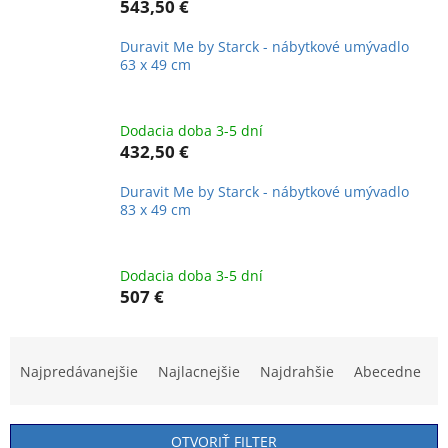
543,50 €
Duravit Me by Starck - nábytkové umývadlo
63 x 49 cm
Dodacia doba 3-5 dní
432,50 €
Duravit Me by Starck - nábytkové umývadlo
83 x 49 cm
Dodacia doba 3-5 dní
507 €
R
a
Najpredávanejšie
Najlacnejšie
Najdrahšie
Abecedne
d
e
n
OTVORIŤ FILTER