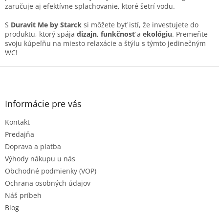
v
zaručuje aj efektívne splachovanie, ktoré šetrí vodu.
ý
p
S
Duravit Me by Starck
si môžete byť istí, že investujete do
i
produktu, ktorý spája
dizajn
,
funkčnosť
a
ekológiu
. Premeňte
s
svoju kúpeľňu na miesto relaxácie a štýlu s týmto jedinečným
u
WC!
Z
á
p
ä
Informácie pre vás
t
Kontakt
i
e
Predajňa
Doprava a platba
Výhody nákupu u nás
Obchodné podmienky (VOP)
Ochrana osobných údajov
Náš príbeh
Blog