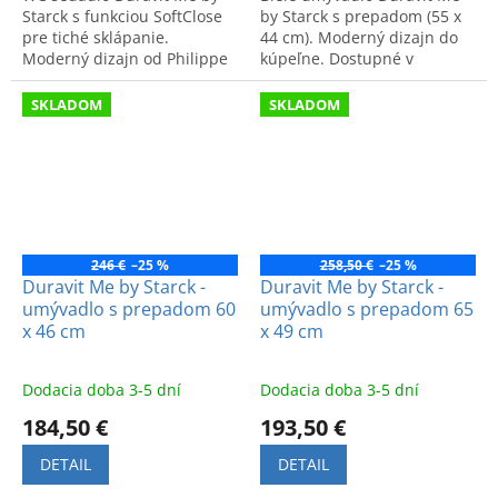
Starck s funkciou SoftClose
by Starck s prepadom (55 x
pre tiché sklápanie.
44 cm). Moderný dizajn do
Moderný dizajn od Philippe
kúpeľne. Dostupné v
Starcka prináša vysoký
predajni OD Drevona,
komfort a kvalitu do
Výhonská 1, Bratislava.
SKLADOM
SKLADOM
kúpeľne.
246 €
–25 %
258,50 €
–25 %
Duravit Me by Starck -
Duravit Me by Starck -
umývadlo s prepadom 60
umývadlo s prepadom 65
x 46 cm
x 49 cm
Dodacia doba 3-5 dní
Dodacia doba 3-5 dní
184,50 €
193,50 €
DETAIL
DETAIL