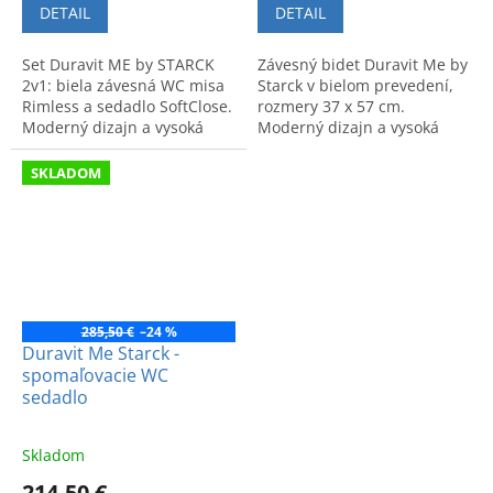
DETAIL
DETAIL
Set Duravit ME by STARCK
Závesný bidet Duravit Me by
2v1: biela závesná WC misa
Starck v bielom prevedení,
Rimless a sedadlo SoftClose.
rozmery 37 x 57 cm.
Moderný dizajn a vysoká
Moderný dizajn a vysoká
hygiena pre vašu kúpeľňu.
kvalita pre vašu kúpeľňu.
Kvalitné spracovanie.
SKLADOM
285,50 €
–24 %
Duravit Me Starck -
spomaľovacie WC
sedadlo
Skladom
214,50 €