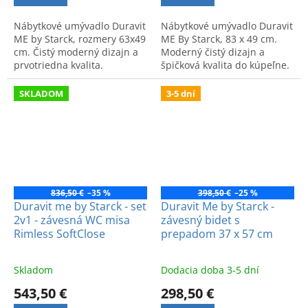
Nábytkové umývadlo Duravit
Nábytkové umývadlo Duravit
ME by Starck, rozmery 63x49
ME By Starck, 83 x 49 cm.
cm. Čistý moderný dizajn a
Moderný čistý dizajn a
prvotriedna kvalita.
špičková kvalita do kúpeľne.
Kód produktu: 2336830000.
SKLADOM
3-5 dní
836,50 €
–35 %
398,50 €
–25 %
Duravit me by Starck - set
Duravit Me by Starck -
2v1 - závesná WC misa
závesný bidet s
Rimless SoftClose
prepadom 37 x 57 cm
Skladom
Dodacia doba 3-5 dní
543,50 €
298,50 €