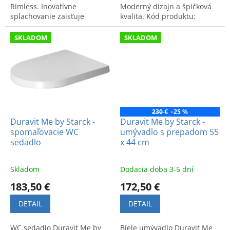
Rimless. Inovatívne
Moderný dizajn a špičková
splachovanie zaisťuje
kvalita. Kód produktu:
hygienu a čistotu misy.
252809.
Moderný dizajn a efektívne
SKLADOM
SKLADOM
riešenie.
230 €
–25 %
Duravit Me by Starck -
Duravit Me by Starck -
spomaľovacie WC
umývadlo s prepadom 55
sedadlo
x 44 cm
Skladom
Dodacia doba 3-5 dní
183,50 €
172,50 €
DETAIL
DETAIL
WC sedadlo Duravit Me by
Biele umývadlo Duravit Me