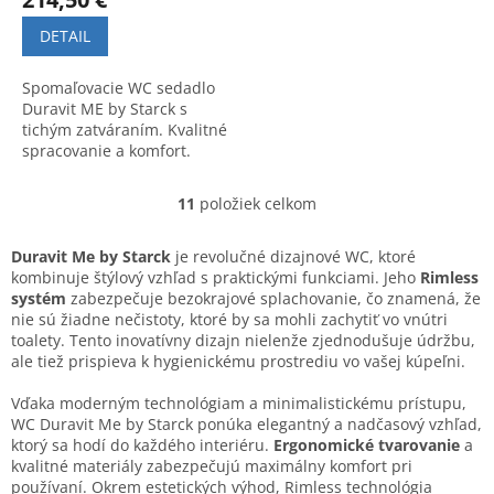
DETAIL
Spomaľovacie WC sedadlo
Duravit ME by Starck s
tichým zatváraním. Kvalitné
spracovanie a komfort.
Kompatibilné s WC modelom
Duravit ME by Starck
11
položiek celkom
O
2528090000.
v
l
Duravit Me by Starck
je revolučné dizajnové WC, ktoré
á
kombinuje štýlový vzhľad s praktickými funkciami. Jeho
Rimless
d
systém
zabezpečuje bezokrajové splachovanie, čo znamená, že
a
nie sú žiadne nečistoty, ktoré by sa mohli zachytiť vo vnútri
c
toalety. Tento inovatívny dizajn nielenže zjednodušuje údržbu,
i
ale tiež prispieva k hygienickému prostrediu vo vašej kúpeľni.
e
p
Vďaka moderným technológiam a minimalistickému prístupu,
r
WC Duravit Me by Starck ponúka elegantný a nadčasový vzhľad,
v
ktorý sa hodí do každého interiéru.
Ergonomické tvarovanie
a
k
kvalitné materiály zabezpečujú maximálny komfort pri
y
používaní. Okrem estetických výhod, Rimless technológia