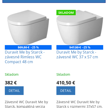
i
e
V
p
SKLADOM
ý
r
p
o
i
d
s
u
p
k
r
t
o
509,50 €
–25 %
547,50 €
–25 %
o
d
Duravit Me by Starck -
Duravit Me by Starck -
v
závesné Rimless WC
závesné WC 37 x 57 cm
u
Compact 48 cm
k
t
o
Skladom
Skladom
v
382 €
410,50 €
DETAIL
DETAIL
Závesné WC Duravit Me by
Závesné WC Duravit Me by
Starck, kompaktná verzia
Starck s rozmermi 37x57 cm.