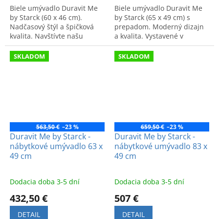
Biele umývadlo Duravit Me
Biele umývadlo Duravit Me
by Starck (60 x 46 cm).
by Starck (65 x 49 cm) s
Nadčasový štýl a špičková
prepadom. Moderný dizajn
kvalita. Navštívte našu
a kvalita. Vystavené v
predajňu v Bratislave (OD
predajni v Bratislave, OD
Drevona).
Drevona na Výhonskej 1.
SKLADOM
SKLADOM
563,50 €
–23 %
659,50 €
–23 %
Duravit Me by Starck -
Duravit Me by Starck -
nábytkové umývadlo 63 x
nábytkové umývadlo 83 x
49 cm
49 cm
Dodacia doba 3-5 dní
Dodacia doba 3-5 dní
432,50 €
507 €
DETAIL
DETAIL