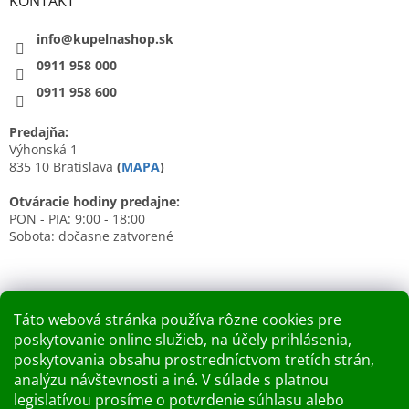
KONTAKT
info@kupelnashop.sk
0911 958 000
0911 958 600
Predajňa:
Výhonská 1
835 10 Bratislava
(
MAPA
)
Otváracie hodiny predajne:
PON - PIA: 9:00 - 18:00
Sobota: dočasne zatvorené
Táto webová stránka používa rôzne cookies pre
poskytovanie online služieb, na účely prihlásenia,
Nákupný košík
poskytovania obsahu prostredníctvom tretích strán,
analýzu návštevnosti a iné. V súlade s platnou
0
KS /
0 €
legislatívou prosíme o potvrdenie súhlasu alebo