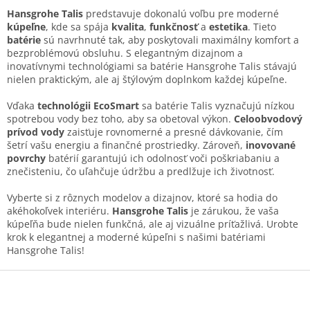
d
v
a
Hansgrohe Talis
predstavuje dokonalú voľbu pre moderné
a
c
kúpeľne
, kde sa spája
kvalita
,
funkčnosť
a
estetika
. Tieto
n
i
batérie
sú navrhnuté tak, aby poskytovali maximálny komfort a
i
e
bezproblémovú obsluhu. S elegantným dizajnom a
e
p
inovatívnymi technológiami sa batérie Hansgrohe Talis stávajú
r
nielen praktickým, ale aj štýlovým doplnkom každej kúpeľne.
v
k
Vďaka
technológii EcoSmart
sa batérie Talis vyznačujú nízkou
y
spotrebou vody bez toho, aby sa obetoval výkon.
Celoobvodový
v
prívod vody
zaisťuje rovnomerné a presné dávkovanie, čím
ý
šetrí vašu energiu a finančné prostriedky. Zároveň,
inovované
p
povrchy
batérií garantujú ich odolnosť voči poškriabaniu a
i
znečisteniu, čo uľahčuje údržbu a predlžuje ich životnosť.
s
u
Vyberte si z rôznych modelov a dizajnov, ktoré sa hodia do
akéhokoľvek interiéru.
Hansgrohe Talis
je zárukou, že vaša
kúpeľňa bude nielen funkčná, ale aj vizuálne príťažlivá. Urobte
krok k elegantnej a moderné kúpeľni s našimi batériami
Hansgrohe Talis!
Z
á
p