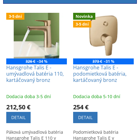
i
e
V
p
3-5 dní
Novinka
ý
r
3-5 dní
p
o
i
d
s
u
p
k
r
t
o
326 €
–34 %
373 €
–31 %
o
d
Hansgrohe Talis E -
Hansgrohe Talis E -
v
umývadlová batéria 110,
podomietková batéria,
u
kartáčovaný bronz
kartáčovaný bronz
k
t
o
Dodacia doba 3-5 dní
Dodacia doba 5-10 dní
v
212,50 €
254 €
DETAIL
DETAIL
Páková umývadlová batéria
Podomietková batéria
Hansgrohe Talis E 110 v
Hansgrohe Talis E v