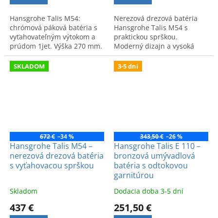
Hansgrohe Talis M54:
Nerezová drezová batéria
chrómová páková batéria s
Hansgrohe Talis M54 s
vyťahovateľným výtokom a
praktickou sprškou.
prúdom 1jet. Výška 270 mm.
Moderný dizajn a vysoká
Elegantné a funkčné
kvalita pre maximálny
riešenie pre maximálne
komfort v modernej kuchyni.
SKLADOM
3-5 dní
pohodlie.
672 €
–34 %
343,50 €
–26 %
Hansgrohe Talis M54 –
Hansgrohe Talis E 110 –
nerezová drezová batéria
bronzová umývadlová
s vyťahovacou sprškou
batéria s odtokovou
garnitúrou
Skladom
Dodacia doba 3-5 dní
437 €
251,50 €