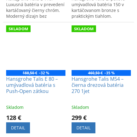
Luxusná batéria v prevedení
umývadlová batéria 150 v
kartáčovaný čierny chróm.
kartáčovanom bronze s
Moderný dizajn bez
praktickým tiahlom.
odtokovej súpravy a
Moderný dizajn a vysoká
prvotriedna nemecká kvalita.
kvalita pre vašu kúpeľňu.
SKLADOM
SKLADOM
188,50 €
–32 %
460,50 €
–35 %
Hansgrohe Talis E 80 –
Hansgrohe Talis M54 –
umývadlová batéria s
čierna drezová batéria
Push-Open zátkou
270 1jet
Skladom
Skladom
128 €
299 €
DETAIL
DETAIL