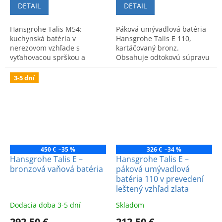
DETAIL
DETAIL
Hansgrohe Talis M54:
Páková umývadlová batéria
kuchynská batéria v
Hansgrohe Talis E 110,
nerezovom vzhľade s
kartáčovaný bronz.
vyťahovacou sprškou a
Obsahuje odtokovú súpravu
dvomi prúdmi. Štýlový a
s tiahlom. Moderný dizajn a
praktický doplnok pre
funkčnosť pre vašu kúpeľňu.
3-5 dní
moderný drez.
450 €
–35 %
326 €
–34 %
Hansgrohe Talis E –
Hansgrohe Talis E –
bronzová vaňová batéria
páková umývadlová
batéria 110 v prevedení
leštený vzhľad zlata
Dodacia doba 3-5 dní
Skladom
292,50 €
212,50 €