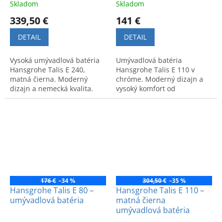
Skladom
Skladom
339,50 €
141 €
DETAIL
DETAIL
Vysoká umývadlová batéria
Umývadlová batéria
Hansgrohe Talis E 240,
Hansgrohe Talis E 110 v
matná čierna. Moderný
chróme. Moderný dizajn a
dizajn a nemecká kvalita.
vysoký komfort od
Kód výrobku: 71717670.
špičkového výrobcu. Kód
produktu: 71712000.
176 €
–34 %
304,50 €
–35 %
Hansgrohe Talis E 80 –
Hansgrohe Talis E 110 –
umývadlová batéria
matná čierna
umývadlová batéria