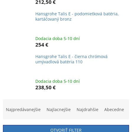
212,50 €
Hansgrohe Talis E - podomietková batéria,
kartáčovaný bronz
Dodacia doba 5-10 dní
254 €
Hansgrohe Talis E - čierna chrómová
umývadlová batéria 110
Dodacia doba 5-10 dní
238,50 €
R
a
Najpredávanejšie
Najlacnejšie
Najdrahšie
Abecedne
d
e
n
OTVORIŤ FILTER