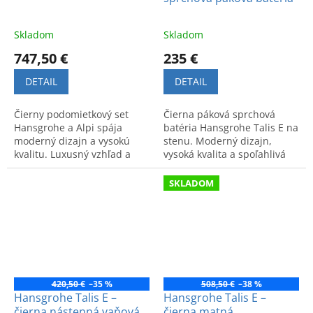
Skladom
Skladom
747,50 €
235 €
DETAIL
DETAIL
Čierny podomietkový set
Čierna páková sprchová
Hansgrohe a Alpi spája
batéria Hansgrohe Talis E na
moderný dizajn a vysokú
stenu. Moderný dizajn,
kvalitu. Luxusný vzhľad a
vysoká kvalita a spoľahlivá
spoľahlivé spracovanie pre
funkčnosť.
vašu kúpeľňu v jednom
SKLADOM
balení.
420,50 €
–35 %
508,50 €
–38 %
Hansgrohe Talis E –
Hansgrohe Talis E –
čierna nástenná vaňová
čierna matná