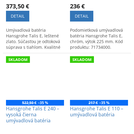
373,50 €
236 €
DETAIL
DETAIL
Umývadlová batéria
Podomietková umývadlová
Hansgrohe Talis E, leštené
batéria Hansgrohe Talis E,
zlato. Súčasťou je odtoková
chróm, výtok 225 mm. Kód
súprava s tiahlom. Kvalitné
produktu: 71734000.
prevedenie a moderný
dizajn. Kód: 71716990.
SKLADOM
SKLADOM
522,50 €
–35 %
217 €
–35 %
Hansgrohe Talis E 240 –
Hansgrohe Talis E 110 –
vysoká čierna
umývadlová batéria
umývadlová batéria