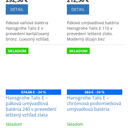
DETAIL
DETAIL
Páková vaňová batéria
Páková umývadlová batéria
Hansgrohe Talis E v
Hansgrohe Talis E 110 v
prevedení kartáčovaný
prevedení leštené zlato.
bronz. Luxusný vzhľad,
Moderný dizajn bez
nemecká kvalita a nadčasový
odtokovej súpravy. Kód:
dizajn pre moderný a štýlový
71712990.
SKLADOM
SKLADOM
interiér.
574,50 €
–34 %
363 €
–34 %
Hansgrohe Talis E –
Hansgrohe Talis E –
páková umývadlová
chrómová podomietková
batéria 240 v prevedení
umývadlová batéria
leštený vzhľad zlata
Skladom
Skladom