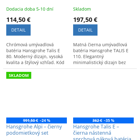
Dodacia doba 5-10 dní
Skladom
114,50 €
197,50 €
DETAIL
DETAIL
Chrómová umývadlová
Matná čierna umývadlová
batéria Hansgrohe Talis E
batéria Hansgrohe TALIS E
80. Moderný dizajn, vysoká
110. Elegantný
kvalita a štýlový vzhľad. Kód
minimalistický dizajn bez
produktu: 71702000.
odtokovej garnitúry. Vysoká
kvalita pre moderný interiér
SKLADOM
kúpeľne.
991,50 €
–24 %
362 €
–35 %
Hansgrohe Alpi – čierny
Hansgrohe Talis E –
podomietkový set
čierna nástenná
sprchová páková batéria