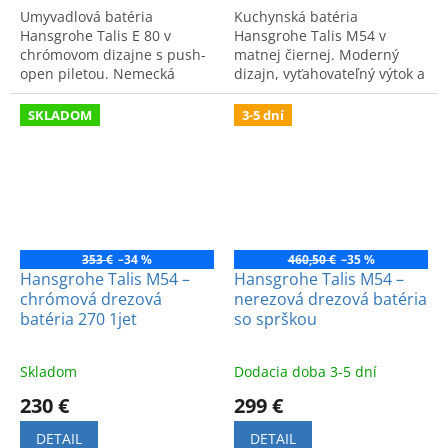
Umyvadlová batéria
Kuchynská batéria
Hansgrohe Talis E 80 v
Hansgrohe Talis M54 v
chrómovom dizajne s push-
matnej čiernej. Moderný
open piletou. Nemecká
dizajn, vyťahovateľný výtok a
kvalita a moderný vzhľad pre
špičková kvalita pre
vašu kúpeľňu. Kód:
komfortné každodenné
SKLADOM
3-5 dní
71701000.
používanie.
353 €
–34 %
460,50 €
–35 %
Hansgrohe Talis M54 –
Hansgrohe Talis M54 –
chrómová drezová
nerezová drezová batéria
batéria 270 1jet
so sprškou
Skladom
Dodacia doba 3-5 dní
230 €
299 €
DETAIL
DETAIL