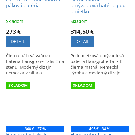
páková batéria
umývadlová batéria pod
omietku
Skladom
Skladom
273 €
314,50 €
DETAIL
DETAIL
Čierna páková vaňová
Podomietková umývadlová
batéria Hansgrohe Talis E na
batéria Hansgrohe Talis E,
stenu. Moderný dizajn,
čierna matná. Nemecká
nemecká kvalita a
výroba a moderný dizajn.
jednoduché ovládanie pre
Kód: 71734670.
vašu kúpeľňu.
SKLADOM
SKLADOM
348 €
–37 %
495 €
–34 %
Hansgrohe Talis E –
Hansgrohe Talis E –