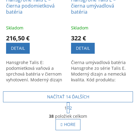
čierna podomietková
čierna umývadlová
batéria
batéria
Skladom
Skladom
216,50 €
322 €
DETAIL
DETAIL
Hansgrohe Talis E:
Čierna umývadlová batéria
podomietková vaňová a
Hansgrohe zo série Talis E.
sprchová batéria v čiernom
Moderný dizajn a nemecká
vyhotovení. Moderný dizajn
kvalita. Kód produktu:
a vysoká kvalita. Kód
71754670.
produktu: 71745670.
NAČÍTAŤ 14 ĎALŠÍCH
S
1
2
t
O
r
38
položiek celkom
v
á
l
HORE
n
á
k
o