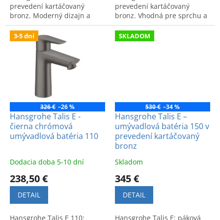
prevedení kartáčovaný
prevedení kartáčovaný
bronz. Moderný dizajn a
bronz. Vhodná pre sprchu a
vysoká kvalita bez odtokovej
vaňu, plne kompatibilná s
súpravy.
telesom Hansgrohe Ibox.
3-5 dní
SKLADOM
326 €
–26 %
530 €
–34 %
Hansgrohe Talis E -
Hansgrohe Talis E –
čierna chrómová
umývadlová batéria 150 v
umývadlová batéria 110
prevedení kartáčovaný
bronz
Dodacia doba 5-10 dní
Skladom
238,50 €
345 €
DETAIL
DETAIL
Hansgrohe Talis E 110:
Hansgrohe Talis E: páková