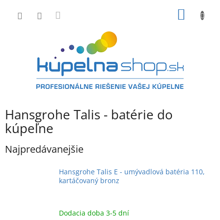
Prejsť
NÁKU
na
obsah
KOŠÍK
Hansgrohe Talis - batérie do
kúpeľne
Najpredávanejšie
Hansgrohe Talis E - umývadlová batéria 110,
kartáčovaný bronz
Dodacia doba 3-5 dní