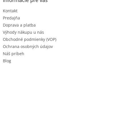
Informácie pre vás
t
Kontakt
i
e
Predajňa
Doprava a platba
Výhody nákupu u nás
Obchodné podmienky (VOP)
Ochrana osobných údajov
Náš príbeh
Blog