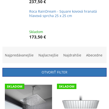
237,50 €
Roca RainDream - Square kovová hranatá
hlavová sprcha 25 x 25 cm
Skladom
173,50 €
R
a
Najpredávanejšie
Najlacnejšie
Najdrahšie
Abecedne
d
e
n
OTVORIŤ FILTER
i
e
V
p
SKLADOM
SKLADOM
ý
r
p
o
i
d
s
u