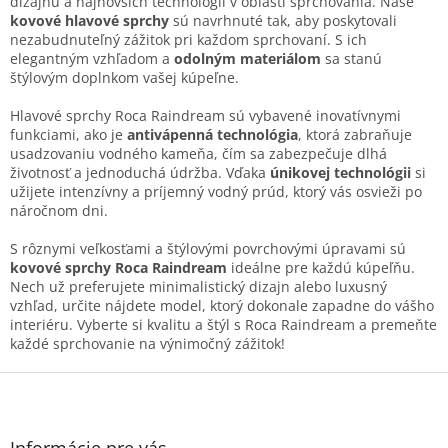
dizajnu a najnovších technológií v oblasti sprchovania. Naše
d
kovové hlavové sprchy
sú navrhnuté tak, aby poskytovali
a
nezabudnuteľný zážitok pri každom sprchovaní. S ich
c
elegantným vzhľadom a
odolným materiálom
sa stanú
i
štýlovým doplnkom vašej kúpeľne.
e
p
Hlavové sprchy Roca Raindream sú vybavené inovatívnymi
r
funkciami, ako je
antivápenná technológia
, ktorá zabraňuje
v
usadzovaniu vodného kameňa, čím sa zabezpečuje dlhá
k
životnosť a jednoduchá údržba. Vďaka
únikovej technológii
si
y
užijete intenzívny a príjemný vodný prúd, ktorý vás osvieži po
v
náročnom dni.
ý
p
S rôznymi veľkosťami a štýlovými povrchovými úpravami sú
i
kovové sprchy Roca Raindream
ideálne pre každú kúpeľňu.
s
Nech už preferujete minimalistický dizajn alebo luxusný
u
vzhľad, určite nájdete model, ktorý dokonale zapadne do vášho
interiéru. Vyberte si kvalitu a štýl s Roca Raindream a premeňte
každé sprchovanie na výnimočný zážitok!
Z
á
p
ä