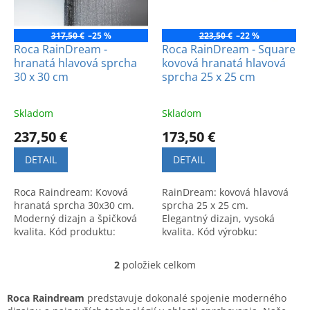
p
k
r
t
o
317,50 €
–25 %
223,50 €
–22 %
o
d
Roca RainDream -
Roca RainDream - Square
v
hranatá hlavová sprcha
kovová hranatá hlavová
u
30 x 30 cm
sprcha 25 x 25 cm
k
t
o
Skladom
Skladom
v
237,50 €
173,50 €
DETAIL
DETAIL
Roca Raindream: Kovová
RainDream: kovová hlavová
hranatá sprcha 30x30 cm.
sprcha 25 x 25 cm.
Moderný dizajn a špičková
Elegantný dizajn, vysoká
kvalita. Kód produktu:
kvalita. Kód výrobku:
A5B2750C00.
A5B2450C00.
2
položiek celkom
O
v
l
Roca Raindream
predstavuje dokonalé spojenie moderného
á