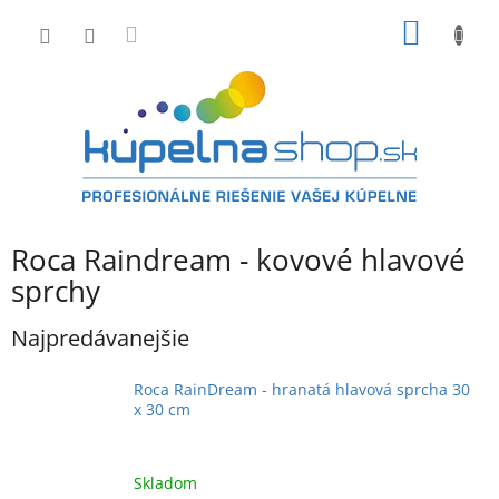
Prejsť
NÁKU
na
obsah
KOŠÍK
Roca Raindream - kovové hlavové
sprchy
Najpredávanejšie
Roca RainDream - hranatá hlavová sprcha 30
x 30 cm
Skladom