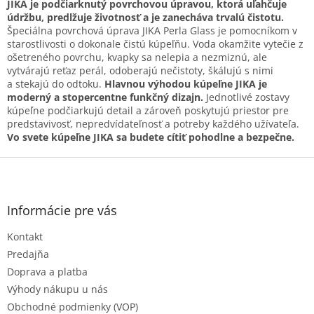
p
JIKA je podčiarknutý povrchovou úpravou, ktorá uľahčuje
r
údržbu, predlžuje životnosť a je zanecháva trvalú čistotu.
v
Špeciálna povrchová úprava JIKA Perla Glass je pomocníkom v
k
starostlivosti o dokonale čistú kúpeľňu. Voda okamžite vytečie z
y
ošetreného povrchu, kvapky sa nelepia a nezmiznú, ale
v
vytvárajú reťaz perál, odoberajú nečistoty, škálujú s nimi
ý
a stekajú do odtoku.
Hlavnou výhodou kúpeľne JIKA je
p
moderný a stopercentne funkčný dizajn.
Jednotlivé zostavy
i
kúpeľne podčiarkujú detail a zároveň poskytujú priestor pre
s
predstavivosť, nepredvídateľnosť a potreby každého užívateľa.
u
Vo svete kúpeľne JIKA sa budete cítiť pohodlne a bezpečne.
Z
á
p
ä
Informácie pre vás
t
Kontakt
i
e
Predajňa
Doprava a platba
Výhody nákupu u nás
Obchodné podmienky (VOP)