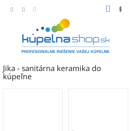
Prejsť
NÁKU
na
obsah
KOŠÍK
Jika - sanitárna keramika do
kúpeľne