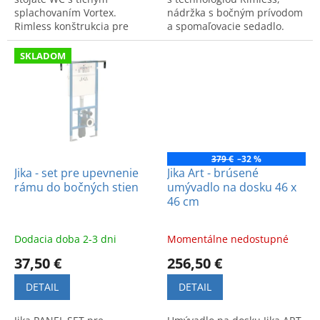
splachovaním Vortex.
nádržka s bočným prívodom
Rimless konštrukcia pre
a spomaľovacie sedadlo.
hygienu a úsporu vody 3
Efektívne splachovanie
litre. Praktické a tiché
zaručuje čistotu.
SKLADOM
riešenie do kúpeľne.
379 €
–32 %
Jika - set pre upevnenie
Jika Art - brúsené
rámu do bočných stien
umývadlo na dosku 46 x
46 cm
Dodacia doba 2-3 dni
Momentálne nedostupné
37,50 €
256,50 €
DETAIL
DETAIL