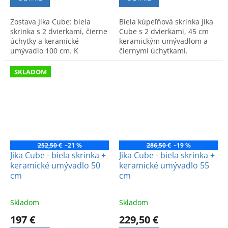
Zostava Jika Cube: biela
Biela kúpeľňová skrinka Jika
skrinka s 2 dvierkami, čierne
Cube s 2 dvierkami, 45 cm
úchytky a keramické
keramickým umývadlom a
umývadlo 100 cm. K
čiernymi úchytkami.
dispozícii aj v dekore tmavý
Moderný vzhľad a kvalitné
dub.
spracovanie značky Jika.
SKLADOM
252,50 €
–21 %
286,50 €
–19 %
Jika Cube - biela skrinka +
Jika Cube - biela skrinka +
keramické umývadlo 50
keramické umývadlo 55
cm
cm
Skladom
Skladom
197 €
229,50 €