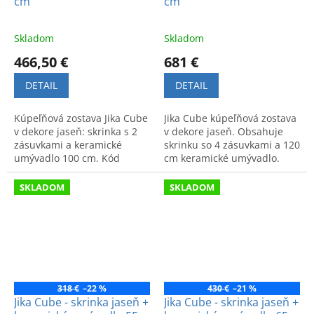
cm
cm
Skladom
Skladom
466,50 €
681 €
DETAIL
DETAIL
Kúpeľňová zostava Jika Cube
Jika Cube kúpeľňová zostava
v dekore jaseň: skrinka s 2
v dekore jaseň. Obsahuje
zásuvkami a keramické
skrinku so 4 zásuvkami a 120
umývadlo 100 cm. Kód
cm keramické umývadlo.
výrobku: H4536521765141.
Moderný dizajn a praktický
úložný priestor.
SKLADOM
SKLADOM
318 €
–22 %
430 €
–21 %
Jika Cube - skrinka jaseň +
Jika Cube - skrinka jaseň +