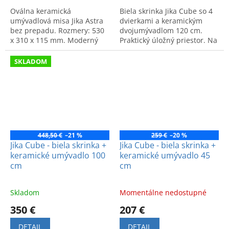
Oválna keramická
Biela skrinka Jika Cube so 4
umývadlová misa Jika Astra
dvierkami a keramickým
bez prepadu. Rozmery: 530
dvojumývadlom 120 cm.
x 310 x 115 mm. Moderný
Praktický úložný priestor. Na
štýl a dlhá životnosť.
výber v bielej farbe alebo v
prevedení tmavý dub.
SKLADOM
448,50 €
–21 %
259 €
–20 %
Jika Cube - biela skrinka +
Jika Cube - biela skrinka +
keramické umývadlo 100
keramické umývadlo 45
cm
cm
Skladom
Momentálne nedostupné
350 €
207 €
DETAIL
DETAIL