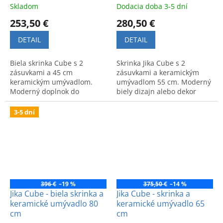
Skladom
Dodacia doba 3-5 dní
253,50 €
280,50 €
DETAIL
DETAIL
Biela skrinka Cube s 2
Skrinka Jika Cube s 2
zásuvkami a 45 cm
zásuvkami a keramickým
keramickým umývadlom.
umývadlom 55 cm. Moderný
Moderný doplnok do
biely dizajn alebo dekor
kúpeľne, dostupný aj v
tmavý dub pre elegantný a
prevedení tmavý dub.
organizovaný priestor.
3-5 dní
396 €
–19 %
375,50 €
–14 %
Jika Cube - biela skrinka a
Jika Cube - skrinka a
keramické umývadlo 80
keramické umývadlo 65
cm
cm