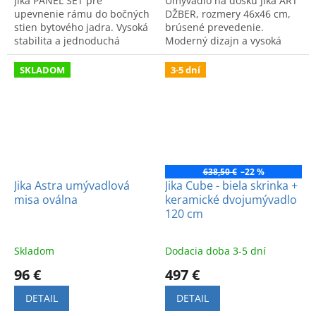
Jika PANEL SET pre
Umývadlo na dosku Jika ART
upevnenie rámu do bočných
DŽBER, rozmery 46x46 cm,
stien bytového jadra. Vysoká
brúsené prevedenie.
stabilita a jednoduchá
Moderný dizajn a vysoká
montáž. Kód výrobku:
kvalita. Kód výrobku:
H8936500000001.
H8101410001041.
SKLADOM
3-5 dní
638,50 €
–22 %
Jika Astra umývadlová
Jika Cube - biela skrinka +
misa oválna
keramické dvojumývadlo
120 cm
Skladom
Dodacia doba 3-5 dní
96 €
497 €
DETAIL
DETAIL