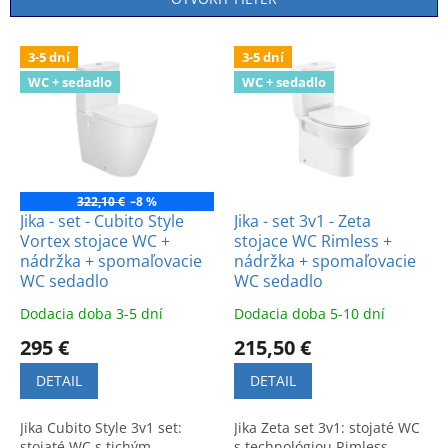
i
e
V
p
3-5 dní
3-5 dní
ý
r
WC + sedadlo
WC + sedadlo
p
o
i
d
s
u
p
k
r
t
o
322,10 €
–8 %
o
d
Jika - set - Cubito Style
Jika - set 3v1 - Zeta
v
Vortex stojace WC +
stojace WC Rimless +
u
nádržka + spomaľovacie
nádržka + spomaľovacie
k
WC sedadlo
WC sedadlo
t
o
Dodacia doba 3-5 dní
Dodacia doba 5-10 dní
v
295 €
215,50 €
DETAIL
DETAIL
Jika Cubito Style 3v1 set:
Jika Zeta set 3v1: stojaté WC
stojaté WC s tichým
s technológiou Rimless,