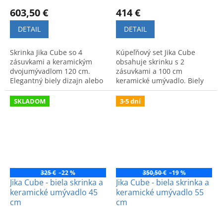
603,50 €
414 €
DETAIL
DETAIL
Skrinka Jika Cube so 4
Kúpeľňový set Jika Cube
zásuvkami a keramickým
obsahuje skrinku s 2
dvojumývadlom 120 cm.
zásuvkami a 100 cm
Elegantný biely dizajn alebo
keramické umývadlo. Biely
dekor tmavý dub pre
dizajn, k dispozícii aj v
moderný vzhľad vašej
dekore tmavý dub.
SKLADOM
3-5 dní
kúpeľne.
325 €
–22 %
350,50 €
–19 %
Jika Cube - biela skrinka a
Jika Cube - biela skrinka a
keramické umývadlo 45
keramické umývadlo 55
cm
cm