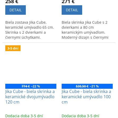
258 €
271 €
DETAIL
DETAIL
Biela zostava Jika Cube,
Biela skrinka Jika Cube s 2
keramické umývadlo 65 cm.
dvierkami a 80 cm
Skrinka s 2 dvierkami a
keramickým umývadlom.
čiernymi úchytkami.
Moderný dizajn s čiernymi
Moderný dizajn a kvalita pre
úchytkami. Na výber biela
každú kúpeľňu.
farba alebo dekor tmavý
3-5 dní
dub.
774 €
–22 %
530,50 €
–21 %
Jika Cube - biela skrinka a
Jika Cube - biela skrinka a
keramické dvojumývadlo
keramické umývadlo 100
120 cm
cm
Dodacia doba 3-5 dní
Dodacia doba 3-5 dní