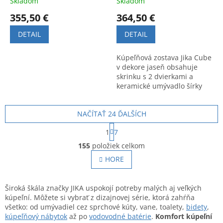
Skladom
Skladom
355,50 €
364,50 €
DETAIL
DETAIL
Kúpeľňová zostava Jika Cube
v dekore jaseň obsahuje
skrinku s 2 dvierkami a
keramické umývadlo šírky
100 cm. Moderný a funkčný
dizajn. Kód:
NAČÍTAŤ 24 ĎALŠÍCH
H4536511765141.
S
1
7
t
O
r
155
položiek celkom
v
á
l
HORE
n
á
k
o
d
v
a
Široká škála značky JIKA uspokojí potreby malých aj veľkých
a
c
kúpeľní. Môžete si vybrať z dizajnovej série, ktorá zahŕňa
n
i
všetko: od umývadiel cez sprchové kúty, vane, toalety,
bidety
,
i
e
kúpeľňový nábytok
až po
vodovodné batérie
.
Komfort kúpeľní
e