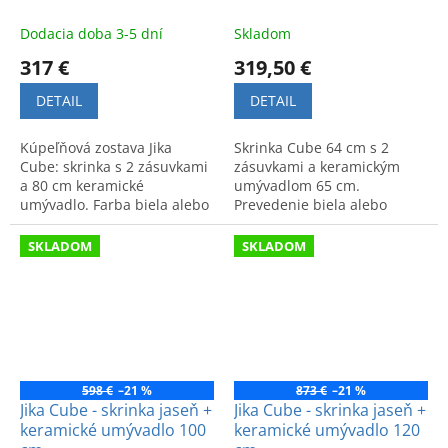
Dodacia doba 3-5 dní
Skladom
317 €
319,50 €
DETAIL
DETAIL
Kúpeľňová zostava Jika
Skrinka Cube 64 cm s 2
Cube: skrinka s 2 zásuvkami
zásuvkami a keramickým
a 80 cm keramické
umývadlom 65 cm.
umývadlo. Farba biela alebo
Prevedenie biela alebo
tmavý dub. Kvalitný a
tmavý dub. Moderný štýl,
praktický úložný priestor.
kvalitný materiál a praktický
SKLADOM
SKLADOM
úložný priestor.
598 €
–21 %
873 €
–21 %
Jika Cube - skrinka jaseň +
Jika Cube - skrinka jaseň +
keramické umývadlo 100
keramické umývadlo 120