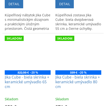
DETAIL
DETAIL
Kúpeľňový nábytok Jika Cube
Kúpeľňová zostava Jika
s minimalistickým dizajnom
Cube: biela dvojdverová
a praktickým úložným
skrinka, keramické umývadlo
priestorom. Čistá geometria
55 cm a čierne úchytky.
opticky zväčšuje priestor a
Moderný vzhľad a praktické
uľahčuje organizáciu.
vybavenie kúpeľne.
SKLADOM
SKLADOM
322,50 €
–20 %
339 €
–20 %
Jika Cube - biela skrinka +
Jika Cube - biela skrinka +
keramické umývadlo 65
keramické umývadlo 80
cm
cm
Skladom
Skladom