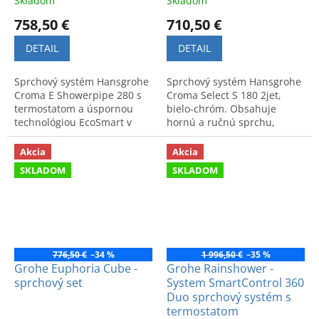
Skladom
Skladom
758,50 €
710,50 €
DETAIL
DETAIL
Sprchový systém Hansgrohe
Sprchový systém Hansgrohe
Croma E Showerpipe 280 s
Croma Select S 180 2jet,
termostatom a úspornou
bielo-chróm. Obsahuje
technológiou EcoSmart v
hornú a ručnú sprchu,
chrómovom prevedení.
hadicu Isiflex 1,6 m a
podložku pod tyč.
Akcia
Akcia
SKLADOM
SKLADOM
776,50 €
–34 %
1 996,50 €
–35 %
Grohe Euphoria Cube -
Grohe Rainshower -
sprchový set
System SmartControl 360
Duo sprchový systém s
termostatom