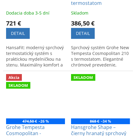
termostatom
Dodacia doba 3-5 dní
Skladom
721 €
386,50 €
DETAIL
DETAIL
HansaFit: moderný sprchový
Sprchový systém Grohe New
termostatický systém s
Tempesta Cosmopolitan 210
praktickou mydelničkou na
s termostatom. Elegantné
stenu. Maximálny komfort a
chrómové prevedenie,
bezpečnosť pri sprchovaní.
moderný dizajn a maximálny
Kód výrobku: 65159101.
komfort pre vašu kúpeľňu.
Akcia
SKLADOM
SKLADOM
474,50 €
–26 %
868 €
–34 %
Grohe Tempesta
Hansgrohe Shape –
Cosmopolitan -
čierny hranatý sprchový