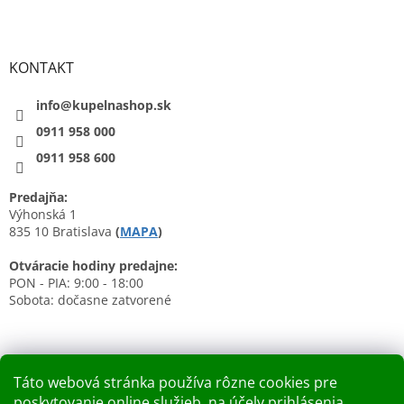
KONTAKT
info@kupelnashop.sk
0911 958 000
0911 958 600
Predajňa:
Výhonská 1
835 10 Bratislava
(
MAPA
)
Otváracie hodiny predajne:
PON - PIA: 9:00 - 18:00
Sobota: dočasne zatvorené
Táto webová stránka používa rôzne cookies pre
poskytovanie online služieb, na účely prihlásenia,