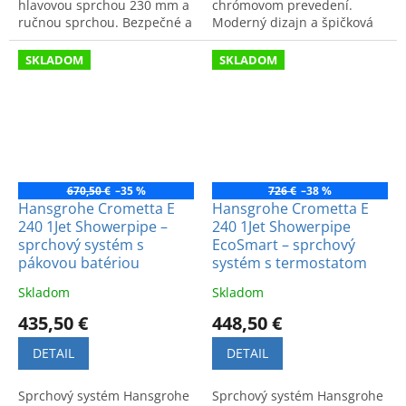
hlavovou sprchou 230 mm a
chrómovom prevedení.
ručnou sprchou. Bezpečné a
Moderný dizajn a špičková
pohodlné riešenie pre
kvalita. Kód výrobcu:
modernú kúpeľňu. Špičková
27271000.
SKLADOM
SKLADOM
kvalita.
670,50 €
–35 %
726 €
–38 %
Hansgrohe Crometta E
Hansgrohe Crometta E
240 1Jet Showerpipe –
240 1Jet Showerpipe
sprchový systém s
EcoSmart – sprchový
pákovou batériou
systém s termostatom
Skladom
Skladom
435,50 €
448,50 €
DETAIL
DETAIL
Sprchový systém Hansgrohe
Sprchový systém Hansgrohe