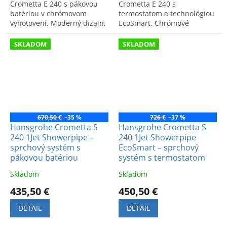
Crometta E 240 s pákovou
Crometta E 240 s
batériou v chrómovom
termostatom a technológiou
vyhotovení. Moderný dizajn,
EcoSmart. Chrómové
vysoká kvalita a spoľahlivosť.
vyhotovenie, moderný dizajn
Kód: 27284000.
a úspora vody pre
SKLADOM
SKLADOM
každodenný relax.
670,50 €
–35 %
726 €
–37 %
Hansgrohe Crometta S
Hansgrohe Crometta S
240 1Jet Showerpipe –
240 1Jet Showerpipe
sprchový systém s
EcoSmart – sprchový
pákovou batériou
systém s termostatom
Skladom
Skladom
435,50 €
450,50 €
DETAIL
DETAIL