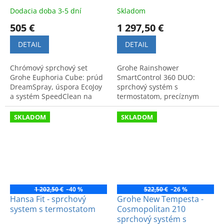
Dodacia doba 3-5 dní
Skladom
505 €
1 297,50 €
DETAIL
DETAIL
Chrómový sprchový set
Grohe Rainshower
Grohe Euphoria Cube: prúd
SmartControl 360 DUO:
DreamSpray, úspora EcoJoy
sprchový systém s
a systém SpeedClean na
termostatom, precíznym
jednoduché odstránenie
ovládaním a relaxačným
vodného kameňa. Špičkový
prúdom. Nemecká kvalita
SKLADOM
SKLADOM
dizajn.
pre modernú kúpeľňu.
1 202,50 €
–40 %
522,50 €
–26 %
Hansa Fit - sprchový
Grohe New Tempesta -
system s termostatom
Cosmopolitan 210
sprchový systém s