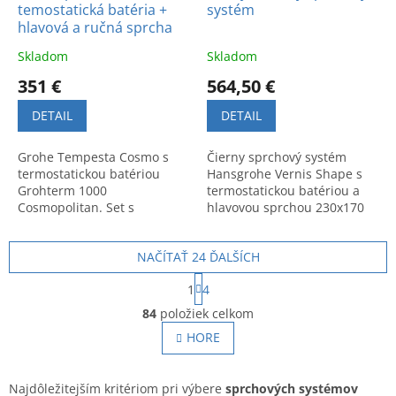
temostatická batéria +
systém
hlavová a ručná sprcha
Skladom
Skladom
351 €
564,50 €
DETAIL
DETAIL
Grohe Tempesta Cosmo s
Čierny sprchový systém
termostatickou batériou
Hansgrohe Vernis Shape s
Grohterm 1000
termostatickou batériou a
Cosmopolitan. Set s
hlavovou sprchou 230x170
hlavovou a ručnou sprchou v
mm. Moderný dizajn a
špičkovej kvalite. Akcia do
komfort. Kód: 26286670.
NAČÍTAŤ 24 ĎALŠÍCH
vypredania zásob.
S
1
4
t
O
r
84
položiek celkom
v
á
l
HORE
n
á
k
o
d
v
a
Najdôležitejším kritériom pri výbere
sprchových systémov