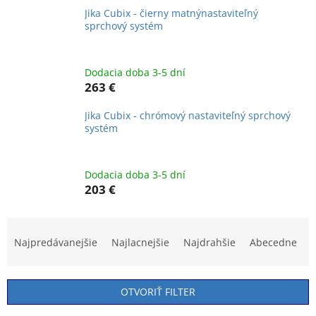
Jika Cubix - čierny matnýnastaviteľný
sprchový systém
Dodacia doba 3-5 dní
263 €
Jika Cubix - chrómový nastaviteľný sprchový
systém
Dodacia doba 3-5 dní
203 €
R
a
Najpredávanejšie
Najlacnejšie
Najdrahšie
Abecedne
d
e
n
OTVORIŤ FILTER
i