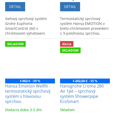
DETAIL
DETAIL
Vaňový sprchový systém
Termostatický sprchový
Grohe Euphoria
systém Hansa EMOTION v
SmartControl 260 v
bielo-chrómovom prevedení
chrómovom vyhotovení.
s 3-polohovou sprchou.
Moderný dizajn a intuitívne
Moderný dizajn a funkčné
ovládanie pre vašu kúpeľňu.
spracovanie.
SKLADOM
Akcia
Kód výrobku: 26510000.
SKLADOM
1 952 €
–39 %
1 292,50 €
–35 %
Hansa Emotion Wellfit -
Hansgrohe Croma 280
termostatický sprchový
Air 1Jet – sprchový
systém s hlavovou
systém Showerpipe
sprchou
EcoSmart
Dodacia doba 3-5 dní
Skladom