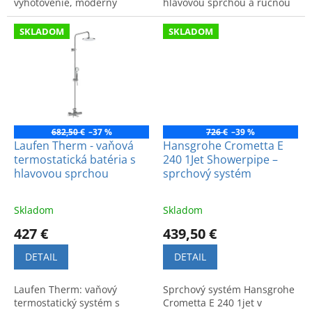
vyhotovenie, moderný
hlavovou sprchou a ručnou
dizajn, vysoký komfort a
sprchou pre maximálny
bezpečnosť. Špičková
komfort a relax.
SKLADOM
SKLADOM
nemecká kvalita.
682,50 €
–37 %
726 €
–39 %
Laufen Therm - vaňová
Hansgrohe Crometta E
termostatická batéria s
240 1Jet Showerpipe –
hlavovou sprchou
sprchový systém
Skladom
Skladom
427 €
439,50 €
DETAIL
DETAIL
Laufen Therm: vaňový
Sprchový systém Hansgrohe
termostatický systém s
Crometta E 240 1jet v