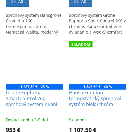
DETAIL
DETAIL
Sprchový systém Hansgrohe
Sprchový systém Grohe
Crometta 160 s
Euphoria SmartControl 260 v
termostatom, chróm.
chróme. Ponúka intuitívne
Nemecká kvalita, moderný
ovládanie a vysoký komfort
dizajn a vysoký komfort. Kód
pri sprchovaní. Kód výrobku:
produktu: 27264400.
26509000.
SKLADOM
1 287,50 €
–25 %
1 846,50 €
–40 %
Grohe Euphoria -
Hansa Emotion -
SmartControl 260
termostatický sprchový
sprchový systém k vani
systém biela/chróm
Dodacia doba 3-5 dní
Skladom
953 €
1 107,50 €