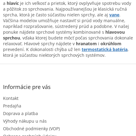
a
c
a
hlavíc
je ich veľkosť a prietok, ktorý ovplyvňuje spotrebu vody
n
i
a pôžitok zo sprchovania. Najpoužívanejšou je klasická ručná
i
e
sprcha, ktorá je často súčasťou nielen sprchy, ale aj
vane
.
e
p
Väčšina modelov umožňuje nastaviť si prúd vody manuálne,
r
napríklad rozprašovanie, sústredený prúd a podobne. V našej
v
ponuke nájdete sprchové systémy kombinované s
hlavovou
k
sprchou
, vďaka ktorej budete môcť počas sprchovania dokonale
y
relaxovať. Hlavové sprchy nájdete v
hranatom
i
okrúhlom
v
prevedení. K dokonalosti chýba už len
termostatická
batéria
,
ý
ktorá je súčasťou niektorých sprchových systémov.
p
Z
i
s
á
u
p
ä
Informácie pre vás
t
Kontakt
i
e
Predajňa
Doprava a platba
Výhody nákupu u nás
Obchodné podmienky (VOP)