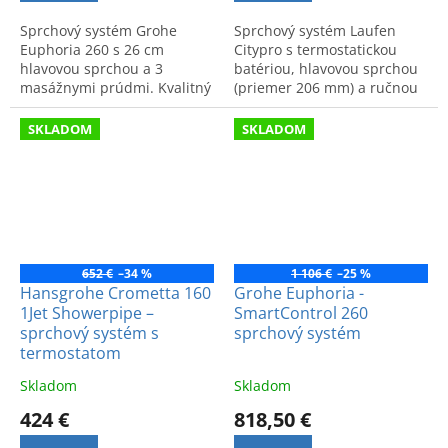
Sprchový systém Grohe
Sprchový systém Laufen
Euphoria 260 s 26 cm
Citypro s termostatickou
hlavovou sprchou a 3
batériou, hlavovou sprchou
masážnymi prúdmi. Kvalitný
(priemer 206 mm) a ručnou
a moderný dizajn do
sprchou AquaJet. Špičková
kúpeľne. Kód produktu:
kvalita a moderný dizajn.
SKLADOM
SKLADOM
27296002.
652 €
–34 %
1 106 €
–25 %
Hansgrohe Crometta 160
Grohe Euphoria -
1Jet Showerpipe –
SmartControl 260
sprchový systém s
sprchový systém
termostatom
Skladom
Skladom
424 €
818,50 €