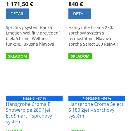
1 171,50 €
840 €
DETAIL
DETAIL
Sprchový systém Hansa
Hansgrohe Croma 280:
Emotion Wellfit v prevedení
sprchový systém s
biela/chróm. Wellness
termostatom. Hlavová
funkcie, luxusná hlavová
sprcha Select 280 RainAir,
sprcha a moderný dizajn pre
priemer 28 cm, otočné
vašu kúpeľňu.
rameno. Kód produktu:
SKLADOM
SKLADOM
26794000.
1 223 €
–37 %
1 092,50 €
–34 %
Hansgrohe Croma E
Hansgrohe Croma Select
Showerpipe 280 1Jet
S 180 2jet – sprchový
EcoSmart – sprchový
systém
systém