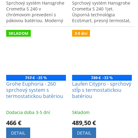
Sprchový systém Hansgrohe
Sprchový systém Hansgrohe
Crometta S 240 v
Crometta S 240 1jet.
chrómovom prevedení s
Úsporná technológia
pákovou batériou. Moderný
EcoSmart, presný termostat,
dizajn a vysoká kvalita. Kód
chrómové vyhotovenie. Kód
produktu: 27269000.
produktu: 27268000.
SKLADOM
3-5 dní
717 €
–35 %
739 €
–33 %
Grohe Euphoria - 260
Laufen Citypro - sprchový
sprchový system s
stĺp s termostatickou
termostatickou batériou
batériou
Dodacia doba 3-5 dní
Skladom
466 €
489,50 €
DETAIL
DETAIL