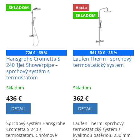
e
V
p
SKLADOM
Akcia
ý
r
SKLADOM
p
o
i
d
s
u
p
k
r
t
o
726 €
–39 %
561,50 €
–35 %
o
d
Hansgrohe Crometta S
Laufen Therm - sprchový
v
240 1Jet Showerpipe –
termostatický system
u
sprchový systém s
k
termostatom
t
o
Skladom
Skladom
v
436 €
362 €
DETAIL
DETAIL
Sprchový systém Hansgrohe
Laufen Therm: sprchový
Crometta S 240 s
termostatický systém s
termostatom. Chrómové
kvalitnou batériou, 230 mm