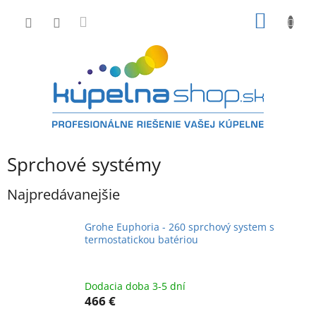
Prejsť
NÁKU
na
obsah
KOŠÍK
Sprchové systémy
Najpredávanejšie
Grohe Euphoria - 260 sprchový system s
termostatickou batériou
Dodacia doba 3-5 dní
466 €