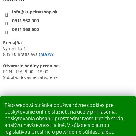
info@kupelnashop.sk
0911 958 000
0911 958 600
Predajňa:
Výhonská 1
835 10 Bratislava
(
MAPA
)
Otváracie hodiny predajne:
PON - PIA: 9:00 - 18:00
Sobota: dočasne zatvorené
Táto webová stránka používa rôzne cookies pre
poskytovanie online služieb, na účely prihlásenia,
Nákupný košík
poskytovania obsahu prostredníctvom tretích strán,
analýzu návštevnosti a iné. V súlade s platnou
0
KS /
0 €
legislatívou prosíme o potvrdenie súhlasu alebo