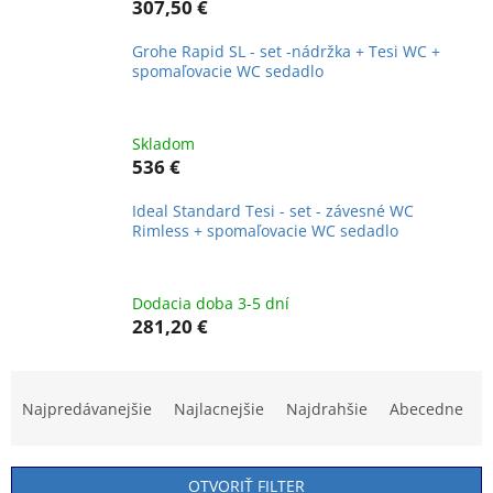
307,50 €
Grohe Rapid SL - set -nádržka + Tesi WC +
spomaľovacie WC sedadlo
Skladom
536 €
Ideal Standard Tesi - set - závesné WC
Rimless + spomaľovacie WC sedadlo
Dodacia doba 3-5 dní
281,20 €
R
a
Najpredávanejšie
Najlacnejšie
Najdrahšie
Abecedne
d
e
n
OTVORIŤ FILTER