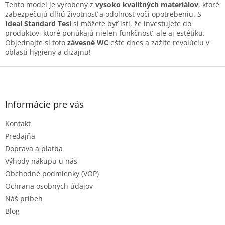
p
Tento model je vyrobený z
vysoko kvalitných materiálov
, ktoré
i
zabezpečujú dlhú životnosť a odolnosť voči opotrebeniu. S
s
Ideal Standard Tesi
si môžete byť istí, že investujete do
u
produktov, ktoré ponúkajú nielen funkčnosť, ale aj estétiku.
Objednajte si toto
závesné WC
ešte dnes a zažite revolúciu v
oblasti hygieny a dizajnu!
Z
á
p
ä
Informácie pre vás
t
Kontakt
i
e
Predajňa
Doprava a platba
Výhody nákupu u nás
Obchodné podmienky (VOP)
Ochrana osobných údajov
Náš príbeh
Blog