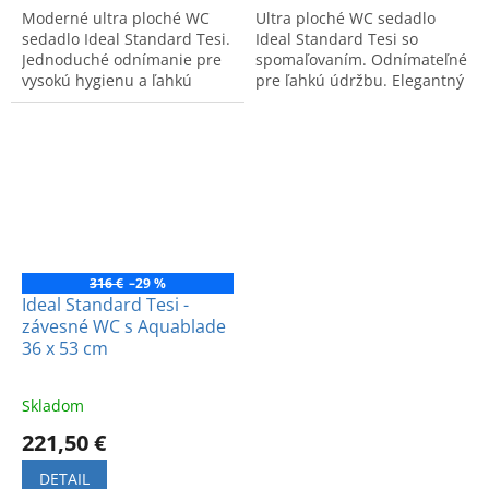
Moderné ultra ploché WC
Ultra ploché WC sedadlo
sedadlo Ideal Standard Tesi.
Ideal Standard Tesi so
Jednoduché odnímanie pre
spomaľovaním. Odnímateľné
vysokú hygienu a ľahkú
pre ľahkú údržbu. Elegantný
údržbu. Kvalitné
dizajn a špičková kvalita.
spracovanie. Kód: T352801.
Kód produktu: T352701.
316 €
–29 %
Ideal Standard Tesi -
závesné WC s Aquablade
36 x 53 cm
Skladom
221,50 €
DETAIL