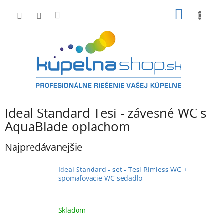
Prejsť
NÁKU
na
obsah
KOŠÍK
Ideal Standard Tesi - závesné WC s
AquaBlade oplachom
Najpredávanejšie
Ideal Standard - set - Tesi Rimless WC +
spomaľovacie WC sedadlo
Skladom