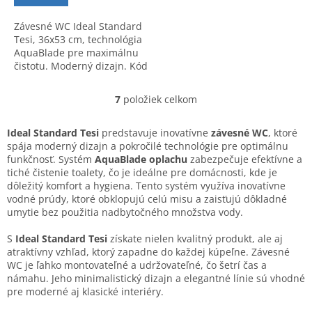
Závesné WC Ideal Standard
Tesi, 36x53 cm, technológia
AquaBlade pre maximálnu
čistotu. Moderný dizajn. Kód
výrobku: T007901.
7
položiek celkom
O
v
l
Ideal Standard Tesi
predstavuje inovatívne
závesné WC
, ktoré
á
spája moderný dizajn a pokročilé technológie pre optimálnu
d
funkčnosť. Systém
AquaBlade oplachu
zabezpečuje efektívne a
a
tiché čistenie toalety, čo je ideálne pre domácnosti, kde je
c
dôležitý komfort a hygiena. Tento systém využíva inovatívne
i
vodné prúdy, ktoré obklopujú celú misu a zaisťujú dôkladné
e
umytie bez použitia nadbytočného množstva vody.
p
r
S
Ideal Standard Tesi
získate nielen kvalitný produkt, ale aj
v
atraktívny vzhľad, ktorý zapadne do každej kúpeľne. Závesné
k
WC je ľahko montovateľné a udržovateľné, čo šetrí čas a
y
námahu. Jeho minimalistický dizajn a elegantné línie sú vhodné
v
pre moderné aj klasické interiéry.
ý