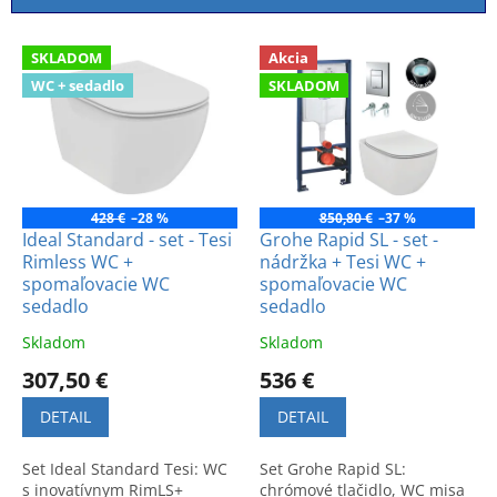
i
e
V
p
SKLADOM
Akcia
ý
r
WC + sedadlo
SKLADOM
p
o
i
d
s
u
p
k
r
t
o
428 €
–28 %
850,80 €
–37 %
o
d
Ideal Standard - set - Tesi
Grohe Rapid SL - set -
v
Rimless WC +
nádržka + Tesi WC +
u
spomaľovacie WC
spomaľovacie WC
k
sedadlo
sedadlo
t
o
Skladom
Skladom
v
307,50 €
536 €
DETAIL
DETAIL
Set Ideal Standard Tesi: WC
Set Grohe Rapid SL:
s inovatívnym RimLS+
chrómové tlačidlo, WC misa