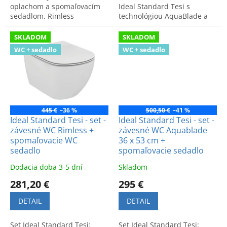
oplachom a spomaľovacím
Ideal Standard Tesi s
sedadlom. Rimless
technológiou AquaBlade a
technológia pre dokonalú
spomaľovacie sedadlo.
hygienu a čistotu misy bez
Kvalitné a hygienické
SKLADOM
SKLADOM
okrajov.
vybavenie kúpeľne.
WC + sedadlo
WC + sedadlo
445 €
–36 %
500,50 €
–41 %
Ideal Standard Tesi - set -
Ideal Standard Tesi - set -
závesné WC Rimless +
závesné WC Aquablade
spomaľovacie WC
36 x 53 cm +
sedadlo
spomaľovacie sedadlo
Dodacia doba 3-5 dní
Skladom
281,20 €
295 €
DETAIL
DETAIL
Set Ideal Standard Tesi:
Set Ideal Standard Tesi: