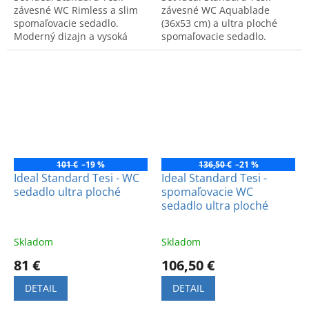
závesné WC Rimless a slim
závesné WC Aquablade
spomaľovacie sedadlo.
(36x53 cm) a ultra ploché
Moderný dizajn a vysoká
spomaľovacie sedadlo.
hygiena pre vašu kúpeľňu.
Moderný dizajn a
Kód setu: T355101.
maximálna hygiena.
101 €
–19 %
136,50 €
–21 %
Ideal Standard Tesi - WC
Ideal Standard Tesi -
sedadlo ultra ploché
spomaľovacie WC
sedadlo ultra ploché
Skladom
Skladom
81 €
106,50 €
DETAIL
DETAIL