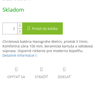
Jednotková
Skladom
cena:
Pridať do košíka
Chrómová batéria Hansgrohe Metris, prietok 5 l/min.
Komfortná zóna 100 mm, keramická kartuša a odtoková
súprava. Úsporné riešenie pre modernú kúpeľňu.
Detailné informácie
OPÝTAŤ SA
STRÁŽIŤ
ZDIEĽAŤ