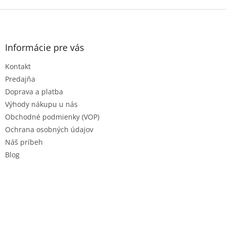
Z
á
p
ä
Informácie pre vás
t
Kontakt
i
e
Predajňa
Doprava a platba
Výhody nákupu u nás
Obchodné podmienky (VOP)
Ochrana osobných údajov
Náš príbeh
Blog