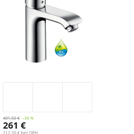
401,50 €
–34 %
261 €
212,20 € bez DPH