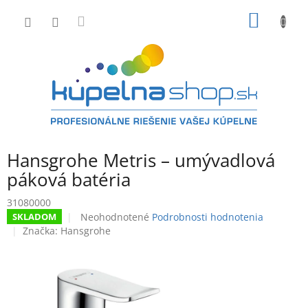
Prejsť
NÁKU
na
obsah
KOŠÍK
Hansgrohe Metris – umývadlová
páková batéria
31080000
Priemerné
Neohodnotené
Podrobnosti hodnotenia
SKLADOM
hodnotenie
Značka:
Hansgrohe
produktu
je
0,0
z
5
hviezdičiek.