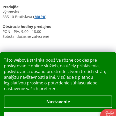
Predajňa:
Výhonská 1
835 10 Bratislava
(
MAPA
)
Otváracie hodiny predajne:
PON - PIA: 9:00 - 18:00
Sobota: dočasne zatvorené
Táto webová stránka používa rôzne cookies pre
poskytovanie online služieb, na účely prihlásenia,
Nákupný košík
poskytovania obsahu prostredníctvom tretích strán,
analýzu návštevnosti a iné. V súlade s platnou
0
KS /
0 €
legislatívou prosíme o potvrdenie súhlasu alebo
nastavenie vašich preferencií.
Vytvoril Shoptet
Nastavenie
Dobry deň Chceme Vás informovať, že predajňa bude zatvorená
Copyright 2026
Kupelnashop.sk
. Všetky práva vyhradené.