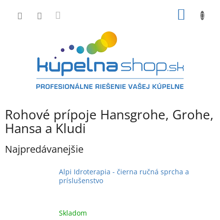
Prejsť
NÁKU
na
obsah
KOŠÍK
Rohové prípoje Hansgrohe, Grohe,
Hansa a Kludi
Najpredávanejšie
Alpi Idroterapia - čierna ručná sprcha a
príslušenstvo
Skladom