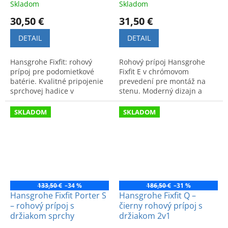
Skladom
Skladom
30,50 €
31,50 €
DETAIL
DETAIL
Hansgrohe Fixfit: rohový
Rohový prípoj Hansgrohe
prípoj pre podomietkové
Fixfit E v chrómovom
batérie. Kvalitné pripojenie
prevedení pre montáž na
sprchovej hadice v
stenu. Moderný dizajn a
elegantnom dizajne. Kód
vysoká funkčnosť.
produktu: 26457000.
SKLADOM
SKLADOM
133,50 €
–34 %
186,50 €
–31 %
Hansgrohe Fixfit Porter S
Hansgrohe Fixfit Q –
– rohový prípoj s
čierny rohový prípoj s
držiakom sprchy
držiakom 2v1