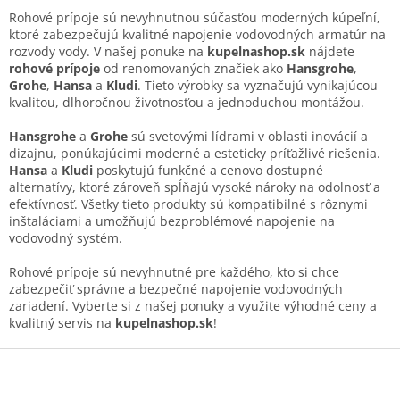
d
v
a
Rohové prípoje sú nevyhnutnou súčasťou moderných kúpeľní,
a
c
ktoré zabezpečujú kvalitné napojenie vodovodných armatúr na
n
i
rozvody vody. V našej ponuke na
kupelnashop.sk
nájdete
i
e
rohové prípoje
od renomovaných značiek ako
Hansgrohe
,
e
p
Grohe
,
Hansa
a
Kludi
. Tieto výrobky sa vyznačujú vynikajúcou
r
kvalitou, dlhoročnou životnosťou a jednoduchou montážou.
v
k
Hansgrohe
a
Grohe
sú svetovými lídrami v oblasti inovácií a
y
dizajnu, ponúkajúcimi moderné a esteticky príťažlivé riešenia.
v
Hansa
a
Kludi
poskytujú funkčné a cenovo dostupné
ý
alternatívy, ktoré zároveň spĺňajú vysoké nároky na odolnosť a
p
efektívnosť. Všetky tieto produkty sú kompatibilné s rôznymi
i
inštaláciami a umožňujú bezproblémové napojenie na
s
vodovodný systém.
u
Rohové prípoje sú nevyhnutné pre každého, kto si chce
zabezpečiť správne a bezpečné napojenie vodovodných
zariadení. Vyberte si z našej ponuky a využite výhodné ceny a
kvalitný servis na
kupelnashop.sk
!
Z
á
p