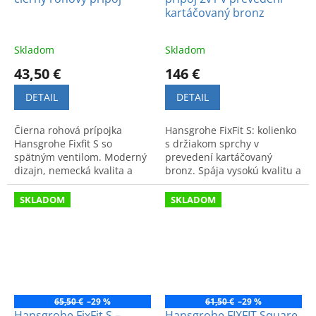
kartáčovaný bronz
Skladom
Skladom
43,50 €
146 €
DETAIL
DETAIL
Čierna rohová prípojka
Hansgrohe FixFit S: kolienko
Hansgrohe Fixfit S so
s držiakom sprchy v
spätným ventilom. Moderný
prevedení kartáčovaný
dizajn, nemecká kvalita a
bronz. Spája vysokú kvalitu a
precízne spracovanie pre
nadčasový dizajn pre
funkčnú kúpeľňu.
maximálny komfort pri
SKLADOM
SKLADOM
sprchovaní.
65,50 €
–29 %
61,50 €
–29 %
Hansgrohe FixFit S –
Hansgrohe FIXFIT Square