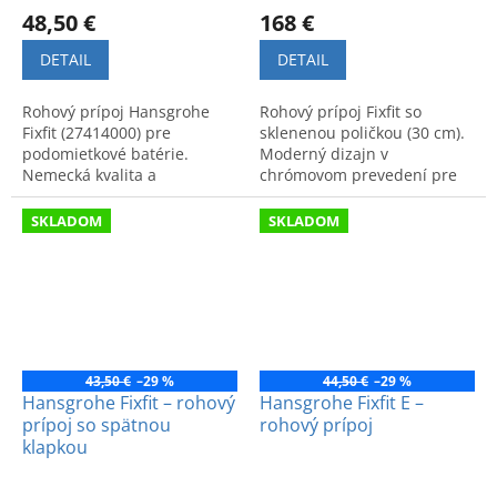
48,50 €
168 €
DETAIL
DETAIL
Rohový prípoj Hansgrohe
Rohový prípoj Fixfit so
Fixfit (27414000) pre
sklenenou poličkou (30 cm).
podomietkové batérie.
Moderný dizajn v
Nemecká kvalita a
chrómovom prevedení pre
precíznosť, moderný dizajn
štýlovú kúpeľňu. Kód
a praktické prevedenie do
produktu: 26456400.
SKLADOM
SKLADOM
kúpeľne.
43,50 €
–29 %
44,50 €
–29 %
Hansgrohe Fixfit – rohový
Hansgrohe Fixfit E –
prípoj so spätnou
rohový prípoj
klapkou