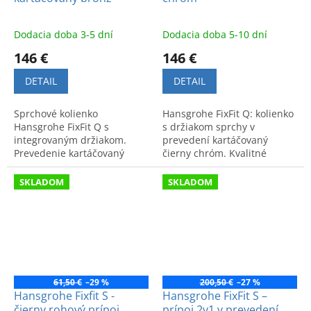
Dodacia doba 3-5 dní
Dodacia doba 5-10 dní
146 €
146 €
DETAIL
DETAIL
Sprchové kolienko
Hansgrohe FixFit Q: kolienko
Hansgrohe FixFit Q s
s držiakom sprchy v
integrovaným držiakom.
prevedení kartáčovaný
Prevedenie kartáčovaný
čierny chróm. Kvalitné
bronz. Elegantný moderný
spracovanie a moderný
dizajn a vysoká kvalita pre
dizajn pre vašu kúpeľňu.
SKLADOM
SKLADOM
vašu kúpeľňu.
61,50 €
–29 %
200,50 €
–27 %
Hansgrohe Fixfit S -
Hansgrohe FixFit S –
čierny rohový prípoj
prípoj 2v1 v prevedení