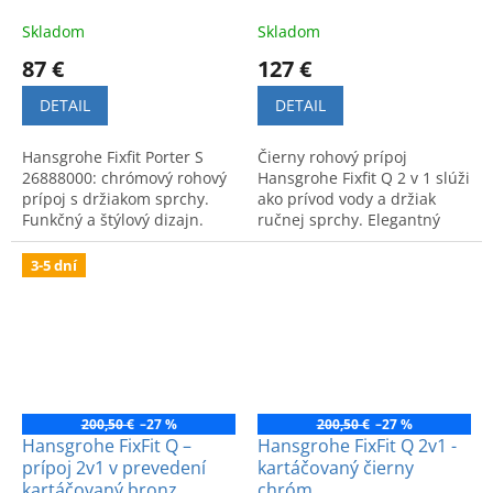
Skladom
Skladom
87 €
127 €
DETAIL
DETAIL
Hansgrohe Fixfit Porter S
Čierny rohový prípoj
26888000: chrómový rohový
Hansgrohe Fixfit Q 2 v 1 slúži
prípoj s držiakom sprchy.
ako prívod vody a držiak
Funkčný a štýlový dizajn.
ručnej sprchy. Elegantný
Možnosť vidieť v predajni
dizajn a vysoká kvalita pre
OD Drevona, Bratislava.
modernú kúpeľňu.
3-5 dní
200,50 €
–27 %
200,50 €
–27 %
Hansgrohe FixFit Q –
Hansgrohe FixFit Q 2v1 -
prípoj 2v1 v prevedení
kartáčovaný čierny
kartáčovaný bronz
chróm