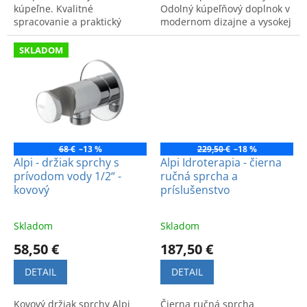
kúpeľne. Kvalitné
Odolný kúpeľňový doplnok v
spracovanie a praktický
modernom dizajne a vysokej
dizajn. Kód produktu: AC
kvalite.
163NE.
SKLADOM
68 €
–13 %
229,50 €
–18 %
Alpi - držiak sprchy s
Alpi Idroterapia - čierna
prívodom vody 1/2“ -
ručná sprcha a
kovový
príslušenstvo
Skladom
Skladom
58,50 €
187,50 €
DETAIL
DETAIL
Kovový držiak sprchy Alpi
Čierna ručná sprcha