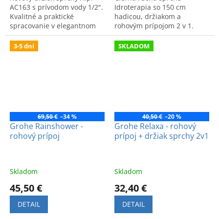
AC163 s prívodom vody 1/2".
Idroterapia so 150 cm
Kvalitné a praktické
hadicou, držiakom a
spracovanie v elegantnom
rohovým prípojom 2 v 1.
dizajne pre komfortné
Moderný dizajn a funkčnosť
sprchovanie.
pre vašu kúpeľňu.
3-5 dní
SKLADOM
69,50 €
–34 %
40,50 €
–20 %
Grohe Rainshower -
Grohe Relaxa - rohový
rohový prípoj
prípoj + držiak sprchy 2v1
Skladom
Skladom
45,50 €
32,40 €
DETAIL
DETAIL