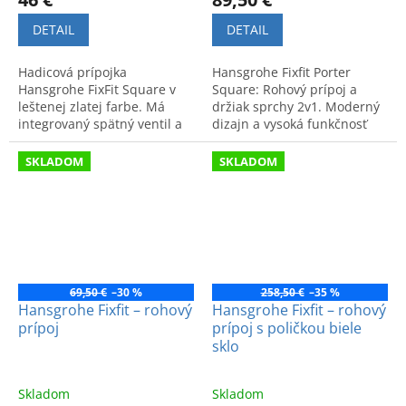
DETAIL
DETAIL
Hadicová prípojka
Hansgrohe Fixfit Porter
Hansgrohe FixFit Square v
Square: Rohový prípoj a
leštenej zlatej farbe. Má
držiak sprchy 2v1. Moderný
integrovaný spätný ventil a
dizajn a vysoká funkčnosť
moderný dizajn. Kód:
pre vašu kúpeľňu. Kód
26455990.
výrobku: 26889000.
SKLADOM
SKLADOM
69,50 €
–30 %
258,50 €
–35 %
Hansgrohe Fixfit – rohový
Hansgrohe Fixfit – rohový
prípoj
prípoj s poličkou biele
sklo
Skladom
Skladom