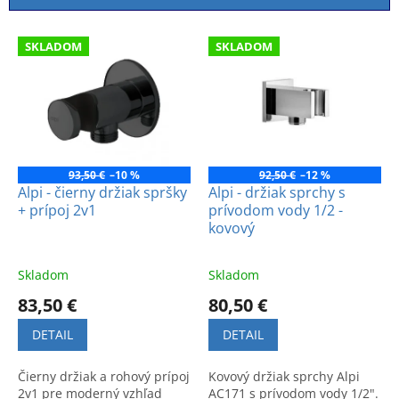
i
e
V
p
SKLADOM
SKLADOM
ý
r
p
o
i
d
s
u
p
k
r
t
o
93,50 €
–10 %
92,50 €
–12 %
o
d
Alpi - čierny držiak spršky
Alpi - držiak sprchy s
v
+ prípoj 2v1
prívodom vody 1/2 -
u
kovový
k
t
o
Skladom
Skladom
v
83,50 €
80,50 €
DETAIL
DETAIL
Čierny držiak a rohový prípoj
Kovový držiak sprchy Alpi
2v1 pre moderný vzhľad
AC171 s prívodom vody 1/2".