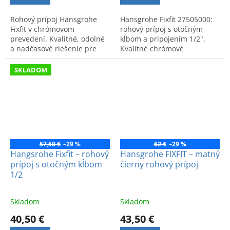
Rohový prípoj Hansgrohe
Hansgrohe Fixfit 27505000:
Fixfit v chrómovom
rohový prípoj s otočným
prevedení. Kvalitné, odolné
kĺbom a pripojením 1/2".
a nadčasové riešenie pre
Kvalitné chrómové
moderný sprchový systém.
prevedenie pre dlhú
životnosť a moderný vzhľad.
SKLADOM
Nemecká kvalita.
57,50 €
–29 %
62 €
–29 %
Hangsrohe Fixfit – rohový
Hansgrohe FIXFIT – matný
prípoj s otočným kĺbom
čierny rohový prípoj
1/2
Skladom
Skladom
40,50 €
43,50 €