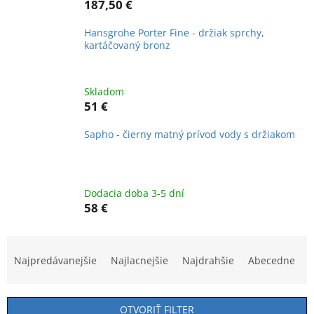
187,50 €
Hansgrohe Porter Fine - držiak sprchy,
kartáčovaný bronz
Skladom
51 €
Sapho - čierny matný prívod vody s držiakom
Dodacia doba 3-5 dní
58 €
R
a
Najpredávanejšie
Najlacnejšie
Najdrahšie
Abecedne
d
e
n
OTVORIŤ FILTER