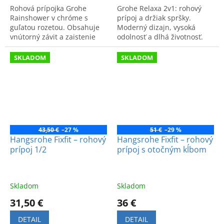
Rohová prípojka Grohe
Grohe Relaxa 2v1: rohový
Rainshower v chróme s
prípoj a držiak spršky.
guľatou rozetou. Obsahuje
Moderný dizajn, vysoká
vnútorný závit a zaistenie
odolnosť a dlhá životnosť.
proti spätnému toku.
Kód produktu: 28628000.
Kvalitný a funkčný kúpeľňový
SKLADOM
SKLADOM
detail.
43,50 €
–27 %
51 €
–29 %
Hangsrohe Fixfit – rohový
Hangsrohe Fixfit – rohový
prípoj 1/2
prípoj s otočným kĺbom
Skladom
Skladom
31,50 €
36 €
DETAIL
DETAIL