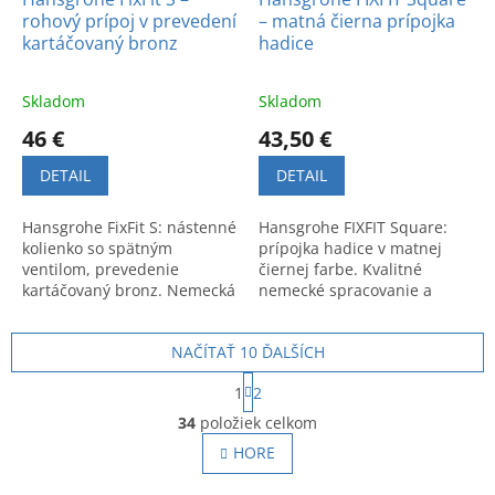
rohový prípoj v prevedení
– matná čierna prípojka
kartáčovaný bronz
hadice
Skladom
Skladom
46 €
43,50 €
DETAIL
DETAIL
Hansgrohe FixFit S: nástenné
Hansgrohe FIXFIT Square:
kolienko so spätným
prípojka hadice v matnej
ventilom, prevedenie
čiernej farbe. Kvalitné
kartáčovaný bronz. Nemecká
nemecké spracovanie a
kvalita pre moderný
moderný dizajn.
sprchový kút.
NAČÍTAŤ 10 ĎALŠÍCH
S
1
2
t
O
r
34
položiek celkom
v
á
l
HORE
n
á
k
o