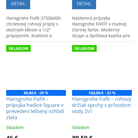
DETAIL
DETAIL
Hansgrohe Fixfit 27506000:
Nástenná prípojka
chrómový rohový prípoj s
Hansgrohe FIXFIT v matnej
otočným kĺbom a 1/2"
čiernej farbe. Moderný
pripojením. Kvalitné a
dizajn a špičková kvalita pre
komfortné prevedenie pre
sprchový set. Kód produktu:
vašu sprchu.
27454670.
SKLADOM
SKLADOM
65,50 €
–29 %
133,50 €
–32 %
Hansgrohe FixFit –
Hansgrohe Fixfit – rohový
prípojka hadice Square v
držiak sprchy s prívodom
prevedení leštený vzhľad
vody 2v1
zlata
Skladom
Skladom
46 €
89,50 €