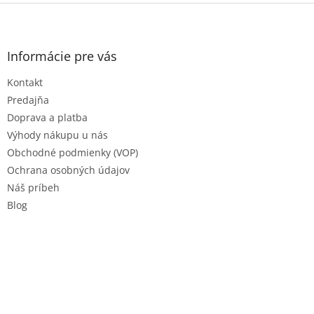
Z
á
p
ä
Informácie pre vás
t
Kontakt
i
e
Predajňa
Doprava a platba
Výhody nákupu u nás
Obchodné podmienky (VOP)
Ochrana osobných údajov
Náš príbeh
Blog