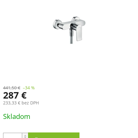
441,50 €
–34 %
287 €
233,33 € bez DPH
Jednotková
Skladom
cena: