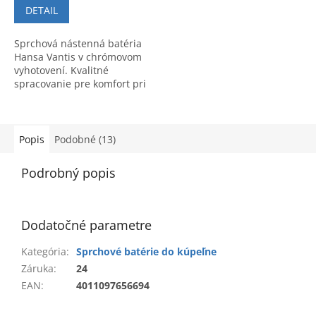
DETAIL
Sprchová nástenná batéria
Hansa Vantis v chrómovom
vyhotovení. Kvalitné
spracovanie pre komfort pri
sprchovaní. Kód výrobku:
52450163.
Popis
Podobné (13)
Podrobný popis
Dodatočné parametre
Kategória
:
Sprchové batérie do kúpeľne
Záruka
:
24
EAN
:
4011097656694