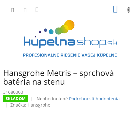
Prejsť
NÁKU
na
obsah
KOŠÍK
Hansgrohe Metris – sprchová
batéria na stenu
31680000
Priemerné
Neohodnotené
Podrobnosti hodnotenia
SKLADOM
hodnotenie
Značka:
Hansgrohe
produktu
je
0,0
z
5
hviezdičiek.