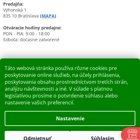
Predajňa:
Výhonská 1
835 10 Bratislava
(
MAPA
)
Otváracie hodiny predajne:
PON - PIA: 9:00 - 18:00
Sobota: dočasne zatvorené
Táto webová stránka používa rôzne cookies pre
poskytovanie online služieb, na účely prihlásenia,
Nákupný košík
poskytovania obsahu prostredníctvom tretích strán,
analýzu návštevnosti a iné. V súlade s platnou
0
KS /
0 €
legislatívou prosíme o potvrdenie súhlasu alebo
nastavenie vašich preferencií.
Vytvoril Shoptet
Nastavenie
Dobry deň Chceme Vás informovať, že predajňa bude zatvorená
Copyright 2026
Kupelnashop.sk
. Všetky práva vyhradené.
v piatok 7.8.2026. Ďakujeme za pochopenie S pozdravom
Odmietnuť
Súhlasím
Upraviť nastavenie cookies
Zobraziť