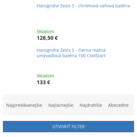
Hansgrohe Zesis S - chrómová vaňová batéria
Skladom
128,50 €
Hansgrohe Zesis S - čierna matná
umývadlová batéria 100 CoolStart
Skladom
133 €
R
a
Najpredávanejšie
Najlacnejšie
Najdrahšie
Abecedne
d
e
n
OTVORIŤ FILTER
i