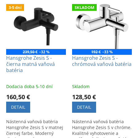
e
V
p
3-5 dní
SKLADOM
ý
r
p
o
i
d
s
u
p
k
r
t
o
239,50 €
–32 %
192 €
–33 %
o
d
Hansgrohe Zesis S -
Hansgrohe Zesis S -
v
čierna matná vaňová
chrómová vaňová batéria
u
batéria
k
t
o
Dodacia doba 5-10 dní
Skladom
v
160,50 €
128,50 €
DETAIL
DETAIL
Nástenná vaňová batéria
Nástenná vaňová batéria
Hansgrohe Zesis S v matnej
Hansgrohe Zesis S v chróme.
čiernej farbe. Moderný
Kvalitné vyhotovenie a