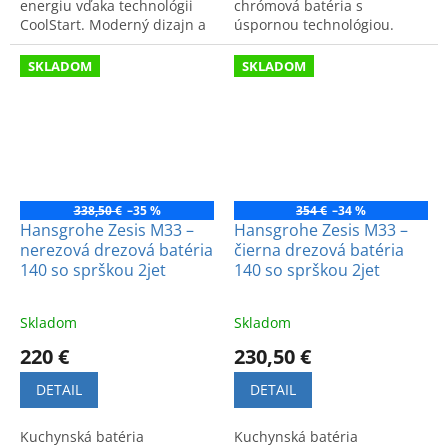
energiu vďaka technológii
chrómová batéria s
CoolStart. Moderný dizajn a
úspornou technológiou.
nemecká kvalita pre vašu
Kvalitné spracovanie, vysoký
kúpeľňu.
komfort, bez odtokovej
SKLADOM
SKLADOM
súpravy.
338,50 €
–35 %
354 €
–34 %
Hansgrohe Zesis M33 –
Hansgrohe Zesis M33 –
nerezová drezová batéria
čierna drezová batéria
140 so sprškou 2jet
140 so sprškou 2jet
Skladom
Skladom
220 €
230,50 €
DETAIL
DETAIL
Kuchynská batéria
Kuchynská batéria