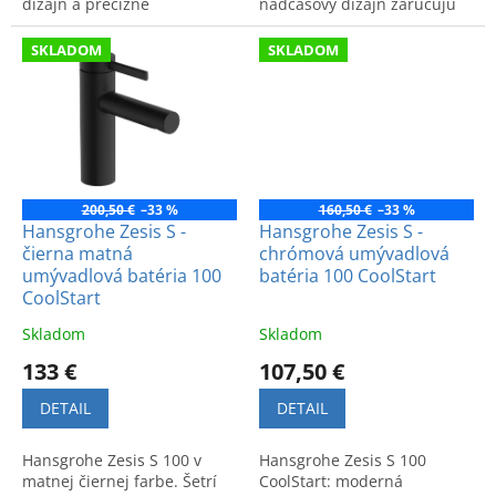
dizajn a precízne
nadčasový dizajn zaručujú
spracovanie.
dlhú životnosť a vysoký
komfort v kúpeľni.
SKLADOM
SKLADOM
200,50 €
–33 %
160,50 €
–33 %
Hansgrohe Zesis S -
Hansgrohe Zesis S -
čierna matná
chrómová umývadlová
umývadlová batéria 100
batéria 100 CoolStart
CoolStart
Skladom
Skladom
133 €
107,50 €
DETAIL
DETAIL
Hansgrohe Zesis S 100 v
Hansgrohe Zesis S 100
matnej čiernej farbe. Šetrí
CoolStart: moderná