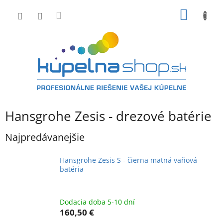
Prejsť
NÁKU
na
obsah
KOŠÍK
Hansgrohe Zesis - drezové batérie
Najpredávanejšie
Hansgrohe Zesis S - čierna matná vaňová
batéria
Dodacia doba 5-10 dní
160,50 €