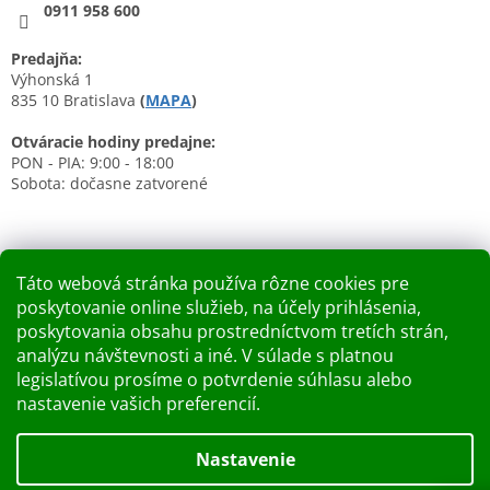
0911 958 600
Predajňa:
Výhonská 1
835 10 Bratislava
(
MAPA
)
Otváracie hodiny predajne:
PON - PIA: 9:00 - 18:00
Sobota: dočasne zatvorené
Táto webová stránka používa rôzne cookies pre
poskytovanie online služieb, na účely prihlásenia,
Nákupný košík
poskytovania obsahu prostredníctvom tretích strán,
analýzu návštevnosti a iné. V súlade s platnou
0
KS /
0 €
legislatívou prosíme o potvrdenie súhlasu alebo
nastavenie vašich preferencií.
Vytvoril Shoptet
Nastavenie