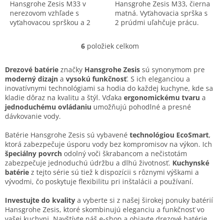
Hansgrohe Zesis M33 v
Hansgrohe Zesis M33, čierna
nerezovom vzhľade s
matná. Vyťahovacia sprška s
vyťahovacou sprškou a 2
2 prúdmi uľahčuje prácu.
prúdmi vody. Moderný
Kvalitné a funkčné
dizajn a vysoký komfort. Kód:
prevedenie v modernom
6
položiek celkom
O
74800800.
dizajne.
v
l
Drezové batérie
značky
Hansgrohe Zesis
sú synonymom pre
á
moderný dizajn
a
vysokú funkčnosť
. S ich eleganciou a
d
inovatívnymi technológiami sa hodia do každej kuchyne, kde sa
a
kladie dôraz na kvalitu a štýl. Vďaka
ergonomickému tvaru
a
c
jednoduchému ovládaniu
umožňujú pohodlné a presné
i
dávkovanie vody.
e
p
Batérie Hansgrohe Zesis sú vybavené
technológiou EcoSmart
,
r
ktorá zabezpečuje úsporu vody bez kompromisov na výkon. Ich
v
špeciálny povrch
odolný voči škrabancom a nečistotám
k
zabezpečuje jednoduchú údržbu a dlhú životnosť.
Kuchynské
y
batérie
z tejto série sú tiež k dispozícii s rôznymi výškami a
v
vývodmi, čo poskytuje flexibilitu pri inštalácii a používaní.
ý
p
Investujte do kvality
a vyberte si z našej širokej ponuky batérií
i
Hansgrohe Zesis, ktoré skombinujú eleganciu a funkčnosť vo
s
vašej kuchyni. Navštívte náš e-shop a objavte drezové batérie,