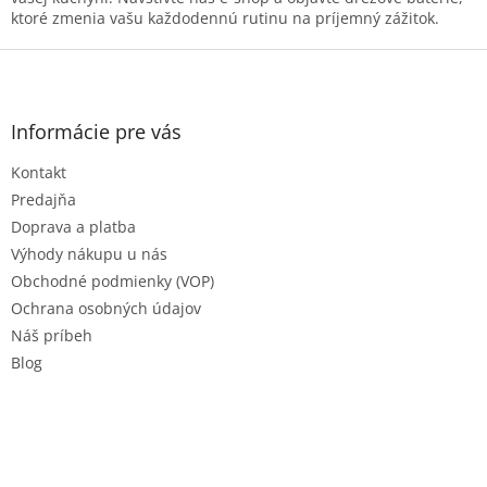
u
ktoré zmenia vašu každodennú rutinu na príjemný zážitok.
Z
á
p
ä
Informácie pre vás
t
Kontakt
i
e
Predajňa
Doprava a platba
Výhody nákupu u nás
Obchodné podmienky (VOP)
Ochrana osobných údajov
Náš príbeh
Blog