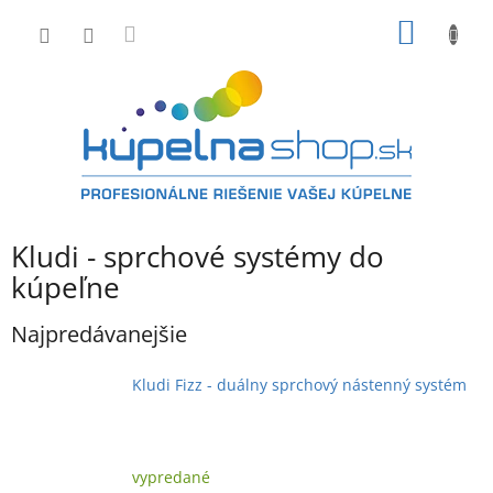
Prejsť
NÁKU
na
obsah
KOŠÍK
Kludi - sprchové systémy do
kúpeľne
Najpredávanejšie
Kludi Fizz - duálny sprchový nástenný systém
vypredané