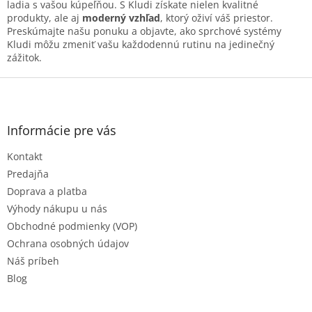
i
ladia s vašou kúpeľňou. S Kludi získate nielen kvalitné
s
produkty, ale aj
moderný vzhľad
, ktorý oživí váš priestor.
u
Preskúmajte našu ponuku a objavte, ako sprchové systémy
Kludi môžu zmeniť vašu každodennú rutinu na jedinečný
zážitok.
Z
á
p
ä
Informácie pre vás
t
Kontakt
i
e
Predajňa
Doprava a platba
Výhody nákupu u nás
Obchodné podmienky (VOP)
Ochrana osobných údajov
Náš príbeh
Blog