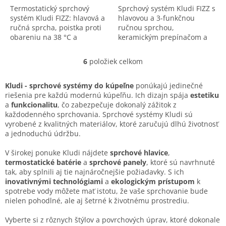
Termostatický sprchový
Sprchový systém Kludi FIZZ s
systém Kludi FIZZ: hlavová a
hlavovou a 3-funkčnou
ručná sprcha, poistka proti
ručnou sprchou,
obareniu na 38 °C a
keramickým prepínačom a
strieborná hadica. Bezpečné
striebornou hadicou G 1/2 x
a kvalitné riešenie do
G 1/2 x 800 mm. Nemecký
6
položiek celkom
O
kúpeľne.
dizajn.
v
l
Kludi - sprchové systémy do kúpeľne
ponúkajú jedinečné
á
riešenia pre každú modernú kúpeľňu. Ich dizajn spája
estetiku
d
a
funkcionalitu
, čo zabezpečuje dokonalý zážitok z
a
každodenného sprchovania. Sprchové systémy Kludi sú
c
vyrobené z kvalitných materiálov, ktoré zaručujú dlhú životnosť
i
a jednoduchú údržbu.
e
p
V širokej ponuke Kludi nájdete
sprchové hlavice
,
r
termostatické batérie
a
sprchové panely
, ktoré sú navrhnuté
v
tak, aby splnili aj tie najnáročnejšie požiadavky. S ich
k
inovativnými technológiami
a
ekologickým prístupom
k
y
spotrebe vody môžete mať istotu, že vaše sprchovanie bude
v
nielen pohodlné, ale aj šetrné k životnému prostrediu.
ý
p
Vyberte si z rôznych štýlov a povrchových úprav, ktoré dokonale