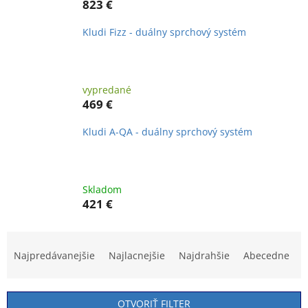
823 €
Kludi Fizz - duálny sprchový systém
vypredané
469 €
Kludi A-QA - duálny sprchový systém
Skladom
421 €
R
a
Najpredávanejšie
Najlacnejšie
Najdrahšie
Abecedne
d
e
n
OTVORIŤ FILTER