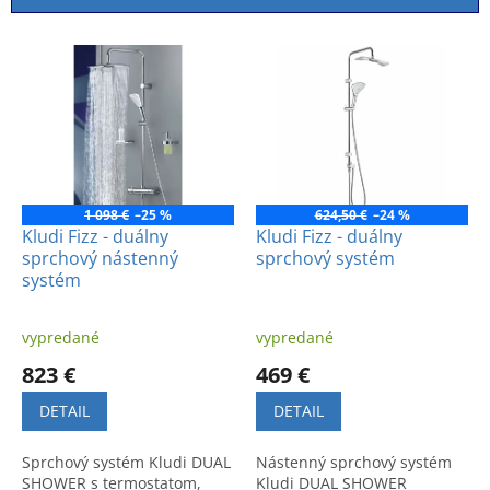
i
e
V
p
ý
r
p
o
i
d
s
u
p
k
r
t
o
1 098 €
–25 %
624,50 €
–24 %
o
d
Kludi Fizz - duálny
Kludi Fizz - duálny
v
sprchový nástenný
sprchový systém
u
systém
k
t
o
vypredané
vypredané
v
823 €
469 €
DETAIL
DETAIL
Sprchový systém Kludi DUAL
Nástenný sprchový systém
SHOWER s termostatom,
Kludi DUAL SHOWER