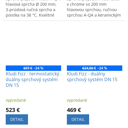
hlavová sprcha Ø 200 mm,
v chróme so 200 mm
3-prúdová ručná sprcha a
hlavovou sprchou, ručnou
poistka na 38 °C. Kvalitné
sprchou A-QA a keramickým
spracovanie a štýlový dizajn
prepínačom. Kvalitné
pre každodenné použitie.
spracovanie, bez batérie.
697 €
–24 %
624,50 €
–24 %
Kludi Fizz - termostatický
Kludi Fizz - duálny
duálny sprchový systém
sprchový systém DN 15
DN 15
vypredané
vypredané
523 €
469 €
DETAIL
DETAIL