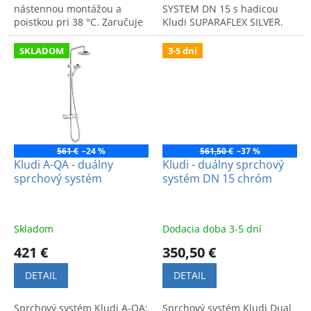
nástennou montážou a
SYSTEM DN 15 s hadicou
poistkou pri 38 °C. Zaručuje
Kludi SUPARAFLEX SILVER.
komfort, bezpečie a
moderný dizajn.
SKLADOM
3-5 dní
561 €
–24 %
561,50 €
–37 %
Kludi A-QA - duálny
Kludi - duálny sprchový
sprchový systém
systém DN 15 chróm
Skladom
Dodacia doba 3-5 dní
421 €
350,50 €
DETAIL
DETAIL
Sprchový systém Kludi A-QA:
Sprchový systém Kludi Dual