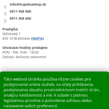
info@kupelnashop.sk
0911 958 000
0911 958 600
Predajňa:
Výhonská 1
835 10 Bratislava
(
MAPA
)
Otváracie hodiny predajne:
PON - PIA: 9:00 - 18:00
Sobota: dočasne zatvorené
Táto webová stránka používa rôzne cookies pre
poskytovanie online služieb, na účely prihlásenia,
Nákupný košík
poskytovania obsahu prostredníctvom tretích strán,
analýzu návštevnosti a iné. V súlade s platnou
0
KS /
0 €
legislatívou prosíme o potvrdenie súhlasu alebo
nastavenie vašich preferencií.