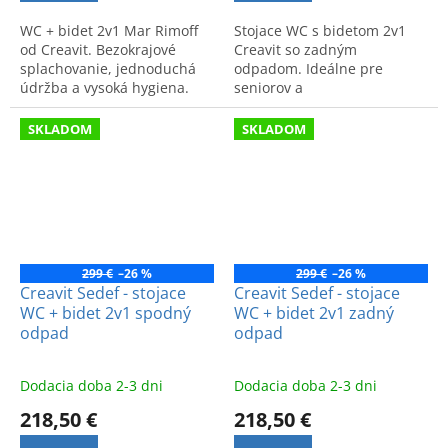
WC + bidet 2v1 Mar Rimoff
Stojace WC s bidetom 2v1
od Creavit. Bezokrajové
Creavit so zadným
splachovanie, jednoduchá
odpadom. Ideálne pre
údržba a vysoká hygiena.
seniorov a
Praktické riešenie MA3641
hendikepovaných.
pre vašu kúpeľňu.
Zabezpečuje komfort,
SKLADOM
SKLADOM
bezpečnosť a hygienu v
kúpeľni.
299 €
–26 %
299 €
–26 %
Creavit Sedef - stojace
Creavit Sedef - stojace
WC + bidet 2v1 spodný
WC + bidet 2v1 zadný
odpad
odpad
Dodacia doba 2-3 dni
Dodacia doba 2-3 dni
218,50 €
218,50 €