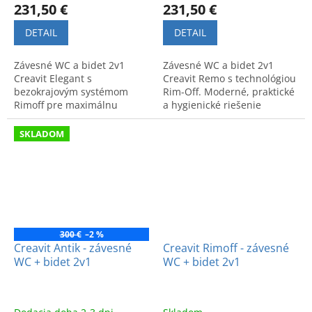
231,50 €
231,50 €
DETAIL
DETAIL
Závesné WC a bidet 2v1
Závesné WC a bidet 2v1
Creavit Elegant s
Creavit Remo s technológiou
bezokrajovým systémom
Rim-Off. Moderné, praktické
Rimoff pre maximálnu
a hygienické riešenie
hygienu a moderný dizajn.
šetriace miesto v kúpeľni.
Komfort a čistota v jednom.
Vyrobené pre komfort a štýl.
SKLADOM
Kód výrobku: EG321.
300 €
–2 %
Creavit Antik - závesné
Creavit Rimoff - závesné
WC + bidet 2v1
WC + bidet 2v1