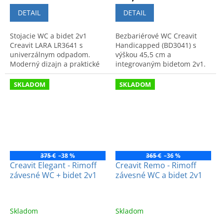
DETAIL
DETAIL
Stojacie WC a bidet 2v1
Bezbariérové WC Creavit
Creavit LARA LR3641 s
Handicapped (BD3041) s
univerzálnym odpadom.
výškou 45,5 cm a
Moderný dizajn a praktické
integrovaným bidetom 2v1.
riešenie, ktoré šetrí miesto v
Zaručuje maximálny
kúpeľni. Vyrobené pre
komfort, funkčnosť a
SKLADOM
SKLADOM
vysoký komfort.
špičkovú hygienu v kúpeľni.
375 €
–38 %
365 €
–36 %
Creavit Elegant - Rimoff
Creavit Remo - Rimoff
závesné WC + bidet 2v1
závesné WC a bidet 2v1
Skladom
Skladom