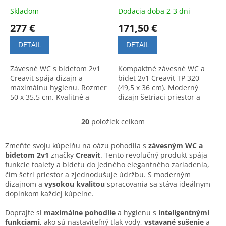
Skladom
Dodacia doba 2-3 dni
277 €
171,50 €
DETAIL
DETAIL
Závesné WC s bidetom 2v1
Kompaktné závesné WC a
Creavit spája dizajn a
bidet 2v1 Creavit TP 320
maximálnu hygienu. Rozmer
(49,5 x 36 cm). Moderný
50 x 35,5 cm. Kvalitné a
dizajn šetriaci priestor a
komfortné riešenie pre vašu
špičková kvalita pre vašu
kúpeľňu.
kúpeľňu.
20
položiek celkom
O
v
l
Zmeňte svoju kúpeľňu na oázu pohodlia s
závesným WC a
á
bidetom 2v1
značky
Creavit
. Tento revolučný produkt spája
d
funkcie toalety a bidetu do jedného elegantného zariadenia,
a
čím šetrí priestor a zjednodušuje údržbu. S moderným
c
dizajnom a
vysokou kvalitou
spracovania sa stáva ideálnym
i
doplnkom každej kúpeľne.
e
p
Doprajte si
maximálne pohodlie
a hygienu s
inteligentnými
r
funkciami
, ako sú nastaviteľný tlak vody,
vstavané sušenie
a