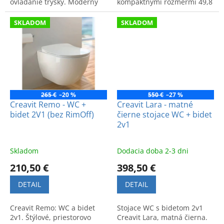
ovládanie trysky. Moderný
kompaktnými rozmermi 49,8
dizajn. Model LR3641-V.
x 35,5 cm. Moderný dizajn a
maximálny komfort.
SKLADOM
SKLADOM
265 €
–20 %
550 €
–27 %
Creavit Remo - WC +
Creavit Lara - matné
bidet 2V1 (bez RimOff)
čierne stojace WC + bidet
2v1
Skladom
Dodacia doba 2-3 dni
210,50 €
398,50 €
DETAIL
DETAIL
Creavit Remo: WC a bidet
Stojace WC s bidetom 2v1
2v1. Štýlové, priestorovo
Creavit Lara, matná čierna.