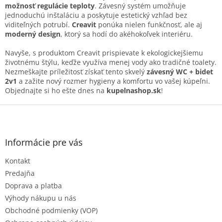
v
možnosť regulácie teploty
. Závesný systém umožňuje
k
jednoduchú inštaláciu a poskytuje estetický vzhľad bez
y
viditeľných potrubí.
Creavit
ponúka nielen funkčnosť, ale aj
v
moderný design
, ktorý sa hodí do akéhokoľvek interiéru.
ý
p
Navyše, s produktom Creavit prispievate k ekologickejšiemu
i
životnému štýlu, keďže využíva menej vody ako tradičné toalety.
s
Nezmeškajte príležitosť získať tento skvelý
závesný WC + bidet
u
2v1
a zažite nový rozmer hygieny a komfortu vo vašej kúpeľni.
Objednajte si ho ešte dnes na
kupelnashop.sk
!
Z
á
p
ä
Informácie pre vás
t
Kontakt
i
e
Predajňa
Doprava a platba
Výhody nákupu u nás
Obchodné podmienky (VOP)