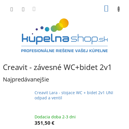
Prejsť
NÁKU
na
obsah
KOŠÍK
Creavit - závesné WC+bidet 2v1
Najpredávanejšie
Creavit Lara - stojace WC + bidet 2v1 UNI
odpad a ventil
Dodacia doba 2-3 dni
351,50 €