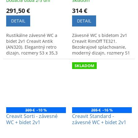
Dodacia doba 2-3 dni
Skladom
291,50 €
314 €
DETAIL
DETAIL
Rustikálne závesné WC a
Závesné WC s bidetom 2v1
bidet 2v1 Creavit Antik
Creavit RimOff TE321.
(AN320). Elegantný retro
Bezokrajové splachovanie,
dizajn, rozmery 53 x 35,3
moderný dizajn, rozmery 51
cm. Praktické a komfortné
x 35,5 cm. Maximálna
riešenie do kúpeľne.
hygiena a komfort pre vašu
SKLADOM
kúpeľňu.
309 €
–10 %
205 €
–16 %
Creavit Sorti - závesné
Creavit Standard -
WC + bidet 2v1
závesné WC + bidet 2v1