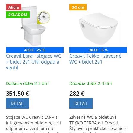
e
V
p
Akcia
3-5 dní
ý
r
SKLADOM
p
o
i
d
s
u
p
k
r
t
o
469 €
–25 %
303 €
–6 %
o
d
Creavit Lara - stojace WC
Creavit Tekko - závesné
v
+ bidet 2v1 UNI odpad a
WC + bidet 2v1
u
ventil
k
t
o
Dodacia doba 2-3 dni
Dodacia doba 2-3 dni
v
351,50 €
282 €
DETAIL
DETAIL
Stojace WC Creavit LARA s
Závesné WC a bidet 2v1
integrovaným bidetom, UNI
TEKKO TERRA od Creavit.
odpadom a ventilom na
Štýlové a praktické riešenie s