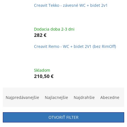
Creavit Tekko - závesné WC + bidet 2v1
Dodacia doba 2-3 dni
282 €
Creavit Remo - WC + bidet 2V1 (bez RimOff)
Skladom
210,50 €
R
a
Najpredávanejšie
Najlacnejšie
Najdrahšie
Abecedne
d
e
n
OTVORIŤ FILTER
i