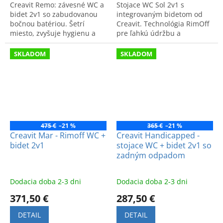
Creavit Remo: závesné WC a
Stojace WC Sol 2v1 s
bidet 2v1 so zabudovanou
integrovaným bidetom od
bočnou batériou. Šetrí
Creavit. Technológia RimOff
miesto, zvyšuje hygienu a
pre ľahkú údržbu a
komfort. Moderné a
univerzálny UNI odpad.
praktické riešenie do
Elegantné riešenie pre
SKLADOM
SKLADOM
kúpeľne.
modernú kúpeľňu.
475 €
–21 %
365 €
–21 %
Creavit Mar - Rimoff WC +
Creavit Handicapped -
bidet 2v1
stojace WC + bidet 2v1 so
zadným odpadom
Dodacia doba 2-3 dni
Dodacia doba 2-3 dni
371,50 €
287,50 €
DETAIL
DETAIL