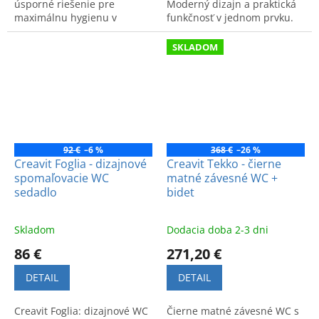
úsporné riešenie pre
Moderný dizajn a praktická
maximálnu hygienu v
funkčnosť v jednom prvku.
kúpeľni. Kód výrobku: FE320.
Kód produktu: LR3641.
SKLADOM
92 €
–6 %
368 €
–26 %
Creavit Foglia - dizajnové
Creavit Tekko - čierne
spomaľovacie WC
matné závesné WC +
sedadlo
bidet
Skladom
Dodacia doba 2-3 dni
86 €
271,20 €
DETAIL
DETAIL
Creavit Foglia: dizajnové WC
Čierne matné závesné WC s