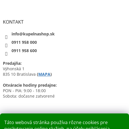
KONTAKT
info@kupelnashop.sk
0911 958 000
0911 958 600
Predajňa:
Výhonská 1
835 10 Bratislava
(
MAPA
)
Otváracie hodiny predajne:
PON - PIA: 9:00 - 18:00
Sobota: dočasne zatvorené
Táto webová stránka používa rôzne cookies pre
poskytovanie online služieb, na účely prihlásenia,