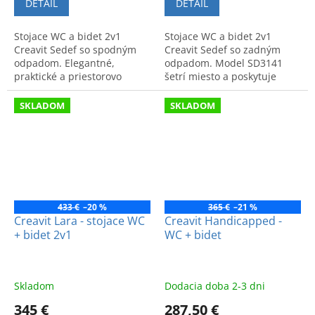
DETAIL
DETAIL
Stojace WC a bidet 2v1
Stojace WC a bidet 2v1
Creavit Sedef so spodným
Creavit Sedef so zadným
odpadom. Elegantné,
odpadom. Model SD3141
praktické a priestorovo
šetrí miesto a poskytuje
úsporné riešenie SD3041
komfort. Moderný dizajn a
pre modernú kúpeľňu.
vysoká kvalita pre vašu
SKLADOM
SKLADOM
Špičková kvalita.
kúpeľňu.
433 €
–20 %
365 €
–21 %
Creavit Lara - stojace WC
Creavit Handicapped -
+ bidet 2v1
WC + bidet
Skladom
Dodacia doba 2-3 dni
345 €
287,50 €