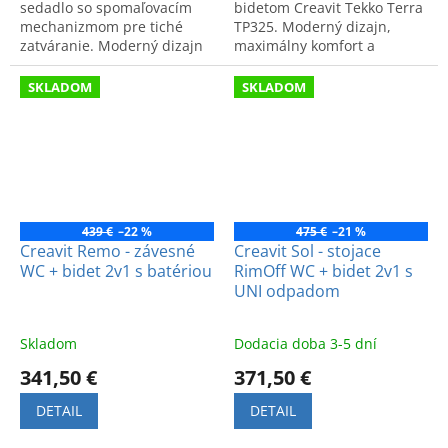
sedadlo so spomaľovacím
bidetom Creavit Tekko Terra
mechanizmom pre tiché
TP325. Moderný dizajn,
zatváranie. Moderný dizajn
maximálny komfort a
a komfort. Kód: FG3640.
špičková kvalita pre vašu
kúpeľňu.
SKLADOM
SKLADOM
439 €
–22 %
475 €
–21 %
Creavit Remo - závesné
Creavit Sol - stojace
WC + bidet 2v1 s batériou
RimOff WC + bidet 2v1 s
UNI odpadom
Skladom
Dodacia doba 3-5 dní
341,50 €
371,50 €
DETAIL
DETAIL