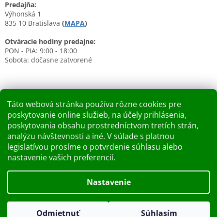
Predajňa:
Výhonská 1
835 10 Bratislava
(
MAPA
)
Otváracie hodiny predajne:
PON - PIA: 9:00 - 18:00
Sobota: dočasne zatvorené
Táto webová stránka používa rôzne cookies pre
poskytovanie online služieb, na účely prihlásenia,
Nákupný košík
poskytovania obsahu prostredníctvom tretích strán,
analýzu návštevnosti a iné. V súlade s platnou
0
KS /
0 €
legislatívou prosíme o potvrdenie súhlasu alebo
nastavenie vašich preferencií.
Vytvoril Shoptet
Nastavenie
Dobry deň Chceme Vás informovať, že predajňa bude zatvorená
Copyright 2026
Kupelnashop.sk
. Všetky práva vyhradené.
v piatok 7.8.2026. Ďakujeme za pochopenie S pozdravom
Odmietnuť
Súhlasím
Upraviť nastavenie cookies