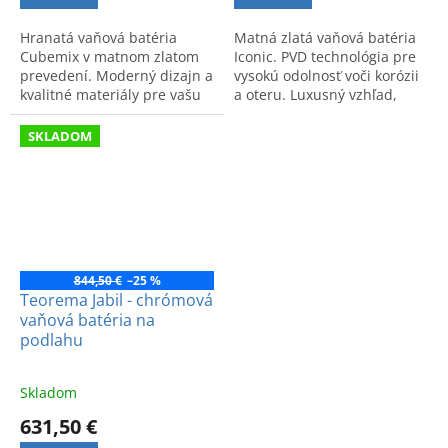
Hranatá vaňová batéria
Matná zlatá vaňová batéria
Cubemix v matnom zlatom
Iconic. PVD technológia pre
prevedení. Moderný dizajn a
vysokú odolnosť voči korózii
kvalitné materiály pre vašu
a oteru. Luxusný vzhľad,
kúpeľňu.
dlhá životnosť a ekologické
prevedenie.
SKLADOM
844,50 €
–25 %
Teorema Jabil - chrómová
vaňová batéria na
podlahu
Skladom
631,50 €