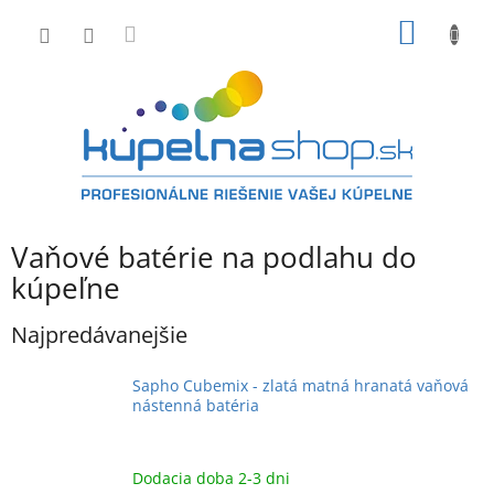
Prejsť
NÁKU
na
obsah
KOŠÍK
Vaňové batérie na podlahu do
kúpeľne
Najpredávanejšie
Sapho Cubemix - zlatá matná hranatá vaňová
nástenná batéria
Dodacia doba 2-3 dni