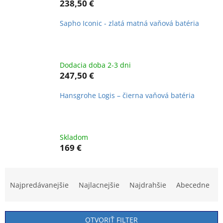
238,50 €
Sapho Iconic - zlatá matná vaňová batéria
Dodacia doba 2-3 dni
247,50 €
Hansgrohe Logis – čierna vaňová batéria
Skladom
169 €
R
a
Najpredávanejšie
Najlacnejšie
Najdrahšie
Abecedne
d
e
n
OTVORIŤ FILTER