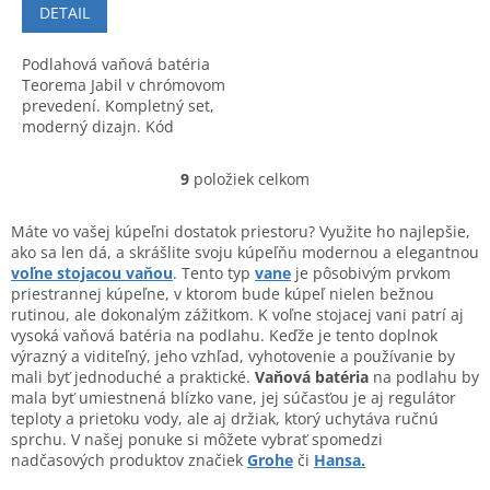
DETAIL
Podlahová vaňová batéria
Teorema Jabil v chrómovom
prevedení. Kompletný set,
moderný dizajn. Kód
produktu: 73155.
9
položiek celkom
O
v
l
Máte vo vašej kúpeľni dostatok priestoru? Využite ho najlepšie,
á
ako sa len dá, a skrášlite svoju kúpeľňu modernou a elegantnou
d
voľne stojacou vaňou
. Tento typ
vane
je pôsobivým prvkom
a
priestrannej kúpeľne, v ktorom bude kúpeľ nielen bežnou
c
rutinou, ale dokonalým zážitkom. K voľne stojacej vani patrí aj
i
vysoká vaňová batéria na podlahu. Keďže je tento doplnok
e
výrazný a viditeľný, jeho vzhľad, vyhotovenie a používanie by
p
mali byť jednoduché a praktické.
Vaňová batéria
na podlahu by
r
mala byť umiestnená blízko vane, jej súčasťou je aj regulátor
v
teploty a prietoku vody, ale aj držiak, ktorý uchytáva ručnú
k
sprchu. V našej ponuke si môžete vybrať spomedzi
y
nadčasových produktov značiek
Grohe
či
Hansa.
v