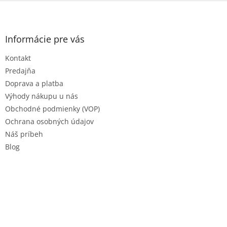
ý
Z
p
á
i
p
s
ä
Informácie pre vás
u
t
Kontakt
i
e
Predajňa
Doprava a platba
Výhody nákupu u nás
Obchodné podmienky (VOP)
Ochrana osobných údajov
Náš príbeh
Blog