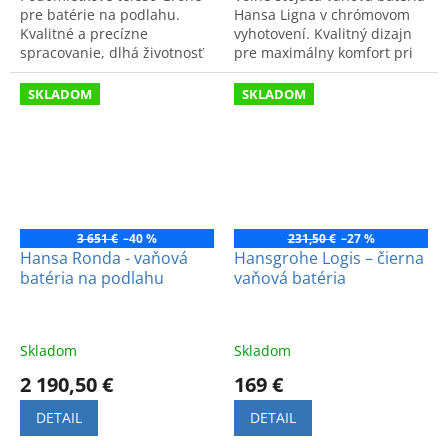
pre batérie na podlahu.
Hansa Ligna v chrómovom
Kvalitné a precízne
vyhotovení. Kvalitný dizajn
spracovanie, dlhá životnosť
pre maximálny komfort pri
a moderný dizajn. Kód:
kúpeli. Kód produktu:
45984001.
06462083.
SKLADOM
SKLADOM
3 651 €
–40 %
231,50 €
–27 %
Hansa Ronda - vaňová
Hansgrohe Logis – čierna
batéria na podlahu
vaňová batéria
Skladom
Skladom
2 190,50 €
169 €
DETAIL
DETAIL