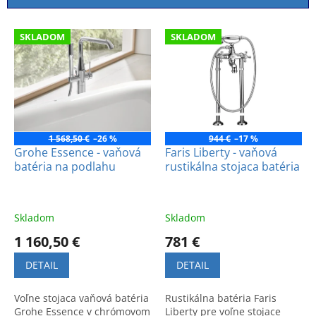
i
e
V
p
SKLADOM
SKLADOM
ý
r
p
o
i
d
s
u
p
k
r
t
o
1 568,50 €
–26 %
944 €
–17 %
o
d
Grohe Essence - vaňová
Faris Liberty - vaňová
v
batéria na podlahu
rustikálna stojaca batéria
u
k
t
o
Skladom
Skladom
v
1 160,50 €
781 €
DETAIL
DETAIL
Voľne stojaca vaňová batéria
Rustikálna batéria Faris
Grohe Essence v chrómovom
Liberty pre voľne stojace