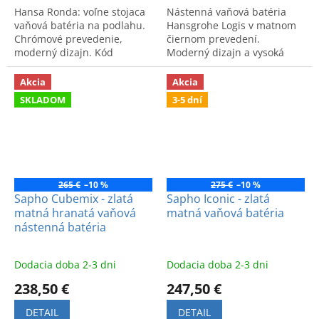
Hansa Ronda: voľne stojaca
Nástenná vaňová batéria
vaňová batéria na podlahu.
Hansgrohe Logis v matnom
Chrómové prevedenie,
čiernom prevedení.
moderný dizajn. Kód
Moderný dizajn a vysoká
produktu: 03422073.
kvalita. Kód výrobku:
71400670.
Akcia
Akcia
SKLADOM
3-5 dní
265 €
–10 %
275 €
–10 %
Sapho Cubemix - zlatá
Sapho Iconic - zlatá
matná hranatá vaňová
matná vaňová batéria
nástenná batéria
Dodacia doba 2-3 dni
Dodacia doba 2-3 dni
238,50 €
247,50 €
DETAIL
DETAIL