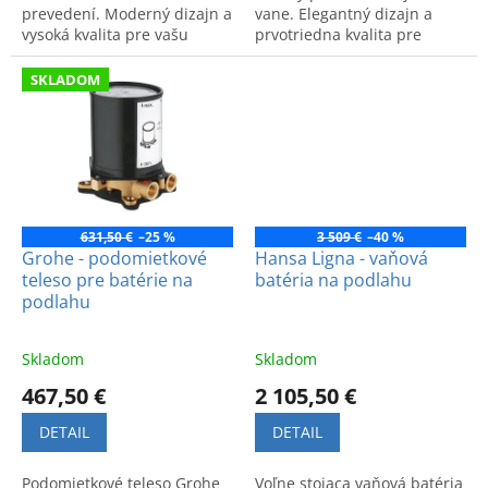
prevedení. Moderný dizajn a
vane. Elegantný dizajn a
vysoká kvalita pre vašu
prvotriedna kvalita pre
kúpeľňu. Kód výrobku:
štýlovú kúpeľňu.
23491001.
SKLADOM
631,50 €
–25 %
3 509 €
–40 %
Grohe - podomietkové
Hansa Ligna - vaňová
teleso pre batérie na
batéria na podlahu
podlahu
Skladom
Skladom
467,50 €
2 105,50 €
DETAIL
DETAIL
Podomietkové teleso Grohe
Voľne stojaca vaňová batéria