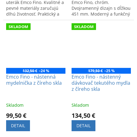
uterák Emco Fino. Kvalitné a
Emco Fino, chróm.
pevné materiály zaručujú
Dvojramenný dizajn s dĺžkou
dlhú životnosť. Praktický a
451 mm. Moderný a funkčný
štýlový doplnok pre dokonalý
doplnok do kúpeľne.
poriadok v kúpeľni.
SKLADOM
SKLADOM
132,50 €
–24 %
179,50 €
–25 %
Emco Fino - nástenná
Emco Fino - nástenný
mydelnička z číreho skla
dávkovač tekutého mydla
z číreho skla
Skladom
Skladom
99,50 €
134,50 €
DETAIL
DETAIL