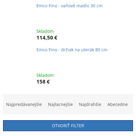
Emco Fino - vaňové madlo 30 cm
Skladom
114,50 €
Emco Fino - držiak na uterák 80 cm
Skladom
158 €
R
a
Najpredávanejšie
Najlacnejšie
Najdrahšie
Abecedne
d
e
n
OTVORIŤ FILTER
i