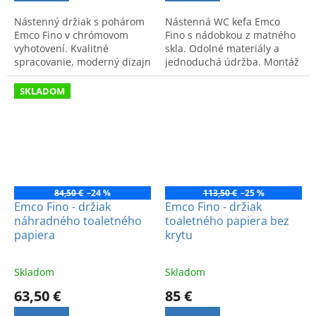
Nástenný držiak s pohárom
Nástenná WC kefa Emco
Emco Fino v chrómovom
Fino s nádobkou z matného
vyhotovení. Kvalitné
skla. Odolné materiály a
spracovanie, moderný dizajn
jednoduchá údržba. Montáž
a dlhá životnosť pre vašu
na stenu šetrí miesto na
kúpeľňu.
podlahe.
SKLADOM
84,50 €
–24 %
113,50 €
–25 %
Emco Fino - držiak
Emco Fino - držiak
náhradného toaletného
toaletného papiera bez
papiera
krytu
Skladom
Skladom
63,50 €
85 €