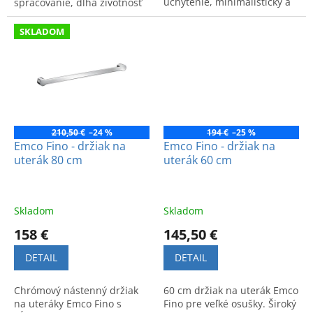
uchytenie, minimalistický a
spracovanie, dlhá životnosť
praktický dizajn vhodný do
a moderný vzhľad vhodný do
každej kúpeľne.
každej kúpeľne.
SKLADOM
210,50 €
–24 %
194 €
–25 %
Emco Fino - držiak na
Emco Fino - držiak na
uterák 80 cm
uterák 60 cm
Skladom
Skladom
158 €
145,50 €
DETAIL
DETAIL
Chrómový nástenný držiak
60 cm držiak na uterák Emco
na uteráky Emco Fino s
Fino pre veľké osušky. Široký