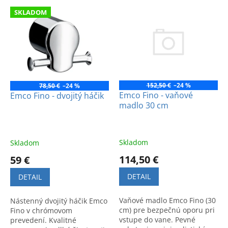
e
V
p
SKLADOM
ý
r
p
o
i
d
s
u
p
k
r
t
o
152,50 €
–24 %
78,50 €
–24 %
o
d
Emco Fino - vaňové
Emco Fino - dvojitý háčik
v
madlo 30 cm
u
k
t
o
Skladom
Skladom
v
114,50 €
59 €
DETAIL
DETAIL
Vaňové madlo Emco Fino (30
Nástenný dvojitý háčik Emco
cm) pre bezpečnú oporu pri
Fino v chrómovom
vstupe do vane. Pevné
prevedení. Kvalitné