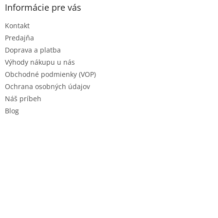
v
ä
Informácie pre vás
ý
t
p
Kontakt
i
i
e
s
Predajňa
u
Doprava a platba
Výhody nákupu u nás
Obchodné podmienky (VOP)
Ochrana osobných údajov
Náš príbeh
Blog