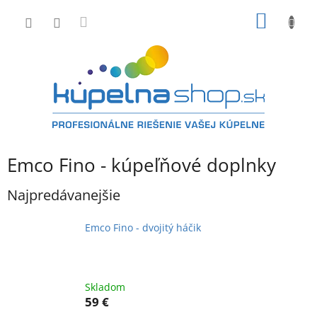
Prejsť
NÁKU
na
obsah
KOŠÍK
Emco Fino - kúpeľňové doplnky
Najpredávanejšie
Emco Fino - dvojitý háčik
Skladom
59 €