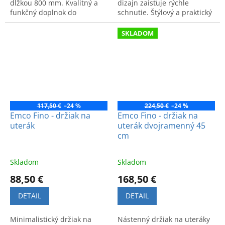
dĺžkou 800 mm. Kvalitný a
dizajn zaisťuje rýchle
funkčný doplnok do
schnutie. Štýlový a praktický
modernej kúpeľne.
doplnok pre komfort a
čistotu v kúpeľni.
SKLADOM
117,50 €
–24 %
224,50 €
–24 %
Emco Fino - držiak na
Emco Fino - držiak na
uterák
uterák dvojramenný 45
cm
Skladom
Skladom
88,50 €
168,50 €
DETAIL
DETAIL
Minimalistický držiak na
Nástenný držiak na uteráky