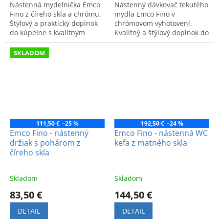
Nástenná mydelnička Emco
Nástenný dávkovač tekutého
Fino z číreho skla a chrómu.
mydla Emco Fino v
Štýlový a praktický doplnok
chrómovom vyhotovení.
do kúpeľne s kvalitným
Kvalitný a štýlový doplnok do
spracovaním.
kúpeľne s moderným
dizajnom.
SKLADOM
111,50 €
–25 %
192,50 €
–24 %
Emco Fino - nástenný
Emco Fino - nástenná WC
držiak s pohárom z
kefa z matného skla
číreho skla
Skladom
Skladom
83,50 €
144,50 €
DETAIL
DETAIL