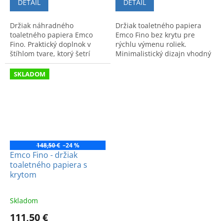
DETAIL
DETAIL
Držiak náhradného
Držiak toaletného papiera
toaletného papiera Emco
Emco Fino bez krytu pre
Fino. Praktický doplnok v
rýchlu výmenu roliek.
štíhlom tvare, ktorý šetrí
Minimalistický dizajn vhodný
miesto a udržiava toaletu
do každej modernej toalety.
zorganizovanú.
Skvelý pomocník pre každý
SKLADOM
deň.
148,50 €
–24 %
Emco Fino - držiak
toaletného papiera s
krytom
Skladom
111,50 €