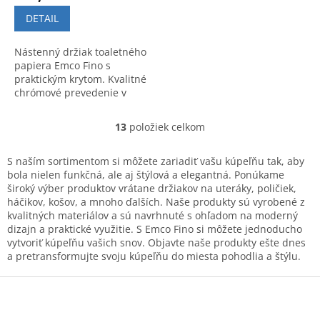
DETAIL
Nástenný držiak toaletného
papiera Emco Fino s
praktickým krytom. Kvalitné
chrómové prevedenie v
modernom dizajne.
13
položiek celkom
O
v
l
S naším sortimentom si môžete zariadiť vašu kúpeľňu tak, aby
á
bola nielen funkčná, ale aj štýlová a elegantná. Ponúkame
d
široký výber produktov vrátane držiakov na uteráky, poličiek,
a
háčikov, košov, a mnoho ďalších. Naše produkty sú vyrobené z
c
kvalitných materiálov a sú navrhnuté s ohľadom na moderný
i
dizajn a praktické využitie. S Emco Fino si môžete jednoducho
e
vytvoriť kúpeľňu vašich snov. Objavte naše produkty ešte dnes
p
a pretransformujte svoju kúpeľňu do miesta pohodlia a štýlu.
r
v
Z
k
á
y
p