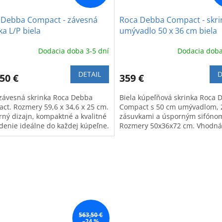
 Debba Compact - závesná
Roca Debba Compact - skri
ka L/P biela
umývadlo 50 x 36 cm biela
Dodacia doba 3-5 dní
Dodacia doba
DETAIL
D
50 €
359 €
 závesná skrinka Roca Debba
Biela kúpeľňová skrinka Roca 
ct. Rozmery 59,6 x 34,6 x 25 cm.
Compact s 50 cm umývadlom, 
ný dizajn, kompaktné a kvalitné
zásuvkami a úsporným sifóno
denie ideálne do každej kúpeľne.
Rozmery 50x36x72 cm. Vhodná
malých priestorov.
563,50 €
–24 %