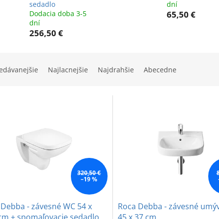
sedadlo
dní
Dodacia doba 3-5
65,50 €
dní
256,50 €
edávanejšie
Najlacnejšie
Najdrahšie
Abecedne
320,50 €
–19 %
 Debba - závesné WC 54 x
Roca Debba - závesné umý
 cm + spomaľovacie sedadlo
45 x 37 cm