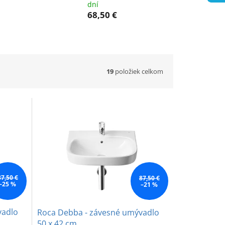
dní
68,50 €
19
položiek celkom
87,50 €
87,50 €
–25 %
–21 %
vadlo
Roca Debba - závesné umývadlo
50 x 42 cm