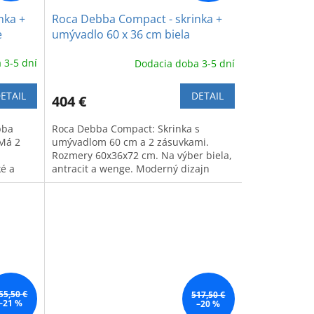
nka +
Roca Debba Compact - skrinka +
e
umývadlo 60 x 36 cm biela
 3-5 dní
Dodacia doba 3-5 dní
ETAIL
DETAIL
404 €
bba
Roca Debba Compact: Skrinka s
Má 2
umývadlom 60 cm a 2 zásuvkami.
Rozmery 60x36x72 cm. Na výber biela,
é a
antracit a wenge. Moderný dizajn
šetriaci priestor v kúpeľni.
55,50 €
517,50 €
–21 %
–20 %