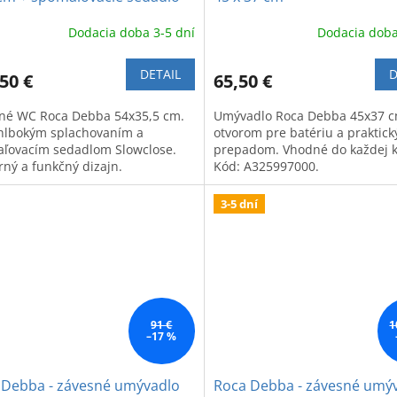
Dodacia doba 3-5 dní
Dodacia doba
DETAIL
D
50 €
65,50 €
né WC Roca Debba 54x35,5 cm.
Umývadlo Roca Debba 45x37 c
 hlbokým splachovaním a
otvorom pre batériu a praktic
ľovacím sedadlom Slowclose.
prepadom. Vhodné do každej 
ný a funkčný dizajn.
Kód: A325997000.
3-5 dní
91 €
1
–17 %
 Debba - závesné umývadlo
Roca Debba - závesné umý