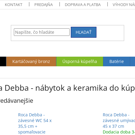
KONTAKT
PREDAJŇA
DOPRAVA A PLATBA
VÝHODY NÁ
HĽADAŤ
Kartáčovaný bronz
Úsporná kúpeľňa
Batérie
a Debba - nábytok a keramika do kú
edávanejšie
Roca Debba -
Roca Debba -
závesné WC 54 x
závesné umýva
35,5 cm +
45 x 37 cm
spomaľovacie
Dodacia doba 3