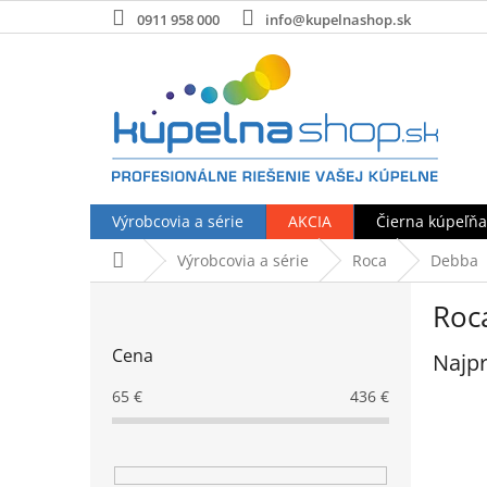
Prejsť
0911 958 000
info@kupelnashop.sk
na
obsah
Výrobcovia a série
AKCIA
Čierna kúpeľňa
Domov
Výrobcovia a série
Roca
Debba
B
Roc
o
č
Cena
Najpr
n
ý
65
€
436
€
p
a
n
e