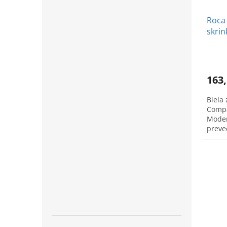
Roca
skrin
163,
Biela
Compa
Moder
preve