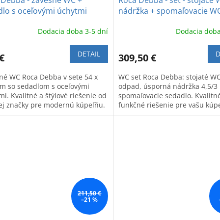
 Debba - závesné WC +
Roca Debba - set - stojace 
dlo s oceľovými úchytmi
nádržka + spomaľovacie W
sedadlo
Dodacia doba 3-5 dní
Dodacia doba
DETAIL
D
€
309,50 €
né WC Roca Debba v sete 54 x
WC set Roca Debba: stojaté W
cm so sedadlom s oceľovými
odpad, úsporná nádržka 4,5/3 
i. Kvalitné a štýlové riešenie od
spomaľovacie sedadlo. Kvalitn
j značky pre modernú kúpeľňu.
funkčné riešenie pre vašu kúp
jednom balení.
211,50 €
–21 %