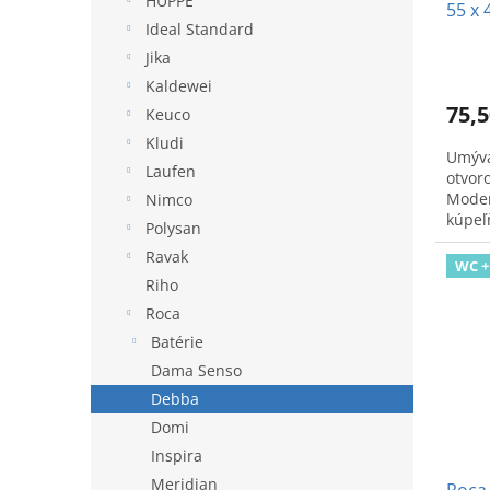
HÜPPE
55 x 
Ideal Standard
Jika
Kaldewei
75,5
Keuco
Kludi
Umýva
Laufen
otvor
Moder
Nimco
kúpeľ
Polysan
Ravak
WC +
Riho
Roca
Batérie
Dama Senso
Debba
Domi
Inspira
Meridian