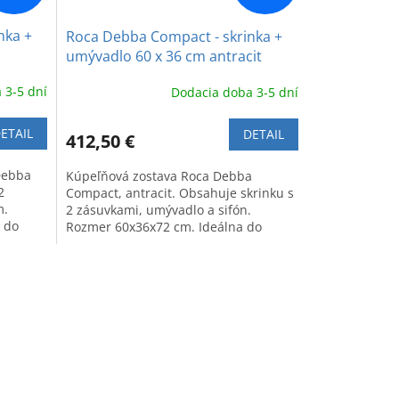
nka +
Roca Debba Compact - skrinka +
umývadlo 60 x 36 cm antracit
 3-5 dní
Dodacia doba 3-5 dní
ETAIL
DETAIL
412,50 €
Debba
Kúpeľňová zostava Roca Debba
2
Compact, antracit. Obsahuje skrinku s
m.
2 zásuvkami, umývadlo a sifón.
 do
Rozmer 60x36x72 cm. Ideálna do
menších priestorov.