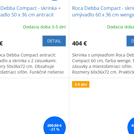
 Debba Compact - skrinka +
Roca Debba Compact - skri
dlo 50 x 36 cm antracit
umývadlo 60 x 36 cm weng
Dodacia doba 3-5 dní
Dodacia doba
DETAIL
D
€
404 €
oca Debba Compact antracit:
Skrinka s umývadlom Roca De
dlo a skrinka s 2 zásuvkami.
Compact 60 cm, farba wenge. 
ry 50x36x72 cm. Obsahuje
zásuvky a miestošetriaci sifón.
šetriaci sifón. Funkčné riešenie
Rozmery 60x36x72 cm. Praktick
ašu kúpeľňu.
funkčné riešenie do kúpeľne.
3-5 dní
209,50 €
4
–21 %