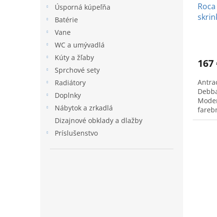
Roca
Úsporná kúpeľňa
skrin
Batérie
Vane
WC a umývadlá
Kúty a žľaby
167 
Sprchové sety
Antra
Radiátory
Debba
Doplnky
Moder
Nábytok a zrkadlá
farebn
wenge
Dizajnové obklady a dlažby
Príslušenstvo