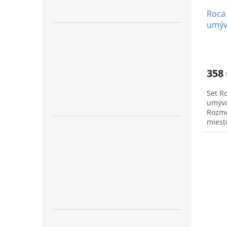
Roca
umýva
358 
Set R
umýva
Rozme
miesto
pre v