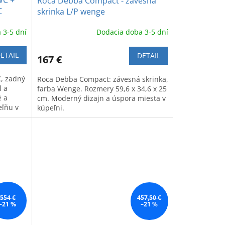
WC +
Roca Debba Compact - závesná
C
skrinka L/P wenge
 3-5 dní
Dodacia doba 3-5 dní
ETAIL
DETAIL
167 €
C, zadný
Roca Debba Compact: závesná skrinka,
l a
farba Wenge. Rozmery 59,6 x 34,6 x 25
é a
cm. Moderný dizajn a úspora miesta v
eľňu v
kúpeľni.
554 €
457,50 €
–21 %
–21 %