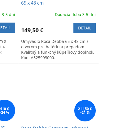
65 x 48 cm
 3-5 dní
Dodacia doba 3-5 dní
ETAIL
DETAIL
149,50 €
m s
Umývadlo Roca Debba 65 x 48 cm s
iu.
otvorom pre batériu a prepadom.
 a
Kvalitný a funkčný kúpeľňový doplnok.
Kód: A325993000.
410 €
211,50 €
–24 %
–21 %