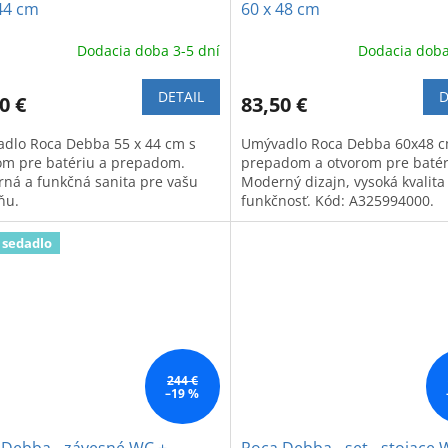
44 cm
60 x 48 cm
Dodacia doba 3-5 dní
Dodacia doba
DETAIL
D
0 €
83,50 €
dlo Roca Debba 55 x 44 cm s
Umývadlo Roca Debba 60x48 c
om pre batériu a prepadom.
prepadom a otvorom pre batér
ná a funkčná sanita pre vašu
Moderný dizajn, vysoká kvalita
ňu.
funkčnosť. Kód: A325994000.
 sedadlo
244 €
–19 %