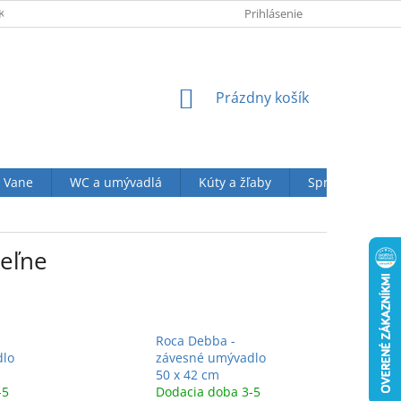
KUPU U NÁS
OBCHODNÉ PODMIENKY (VOP)
Prihlásenie
OCHRANA OSOBN
NÁKUPNÝ
Prázdny košík
KOŠÍK
Vane
WC a umývadlá
Kúty a žľaby
Sprchové sety
peľne
Roca Debba -
dlo
závesné umývadlo
50 x 42 cm
-5
Dodacia doba 3-5