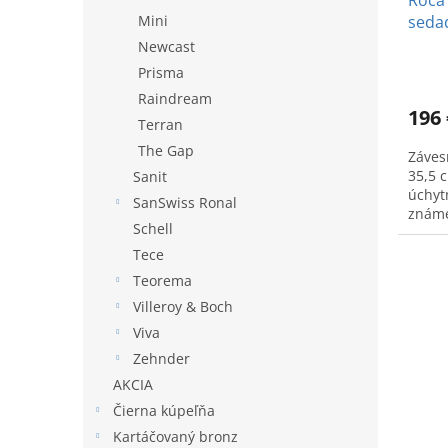
Roca
Mini
seda
Newcast
Prisma
Raindream
196 
Terran
The Gap
Záves
35,5 
Sanit
úchytm
SanSwiss Ronal
známe
Schell
Tece
Teorema
Villeroy & Boch
Viva
Zehnder
AKCIA
Čierna kúpeľňa
Kartáčovaný bronz