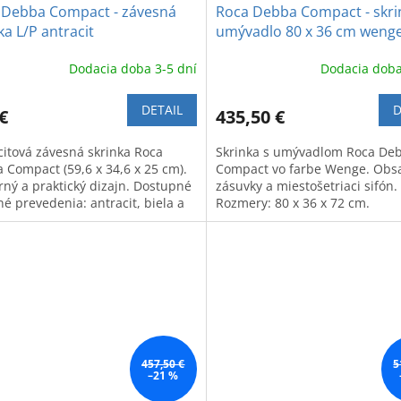
 Debba Compact - závesná
Roca Debba Compact - skri
ka L/P antracit
umývadlo 80 x 36 cm weng
Dodacia doba 3-5 dní
Dodacia doba
DETAIL
D
€
435,50 €
citová závesná skrinka Roca
Skrinka s umývadlom Roca De
 Compact (59,6 x 34,6 x 25 cm).
Compact vo farbe Wenge. Obs
ný a praktický dizajn. Dostupné
zásuvky a miestošetriaci sifón.
é prevedenia: antracit, biela a
Rozmery: 80 x 36 x 72 cm.
.
457,50 €
5
–21 %