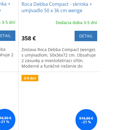
nka +
Roca Debba Compact - skrinka +
e
umývadlo 50 x 36 cm wenge
 3-5 dní
Dodacia doba 3-5 dní
ETAIL
DETAIL
358 €
bba
Zostava Roca Debba Compact (wenge)
ahuje 2
s umývadlom, 50x36x72 cm. Obsahuje
2 zásuvky a miestošetriaci sifón.
Moderné a funkčné riešenie do
kúpeľne.
3-5 dní
16,50 €
516,50 €
–21 %
–21 %