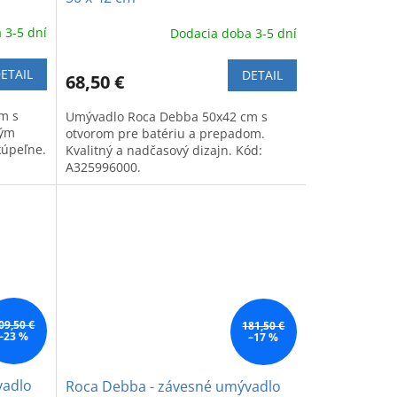
 3-5 dní
Dodacia doba 3-5 dní
ETAIL
DETAIL
68,50 €
m s
Umývadlo Roca Debba 50x42 cm s
kým
otvorom pre batériu a prepadom.
kúpeľne.
Kvalitný a nadčasový dizajn. Kód:
A325996000.
09,50 €
181,50 €
–23 %
–17 %
vadlo
Roca Debba - závesné umývadlo