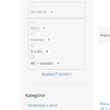
l
Na sklade
0
Akcia
0
R
a
Najpr
d
Novinka
0
e
V
n
3-5 dní
3
ý
i
p
e
WC + sedadlo
1
i
p
s
r
ROZBALIŤ FILTER
p
o
r
d
o
u
Preskočiť
d
k
Kategórie
kategórie
u
t
Roca
k
o
Výrobcovia a série
35,5
t
v