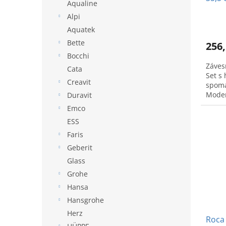
Aqualine
o
Alpi
v
Aquatek
Bette
256,
Bocchi
Záves
Cata
Set s
Creavit
spoma
Moder
Duravit
Emco
ESS
Faris
Geberit
Glass
Grohe
Hansa
Hansgrohe
Herz
Roca