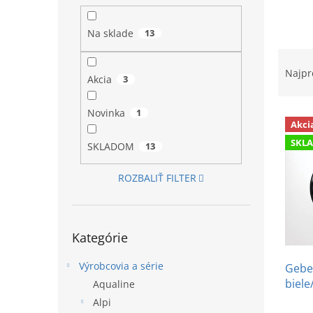
l
Na sklade
13
R
a
Najpr
Akcia
3
d
e
Novinka
1
V
n
Akci
ý
i
SKL
p
e
SKLADOM
13
i
p
s
r
ROZBALIŤ FILTER
p
o
r
d
o
u
Preskočiť
Kategórie
d
k
kategórie
u
t
Výrobcovia a série
Geber
k
o
biele
t
v
Aqualine
o
Alpi