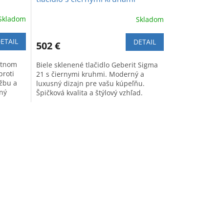
Skladom
Skladom
ETAIL
DETAIL
502 €
atnom
Biele sklenené tlačidlo Geberit Sigma
proti
21 s čiernymi kruhmi. Moderný a
žbu a
luxusný dizajn pre vašu kúpeľňu.
ný
Špičková kvalita a štýlový vzhľad.