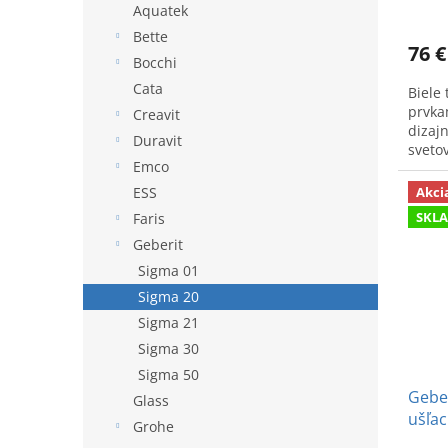
v
Aquatek
Bette
76 €
Bocchi
Cata
Biele 
prvka
Creavit
dizajn
Duravit
sveto
Emco
115.88
Akci
ESS
SKL
Faris
Geberit
Sigma 01
Sigma 20
Sigma 21
Sigma 30
Sigma 50
Geber
Glass
ušľac
Grohe