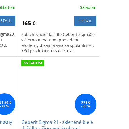
Skladom
Skladom
ETAIL
DETAIL
165 €
Sigma20,
Splachovacie tlačidlo Geberit Sigma20
a
v čiernom matnom prevedení.
etu.
Moderný dizajn a vysoká spoľahlivosť.
Kód produktu: 115.882.16.1.
SKLADOM
21,50 €
774 €
–32 %
–35 %
 matný
Geberit Sigma 21 - sklenené biele
tlačídlo s čiernymi kruhami