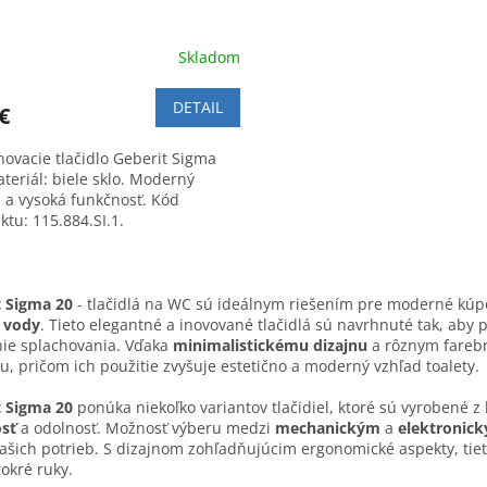
Skladom
DETAIL
€
hovacie tlačidlo Geberit Sigma
teriál: biele sklo. Moderný
n a vysoká funkčnosť. Kód
ktu: 115.884.SI.1.
O
v
t Sigma 20
- tlačidlá na WC sú ideálnym riešením pre moderné kúpe
l
 vody
. Tieto elegantné a inovované tlačidlá sú navrhnuté tak, ab
á
nie splachovania. Vďaka
minimalistickému dizajnu
a rôznym farebn
d
ru, pričom ich použitie zvyšuje estetično a moderný vzhľad toalety.
a
c
t Sigma 20
ponúka niekoľko variantov tlačidiel, ktoré sú vyrobené z 
i
osť
a odolnosť. Možnosť výberu medzi
mechanickým
a
elektronic
e
ašich potrieb. S dizajnom zohľadňujúcim ergonomické aspekty, tieto
p
okré ruky.
r