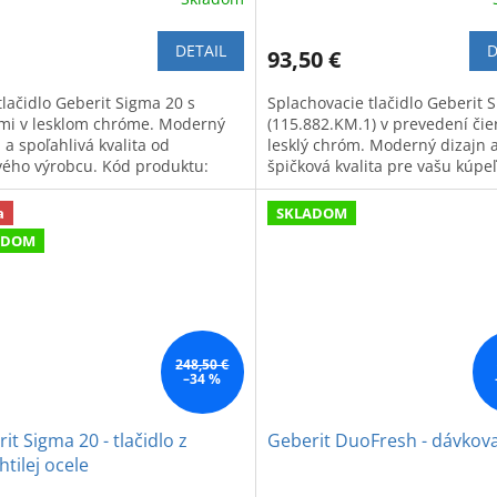
DETAIL
D
93,50 €
tlačidlo Geberit Sigma 20 s
Splachovacie tlačidlo Geberit 
mi v lesklom chróme. Moderný
(115.882.KM.1) v prevedení čie
 a spoľahlivá kvalita od
lesklý chróm. Moderný dizajn 
vého výrobcu. Kód produktu:
špičková kvalita pre vašu kúpe
2.KJ.1.
a
SKLADOM
ADOM
248,50 €
–34 %
it Sigma 20 - tlačidlo z
Geberit DuoFresh - dávkov
htilej ocele