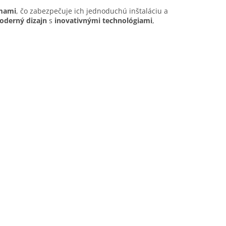
émami
, čo zabezpečuje ich jednoduchú inštaláciu a
oderný dizajn
s
inovativnými technológiami
,