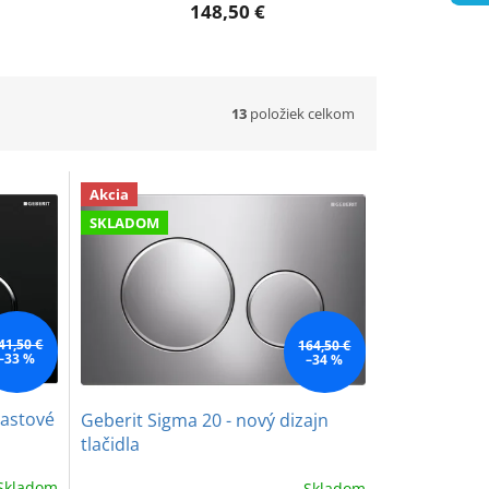
148,50 €
13
položiek celkom
Akcia
SKLADOM
41,50 €
164,50 €
–33 %
–34 %
lastové
Geberit Sigma 20 - nový dizajn
tlačidla
Skladom
Skladom