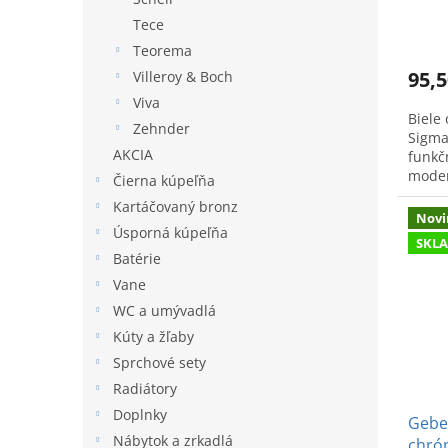
Tece
Teorema
95,5
Villeroy & Boch
Viva
Biele 
Zehnder
Sigma
AKCIA
funkčn
moder
Čierna kúpeľňa
115.8
Kartáčovaný bronz
Novi
Úsporná kúpeľňa
SKL
Batérie
Vane
WC a umývadlá
Kúty a žľaby
Sprchové sety
Radiátory
Doplnky
Geber
Nábytok a zrkadlá
chróm