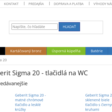
KONTAKT
PREDAJŇA
DOPRAVA A PLATBA
VÝHODY NÁ
HĽADAŤ
Kartáčovaný bronz
Úsporná kúpeľňa
Batérie
a 20
rit Sigma 20 - tlačidlá na WC
edávanejšie
Geberit Sigma 20 -
Geberit Sigma 2
matné chrómové
sklenené biele
tlačidlo a lesklé
tlačídlo s čiern
krúžky
kruhami