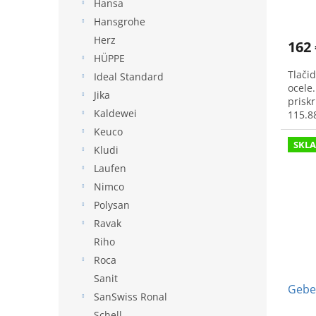
Hansa
Hansgrohe
Herz
162 
HÜPPE
Tlačid
Ideal Standard
ocele
Jika
prisk
Kaldewei
115.8
Keuco
SKL
Kludi
Laufen
Nimco
Polysan
Ravak
Riho
Roca
Sanit
Geber
SanSwiss Ronal
Schell