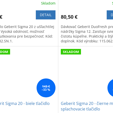
Skladom
DETAIL
D
€
80,50 €
lo Geberit Sigma 20 z ušľachtilej
Dávkovač Geberit DuoFresh pr
. Vysoká odolnosť, možnosť
nádržky Sigma 12. Zaisťuje svi
rutkovania pre bezpečnosť. Kód:
čistotu kúpeľne. Praktický a štý
82.SN.1.
doplnok. Kód výrobku: 115.062.
ADOM
SKLADOM
143 €
–33 %
it Sigma 20 - biele tlačidlo
Geberit Sigma 20 - čierne 
splachovacie tlačidlo