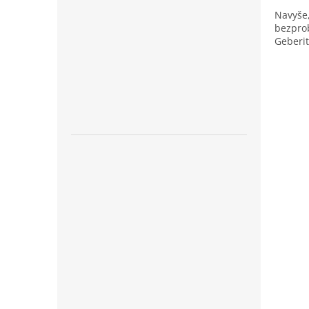
Navyše
bezprob
Geberit