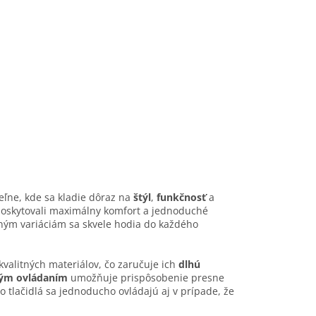
ľne, kde sa kladie dôraz na
štýl
,
funkčnosť
a
y poskytovali maximálny komfort a jednoduché
ým variáciám sa skvele hodia do každého
kvalitných materiálov, čo zaručuje ich
dlhú
kým ovládaním
umožňuje prispôsobenie presne
 tlačidlá sa jednoducho ovládajú aj v prípade, že