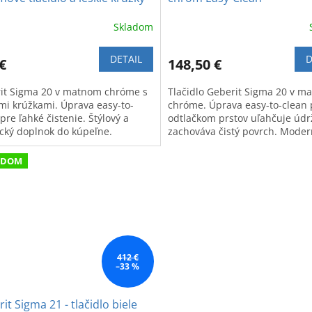
Skladom
DETAIL
D
€
148,50 €
it Sigma 20 v matnom chróme s
Tlačidlo Geberit Sigma 20 v m
ými krúžkami. Úprava easy-to-
chróme. Úprava easy-to-clean 
pre ľahké čistenie. Štýlový a
odtlačkom prstov uľahčuje údr
ický doplnok do kúpeľne.
zachováva čistý povrch. Moder
dizajn a vysoká hygiena.
ADOM
412 €
–33 %
it Sigma 21 - tlačidlo biele