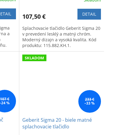
ETAIL
DETAIL
107,50 €
Sigma
Splachovacie tlačidlo Geberit Sigma 20
rna a
v prevedení lesklý a matný chróm.
a
Moderný dizajn a vysoká kvalita. Kód
ľňu.
produktu: 115.882.KH.1.
SKLADOM
107 €
233 €
–24 %
–33 %
ač
Geberit Sigma 20 - biele matné
splachovacie tlačidlo