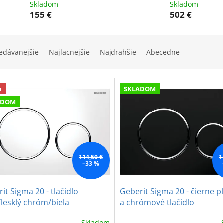
Skladom
Skladom
155 €
502 €
edávanejšie
Najlacnejšie
Najdrahšie
Abecedne
a
SKLADOM
ADOM
114,50 €
1
–33 %
it Sigma 20 - tlačidlo
Geberit Sigma 20 - čierne p
/lesklý chróm/biela
a chrómové tlačidlo
Skladom