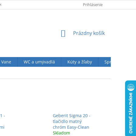
KUPU U NÁS
OBCHODNÉ PODMIENKY (VOP)
Prihlásenie
OCHRANA OSOBN
NÁKUPNÝ
Prázdny košík
KOŠÍK
Vane
WC a umývadlá
Kúty a žľaby
Sprchové sety
1 -
Geberit Sigma 20 -
tlačidlo matný
ymi
chróm Easy-Clean
Skladom