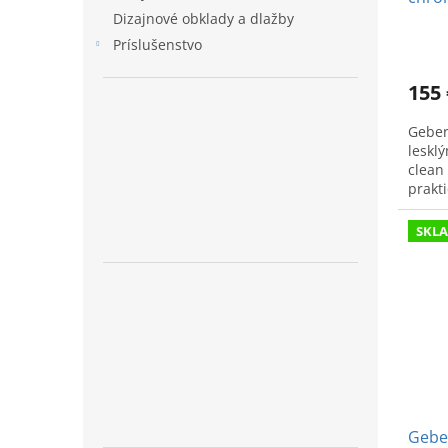
Dizajnové obklady a dlažby
Príslušenstvo
155 
Geber
leskl
clean 
prakt
SKL
Geber