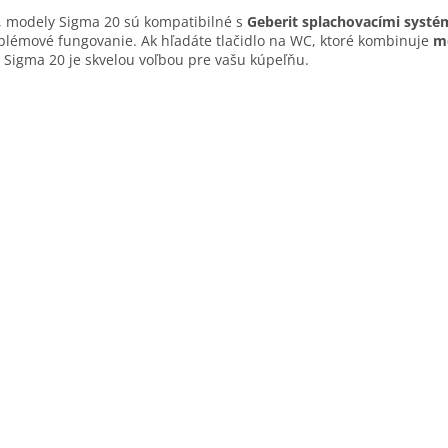
v
, modely Sigma 20 sú kompatibilné s
Geberit splachovacími syst
k
lémové fungovanie. Ak hľadáte tlačidlo na WC, ktoré kombinuje
m
y
 Sigma 20 je skvelou voľbou pre vašu kúpeľňu.
v
ý
p
i
s
u