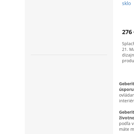
sklo
276 
Splac
21. Ma
dizaj
produ
Geberi
úsporu
ovláda
interié
Geberi
životn
podľa v
máte m