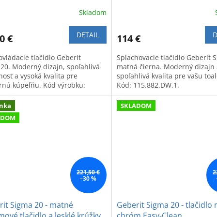
Skladom
DETAIL
D
0 €
114 €
ovládacie tlačidlo Geberit
Splachovacie tlačidlo Geberit 
20. Moderný dizajn, spoľahlivá
matná čierna. Moderný dizajn 
osť a vysoká kvalita pre
spoľahlivá kvalita pre vašu toal
nú kúpeľňu. Kód výrobku:
Kód: 115.882.DW.1.
82.11.1.
nka
SKLADOM
ADOM
221,50 €
2
–30 %
it Sigma 20 - matné
Geberit Sigma 20 - tlačidlo
ové tlačidlo a lesklé krúžky
chróm Easy-Clean