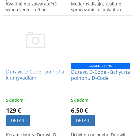
Kvalitné neuzatvárateľné
Moderný dizajn, kvalitné
vyhotovenie s dlhou
spracovanie a spoľahlivá
životnosťou. Odolný a
funkčnosť pre každé
funkčný doplnok k
umývadlo.
umývadlu.
8,50 €
–23 %
Duravit D-Code - polnoha
Duravit D-Code - úchyt na
k umývadlám
polnohu D-Code
Skladom
Skladom
129 €
6,50 €
DETAIL
DETAIL
Keramický kryt Duravit D-
Úchyt na polonohu Duravit