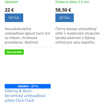
Skladom
Dodacia doba 3-5 dní
22 €
58,50 €
DETAIL
DETAIL
Neuzatvárateľná
Čierny kovový umývadlový
umývadlová výpusť Sanit 5/4
sifón s moderným dizajnom.
so sitkom, chrómové
Vysoká odolnosť a štýlový
prevedenie. Možnosť
vzhľad pre vašu kúpeľňu.
skrátenia pre lepšiu
prispôsobivosť. Praktické a
SKLADOM
kvalitné riešenie do kúpeľne.
120,50 €
–27 %
Villeroy & Boch -
keramická umývadlová
pileta Click-Clack