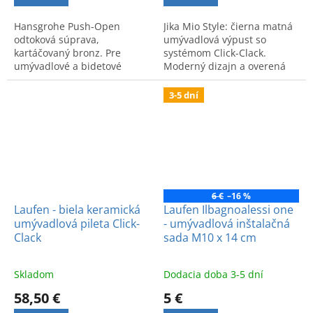
Hansgrohe Push-Open
Jika Mio Style: čierna matná
odtoková súprava,
umývadlová výpust so
kartáčovaný bronz. Pre
systémom Click-Clack.
umývadlové a bidetové
Moderný dizajn a overená
batérie. Kvalitné
kvalita. Kód výrobku:
spracovanie a jednoduché
H3702F97161031.
3-5 dní
ovládanie stlačením.
6 €
–16 %
Laufen - biela keramická
Laufen Ilbagnoalessi one
umývadlová pileta Click-
- umývadlová inštalačná
Clack
sada M10 x 14 cm
Skladom
Dodacia doba 3-5 dní
58,50 €
5 €