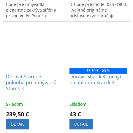
Code pre umývadlá
D-Code pre model 08571800.
elegantne zakrýva sifón a
Kvalitné originálne
prívod vody. Ponúka
príslušenstvo zaručuje
nadčasový dizajn, vysokú
stabilitu a dlhú životnosť.
odolnosť a jednoduchú
údržbu v kúpeľni.
56,50 €
–23 %
Duravit Starck 3 -
Duravit Starck 3 - úchyt
polnoha pre umývadlá
na polnohu Starck 3
Starck 3
Skladom
Skladom
239,50 €
43 €
DETAIL
DETAIL