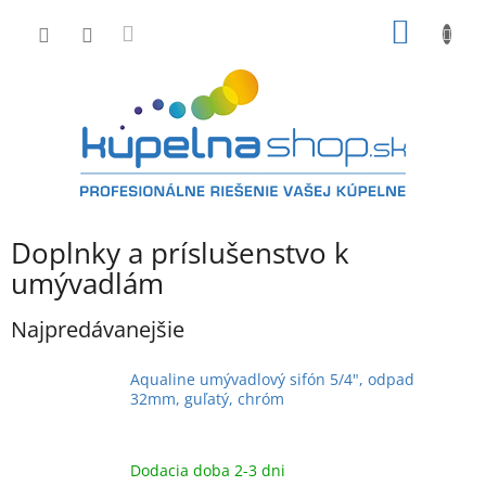
Prejsť
NÁKU
na
obsah
KOŠÍK
Doplnky a príslušenstvo k
umývadlám
Najpredávanejšie
Aqualine umývadlový sifón 5/4", odpad
32mm, guľatý, chróm
Dodacia doba 2-3 dni