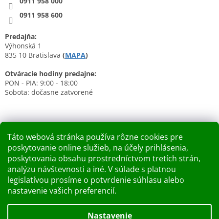
0911 958 000
0911 958 600
Predajňa:
Výhonská 1
835 10 Bratislava
(
MAPA
)
Otváracie hodiny predajne:
PON - PIA: 9:00 - 18:00
Sobota: dočasne zatvorené
Táto webová stránka používa rôzne cookies pre
poskytovanie online služieb, na účely prihlásenia,
Nákupný košík
poskytovania obsahu prostredníctvom tretích strán,
analýzu návštevnosti a iné. V súlade s platnou
0
KS /
0 €
legislatívou prosíme o potvrdenie súhlasu alebo
nastavenie vašich preferencií.
Vytvoril Shoptet
Nastavenie