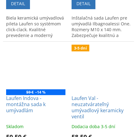
DETAIL
DETAIL
Biela keramická umývadlová
Inštalačná sada Laufen pre
pileta Laufen so systémom
umývadlá Ilbagnoalessi One.
click-clack. Kvalitné
Rozmery M10 x 140 mm.
prevedenie a moderný
Zabezpečuje kvalitnú a
dizajn.
bezpečnú montáž s dlhou
životnosťou.
3-5 dní
59 €
–14 %
Laufen Indova -
Laufen Val -
montážna sada k
neuzatvárateľný
umývadlám
umývadlový keramicky
ventil
Skladom
Dodacia doba 3-5 dní
50,50 €
58,50 €