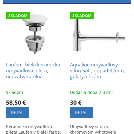
i
e
V
p
SKLADOM
SKLADOM
ý
r
p
o
i
d
s
u
p
k
r
t
o
o
d
Laufen - biela keramická
Aqualine umývadlový
v
umývadlová pileta,
sifón 5/4", odpad 32mm,
u
neuzatvarateľná
guľatý, chróm
k
t
o
Skladom
Dodacia doba 2-3 dni
v
58,50 €
30 €
DETAIL
DETAIL
Keramická umývadlová
Umývadlový sifón v
pileta Laufen v bielej farbe.
chrómovom vyhotovení.