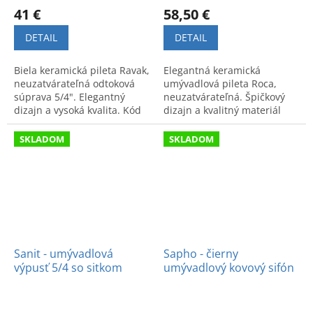
41 €
58,50 €
DETAIL
DETAIL
Biela keramická pileta Ravak,
Elegantná keramická
neuzatvárateľná odtoková
umývadlová pileta Roca,
súprava 5/4". Elegantný
neuzatvárateľná. Špičkový
dizajn a vysoká kvalita. Kód
dizajn a kvalitný materiál
výrobku: X01695.
vhodný do modernej
kúpeľne.
SKLADOM
SKLADOM
Sanit - umývadlová
Sapho - čierny
výpusť 5/4 so sitkom
umývadlový kovový sifón