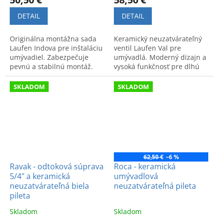
DETAIL
DETAIL
Originálna montážna sada
Keramický neuzatvárateľný
Laufen Indova pre inštaláciu
ventil Laufen Val pre
umývadiel. Zabezpečuje
umývadlá. Moderný dizajn a
pevnú a stabilnú montáž.
vysoká funkčnosť pre dlhú
životnosť kúpeľne. Kód
produktu: 8981840000001.
SKLADOM
SKLADOM
62,50 €
–6 %
Ravak - odtoková súprava
Roca - keramická
5/4" a keramická
umývadlová
neuzatvárateľná biela
neuzatvárateľná pileta
pileta
Skladom
Skladom