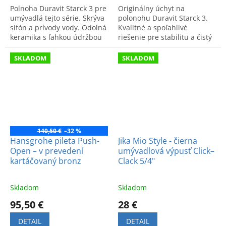
Polnoha Duravit Starck 3 pre
Originálny úchyt na
umývadlá tejto série. Skrýva
polonohu Duravit Starck 3.
sifón a prívody vody. Odolná
Kvalitné a spoľahlivé
keramika s ľahkou údržbou
riešenie pre stabilitu a čistý
pre čistý a moderný vzhľad
dizajn vašej modernej
kúpeľne.
kúpeľne.
SKLADOM
SKLADOM
140,50 €
–32 %
Hansgrohe pileta Push-
Jika Mio Style - čierna
Open – v prevedení
umývadlová výpusť Click–
kartáčovaný bronz
Clack 5/4"
Skladom
Skladom
95,50 €
28 €
DETAIL
DETAIL