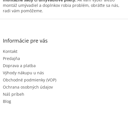
v
montáž umývadiel a doplnkov robia problém, obráťte sa nás,
k
radi vám pomôžeme.
y
v
Z
ý
á
p
p
i
ä
Informácie pre vás
s
t
u
Kontakt
i
e
Predajňa
Doprava a platba
Výhody nákupu u nás
Obchodné podmienky (VOP)
Ochrana osobných údajov
Náš príbeh
Blog