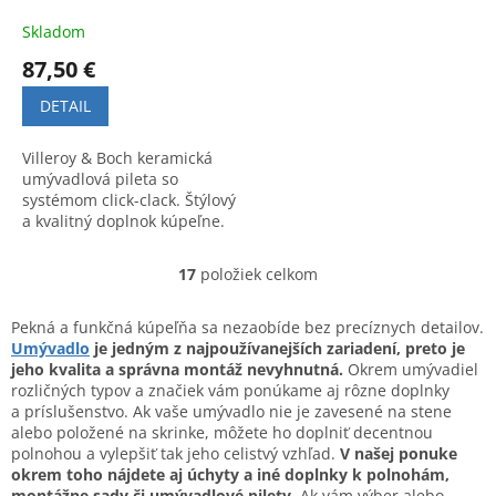
Skladom
87,50 €
DETAIL
Villeroy & Boch keramická
umývadlová pileta so
systémom click-clack. Štýlový
a kvalitný doplnok kúpeľne.
Kód produktu: 8L0334.
17
položiek celkom
O
v
l
Pekná a funkčná kúpeľňa sa nezaobíde bez precíznych detailov.
á
Umývadlo
je jedným z najpoužívanejších zariadení, preto je
d
jeho kvalita a správna montáž nevyhnutná.
Okrem umývadiel
a
rozličných typov a značiek vám ponúkame aj rôzne doplnky
c
a príslušenstvo. Ak vaše umývadlo nie je zavesené na stene
i
alebo položené na skrinke, môžete ho doplniť decentnou
e
polnohou a vylepšiť tak jeho celistvý vzhľad.
V našej ponuke
p
okrem toho nájdete aj úchyty a iné doplnky k polnohám,
r
montážne sady či umývadlové pilety.
Ak vám výber alebo