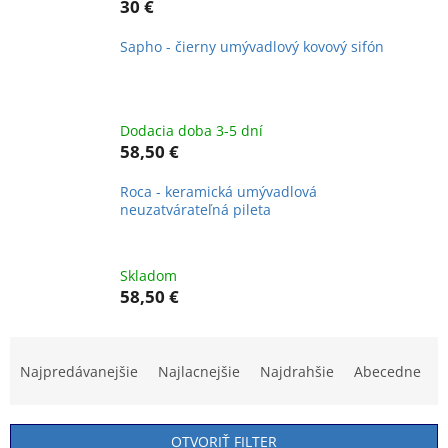
30 €
Sapho - čierny umývadlový kovový sifón
Dodacia doba 3-5 dní
58,50 €
Roca - keramická umývadlová
neuzatvárateľná pileta
Skladom
58,50 €
R
a
Najpredávanejšie
Najlacnejšie
Najdrahšie
Abecedne
d
e
n
OTVORIŤ FILTER