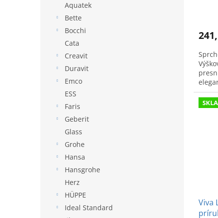
o
Aquatek
v
Bette
Bocchi
241,
Cata
Sprcho
Creavit
Výško
Duravit
presnú
Emco
elega
ESS
SKL
Faris
Geberit
Glass
Grohe
Hansa
Hansgrohe
Herz
HÜPPE
Viva 
Ideal Standard
príru