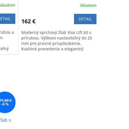
Skladom
Skladom
ETAIL
DETAIL
162 €
írubou a
Moderný sprchový žľab Viva Lift 60 s
m.
prírubou. Výškovo nastaviteľný do 20
mm pre presné prispôsobenie.
teľný
Kvalitné prevedenie a elegantný
dizajn.
71,50 €
–6 %
žľab s