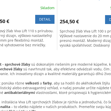
aviteľný do 20mm
nastaviteľný do 20mm
Skladom
DETAIL
D
50 €
254,50 €
vý žľab Viva Lift 110 s prírubou.
Sprchový žľab Viva Lift 100 s p
ný dizajn, výškovo nastaviteľný
Výškové nastavenie do 20 mm 
 mm pre flexibilnú montáž.
presnú montáž. Moderný dizaj
tné vyhotovenie bez mriežky.
vysoká spoľahlivosť. Dodávaný
mriežky.
O
v
ft - sprchové žľaby
sú dokonalým riešením pre moderné kúpeľne, kto
l
prchové žľaby
sú navrhnuté tak, aby efektívne odvádzali vodu, čí
á
anie. Ich inovatívny dizajn a kvalitné materiály garantujú dlhú ži
d
a
ft ponúka rôzne
veľkosti
a
farby
, aby sa hodili do akéhokoľvek štýlu
c
istický alebo extravagantný vzhľad, v našej ponuke určite nájdete
i
ené
antibakteriálnymi
vlastnosťami, ktoré prispievajú k hygienické
e
p
 inštalácia Viva Lift sprchových žľabov je rýchla a jednoduchá, čo 
r
nalita
– to všetko nájdete v našich produktoch. Premeňte svoju kú
v