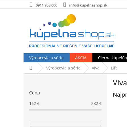
Prejsť
0911 958 000
info@kupelnashop.sk
na
obsah
Výrobcovia a série
AKCIA
Čierna kúpeľňa
Domov
Výrobcovia a série
Viva
Lift
B
Viva
o
č
Cena
Najpr
n
ý
162
€
282
€
p
a
n
e