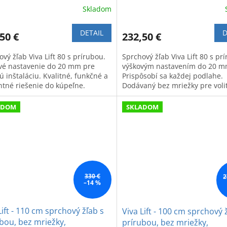
Skladom
DETAIL
D
50 €
232,50 €
vý žľab Viva Lift 80 s prírubou.
Sprchový žľab Viva Lift 80 s pr
vé nastavenie do 20 mm pre
výškovým nastavením do 20 m
 inštaláciu. Kvalitné, funkčné a
Prispôsobí sa každej podlahe.
ntné riešenie do kúpeľne.
Dodávaný bez mriežky pre voli
dizajn.
ADOM
SKLADOM
330 €
2
–14 %
Lift - 110 cm sprchový žľab s
Viva Lift - 100 cm sprchový 
bou, bez mriežky,
prírubou, bez mriežky,