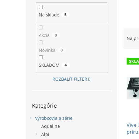
l
Na sklade
5
R
Akcia
0
a
Najpr
d
e
Novinka
0
V
n
SKL
ý
i
SKLADOM
4
p
e
i
p
ROZBALIŤ FILTER
s
r
p
o
r
d
Preskočiť
o
u
Kategórie
kategórie
d
k
u
Výrobcovia a série
t
Viva 
k
o
Aqualine
príru
t
v
Alpi
nast