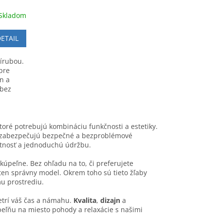
Skladom
ETAIL
rírubou.
pre
n a
 bez
ré potrebujú kombináciu funkčnosti a estetiky.
m zabezpečujú bezpečné a bezproblémové
votnosť a jednoduchú údržbu.
 kúpeľne. Bez ohľadu na to, či preferujete
 ten správny model. Okrem toho sú tieto žľaby
mu prostrediu.
šetrí váš čas a námahu.
Kvalita
,
dizajn
a
peľňu na miesto pohody a relaxácie s našimi