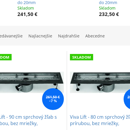
do 20mm
do 20mm
Skladom
Skladom
241,50 €
232,50 €
edávanejšie
Najlacnejšie
Najdrahšie
Abecedne
ADOM
SKLADOM
261,50 €
2
–7 %
Lift - 90 cm sprchový žľab s
Viva Lift - 80 cm sprchový ž
bou, bez mriežky,
prírubou, bez mriežky,
aviteľný do 20mm
nastaviteľný do 20mm