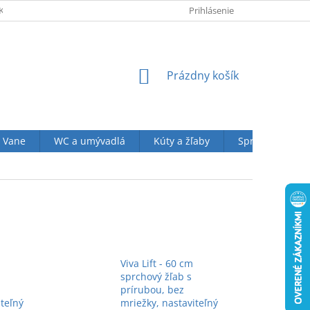
KUPU U NÁS
OBCHODNÉ PODMIENKY (VOP)
Prihlásenie
OCHRANA OSOBN
NÁKUPNÝ
Prázdny košík
KOŠÍK
Vane
WC a umývadlá
Kúty a žľaby
Sprchové sety
Viva Lift - 60 cm
sprchový žľab s
prírubou, bez
iteľný
mriežky, nastaviteľný