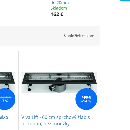
do 20mm
Skladom
162 €
5
položiek celkom
50,50 €
190 €
–7 %
–14 %
ľab s
Viva Lift - 60 cm sprchový žľab s
prírubou, bez mriežky,
nastaviteľný do 20mm