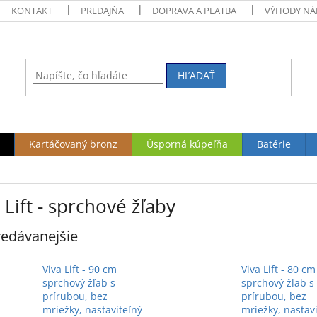
KONTAKT
PREDAJŇA
DOPRAVA A PLATBA
VÝHODY NÁ
HĽADAŤ
Kartáčovaný bronz
Úsporná kúpeľňa
Batérie
 Lift - sprchové žľaby
edávanejšie
Viva Lift - 90 cm
Viva Lift - 80 cm
sprchový žľab s
sprchový žľab s
prírubou, bez
prírubou, bez
mriežky, nastaviteľný
mriežky, nastav