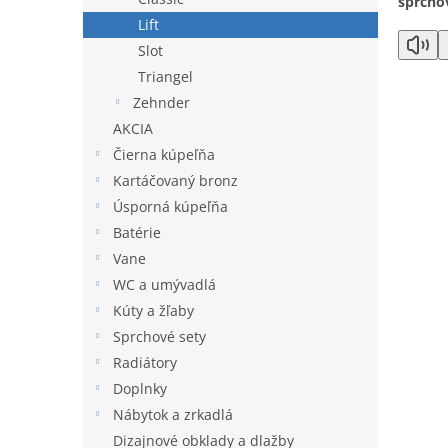
sprchov
Lift
Slot
Triangel
Zehnder
AKCIA
Čierna kúpeľňa
Kartáčovaný bronz
Úsporná kúpeľňa
Batérie
Vane
WC a umývadlá
Kúty a žľaby
Sprchové sety
Radiátory
Doplnky
Nábytok a zrkadlá
Dizajnové obklady a dlažby