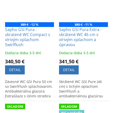
389 €
–12 %
385 €
–11 %
Sapho GSI Pura -
Sapho GSI Pura Extra -
skratené WC Compact s
skrátené WC 46 cm s
vírivým oplachom
vírivým oplachom a
Swirlflush
úpravou
Dodacia doba 3-5 dní
Dodacia doba 3-5 dní
340,50 €
341,50 €
DETAIL
DETAIL
Závesné WC GSI Pura 50 cm
Skrátené WC GSI Pure (46
so SwirlFlush splachovaním.
cm) s tichým oplachom
Antibakteriálna glazúra
SwirlFlush a
ExtraGlaze s iónmi striebra
antibakteriálnou glazúrou
pre vysoký lesk a čistotu bez
Extraglaze. Zaisťuje vysokú
usadenín.
hygienu, lesk a úsporné
SKLADOM
SKLADOM
splachovanie.
WC + sedadlo