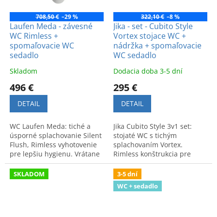
708,50 €
–29 %
322,10 €
–8 %
Laufen Meda - závesné
Jika - set - Cubito Style
WC Rimless +
Vortex stojace WC +
spomaľovacie WC
nádržka + spomaľovacie
sedadlo
WC sedadlo
Skladom
Dodacia doba 3-5 dní
496 €
295 €
DETAIL
DETAIL
WC Laufen Meda: tiché a
Jika Cubito Style 3v1 set:
úsporné splachovanie Silent
stojaté WC s tichým
Flush, Rimless vyhotovenie
splachovaním Vortex.
pre lepšiu hygienu. Vrátane
Rimless konštrukcia pre
spomaľovacieho sedadla.
hygienu a úsporu vody 3
litre. Praktické a tiché
SKLADOM
3-5 dní
riešenie do kúpeľne.
WC + sedadlo