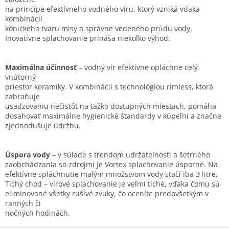
na princípe efektívneho vodného víru, ktorý vzniká vďaka
kombinácii
kónického tvaru misy a správne vedeného prúdu vody.
Inovatívne splachovanie prináša niekoľko výhod:
Maximálna účinnosť
– vodný vír efektívne opláchne celý
vnútorný
priestor keramiky. V kombinácii s technológiou rimless, ktorá
zabraňuje
usadzovaniu nečistôt na ťažko dostupných miestach, pomáha
dosahovať maximálne hygienické štandardy v kúpeľni a značne
zjednodušuje údržbu.
Úspora vody
– v súlade s trendom udržateľnosti a šetrného
zaobchádzania so zdrojmi je Vortex splachovanie úsporné. Na
efektívne spláchnutie malým množstvom vody stačí iba 3 litre.
Tichý chod – vírové splachovanie je veľmi tiché, vďaka čomu sú
eliminované všetky rušivé zvuky, čo oceníte predovšetkým v
ranných či
nočných hodinách.