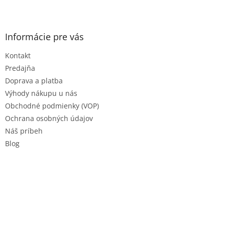
Z
á
p
ä
Informácie pre vás
t
Kontakt
i
e
Predajňa
Doprava a platba
Výhody nákupu u nás
Obchodné podmienky (VOP)
Ochrana osobných údajov
Náš príbeh
Blog