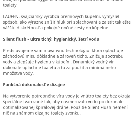
toalety.
LAUFEN, švajčiarsky výrobca prémiových kúpeľní, vymyslel
spôsob, ako výrazne znížiť hluk pri splachovaní a zaistiť tak ešte
väčšiu diskrétnosť a pokojné nočné cesty do kúpeľne.
Silent flush - ultra tichý, hygienický, šetrí vodu
Predstavujeme vám inovatívnu technológiu, ktorá oplachuje
záchodovú misu dôkladne a zároveň ticho. Znižuje spotrebu
vody a zlepšuje hygienu v kúpeľni. Dynamický vodný vír
dokonale opláchne toaletu a to za použitia minimálneho
množstva vody.
Funkčná dokonalosť v dizajne
Na vytvorenie potrebného víru vody je vnútro toalety bez okraja
špeciálne tvarované tak, aby nasmerovalo vodu po dokonale
optimalizovanej špirálovej dráhe. Použitie Silent Flush nemení
nič na známom dizajne toalety zvonku.