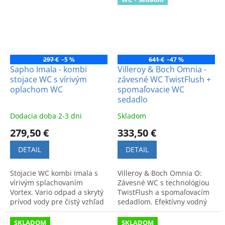
297 €
–5 %
641 €
–47 %
Sapho Imala - kombi
Villeroy & Boch Omnia -
stojace WC s vírivým
závesné WC TwistFlush +
oplachom WC
spomaľovacie WC
sedadlo
Dodacia doba 2-3 dni
Skladom
279,50 €
333,50 €
DETAIL
DETAIL
Stojacie WC kombi Imala s
Villeroy & Boch Omnia O:
vírivým splachovaním
Závesné WC s technológiou
Vortex. Vario odpad a skrytý
TwistFlush a spomaľovacím
prívod vody pre čistý vzhľad
sedadlom. Efektívny vodný
a hygienu. Úsporné riešenie
vír zaručuje vysokú hygienu
šetriace vodu a miesto.
a čistotu.
SKLADOM
SKLADOM