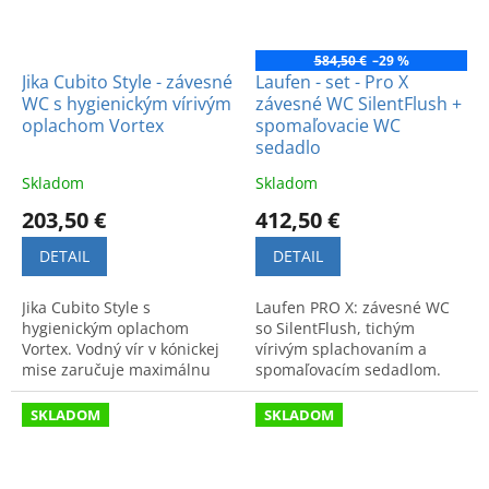
584,50 €
–29 %
Jika Cubito Style - závesné
Laufen - set - Pro X
WC s hygienickým vírivým
závesné WC SilentFlush +
oplachom Vortex
spomaľovacie WC
sedadlo
Skladom
Skladom
203,50 €
412,50 €
DETAIL
DETAIL
Jika Cubito Style s
Laufen PRO X: závesné WC
hygienickým oplachom
so SilentFlush, tichým
Vortex. Vodný vír v kónickej
vírivým splachovaním a
mise zaručuje maximálnu
spomaľovacím sedadlom.
čistotu a efektivitu
Moderné a hygienické
splachovania. Vhodné pre
riešenie s úsporou vody pre
SKLADOM
SKLADOM
moderné kúpeľne.
vašu kúpeľňu.