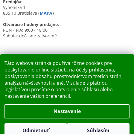
Predajňa:
Výhonská 1
835 10 Bratislava
(
MAPA
)
Otváracie hodiny predajne:
PON - PIA: 9:00 - 18:00
Sobota: dočasne zatvorené
Táto webová stránka používa rôzne cookies pre
poskytovanie online služieb, na účely prihlásenia,
Nákupný košík
poskytovania obsahu prostredníctvom tretích strán,
analýzu návštevnosti a iné. V súlade s platnou
0
KS /
0 €
legislatívou prosíme o potvrdenie súhlasu alebo
nastavenie vašich preferencií.
Vytvoril Shoptet
Nastavenie
Dobry deň Chceme Vás informovať, že predajňa bude zatvorená
Copyright 2026
Kupelnashop.sk
. Všetky práva vyhradené.
v piatok 7.8.2026. Ďakujeme za pochopenie S pozdravom
Odmietnuť
Súhlasím
Upraviť nastavenie cookies