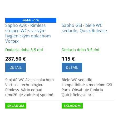
304 €
–5 %
Sapho Avis - Rimless
Sapho GSI - biele WC
stojace WC s vírivým
sedadlo, Quick Release
hygienickým oplachom
Vortex
Dodacia doba 3-5 dní
Dodacia doba 3-5 dní
287,50 €
115 €
DETAIL
DETAIL
Stojaté WC Avis s oplachom
Biele WC sedadlo
Vortex a technológiou
kompatibilné s modelom GSI
Rimless. Vário odpad
Pura. Obsahuje funkciu
umožňuje zadné aj spodné
Quick Release pre
napojenie. Elegantný dizajn
jednoduchú údržbu a vysoký
so skrytým prívodom vody.
komfort.
SKLADOM
SKLADOM