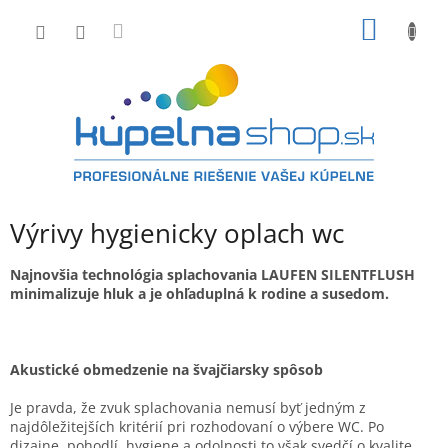
Prejsť
NÁKU
na
obsah
KOŠÍK
Výrivy hygienicky oplach wc
Najnovšia technológia splachovania LAUFEN SILENTFLUSH
minimalizuje hluk a je ohľaduplná k rodine a susedom.
Akustické obmedzenie na švajčiarsky spôsob
Je pravda, že zvuk splachovania nemusí byť jedným z
najdôležitejších kritérií pri rozhodovaní o výbere WC. Po
dizajne, pohodlí, hygiene a odolnosti to však svedčí o kvalite