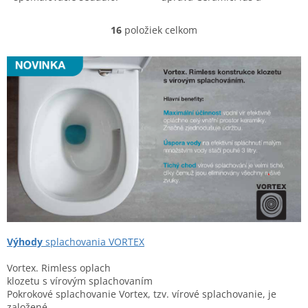
Moderný dizajn a vysoká
spomaľovacie sedadlo.
kvalita pre vašu kúpeľňu.
Moderný dizajn a vysoká
16
položiek celkom
O
hygiena.
v
l
á
d
a
c
i
e
p
r
v
k
y
v
ý
Výhody
splachovania VORTEX
p
i
Vortex. Rimless oplach
s
klozetu s vírovým splachovaním
u
Pokrokové splachovanie Vortex, tzv. vírové splachovanie, je
založené