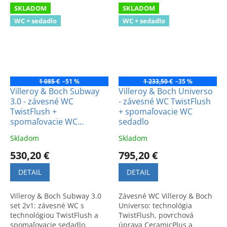
Jednoduchá údržba a
dizajn a komfort pre vašu
SKLADOM
SKLADOM
moderný dizajn.
kúpeľňu.
WC + sedadlo
WC + sedadlo
1 085 €
–51 %
1 233,50 €
–35 %
Villeroy & Boch Subway
Villeroy & Boch Universo
3.0 - závesné WC
- závesné WC TwistFlush
TwistFlush +
+ spomaľovacie WC
spomaľovacie WC
sedadlo
sedadlo
Skladom
Skladom
530,20 €
795,20 €
DETAIL
DETAIL
Villeroy & Boch Subway 3.0
Závesné WC Villeroy & Boch
set 2v1: závesné WC s
Universo: technológia
technológiou TwistFlush a
TwistFlush, povrchová
spomaľovacie sedadlo.
úprava CeramicPlus a