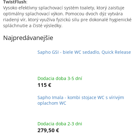
TwistFlush
:
Vysoko efektívny splachovací systém toalety, ktorý zaisťuje
optimálny splachovací výkon. Pomocou dvoch dýz vytvára
riadený vír, ktorý využíva fyzickú silu pre dokonalé hygienické
spláchnutie a čisté výsledky.
Najpredávanejšie
Sapho GSI - biele WC sedadlo, Quick Release
Dodacia doba 3-5 dní
115 €
Sapho Imala - kombi stojace WC s vírivým
oplachom WC
Dodacia doba 2-3 dni
279,50 €