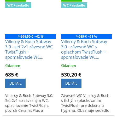
WC + sedadlo
WC + sedadlo
1 201,50 €
–42 %
1 085 €
–51 %
Villeroy & Boch Subway
Villeroy & Boch Subway
3.0 - set 2v1 závesné WC
3.0 - závesné WC s
TwistFlush +
oplachom TwistFlush +
spomaľovacie WC
spomaľovacie WC
sedadlo
sedadlo
Skladom
Skladom
685 €
530,20 €
DETAIL
DETAIL
Villeroy & Boch Subway 3.0:
Závesné WC Villeroy & Boch
Set 2v1 so závesným WC,
s tichým splachovaním
splachovanie TwistFlush,
TwistFlush pre dokonalú
povrch CeramicPlus a
hygienu. Obsahuje sedadlo
sedadlo SoftClosing.
so spomalením. Inovatívny