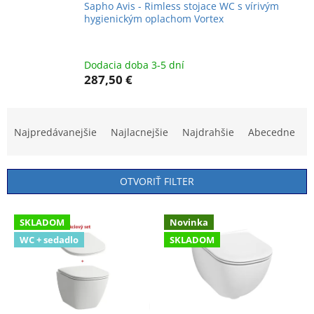
Sapho Avis - Rimless stojace WC s vírivým
hygienickým oplachom Vortex
Dodacia doba 3-5 dní
287,50 €
R
a
Najpredávanejšie
Najlacnejšie
Najdrahšie
Abecedne
d
e
n
OTVORIŤ FILTER
i
e
V
p
SKLADOM
Novinka
ý
r
WC + sedadlo
SKLADOM
p
o
i
d
s
u
p
k
r