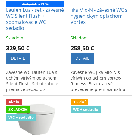
t
o
484,50 €
–31 %
o
d
Laufen Lua - set - závesné
Jika Mio-N - závesné WC s
v
WC Silent Flush +
hygienickým oplachom
u
spomaľovacie WC
Vortex
k
sedadlo
t
o
Skladom
Skladom
v
329,50 €
258,50 €
DETAIL
DETAIL
Závesné WC Laufen Lua s
Závesné WC Jika Mio-N s
tichým vírivým oplachom
vírivým oplachom Vortex-
Silent Flush. Set obsahuje
Rimless. Bezokrajové
prémiové sedadlo s
prevedenie pre maximálnu
plynulým spomaľovaním pre
hygienu, moderný dizajn a
maximálny komfort a čistotu.
jednoduchú údržbu.
Akcia
3-5 dní
SKLADOM
WC + sedadlo
WC + sedadlo