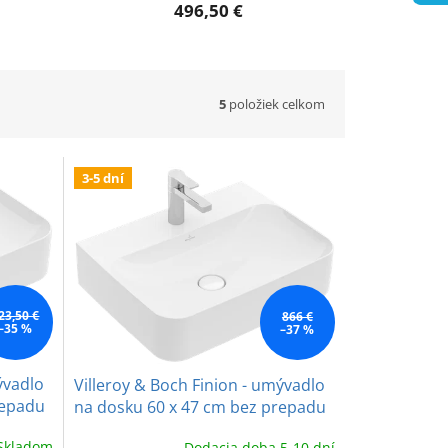
496,50 €
5
položiek celkom
3-5 dní
23,50 €
866 €
–35 %
–37 %
ývadlo
Villeroy & Boch Finion - umývadlo
repadu
na dosku 60 x 47 cm bez prepadu
Skladom
Dodacia doba 5-10 dní