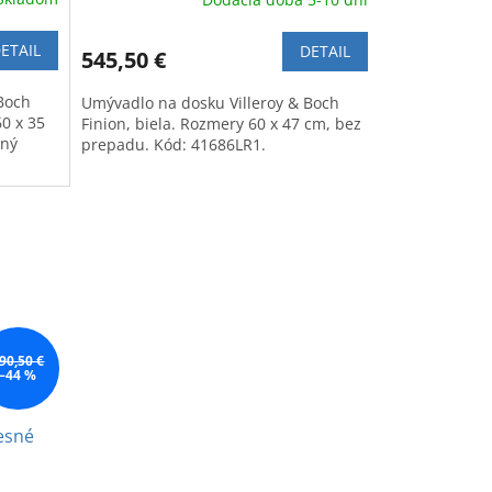
ETAIL
DETAIL
545,50 €
Boch
Umývadlo na dosku Villeroy & Boch
0 x 35
Finion, biela. Rozmery 60 x 47 cm, bez
rný
prepadu. Kód: 41686LR1.
90,50 €
–44 %
vesné