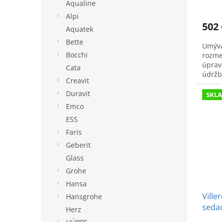
v
Aqualine
Alpi
502 
Aquatek
Bette
Umýva
Bocchi
rozme
úprav
Cata
údržbu
Creavit
Duravit
SKL
Emco
ESS
Faris
Geberit
Glass
Grohe
Hansa
Ville
Hansgrohe
seda
Herz
SoftC