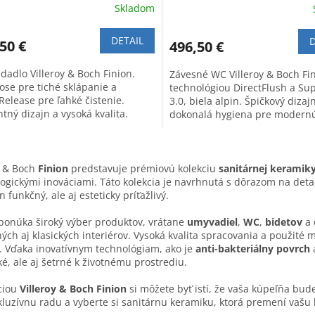
Skladom
DETAIL
D
50 €
496,50 €
dadlo Villeroy & Boch Finion.
Závesné WC Villeroy & Boch Fin
ose pre tiché sklápanie a
technológiou DirectFlush a Sup
Release pre ľahké čistenie.
3.0, biela alpin. Špičkový dizaj
tný dizajn a vysoká kvalita.
dokonalá hygiena pre modern
kúpeľňu.
O
v
y & Boch
Finion
predstavuje prémiovú kolekciu
sanitárnej keramik
l
ogickými inováciami. Táto kolekcia je navrhnutá s dôrazom na detai
á
n funkčný, ale aj esteticky príťažlivý.
d
a
ponúka široký výber produktov, vrátane
umyvadiel
,
WC
,
bidetov
a 
c
ch aj klasických interiérov. Vysoká kvalita spracovania a použité
i
 Vďaka inovatívnym technológiam, ako je
anti-bakteriálny povrch
e
ké, ale aj šetrné k životnému prostrediu.
p
r
ciou
Villeroy & Boch Finion
si môžete byť istí, že vaša kúpeľňa bud
v
kluzívnu radu a vyberte si sanitárnu keramiku, ktorá premení vašu
k