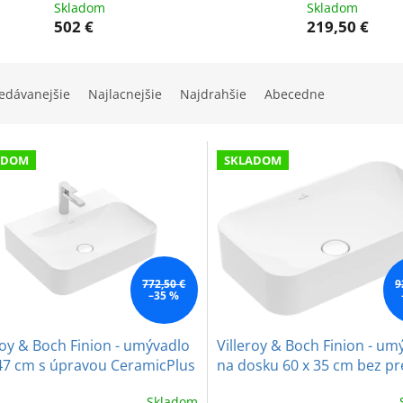
Skladom
Skladom
502 €
219,50 €
edávanejšie
Najlacnejšie
Najdrahšie
Abecedne
ADOM
SKLADOM
772,50 €
9
–35 %
roy & Boch Finion - umývadlo
Villeroy & Boch Finion - um
 47 cm s úpravou CeramicPlus
na dosku 60 x 35 cm bez p
Skladom