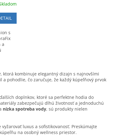
Skladom
ETAIL
ion s
raFix
n a
ú
y
, ktorá kombinuje elegantný dizajn s najnovšími
l a pohodlie, čo zaručuje, že každý kúpeľňový prvok
ďalších doplnkov, ktoré sa perfektne hodia do
 materiály zabezpečujú dlhú životnosť a jednoduchú
a
nízka spotreba vody
, sú produkty nielen
e vyžarovať luxus a sofistikovanosť. Preskúmajte
 kúpeľňu na osobný wellness priestor.