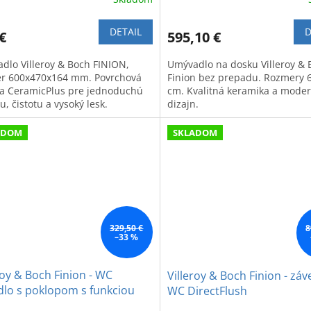
DETAIL
D
€
595,10 €
dlo Villeroy & Boch FINION,
Umývadlo na dosku Villeroy & 
r 600x470x164 mm. Povrchová
Finion bez prepadu. Rozmery 6
a CeramicPlus pre jednoduchú
cm. Kvalitná keramika a mode
, čistotu a vysoký lesk.
dizajn.
ADOM
SKLADOM
329,50 €
8
–33 %
roy & Boch Finion - WC
Villeroy & Boch Finion - zá
dlo s poklopom s funkciou
WC DirectFlush
lose