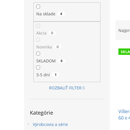
l
Na sklade
4
R
a
Najpr
Akcia
0
d
e
Novinka
0
V
n
SKL
ý
i
p
e
SKLADOM
4
i
p
s
r
3-5 dní
1
p
o
r
d
ROZBALIŤ FILTER
o
u
d
k
u
t
Preskočiť
Ville
k
o
Kategórie
kategórie
60 x
t
v
o
Výrobcovia a série