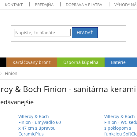
KONTAKT
PREDAJŇA
DOPRAVA A PLATBA
VÝHODY NÁ
HĽADAŤ
Kartáčovaný bronz
Úsporná kúpeľňa
Batérie
Finion
eroy & Boch Finion - sanitárna keram
edávanejšie
Villeroy & Boch
Villeroy & Boch
Finion - umývadlo 60
Finion - WC sed
x 47 cm s úpravou
s poklopom s
CeramicPlus
funkciou SoftCl