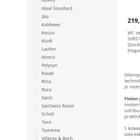
HÜPPE
Ideal Standard
Jika
219,
Kaldewei
Keuco
WC se
SoftCl
Kludi
Quick
Laufen
Elegan
Nimco
Polysan
Ravak
Villero
technol
Riho
je niele
Roca
Sanit
Finion
moderný
SanSwiss Ronal
údržbu.
Schell
praktic
Tece
S kolek
Teorema
túto ex
Villeroy & Boch