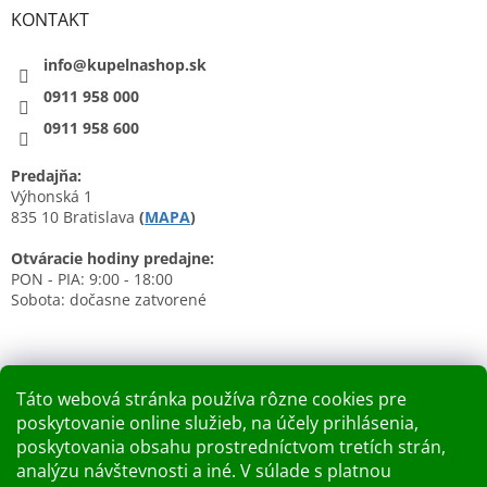
KONTAKT
info@kupelnashop.sk
0911 958 000
0911 958 600
Predajňa:
Výhonská 1
835 10 Bratislava
(
MAPA
)
Otváracie hodiny predajne:
PON - PIA: 9:00 - 18:00
Sobota: dočasne zatvorené
Táto webová stránka používa rôzne cookies pre
poskytovanie online služieb, na účely prihlásenia,
Nákupný košík
poskytovania obsahu prostredníctvom tretích strán,
analýzu návštevnosti a iné. V súlade s platnou
0
KS /
0 €