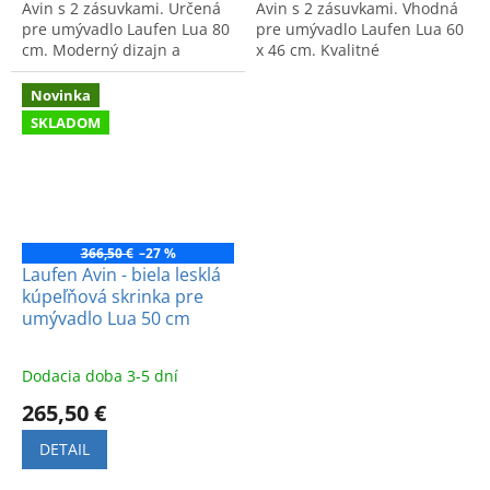
Avin s 2 zásuvkami. Určená
Avin s 2 zásuvkami. Vhodná
pre umývadlo Laufen Lua 80
pre umývadlo Laufen Lua 60
cm. Moderný dizajn a
x 46 cm. Kvalitné
praktický úložný priestor do
spracovanie pre vašu
kúpeľne.
kúpeľňu.
Novinka
SKLADOM
366,50 €
–27 %
Laufen Avin - biela lesklá
kúpeľňová skrinka pre
umývadlo Lua 50 cm
Dodacia doba 3-5 dní
265,50 €
DETAIL