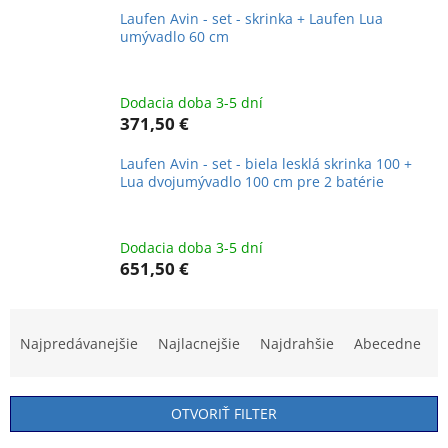
Laufen Avin - set - skrinka + Laufen Lua
umývadlo 60 cm
Dodacia doba 3-5 dní
371,50 €
Laufen Avin - set - biela lesklá skrinka 100 +
Lua dvojumývadlo 100 cm pre 2 batérie
Dodacia doba 3-5 dní
651,50 €
R
a
Najpredávanejšie
Najlacnejšie
Najdrahšie
Abecedne
d
e
n
OTVORIŤ FILTER
i