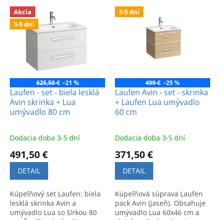
e
V
p
Akcia
3-5 dní
ý
r
3-5 dní
p
o
i
d
s
u
p
k
r
t
o
625,50 €
–21 %
499 €
–25 %
o
d
Laufen - set - biela lesklá
Laufen Avin - set - skrinka
v
Avin skrinka + Lua
+ Laufen Lua umývadlo
u
umývadlo 80 cm
60 cm
k
t
o
Dodacia doba 3-5 dní
Dodacia doba 3-5 dní
v
491,50 €
371,50 €
DETAIL
DETAIL
Kúpeľňový set Laufen: biela
Kúpeľňová súprava Laufen
lesklá skrinka Avin a
pack Avin (jaseň). Obsahuje
umývadlo Lua so šírkou 80
umývadlo Lua 60x46 cm a