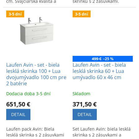
cm. Švajčiarska kvalita a
skrinku s 2 zásuvkami.
moderný dizajn.
Moderný dizajn a praktický
úložný priestor.
3-5 dní
3-5 dní
499 €
–25 %
Laufen Avin - set - biela
Laufen Avin - set - biela
lesklá skrinka 100 + Lua
lesklá skrinka 60 + Lua
dvojumývadlo 100 cm pre
umývadlo 60 x 46 cm
2 batérie
Dodacia doba 3-5 dní
Skladom
651,50 €
371,50 €
DETAIL
DETAIL
Laufen pack Avin: Biela
Set Laufen Avin: biela lesklá
lesklá skrinka s 2 zásuvkami
skrinka s 2 zásuvkami a