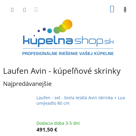
Prejsť
NÁKU
na
obsah
KOŠÍK
Laufen Avin - kúpeľňové skrinky
Najpredávanejšie
Laufen - set - biela lesklá Avin skrinka + Lua
umývadlo 80 cm
Dodacia doba 3-5 dní
491,50 €