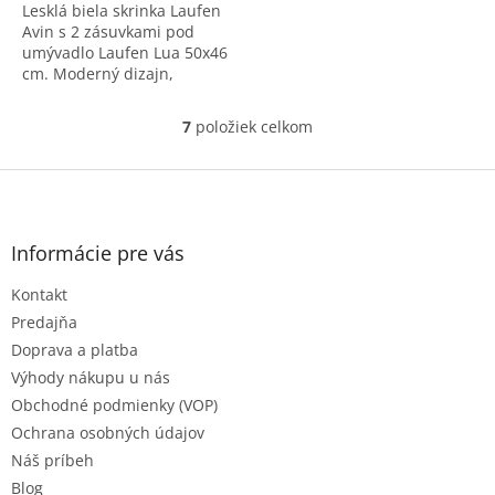
Lesklá biela skrinka Laufen
Avin s 2 zásuvkami pod
umývadlo Laufen Lua 50x46
cm. Moderný dizajn,
rozmery 47x58x44,5 cm.
Kvalitný a elegantný
7
položiek celkom
O
kúpeľňový nábytok.
v
l
Z
á
á
d
p
a
ä
Informácie pre vás
c
t
i
Kontakt
i
e
e
p
Predajňa
r
Doprava a platba
v
Výhody nákupu u nás
k
Obchodné podmienky (VOP)
y
v
Ochrana osobných údajov
ý
Náš príbeh
p
Blog
i