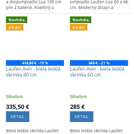
a dvojumývadlo Lua 100 cm
umývadlo Laufen Lua 60 x 46
pre 2 batérie. Kvalitný a
cm. Moderný dizajn a
štýlový set značky Laufen do
špičková kvalita v praktickom
vašej kúpeľne.
balení.
Novinka
Novinka
3-5 dní
3-5 dní
418,50 €
–19 %
365 €
–21 %
Laufen Avin - biela lesklá
Laufen Avin - biela lesklá
skrinka 80 cm
skrinka 60 cm
Skladom
Skladom
335,50 €
285 €
DETAIL
DETAIL
Biela lesklá skrinka Laufen
Biela lesklá skrinka Laufen