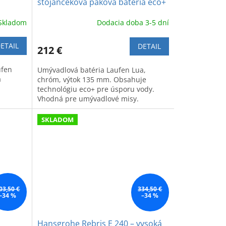
stojančeková páková batéria eco+
s výtokom 13,5 cm
Skladom
Dodacia doba 3-5 dní
ETAIL
DETAIL
212 €
ufen
Umývadlová batéria Laufen Lua,
a
chróm, výtok 135 mm. Obsahuje
technológiu eco+ pre úsporu vody.
Vhodná pre umývadlové misy.
SKLADOM
03,50 €
334,50 €
–34 %
–34 %
Hansgrohe Rebris E 240 – vysoká