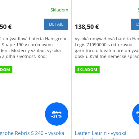
Skladom
DETAIL
D
50 €
138,50 €
á umývadlová batéria Hansgrohe
Vysoká umývadlová batéria Ha
s Shape 190 v chrómovom
Logis 71090000 s odtokovou
dení. Moderný vzhľad, vysoká
garnitúrou. Ideálna pre umýva
a a dlhá životnosť. Kód:
dosku. Kvalitné nemecké spra
000.
a moderný dizajn.
ADOM
SKLADOM
256 €
3
–31 %
rohe Rebris S 240 – vysoká
Laufen Laurin - vysoká