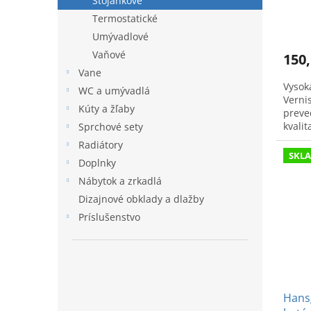
Stojankové
Termostatické
Umývadlové
Vaňové
150,
Vane
Vysok
WC a umývadlá
Verni
Kúty a žľaby
preve
kvalit
Sprchové sety
71562
Radiátory
SKL
Doplnky
Nábytok a zrkadlá
Dizajnové obklady a dlažby
Príslušenstvo
Hansg