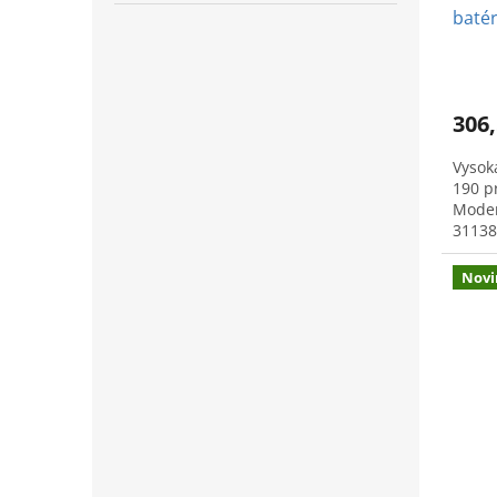
batér
306,
Vysok
190 p
Moder
31138
Novi