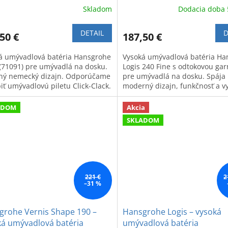
Skladom
Dodacia doba 
DETAIL
D
50 €
187,50 €
á umývadlová batéria Hansgrohe
Vysoká umývadlová batéria Ha
 (71091) pre umývadlá na dosku.
Logis 240 Fine s odtokovou gar
tný nemecký dizajn. Odporúčame
pre umývadlá na dosku. Spája
iť umývadlovú piletu Click-Clack.
moderný dizajn, funkčnosť a v
kvalitu.
ADOM
Akcia
SKLADOM
221 €
2
–31 %
grohe Vernis Shape 190 –
Hansgrohe Logis – vysoká
ká umývadlová batéria
umývadlová batéria