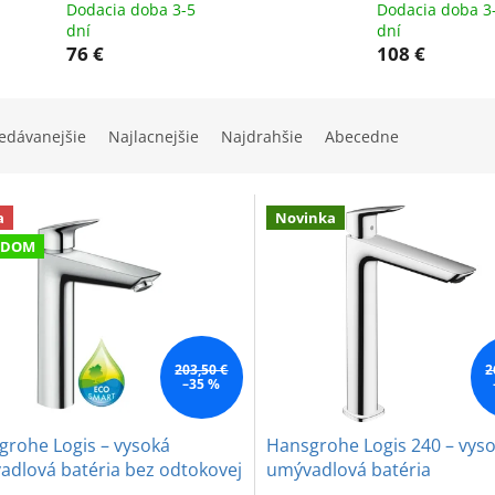
Dodacia doba 3-5
Dodacia doba 3
dní
dní
76 €
108 €
edávanejšie
Najlacnejšie
Najdrahšie
Abecedne
a
Novinka
ADOM
203,50 €
2
–35 %
grohe Logis – vysoká
Hansgrohe Logis 240 – vys
adlová batéria bez odtokovej
umývadlová batéria
túry