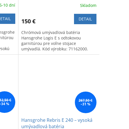
5-10 dní
Skladom
stojace umývadlá
ETAIL
DETAIL
150 €
nsgrohe
Chrómová umývadlová batéria
nitúrou
Hansgrohe Logis E s odtokovou
garnitúrou pre voľne stojace
ysokú
umývadlá. Kód výrobku: 71162000.
12,50 €
267,50 €
–34 %
–31 %
Hansgrohe Rebris E 240 – vysoká
umývadlová batéria