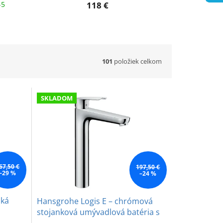
-5
118 €
101
položiek celkom
SKLADOM
67,50 €
197,50 €
–29 %
–24 %
oká
Hansgrohe Logis E – chrómová
stojanková umývadlová batéria s
odtokovou garnitúrou pre voľne