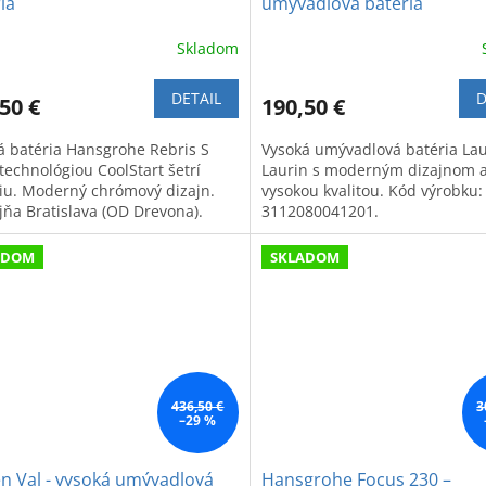
ia
umývadlová batéria
Skladom
DETAIL
D
50 €
190,50 €
á batéria Hansgrohe Rebris S
Vysoká umývadlová batéria La
technológiou CoolStart šetrí
Laurin s moderným dizajnom 
iu. Moderný chrómový dizajn.
vysokou kvalitou. Kód výrobku:
jňa Bratislava (OD Drevona).
3112080041201.
ADOM
SKLADOM
436,50 €
3
–29 %
n Val - vysoká umývadlová
Hansgrohe Focus 230 –