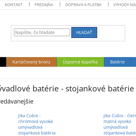
KONTAKT
PREDAJŇA
DOPRAVA A PLATBA
VÝHODY NÁ
HĽADAŤ
Kartáčovaný bronz
Úsporná kúpeľňa
Batérie
vadlové batérie - stojankové batérie
edávanejšie
Jika Cubix -
Jika Cubix - čie
chrómová vysoká
matná vysoká
umývadlová
umývadlová
stojanková batéria
stojanková baté