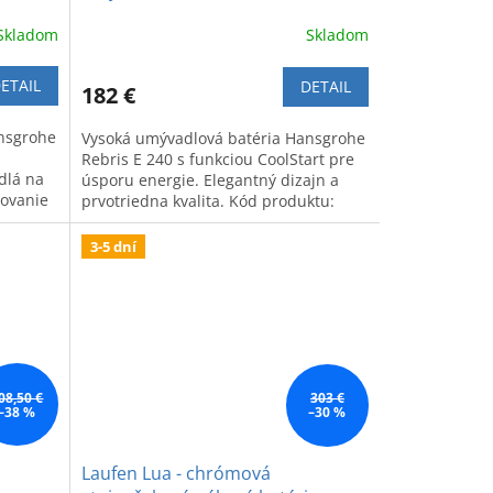
Skladom
Skladom
ETAIL
DETAIL
182 €
nsgrohe
Vysoká umývadlová batéria Hansgrohe
Rebris E 240 s funkciou CoolStart pre
dlá na
úsporu energie. Elegantný dizajn a
covanie
prvotriedna kvalita. Kód produktu:
72581000.
3-5 dní
08,50 €
303 €
–38 %
–30 %
Laufen Lua - chrómová