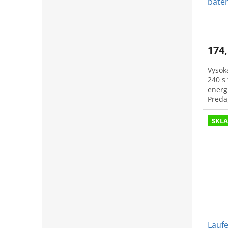
batér
174,
Vysok
240 s 
energ
Preda
SKL
Laufe