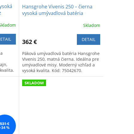
vysoká
Hansgrohe Vivenis 250 – čierna
z
vysoká umývadlová batéria
Skladom
Skladom
ETAIL
DETAIL
362 €
ia
Páková umývadlová batéria Hansgrohe
Vivenis 250, matná čierna. Ideálna pre
ajn,
umývadlové misy. Moderný vzhľad a
kvalita.
vysoká kvalita. Kód: 75042670.
SKLADOM
531 €
–34 %