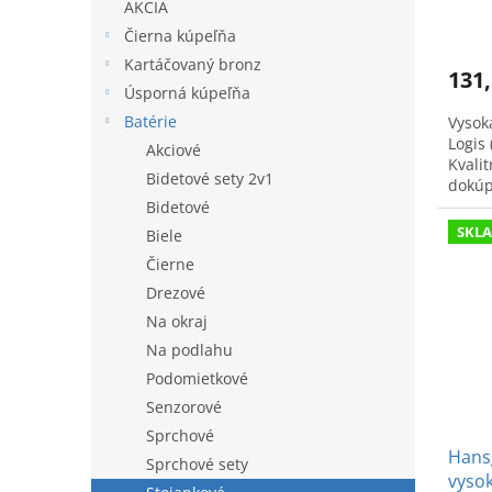
o
AKCIA
v
Čierna kúpeľňa
Kartáčovaný bronz
131,
Úsporná kúpeľňa
Batérie
Vysok
Logis
Akciové
Kvali
Bidetové sety 2v1
dokúp
Bidetové
SKL
Biele
Čierne
Drezové
Na okraj
Na podlahu
Podomietkové
Senzorové
Sprchové
Hans
Sprchové sety
vyso