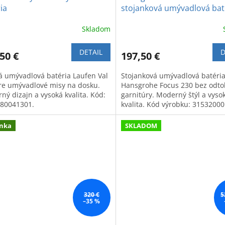
ia
stojanková umývadlová bat
bez odtokovej garnitúry
Skladom
DETAIL
D
50 €
197,50 €
á umývadlová batéria Laufen Val
Stojanková umývadlová batéri
re umývadlové misy na dosku.
Hansgrohe Focus 230 bez odto
ný dizajn a vysoká kvalita. Kód:
garnitúry. Moderný štýl a vyso
80041301.
kvalita. Kód výrobku: 31532000
nka
SKLADOM
320 €
5
–35 %