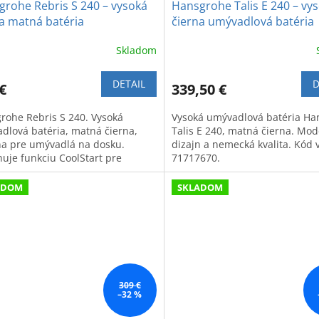
rohe Rebris S 240 – vysoká
Hansgrohe Talis E 240 – vy
a matná batéria
čierna umývadlová batéria
Skladom
DETAIL
D
€
339,50 €
rohe Rebris S 240. Vysoká
Vysoká umývadlová batéria Ha
dlová batéria, matná čierna,
Talis E 240, matná čierna. Mo
na pre umývadlá na dosku.
dizajn a nemecká kvalita. Kód 
uje funkciu CoolStart pre
71717670.
u energie.
ADOM
SKLADOM
309 €
–32 %