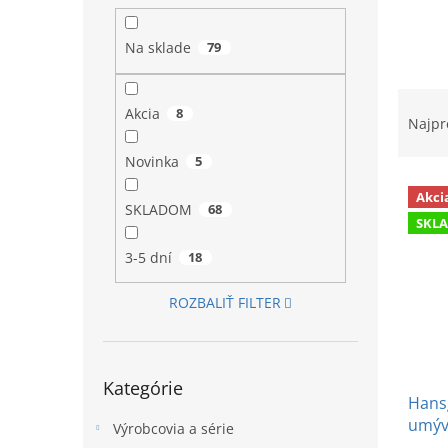
l
Na sklade
79
R
Akcia
8
a
Najpr
d
e
Novinka
5
V
n
Akci
ý
i
SKLADOM
68
SKL
p
e
i
p
3-5 dní
18
s
r
p
o
ROZBALIŤ FILTER
r
d
o
u
d
k
Preskočiť
u
t
Kategórie
kategórie
Hans
k
o
umýv
t
v
Výrobcovia a série
garni