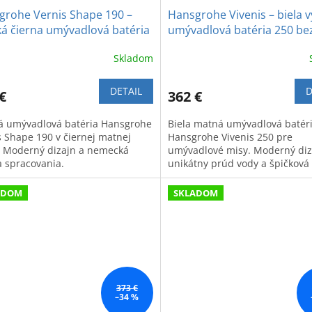
grohe Vernis Shape 190 –
Hansgrohe Vivenis – biela 
á čierna umývadlová batéria
umývadlová batéria 250 be
odtokovej súpravy
Skladom
DETAIL
D
€
362 €
á umývadlová batéria Hansgrohe
Biela matná umývadlová batér
s Shape 190 v čiernej matnej
Hansgrohe Vivenis 250 pre
. Moderný dizajn a nemecká
umývadlové misy. Moderný diz
a spracovania.
unikátny prúd vody a špičková 
Bez odtokovej súpravy.
ADOM
SKLADOM
373 €
–34 %