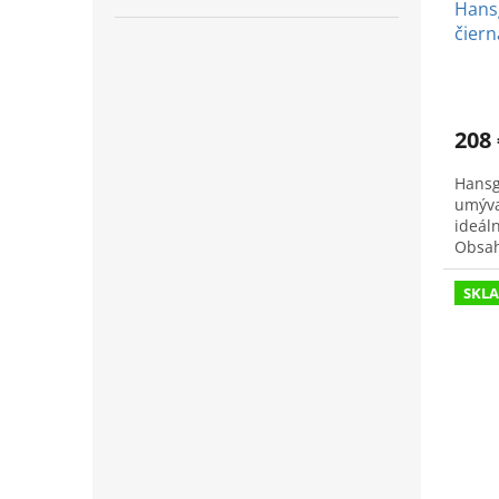
Hansg
čiern
208 
Hansg
umýva
ideál
Obsah
úspor
SKL