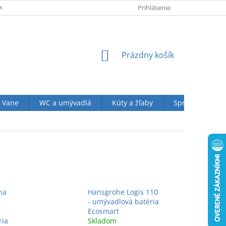
KUPU U NÁS
OBCHODNÉ PODMIENKY (VOP)
Prihlásenie
OCHRANA OSOBN
NÁKUPNÝ
Prázdny košík
KOŠÍK
Vane
WC a umývadlá
Kúty a žľaby
Sprchové sety
rna
Hansgrohe Logis 110
- umývadlová batéria
Ecosmart
ria
Skladom