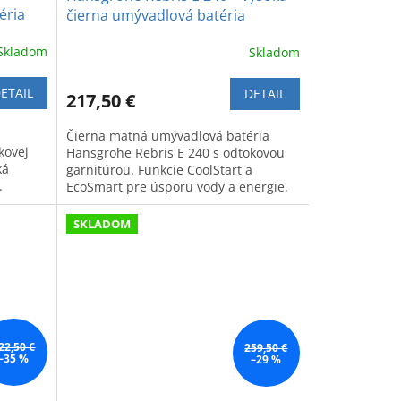
éria
čierna umývadlová batéria
Skladom
Skladom
ETAIL
DETAIL
217,50 €
a
Čierna matná umývadlová batéria
kovej
Hansgrohe Rebris E 240 s odtokovou
ká
garnitúrou. Funkcie CoolStart a
.
EcoSmart pre úsporu vody a energie.
Moderný vysoký dizajn.
SKLADOM
22,50 €
259,50 €
–35 %
–29 %