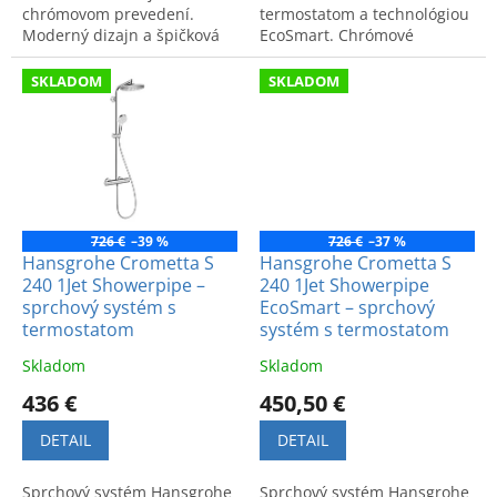
chrómovom prevedení.
termostatom a technológiou
Moderný dizajn a špičková
EcoSmart. Chrómové
kvalita. Kód výrobcu:
vyhotovenie, moderný dizajn
27271000.
a úspora vody pre
SKLADOM
SKLADOM
každodenný relax.
726 €
–39 %
726 €
–37 %
Hansgrohe Crometta S
Hansgrohe Crometta S
240 1Jet Showerpipe –
240 1Jet Showerpipe
sprchový systém s
EcoSmart – sprchový
termostatom
systém s termostatom
Skladom
Skladom
436 €
450,50 €
DETAIL
DETAIL
Sprchový systém Hansgrohe
Sprchový systém Hansgrohe