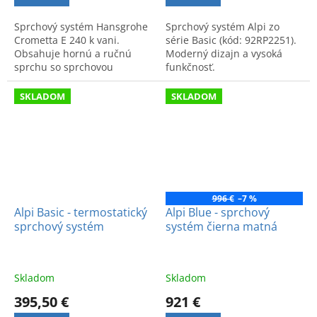
Sprchový systém Hansgrohe
Sprchový systém Alpi zo
Crometta E 240 k vani.
série Basic (kód: 92RP2251).
Obsahuje hornú a ručnú
Moderný dizajn a vysoká
sprchu so sprchovou
funkčnosť.
hadicou. Funkčné vybavenie
pre sprchovanie v modernej
SKLADOM
SKLADOM
kúpeľni.
996 €
–7 %
Alpi Basic - termostatický
Alpi Blue - sprchový
sprchový systém
systém čierna matná
Skladom
Skladom
395,50 €
921 €