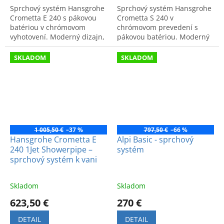
Sprchový systém Hansgrohe
Sprchový systém Hansgrohe
Crometta E 240 s pákovou
Crometta S 240 v
batériou v chrómovom
chrómovom prevedení s
vyhotovení. Moderný dizajn,
pákovou batériou. Moderný
vysoká kvalita a spoľahlivosť.
dizajn a vysoká kvalita. Kód
Kód: 27284000.
produktu: 27269000.
SKLADOM
SKLADOM
1 005,50 €
–37 %
797,50 €
–66 %
Hansgrohe Crometta E
Alpi Basic - sprchový
240 1Jet Showerpipe –
systém
sprchový systém k vani
Skladom
Skladom
623,50 €
270 €
DETAIL
DETAIL