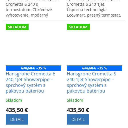
Crometta S 240 s
Crometta S 240 1jet.
termostatom. Chrómové
Úsporná technológia
vyhotovenie, moderný
EcoSmart, presný termostat,
dizajn, vysoký komfort a
chrómové vyhotovenie. Kód
bezpečnosť. Špičková
produktu: 27268000.
SKLADOM
SKLADOM
nemecká kvalita.
670,50 €
–35 %
670,50 €
–35 %
Hansgrohe Crometta E
Hansgrohe Crometta S
240 1Jet Showerpipe –
240 1Jet Showerpipe –
sprchový systém s
sprchový systém s
pákovou batériou
pákovou batériou
Skladom
Skladom
435,50 €
435,50 €
DETAIL
DETAIL