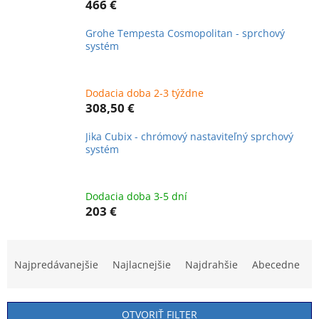
466 €
Grohe Tempesta Cosmopolitan - sprchový
systém
Dodacia doba 2-3 týždne
308,50 €
Jika Cubix - chrómový nastaviteľný sprchový
systém
Dodacia doba 3-5 dní
203 €
R
a
Najpredávanejšie
Najlacnejšie
Najdrahšie
Abecedne
d
e
n
OTVORIŤ FILTER