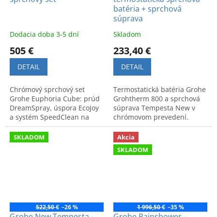
batéria + sprchová
súprava
Dodacia doba 3-5 dní
Skladom
505 €
233,40 €
DETAIL
DETAIL
Chrómový sprchový set
Termostatická batéria Grohe
Grohe Euphoria Cube: prúd
Grohtherm 800 a sprchová
DreamSpray, úspora EcoJoy
súprava Tempesta New v
a systém SpeedClean na
chrómovom prevedení.
jednoduché odstránenie
Moderné technológie pre
vodného kameňa. Špičkový
komfort a bezpečnosť v
SKLADOM
Akcia
dizajn.
kúpeľni.
SKLADOM
522,50 €
–26 %
1 996,50 €
–35 %
Grohe New Tempesta -
Grohe Rainshower -