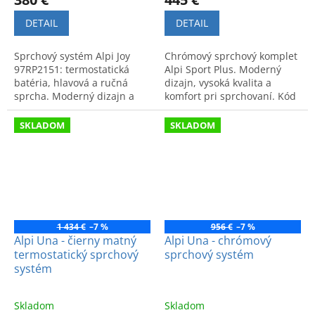
DETAIL
DETAIL
Sprchový systém Alpi Joy
Chrómový sprchový komplet
97RP2151: termostatická
Alpi Sport Plus. Moderný
batéria, hlavová a ručná
dizajn, vysoká kvalita a
sprcha. Moderný dizajn a
komfort pri sprchovaní. Kód
vysoká kvalita pre vašu
produktu: 96RP7251.
kúpeľňu.
SKLADOM
SKLADOM
1 434 €
–7 %
956 €
–7 %
Alpi Una - čierny matný
Alpi Una - chrómový
termostatický sprchový
sprchový systém
systém
Skladom
Skladom