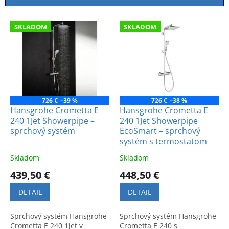
i
e
V
p
SKLADOM
SKLADOM
ý
r
p
o
i
d
s
u
p
k
r
t
o
726 €
–39 %
726 €
–38 %
o
d
Hansgrohe Crometta E
Hansgrohe Crometta E
v
240 1Jet Showerpipe –
240 1Jet Showerpipe
u
sprchový systém
EcoSmart – sprchový
k
systém s termostatom
t
o
Skladom
Skladom
v
439,50 €
448,50 €
DETAIL
DETAIL
Sprchový systém Hansgrohe
Sprchový systém Hansgrohe
Crometta E 240 1jet v
Crometta E 240 s