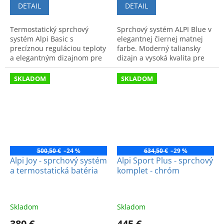
DETAIL
DETAIL
Termostatický sprchový
Sprchový systém ALPI Blue v
systém Alpi Basic s
elegantnej čiernej matnej
precíznou reguláciou teploty
farbe. Moderný taliansky
a elegantným dizajnom pre
dizajn a vysoká kvalita pre
maximálny komfort. Kód:
maximálny komfort vo vašej
11SP2151.
kúpeľni.
SKLADOM
SKLADOM
500,50 €
–24 %
634,50 €
–29 %
Alpi Joy - sprchový systém
Alpi Sport Plus - sprchový
a termostatická batéria
komplet - chróm
Skladom
Skladom
380 €
445 €