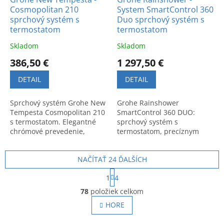
Cosmopolitan 210
System SmartControl 360
sprchový systém s
Duo sprchový systém s
termostatom
termostatom
Skladom
Skladom
386,50 €
1 297,50 €
DETAIL
DETAIL
Sprchový systém Grohe New
Grohe Rainshower
Tempesta Cosmopolitan 210
SmartControl 360 DUO:
s termostatom. Elegantné
sprchový systém s
chrómové prevedenie,
termostatom, precíznym
moderný dizajn a maximálny
ovládaním a relaxačným
komfort pre vašu kúpeľňu.
prúdom. Nemecká kvalita
NAČÍTAŤ 24 ĎALŠÍCH
pre modernú kúpeľňu.
S
1
4
t
O
r
78
položiek celkom
v
á
l
HORE
n
á
k
o