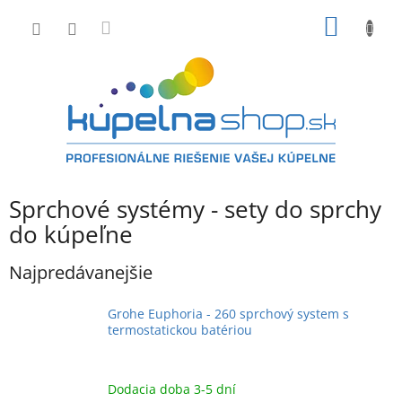
Prejsť
NÁKU
na
obsah
KOŠÍK
Sprchové systémy - sety do sprchy
do kúpeľne
Najpredávanejšie
Grohe Euphoria - 260 sprchový system s
termostatickou batériou
Dodacia doba 3-5 dní