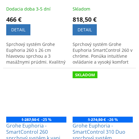
Dodacia doba 3-5 dní
Skladom
466 €
818,50 €
DETAIL
DETAIL
Sprchový systém Grohe
Sprchový systém Grohe
Euphoria 260 s 26 cm
Euphoria SmartControl 260 v
hlavovou sprchou a 3
chróme. Ponúka intuitívne
masážnymi prúdmi. Kvalitný
ovládanie a vysoký komfort
a moderný dizajn do
pri sprchovaní. Kód výrobku:
kúpeľne. Kód produktu:
26509000.
SKLADOM
27296002.
1 287,50 €
–25 %
1 274,50 €
–26 %
Grohe Euphoria -
Grohe Euphoria -
SmartControl 260
SmartControl 310 Duo
sprchový systém k vani
sprchový systém