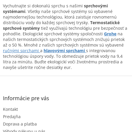
d
v
a
Vychutnajte si dokonalú sprchu s našimi
sprchovými
a
c
systémami
. Všetky naše sprchové systémy sú vybavené
n
i
najmodernejšou technológiou, ktorá zaisťuje rovnomernú
i
e
distribúciu vody do každej sprchovej trysky.
Termostatické
e
p
sprchové systémy
tiež využívajú technológiu pre bezpečnosť a
r
pohodlie. Ekologické sprchové systémy spoločnosti
Grohe
na
v
našich termostatických sprchových systémoch znižujú prietok
k
až o 50 %. Mnohé z našich sprchových systémov sú vybavené
y
ručnými sprchami
a
hlavovými sprchami
s integrovanou
v
technológiou úspory vody. To obmedzuje prietok vody na 9,4
ý
litra za minútu. Buďte ekologickí voči životnému prostredia a
p
navyše ušetrite ročne desiatky eur.
i
Z
s
u
á
p
ä
Informácie pre vás
t
Kontakt
i
e
Predajňa
Doprava a platba
Výhody nákupu u nás