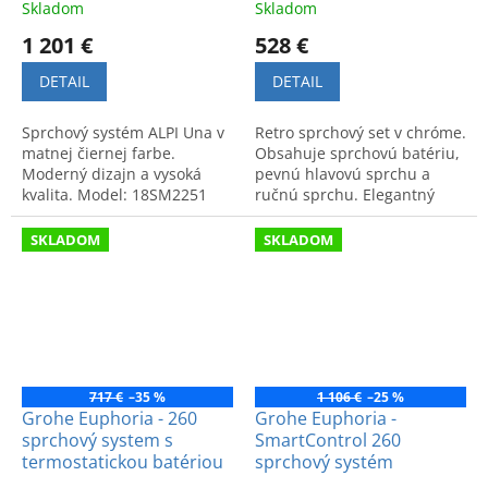
Skladom
Skladom
1 201 €
528 €
DETAIL
DETAIL
Sprchový systém ALPI Una v
Retro sprchový set v chróme.
matnej čiernej farbe.
Obsahuje sprchovú batériu,
Moderný dizajn a vysoká
pevnú hlavovú sprchu a
kvalita. Model: 18SM2251
ručnú sprchu. Elegantný
NE.
dizajn a vysoký komfort.
SKLADOM
SKLADOM
717 €
–35 %
1 106 €
–25 %
Grohe Euphoria - 260
Grohe Euphoria -
sprchový system s
SmartControl 260
termostatickou batériou
sprchový systém