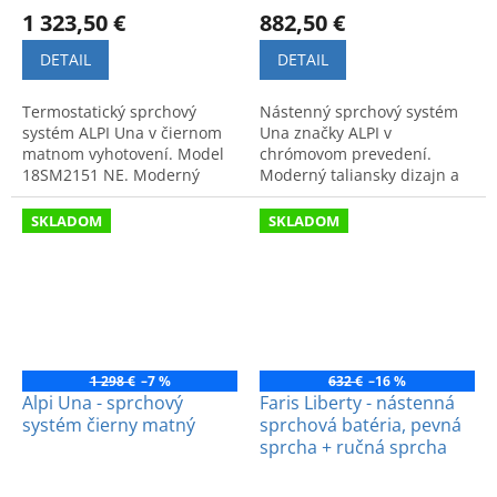
1 323,50 €
882,50 €
DETAIL
DETAIL
Termostatický sprchový
Nástenný sprchový systém
systém ALPI Una v čiernom
Una značky ALPI v
matnom vyhotovení. Model
chrómovom prevedení.
18SM2151 NE. Moderný
Moderný taliansky dizajn a
vzhľad a maximálny komfort
vysoký komfort pre vašu
pre kúpeľňu.
kúpeľňu. Kód: 18SM2251.
SKLADOM
SKLADOM
1 298 €
–7 %
632 €
–16 %
Alpi Una - sprchový
Faris Liberty - nástenná
systém čierny matný
sprchová batéria, pevná
sprcha + ručná sprcha