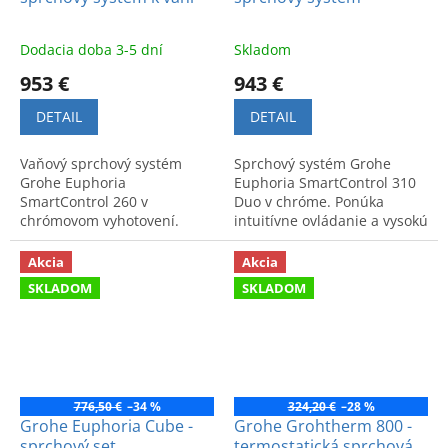
Dodacia doba 3-5 dní
Skladom
953 €
943 €
DETAIL
DETAIL
Vaňový sprchový systém
Sprchový systém Grohe
Grohe Euphoria
Euphoria SmartControl 310
SmartControl 260 v
Duo v chróme. Ponúka
chrómovom vyhotovení.
intuitívne ovládanie a vysokú
Moderný dizajn a intuitívne
kvalitu spracovania.
ovládanie pre vašu kúpeľňu.
Akcia
Akcia
Kód výrobku: 26510000.
SKLADOM
SKLADOM
776,50 €
–34 %
324,20 €
–28 %
Grohe Euphoria Cube -
Grohe Grohtherm 800 -
sprchový set
termostatická sprchová