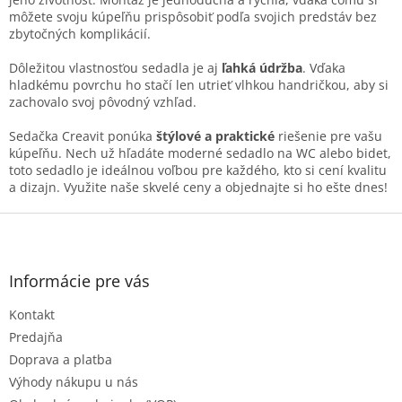
v
môžete svoju kúpeľňu prispôsobiť podľa svojich predstáv bez
k
zbytočných komplikácií.
y
v
Dôležitou vlastnosťou sedadla je aj
ľahká údržba
. Vďaka
ý
hladkému povrchu ho stačí len utrieť vlhkou handričkou, aby si
p
zachovalo svoj pôvodný vzhľad.
i
s
Sedačka Creavit ponúka
štýlové a praktické
riešenie pre vašu
u
kúpeľňu. Nech už hľadáte moderné sedadlo na WC alebo bidet,
toto sedadlo je ideálnou voľbou pre každého, kto si cení kvalitu
a dizajn. Využite naše skvelé ceny a objednajte si ho ešte dnes!
Z
á
p
ä
Informácie pre vás
t
Kontakt
i
e
Predajňa
Doprava a platba
Výhody nákupu u nás