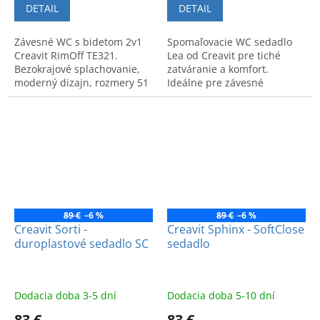
DETAIL
DETAIL
Závesné WC s bidetom 2v1
Spomaľovacie WC sedadlo
Creavit RimOff TE321.
Lea od Creavit pre tiché
Bezokrajové splachovanie,
zatváranie a komfort.
moderný dizajn, rozmery 51
Ideálne pre závesné
x 35,5 cm. Maximálna
WC+bidet 2v1. Moderný
hygiena a komfort pre vašu
dizajn a kvalita. Kód:
kúpeľňu.
KC2303.01.
89 €
–6 %
89 €
–6 %
Creavit Sorti -
Creavit Sphinx - SoftClose
duroplastové sedadlo SC
sedadlo
Dodacia doba 3-5 dní
Dodacia doba 5-10 dní
83 €
83 €