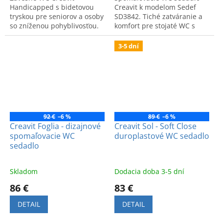
Handicapped s bidetovou
Creavit k modelom Sedef
tryskou pre seniorov a osoby
SD3842. Tiché zatváranie a
so zníženou pohyblivosťou.
komfort pre stojaté WC s
Zabezpečuje vysoký komfort,
bidetom 2v1. Kvalitný
bezpečnosť a osobnú
doplnok pre modernú
3-5 dní
hygienu.
kúpeľňu.
92 €
–6 %
89 €
–6 %
Creavit Foglia - dizajnové
Creavit Sol - Soft Close
spomaľovacie WC
duroplastové WC sedadlo
sedadlo
Skladom
Dodacia doba 3-5 dní
86 €
83 €
DETAIL
DETAIL