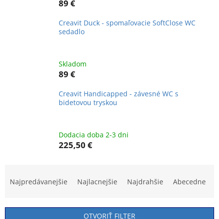
89 €
Creavit Duck - spomaľovacie SoftClose WC
sedadlo
Skladom
89 €
Creavit Handicapped - závesné WC s
bidetovou tryskou
Dodacia doba 2-3 dni
225,50 €
R
a
Najpredávanejšie
Najlacnejšie
Najdrahšie
Abecedne
d
e
n
OTVORIŤ FILTER