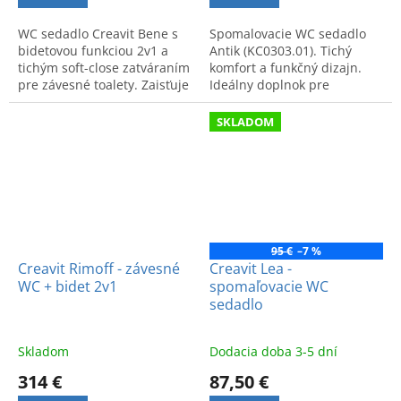
WC sedadlo Creavit Bene s
Spomalovacie WC sedadlo
bidetovou funkciou 2v1 a
Antik (KC0303.01). Tichý
tichým soft-close zatváraním
komfort a funkčný dizajn.
pre závesné toalety. Zaisťuje
Ideálny doplnok pre
maximálnu hygienu a
WC+bidet 2v1 Creavit Antik
komfort. Kód: KC3551.
AN320.
SKLADOM
95 €
–7 %
Creavit Rimoff - závesné
Creavit Lea -
WC + bidet 2v1
spomaľovacie WC
sedadlo
Skladom
Dodacia doba 3-5 dní
314 €
87,50 €