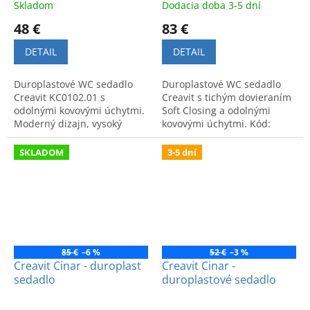
Skladom
Dodacia doba 3-5 dní
48 €
83 €
DETAIL
DETAIL
Duroplastové WC sedadlo
Duroplastové WC sedadlo
Creavit KC0102.01 s
Creavit s tichým dovieraním
odolnými kovovými úchytmi.
Soft Closing a odolnými
Moderný dizajn, vysoký
kovovými úchytmi. Kód:
komfort a dlhá životnosť.
KC0103.01.
SKLADOM
3-5 dní
85 €
–6 %
52 €
–3 %
Creavit Cinar - duroplast
Creavit Cinar -
sedadlo
duroplastové sedadlo