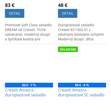
83 €
48 €
DETAIL
DETAIL
Prémiové Soft Close sedadlo
Duroplastové sedadlo
DREAM od Creavit. Tiché
Creavit KC1502.01 s
zatváranie, moderný dizajn
odolnými kovovými úchytmi.
a špičková kvalita pre
Moderný dizajn, dlhá
maximálny komfort v
životnosť a maximálny
kúpeľni.
komfort pre vašu kúpeľňu.
SKLADOM
52 €
–7 %
89 €
–6 %
Creavit Amasra -
Creavit Amasra -
duroplastové sedadlo
duroplastové SC sedadlo