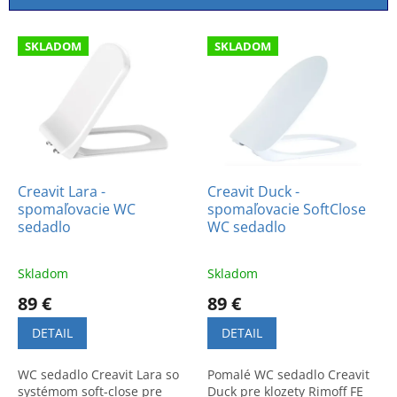
i
e
V
p
SKLADOM
SKLADOM
ý
r
p
o
i
d
s
u
p
k
r
t
o
o
d
Creavit Lara -
Creavit Duck -
v
spomaľovacie WC
spomaľovacie SoftClose
u
sedadlo
WC sedadlo
k
t
o
Skladom
Skladom
v
89 €
89 €
DETAIL
DETAIL
WC sedadlo Creavit Lara so
Pomalé WC sedadlo Creavit
systémom soft-close pre
Duck pre klozety Rimoff FE