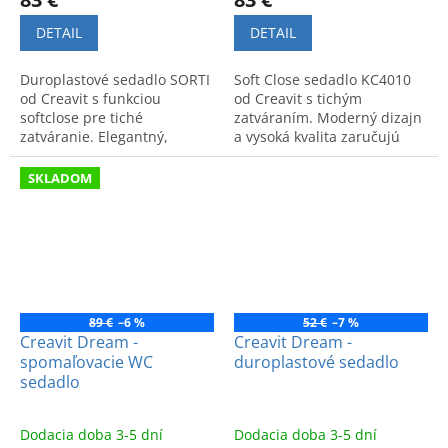
DETAIL
DETAIL
Duroplastové sedadlo SORTI
Soft Close sedadlo KC4010
od Creavit s funkciou
od Creavit s tichým
softclose pre tiché
zatváraním. Moderný dizajn
zatváranie. Elegantný,
a vysoká kvalita zaručujú
odolný doplnok do modernej
komfort a dlhú životnosť vo
kúpeľne. Kód: KC2103.01.
vašej kúpeľni.
SKLADOM
89 €
–6 %
52 €
–7 %
Creavit Dream -
Creavit Dream -
spomaľovacie WC
duroplastové sedadlo
sedadlo
Dodacia doba 3-5 dní
Dodacia doba 3-5 dní