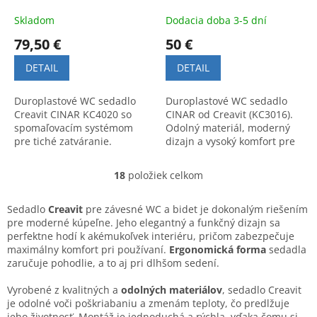
Skladom
Dodacia doba 3-5 dní
79,50 €
50 €
DETAIL
DETAIL
Duroplastové WC sedadlo
Duroplastové WC sedadlo
Creavit CINAR KC4020 so
CINAR od Creavit (KC3016).
spomaľovacím systémom
Odolný materiál, moderný
pre tiché zatváranie.
dizajn a vysoký komfort pre
Kvalitné spracovanie a
vašu kúpeľňu. Kód produktu:
moderný dizajn vhodný do
KC0702.01.
18
položiek celkom
O
každej kúpeľne.
v
l
Sedadlo
Creavit
pre závesné WC a bidet je dokonalým riešením
á
pre moderné kúpeľne. Jeho elegantný a funkčný dizajn sa
d
perfektne hodí k akémukoľvek interiéru, pričom zabezpečuje
a
maximálny komfort pri používaní.
Ergonomická forma
sedadla
c
zaručuje pohodlie, a to aj pri dlhšom sedení.
i
e
Vyrobené z kvalitných a
odolných materiálov
, sedadlo Creavit
p
je odolné voči poškriabaniu a zmenám teploty, čo predlžuje
r
jeho životnosť. Montáž je jednoduchá a rýchla, vďaka čomu si