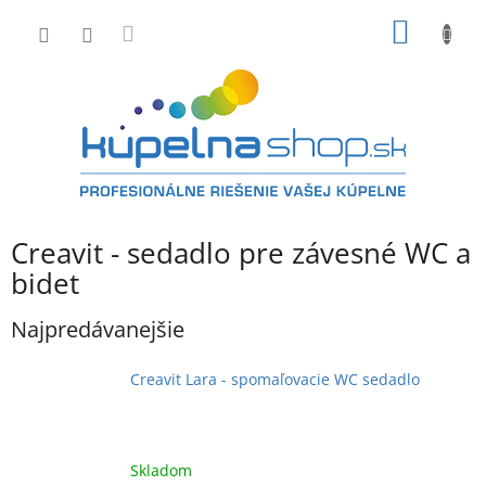
Prejsť
NÁKU
na
obsah
KOŠÍK
Creavit - sedadlo pre závesné WC a
bidet
Najpredávanejšie
Creavit Lara - spomaľovacie WC sedadlo
Skladom