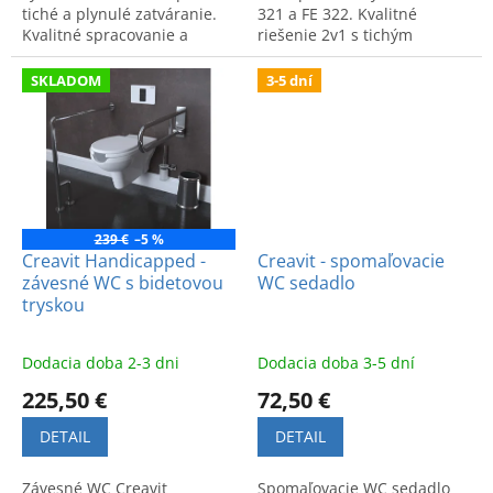
tiché a plynulé zatváranie.
321 a FE 322. Kvalitné
Kvalitné spracovanie a
riešenie 2v1 s tichým
moderný dizajn zvyšujú
zatváraním a štýlovým
komfort a bezpečnosť v
dizajnom pre maximálny
SKLADOM
3-5 dní
kúpeľni.
komfort.
239 €
–5 %
Creavit Handicapped -
Creavit - spomaľovacie
závesné WC s bidetovou
WC sedadlo
tryskou
Dodacia doba 2-3 dni
Dodacia doba 3-5 dní
225,50 €
72,50 €
DETAIL
DETAIL
Závesné WC Creavit
Spomaľovacie WC sedadlo