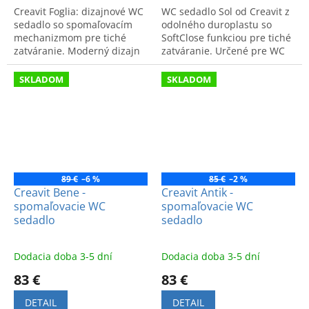
Creavit Foglia: dizajnové WC
WC sedadlo Sol od Creavit z
sedadlo so spomaľovacím
odolného duroplastu so
mechanizmom pre tiché
SoftClose funkciou pre tiché
zatváranie. Moderný dizajn
zatváranie. Určené pre WC
a komfort. Kód: FG3640.
SO3641. Moderný dizajn a
vysoká odolnosť.
SKLADOM
SKLADOM
89 €
–6 %
85 €
–2 %
Creavit Bene -
Creavit Antik -
spomaľovacie WC
spomaľovacie WC
sedadlo
sedadlo
Dodacia doba 3-5 dní
Dodacia doba 3-5 dní
83 €
83 €
DETAIL
DETAIL