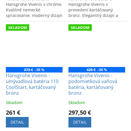
Hansgrohe Vivenis v chróme.
Hansgrohe Vivenis v
Kvalitné nemecké
prevedení kartáčovaný
spracovanie, moderný dizajn
bronz. Elegantný dizajn a
a vysoký komfort pre
špičková kvalita pre
každodenný relax vo vani.
maximálny komfort a štýl vo
SKLADOM
SKLADOM
vašej kúpeľni.
373 €
–30 %
425 €
–30 %
Hansgrohe Vivenis -
Hansgrohe Vivenis -
umývadlová batéria 110
podomietková vaňová
CoolStart, kartáčovaný
batéria, kartáčovaný
bronz
bronz
Skladom
Skladom
261 €
297,50 €
DETAIL
DETAIL