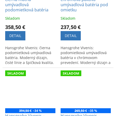
umývadlová
umývadlová batéria pod
podomietková batéria
omietku
Skladom
Skladom
358,50 €
237,50 €
DETAIL
DETAIL
Hansgrohe Vivenis: čierna
Hansgrohe Vivenis:
podomietková umývadlová
podomietková umývadlová
batéria. Moderný dizajn,
batéria v chrómovom
čisté línie a špičková kvalita.
prevedení. Moderný dizajn a
špičková kvalita pre vaše
umývadlo.
SKLADOM
SKLADOM
394,50 €
–34 %
265,50 €
–35 %
Hansgrohe Vivenis –
Hansgrohe Vivenis –