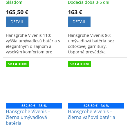
Skladom
Dodacia doba 3-5 dní
165,50 €
163 €
DETAIL
DETAIL
Hansgrohe Vivenis 110:
Hansgrohe Vivenis 80:
vyššia umývadlová batéria s
umývadlová batéria bez
elegantným dizajnom a
odtokovej garnitúry.
vysokým komfortom pre
Úsporná prevádzka,
modernú kúpeľňu. Model
moderný dizajn a vysoká
bez odtokovej garnitúry.
kvalita spracovania.
SKLADOM
SKLADOM
552,50 €
–35 %
625,50 €
–34 %
Hansgrohe Vivenis –
Hansgrohe Vivenis –
čierna umývadlová
čierna vaňová batéria
batéria