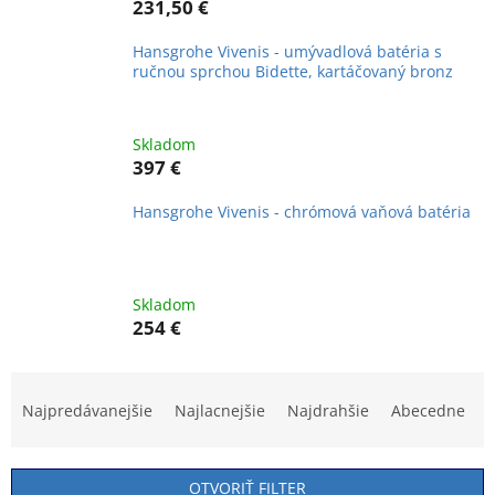
231,50 €
Hansgrohe Vivenis - umývadlová batéria s
ručnou sprchou Bidette, kartáčovaný bronz
Skladom
397 €
Hansgrohe Vivenis - chrómová vaňová batéria
Skladom
254 €
R
a
Najpredávanejšie
Najlacnejšie
Najdrahšie
Abecedne
d
e
n
OTVORIŤ FILTER