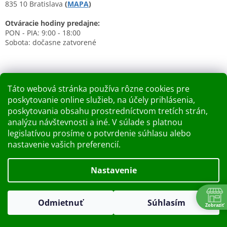
835 10 Bratislava
(
MAPA
)
Otváracie hodiny predajne:
PON - PIA: 9:00 - 18:00
Sobota: dočasne zatvorené
Táto webová stránka používa rôzne cookies pre
poskytovanie online služieb, na účely prihlásenia,
Nákupný košík
poskytovania obsahu prostredníctvom tretích strán,
analýzu návštevnosti a iné. V súlade s platnou
0
KS /
0 €
legislatívou prosíme o potvrdenie súhlasu alebo
nastavenie vašich preferencií.
Vytvoril Shoptet
Nastavenie
Dobry deň Chceme Vás informovať, že predajňa bude zatvorená
Copyright 2026
Kupelnashop.sk
. Všetky práva vyhradené.
v piatok 7.8.2026. Ďakujeme za pochopenie S pozdravom
Odmietnuť
Súhlasím
Upraviť nastavenie cookies
Zobraziť
KUPELNASHOP TEAM