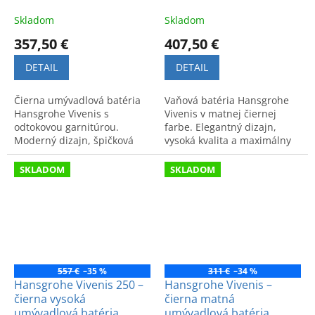
Skladom
Skladom
357,50 €
407,50 €
DETAIL
DETAIL
Čierna umývadlová batéria
Vaňová batéria Hansgrohe
Hansgrohe Vivenis s
Vivenis v matnej čiernej
odtokovou garnitúrou.
farbe. Elegantný dizajn,
Moderný dizajn, špičková
vysoká kvalita a maximálny
kvalita a luxusný vzhľad pre
komfort pre vašu kúpeľňu.
vašu kúpeľňu.
SKLADOM
SKLADOM
557 €
–35 %
311 €
–34 %
Hansgrohe Vivenis 250 –
Hansgrohe Vivenis –
čierna vysoká
čierna matná
umývadlová batéria
umývadlová batéria