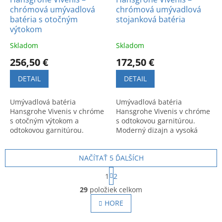
chrómová umývadlová
chrómová umývadlová
batéria s otočným
stojanková batéria
výtokom
Skladom
Skladom
256,50 €
172,50 €
DETAIL
DETAIL
Umývadlová batéria
Umývadlová batéria
Hansgrohe Vivenis v chróme
Hansgrohe Vivenis v chróme
s otočným výtokom a
s odtokovou garnitúrou.
odtokovou garnitúrou.
Moderný dizajn a vysoká
Praktické a kvalitné riešenie
funkčnosť pre kúpeľňu.
pre komfort v kúpeľni.
Model: 75020000.
NAČÍTAŤ 5 ĎALŠÍCH
S
1
2
t
O
r
29
položiek celkom
v
á
l
HORE
n
á
k
o