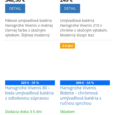
DETAIL
DETAIL
Páková umývadlová batéria
Umývadlová batéria
Hansgrohe Vivenis v matnej
Hansgrohe Vivenis 210 v
čiernej farbe s otočným
chróme s otočným výtokom.
výtokom. Štýlový moderný
Moderný dizajn bez
dizajn a vysoký komfort pre
odtokovej súpravy. Kód
vašu kúpeľňu.
produktu: 75032000.
3-5 dní
327 €
–35 %
399 €
–34 %
Hansgrohe Vivenis 80 –
Hansgrohe Vivenis
biela umývadlová batéria
Bidette – chrómová
s odtokovou súpravou
umývadlová batéria s
ručnou sprchou
Dodacia doba 3-5 dní
Skladom