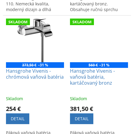
110. Nemecká kvalita,
kartáčovaný bronz.
moderný dizajn a dlhá
Obsahuje ručnú sprchu
životnosť. Kód produktu:
Bidette a sprchovú hadicu s
75022670.
dĺžkou 160 cm pre vyšší
SKLADOM
SKLADOM
komfort.
373,50 €
–31 %
560 €
–31 %
Hansgrohe Vivenis -
Hansgrohe Vivenis -
chrómová vaňová batéria
vaňová batéria,
kartáčovaný bronz
Skladom
Skladom
254 €
381,50 €
DETAIL
DETAIL
Páková vaňová batéria
Páková vaňová batéria