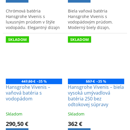
Chrómová batéria
Biela vaňová batéria
Hansgrohe Vivenis s
Hansgrohe Vivenis s
luxusným prúdom v štýle
vodopádovým prúdom.
vodopádu. Elegantný dizajn
Moderný biely dizajn,
a moderný vzhľad. K
kvalitné materiály a vysoký
dispozícii v našej predajni.
komfort pri používaní.
SKLADOM
SKLADOM
447,50 €
–35 %
557 €
–35 %
Hansgrohe Vivenis –
Hansgrohe Vivenis – biela
vaňová batéria s
vysoká umývadlová
vodopádom
batéria 250 bez
odtokovej súpravy
Skladom
Skladom
290,50 €
362 €