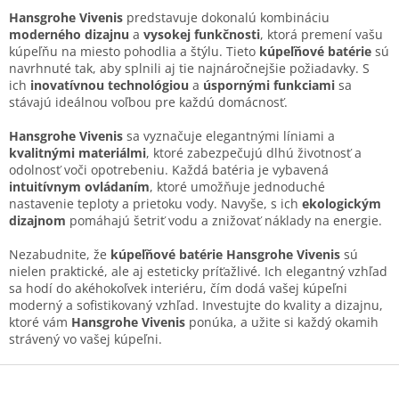
d
v
a
Hansgrohe Vivenis
predstavuje dokonalú kombináciu
a
c
moderného dizajnu
a
vysokej funkčnosti
, ktorá premení vašu
n
i
kúpeľňu na miesto pohodlia a štýlu. Tieto
kúpeľňové batérie
sú
i
e
navrhnuté tak, aby splnili aj tie najnáročnejšie požiadavky. S
e
p
ich
inovatívnou technológiou
a
úspornými funkciami
sa
r
stávajú ideálnou voľbou pre každú domácnosť.
v
k
Hansgrohe Vivenis
sa vyznačuje elegantnými líniami a
y
kvalitnými materiálmi
, ktoré zabezpečujú dlhú životnosť a
v
odolnosť voči opotrebeniu. Každá batéria je vybavená
ý
intuitívnym ovládaním
, ktoré umožňuje jednoduché
p
nastavenie teploty a prietoku vody. Navyše, s ich
ekologickým
i
dizajnom
pomáhajú šetriť vodu a znižovať náklady na energie.
s
u
Nezabudnite, že
kúpeľňové batérie Hansgrohe Vivenis
sú
nielen praktické, ale aj esteticky príťažlivé. Ich elegantný vzhľad
sa hodí do akéhokoľvek interiéru, čím dodá vašej kúpeľni
moderný a sofistikovaný vzhľad. Investujte do kvality a dizajnu,
ktoré vám
Hansgrohe Vivenis
ponúka, a užite si každý okamih
strávený vo vašej kúpeľni.
Z
á