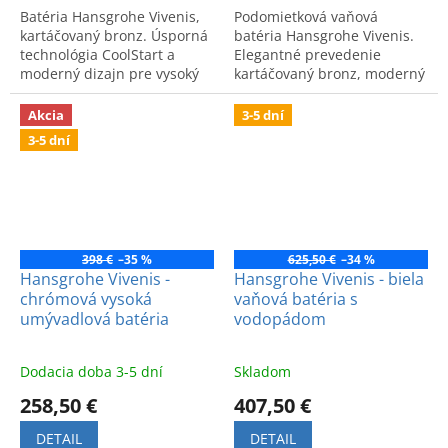
Batéria Hansgrohe Vivenis,
Podomietková vaňová
kartáčovaný bronz. Úsporná
batéria Hansgrohe Vivenis.
technológia CoolStart a
Elegantné prevedenie
moderný dizajn pre vysoký
kartáčovaný bronz, moderný
komfort. Vhodná do
dizajn a vysoký komfort pre
modernej kúpeľne.
vašu vaňu.
Akcia
3-5 dní
3-5 dní
398 €
–35 %
625,50 €
–34 %
Hansgrohe Vivenis -
Hansgrohe Vivenis - biela
chrómová vysoká
vaňová batéria s
umývadlová batéria
vodopádom
Dodacia doba 3-5 dní
Skladom
258,50 €
407,50 €
DETAIL
DETAIL