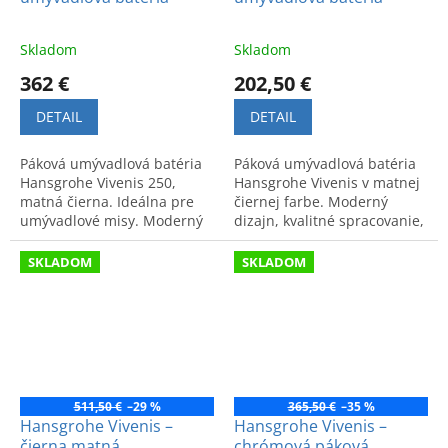
Skladom
Skladom
362 €
202,50 €
DETAIL
DETAIL
Páková umývadlová batéria
Páková umývadlová batéria
Hansgrohe Vivenis 250,
Hansgrohe Vivenis v matnej
matná čierna. Ideálna pre
čiernej farbe. Moderný
umývadlové misy. Moderný
dizajn, kvalitné spracovanie,
vzhľad a vysoká kvalita. Kód:
bez odtokovej súpravy.
75042670.
Štýlový a komfortný doplnok.
SKLADOM
SKLADOM
511,50 €
–29 %
365,50 €
–35 %
Hansgrohe Vivenis –
Hansgrohe Vivenis –
čierna matná
chrómová páková