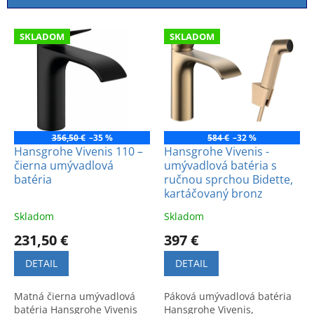
i
e
V
p
SKLADOM
SKLADOM
ý
r
p
o
i
d
s
u
p
k
r
t
o
356,50 €
–35 %
584 €
–32 %
o
d
Hansgrohe Vivenis 110 –
Hansgrohe Vivenis -
v
čierna umývadlová
umývadlová batéria s
u
batéria
ručnou sprchou Bidette,
k
kartáčovaný bronz
t
o
Skladom
Skladom
v
231,50 €
397 €
DETAIL
DETAIL
Matná čierna umývadlová
Páková umývadlová batéria
batéria Hansgrohe Vivenis
Hansgrohe Vivenis,