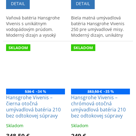
DETAIL
DETAIL
Vaňová batéria Hansgrohe
Biela matná umývadlová
Vivenis s unikátnym
batéria Hansgrohe Vivenis
vodopádovým prúdom.
250 pre umývadlové misy.
Moderný dizajn a vysoký
Moderný dizajn, unikátny
komfort pri používaní.
prúd vody a špičková kvalita.
Bez odtokovej súpravy.
SKLADOM
SKLADOM
536 €
–34 %
383,50 €
–35 %
Hansgrohe Vivenis –
Hansgrohe Vivenis –
čierna otočná
chrómová otočná
umývadlová batéria 210
umývadlová batéria 210
bez odtokovej súpravy
bez odtokovej súpravy
Skladom
Skladom
348,50 €
249 €