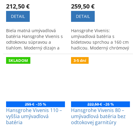
212,50 €
259,50 €
DETAIL
DETAIL
Biela matná umývadlová
Hansgrohe Vivenis:
batéria Hansgrohe Vivenis s
umývadlová batéria s
odtokovou súpravou a
bidetovou sprchou a 160 cm
tiahlom. Moderný dizajn a
hadicou. Moderný chrómový
špičková funkčnosť pre vašu
dizajn a funkčnosť pre
kúpeľňu. Kvalitné
maximálny komfort v
SKLADOM
3-5 dní
spracovanie.
kúpeľni.
255 €
–35 %
222,50 €
–26 %
Hansgrohe Vivenis 110 –
Hansgrohe Vivenis 80 –
vyššia umývadlová
umývadlová batéria bez
batéria
odtokovej garnitúry