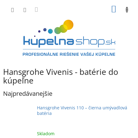
Prejsť
NÁKU
na
obsah
KOŠÍK
Hansgrohe Vivenis - batérie do
kúpeľne
Najpredávanejšie
Hansgrohe Vivenis 110 – čierna umývadlová
batéria
Skladom