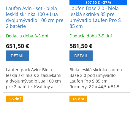
807,50 €
–27 %
Laufen Avin - set - biela
Laufen Base 2.0 - biela
lesklá skrinka 100 + Lua
lesklá skrinka 85 pre
dvojumývadlo 100 cm pre
umývadlo Laufen Pro S
2 batérie
85 cm
Dodacia doba 3-5 dní
Dodacia doba 3-5 dní
651,50 €
581,50 €
DETAIL
DETAIL
Laufen pack Avin: Biela
Biela lesklá skrinka Laufen
lesklá skrinka s 2 zásuvkami
Base 2.0 pod umývadlo
a dvojumývadlo Lua 100 cm
Laufen Pro S 85 cm.
pre 2 batérie. Kvalitný a
Rozmery: 82 x 44,5 x 51,5
štýlový set značky Laufen do
cm. Praktický úložný priestor
vašej kúpeľne.
a moderný dizajn.
3-5 dní
3-5 dní