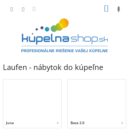
Prejsť
NÁKU
na
obsah
KOŠÍK
Laufen - nábytok do kúpeľne
Juna
Base 2.0