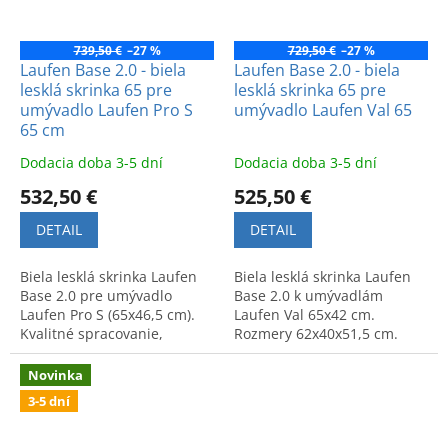
739,50 €
–27 %
729,50 €
–27 %
Laufen Base 2.0 - biela
Laufen Base 2.0 - biela
lesklá skrinka 65 pre
lesklá skrinka 65 pre
umývadlo Laufen Pro S
umývadlo Laufen Val 65
65 cm
Dodacia doba 3-5 dní
Dodacia doba 3-5 dní
532,50 €
525,50 €
DETAIL
DETAIL
Biela lesklá skrinka Laufen
Biela lesklá skrinka Laufen
Base 2.0 pre umývadlo
Base 2.0 k umývadlám
Laufen Pro S (65x46,5 cm).
Laufen Val 65x42 cm.
Kvalitné spracovanie,
Rozmery 62x40x51,5 cm.
moderný dizajn. Rozmery:
Špičková švajčiarska kvalita a
62x44,5x51,5 cm.
dizajn.
Novinka
3-5 dní