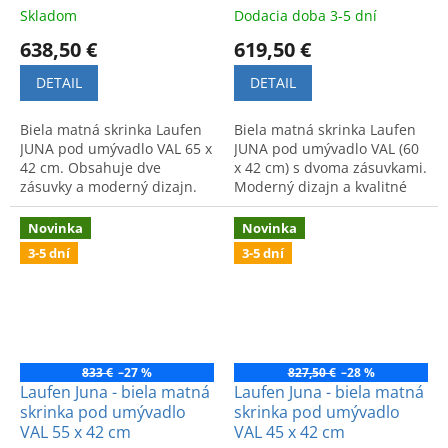
Skladom
Dodacia doba 3-5 dní
638,50 €
619,50 €
DETAIL
DETAIL
Biela matná skrinka Laufen
Biela matná skrinka Laufen
JUNA pod umývadlo VAL 65 x
JUNA pod umývadlo VAL (60
42 cm. Obsahuje dve
x 42 cm) s dvoma zásuvkami.
zásuvky a moderný dizajn.
Moderný dizajn a kvalitné
spracovanie pre vašu
kúpeľňu.
Novinka
Novinka
3-5 dní
3-5 dní
833 €
–27 %
827,50 €
–28 %
Laufen Juna - biela matná
Laufen Juna - biela matná
skrinka pod umývadlo
skrinka pod umývadlo
VAL 55 x 42 cm
VAL 45 x 42 cm