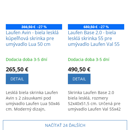
366,50 €
–27 %
680,50 €
–27 %
Laufen Avin - biela lesklá
Laufen Base 2.0 - biela
kúpeľňová skrinka pre
lesklá skrinka 55 pre
umývadlo Lua 50 cm
umývadlo Laufen Val 55
Dodacia doba 3-5 dní
Dodacia doba 3-5 dní
265,50 €
490,50 €
DETAIL
DETAIL
Lesklá biela skrinka Laufen
Skrinka Laufen Base 2.0
Avin s 2 zásuvkami pod
biela lesklá, rozmery
umývadlo Laufen Lua 50x46
52x40x51,5 cm. Určená pre
cm. Moderný dizajn,
umývadlo Laufen Val 55x42
rozmery 47x58x44,5 cm.
cm. Moderný dizajn a
Kvalitný a elegantný
nemecká kvalita.
NAČÍTAŤ 24 ĎALŠÍCH
kúpeľňový nábytok.