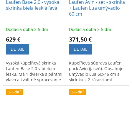
Laufen Base 2.0 - vysoká
Laufen Avin - set - skrinka
skrinka biela lesklá ľavá
+ Laufen Lua umývadlo
60 cm
Dodacia doba 3-5 dní
Dodacia doba 3-5 dní
629 €
371,50 €
DETAIL
DETAIL
Vysoká kúpeľňová skrinka
Kúpeľňová súprava Laufen
Laufen Base 2.0 v bielom
pack Avin (jaseň). Obsahuje
lesku. Má 1 dvierka s pántmi
umývadlo Lua 60x46 cm a
vľavo a kvalitné spracovanie
skrinku s 2 zásuvkami.
v modernom dizajne.
Moderný dizajn a praktický
úložný priestor.
3-5 dní
3-5 dní