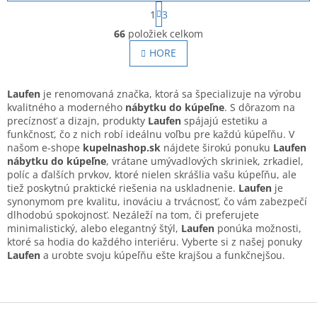
S
1
3
t
O
r
66
položiek celkom
v
á
l
HORE
n
á
k
o
d
v
a
Laufen
je renomovaná značka, ktorá sa špecializuje na výrobu
a
c
kvalitného a moderného
nábytku do kúpeľne
. S dôrazom na
n
i
precíznosť a dizajn, produkty
Laufen
spájajú estetiku a
i
e
funkčnosť, čo z nich robí ideálnu voľbu pre každú kúpeľňu. V
e
p
našom e-shope
kupelnashop.sk
nájdete širokú ponuku
Laufen
r
nábytku do kúpeľne
, vrátane umývadlových skriniek, zrkadiel,
v
políc a ďalších prvkov, ktoré nielen skrášlia vašu kúpeľňu, ale
k
tiež poskytnú praktické riešenia na uskladnenie.
Laufen
je
y
synonymom pre kvalitu, inováciu a trvácnosť, čo vám zabezpečí
v
dlhodobú spokojnosť. Nezáleží na tom, či preferujete
ý
minimalistický, alebo elegantný štýl,
Laufen
ponúka možnosti,
p
ktoré sa hodia do každého interiéru. Vyberte si z našej ponuky
i
Laufen
a urobte svoju kúpeľňu ešte krajšou a funkčnejšou.
s
u
Z