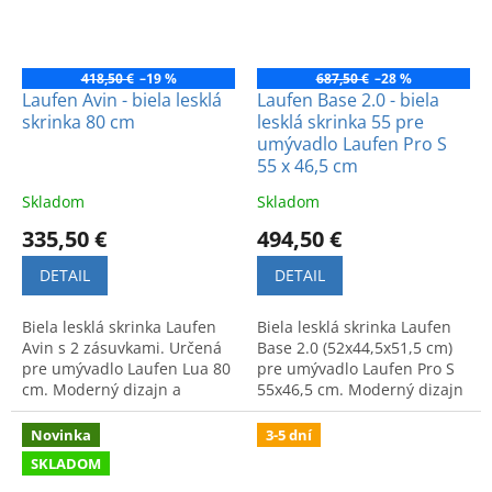
418,50 €
–19 %
687,50 €
–28 %
Laufen Avin - biela lesklá
Laufen Base 2.0 - biela
skrinka 80 cm
lesklá skrinka 55 pre
umývadlo Laufen Pro S
55 x 46,5 cm
Skladom
Skladom
335,50 €
494,50 €
DETAIL
DETAIL
Biela lesklá skrinka Laufen
Biela lesklá skrinka Laufen
Avin s 2 zásuvkami. Určená
Base 2.0 (52x44,5x51,5 cm)
pre umývadlo Laufen Lua 80
pre umývadlo Laufen Pro S
cm. Moderný dizajn a
55x46,5 cm. Moderný dizajn
praktický úložný priestor do
a prvotriedna kvalita pre
kúpeľne.
vašu kúpeľňu.
Novinka
3-5 dní
SKLADOM