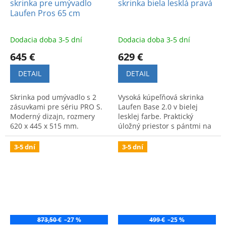
skrinka pre umývadlo
skrinka biela lesklá pravá
Laufen Pros 65 cm
Dodacia doba 3-5 dní
Dodacia doba 3-5 dní
645 €
629 €
DETAIL
DETAIL
Skrinka pod umývadlo s 2
Vysoká kúpeľňová skrinka
zásuvkami pre sériu PRO S.
Laufen Base 2.0 v bielej
Moderný dizajn, rozmery
lesklej farbe. Praktický
620 x 445 x 515 mm.
úložný priestor s pántmi na
Praktický úložný priestor a
pravej strane a nadčasovým
vysoká kvalita pre vašu
dizajnom.
3-5 dní
3-5 dní
kúpeľňu.
873,50 €
–27 %
499 €
–25 %