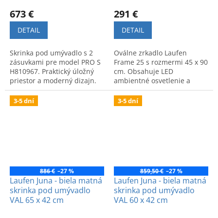
673 €
291 €
DETAIL
DETAIL
Skrinka pod umývadlo s 2
Oválne zrkadlo Laufen
zásuvkami pre model PRO S
Frame 25 s rozmermi 45 x 90
H810967. Praktický úložný
cm. Obsahuje LED
priestor a moderný dizajn.
ambientné osvetlenie a
Rozmery: 670 x 445 x 515
umožňuje vertikálnu aj
mm.
horizontálnu montáž.
3-5 dní
3-5 dní
Vhodné do modernej
kúpeľne.
886 €
–27 %
859,50 €
–27 %
Laufen Juna - biela matná
Laufen Juna - biela matná
skrinka pod umývadlo
skrinka pod umývadlo
VAL 65 x 42 cm
VAL 60 x 42 cm