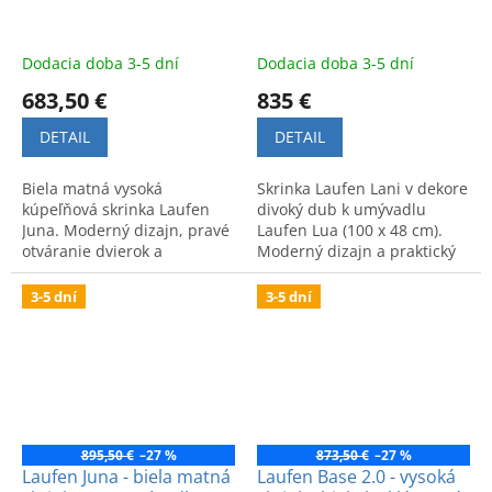
Dodacia doba 3-5 dní
Dodacia doba 3-5 dní
683,50 €
835 €
DETAIL
DETAIL
Biela matná vysoká
Skrinka Laufen Lani v dekore
kúpeľňová skrinka Laufen
divoký dub k umývadlu
Juna. Moderný dizajn, pravé
Laufen Lua (100 x 48 cm).
otváranie dvierok a
Moderný dizajn a praktický
prémiová kvalita.
úložný priestor pre vašu
kúpeľňu.
3-5 dní
3-5 dní
895,50 €
–27 %
873,50 €
–27 %
Laufen Juna - biela matná
Laufen Base 2.0 - vysoká