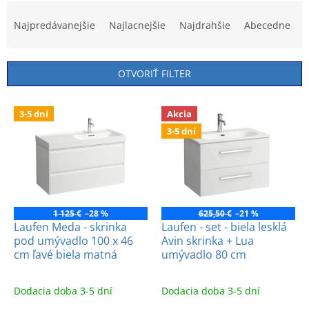
R
a
Najpredávanejšie
Najlacnejšie
Najdrahšie
Abecedne
d
e
n
OTVORIŤ FILTER
i
e
V
p
3-5 dní
Akcia
ý
r
3-5 dní
p
o
i
d
s
u
p
k
r
t
o
1 125 €
–28 %
625,50 €
–21 %
o
d
Laufen Meda - skrinka
Laufen - set - biela lesklá
v
pod umývadlo 100 x 46
Avin skrinka + Lua
u
cm ľavé biela matná
umývadlo 80 cm
k
t
o
Dodacia doba 3-5 dní
Dodacia doba 3-5 dní
v