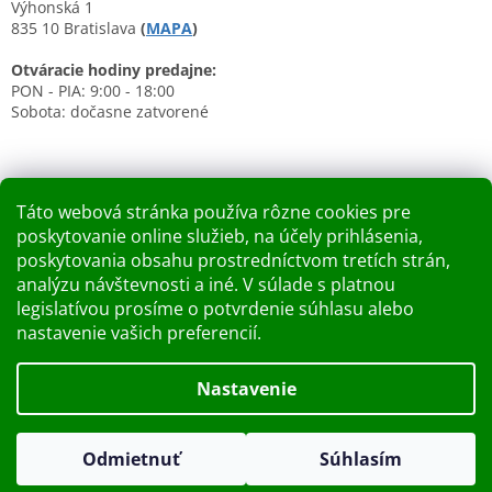
Výhonská 1
835 10 Bratislava
(
MAPA
)
Otváracie hodiny predajne:
PON - PIA: 9:00 - 18:00
Sobota: dočasne zatvorené
Táto webová stránka používa rôzne cookies pre
poskytovanie online služieb, na účely prihlásenia,
Nákupný košík
poskytovania obsahu prostredníctvom tretích strán,
analýzu návštevnosti a iné. V súlade s platnou
0
KS /
0 €
legislatívou prosíme o potvrdenie súhlasu alebo
nastavenie vašich preferencií.
Vytvoril Shoptet
Nastavenie
Dobry deň Chceme Vás informovať, že predajňa bude zatvorená
Copyright 2026
Kupelnashop.sk
. Všetky práva vyhradené.
v piatok 7.8.2026. Ďakujeme za pochopenie S pozdravom
Odmietnuť
Súhlasím
Upraviť nastavenie cookies
KUPELNASHOP TEAM