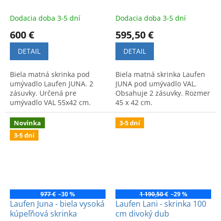
Dodacia doba 3-5 dní
Dodacia doba 3-5 dní
600 €
595,50 €
DETAIL
DETAIL
Biela matná skrinka pod
Biela matná skrinka Laufen
umývadlo Laufen JUNA. 2
JUNA pod umývadlo VAL.
zásuvky. Určená pre
Obsahuje 2 zásuvky. Rozmer
umývadlo VAL 55x42 cm.
45 x 42 cm.
Praktický úložný priestor v
modernom dizajne.
Novinka
3-5 dní
3-5 dní
977 €
–30 %
1 190,50 €
–29 %
Laufen Juna - biela vysoká
Laufen Lani - skrinka 100
kúpeľňová skrinka
cm divoký dub