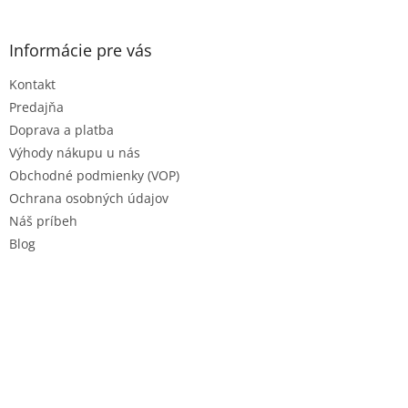
á
p
ä
Informácie pre vás
t
Kontakt
i
e
Predajňa
Doprava a platba
Výhody nákupu u nás
Obchodné podmienky (VOP)
Ochrana osobných údajov
Náš príbeh
Blog