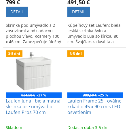
799 €
491,50 €
DETAIL
DETAIL
Skrinka pod umývadlo s 2
Kúpeľňový set Laufen: biela
zásuvkami a odkladacou
lesklá skrinka Avin a
plochou vľavo. Rozmery 100
umývadlo Lua so šírkou 80
x 46 cm. Zabezpečuje úložný
cm. Švajčiarska kvalita a
priestor a moderný vzhľad.
moderný dizajn.
3-5 dní
3-5 dní
934,50 €
–27 %
389,50 €
–25 %
Laufen Juna - biela matná
Laufen Frame 25 - oválne
skrinka pre umývadlo
zrkadlo 45 x 90 cm s LED
Laufen Pros 70 cm
osvetlením
Skladom
Dodacia doba 3-5 dní