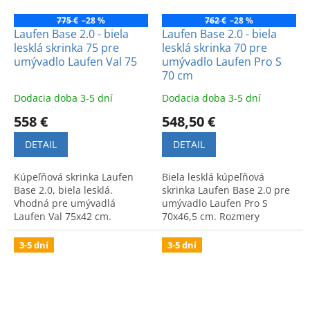
775 €
–28 %
762 €
–28 %
Laufen Base 2.0 - biela
Laufen Base 2.0 - biela
lesklá skrinka 75 pre
lesklá skrinka 70 pre
umývadlo Laufen Val 75
umývadlo Laufen Pro S
70 cm
Dodacia doba 3-5 dní
Dodacia doba 3-5 dní
558 €
548,50 €
DETAIL
DETAIL
Kúpeľňová skrinka Laufen
Biela lesklá kúpeľňová
Base 2.0, biela lesklá.
skrinka Laufen Base 2.0 pre
Vhodná pre umývadlá
umývadlo Laufen Pro S
Laufen Val 75x42 cm.
70x46,5 cm. Rozmery
Rozmery skrinky: 72x40x51,5
67x44,5x51,5 mm. Moderný
cm.
štýl a vysoká kvalita
3-5 dní
3-5 dní
spracovania.