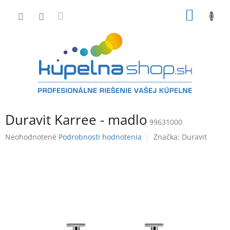
Prejsť
NÁKU
na
obsah
KOŠÍK
Duravit Karree - madlo
99631000
Priemerné
Neohodnotené
Podrobnosti hodnotenia
Značka:
Duravit
hodnotenie
produktu
je
0,0
z
5
hviezdičiek.