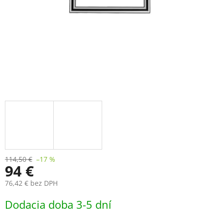
114,50 €
–17 %
94 €
76,42 € bez DPH
Jednotková
Dodacia doba 3-5 dní
cena: