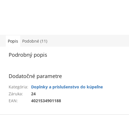
Popis
Podobné (11)
Podrobný popis
Dodatočné parametre
Kategória
:
Doplnky a príslušenstvo do kúpeľne
Záruka
:
24
EAN
:
4021534901188
Z
á