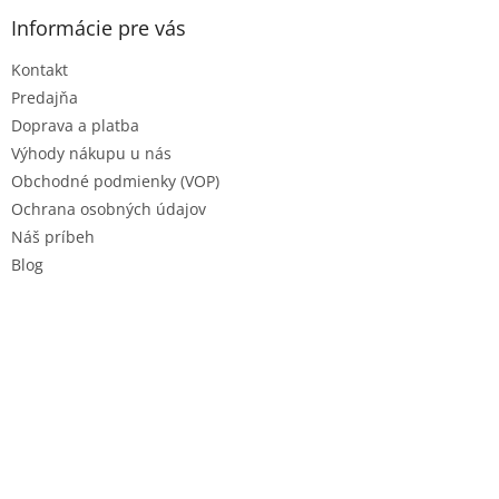
p
ä
Informácie pre vás
t
Kontakt
i
e
Predajňa
Doprava a platba
Výhody nákupu u nás
Obchodné podmienky (VOP)
Ochrana osobných údajov
Náš príbeh
Blog