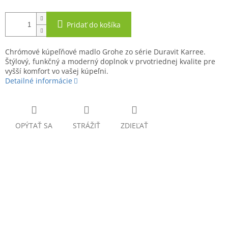
Pridať do košíka
Chrómové kúpeľňové madlo Grohe zo série Duravit Karree.
Štýlový, funkčný a moderný doplnok v prvotriednej kvalite pre
vyšší komfort vo vašej kúpeľni.
Detailné informácie
OPÝTAŤ SA
STRÁŽIŤ
ZDIEĽAŤ