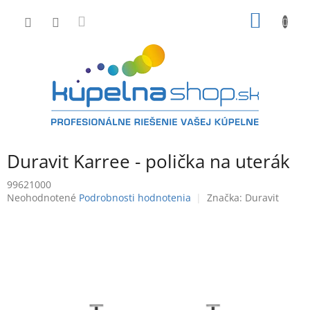
Prejsť
NÁKU
na
obsah
KOŠÍK
Duravit Karree - polička na uterák
99621000
Priemerné
Neohodnotené
Podrobnosti hodnotenia
Značka:
Duravit
hodnotenie
produktu
je
0,0
z
5
hviezdičiek.