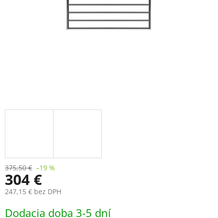
375,50 €
–19 %
304 €
247,15 € bez DPH
Jednotková
Dodacia doba 3-5 dní
cena: