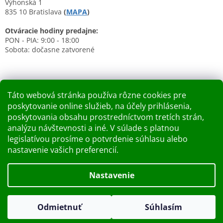
Výhonská 1
835 10 Bratislava
(
MAPA
)
Otváracie hodiny predajne:
PON - PIA: 9:00 - 18:00
Sobota: dočasne zatvorené
Táto webová stránka používa rôzne cookies pre
poskytovanie online služieb, na účely prihlásenia,
Nákupný košík
poskytovania obsahu prostredníctvom tretích strán,
analýzu návštevnosti a iné. V súlade s platnou
0
KS /
0 €
legislatívou prosíme o potvrdenie súhlasu alebo
nastavenie vašich preferencií.
Vytvoril Shoptet
Nastavenie
Dobry deň Chceme Vás informovať, že predajňa bude zatvorená
Copyright 2026
Kupelnashop.sk
. Všetky práva vyhradené.
v piatok 7.8.2026. Ďakujeme za pochopenie S pozdravom
Odmietnuť
Súhlasím
Upraviť nastavenie cookies
KUPELNASHOP TEAM