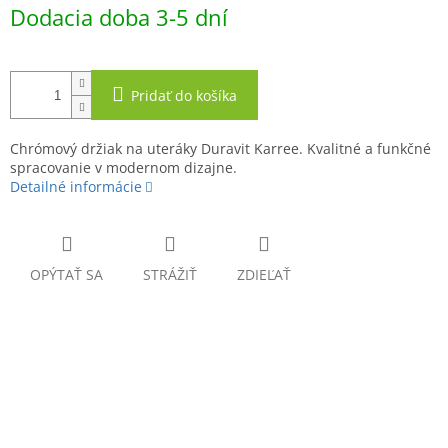
Jednotková
Dodacia doba 3-5 dní
cena:
Pridať do košíka
Chrómový držiak na uteráky Duravit Karree. Kvalitné a funkčné
spracovanie v modernom dizajne.
Detailné informácie
OPÝTAŤ SA
STRÁŽIŤ
ZDIEĽAŤ