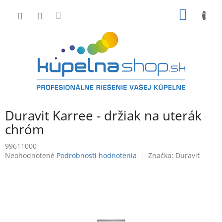
Prejsť
NÁKU
na
obsah
KOŠÍK
Duravit Karree - držiak na uterák
chróm
99611000
Priemerné
Neohodnotené
Podrobnosti hodnotenia
Značka:
Duravit
hodnotenie
produktu
je
0,0
z
5
hviezdičiek.