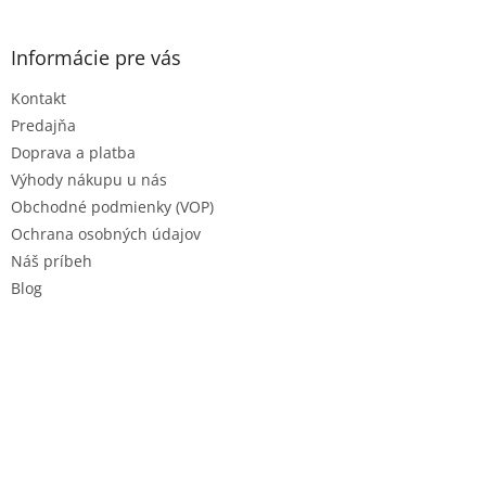
á
p
ä
Informácie pre vás
t
Kontakt
i
e
Predajňa
Doprava a platba
Výhody nákupu u nás
Obchodné podmienky (VOP)
Ochrana osobných údajov
Náš príbeh
Blog