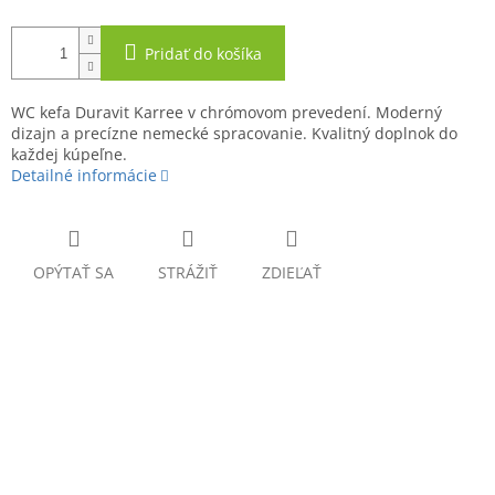
Pridať do košíka
WC kefa Duravit Karree v chrómovom prevedení. Moderný
dizajn a precízne nemecké spracovanie. Kvalitný doplnok do
každej kúpeľne.
Detailné informácie
OPÝTAŤ SA
STRÁŽIŤ
ZDIEĽAŤ