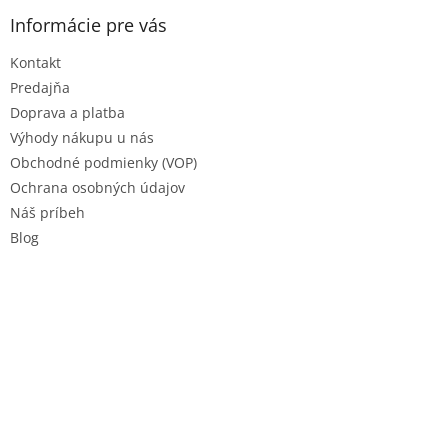
p
ä
Informácie pre vás
t
Kontakt
i
e
Predajňa
Doprava a platba
Výhody nákupu u nás
Obchodné podmienky (VOP)
Ochrana osobných údajov
Náš príbeh
Blog