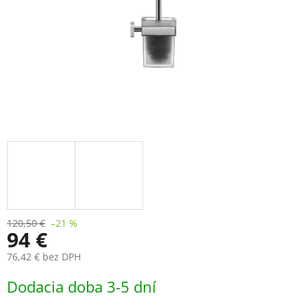
120,50 €
–21 %
94 €
76,42 € bez DPH
Jednotková
Dodacia doba 3-5 dní
cena: