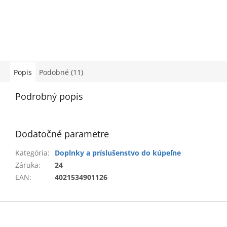
Popis
Podobné (11)
Podrobný popis
Dodatočné parametre
Kategória
:
Doplnky a príslušenstvo do kúpeľne
Záruka
:
24
EAN
:
4021534901126
Z
á