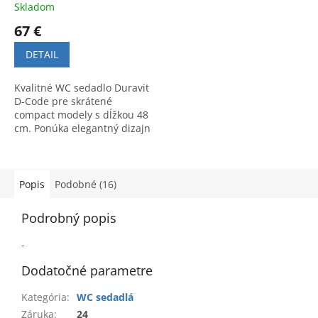
Skladom
67 €
DETAIL
Kvalitné WC sedadlo Duravit
D-Code pre skrátené
compact modely s dĺžkou 48
cm. Ponúka elegantný dizajn
a vysoký komfort značky
Duravit.
Popis
Podobné (16)
Podrobný popis
-
Dodatočné parametre
Kategória
:
WC sedadlá
Záruka
:
24