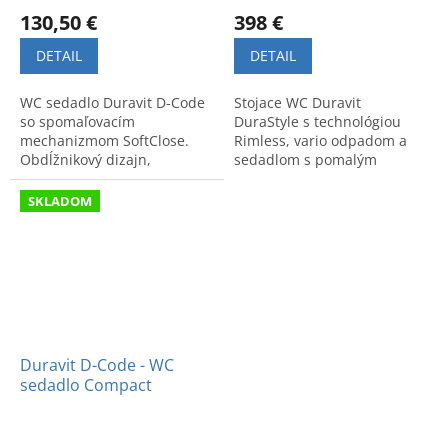
130,50 €
398 €
DETAIL
DETAIL
WC sedadlo Duravit D-Code
Stojace WC Duravit
so spomaľovacím
DuraStyle s technológiou
mechanizmom SoftClose.
Rimless, vario odpadom a
Obdĺžnikový dizajn,
sedadlom s pomalým
zaoblené rohy a široký okraj.
sklápaním. Moderné a
Kvalitné spracovanie a
hygienické riešenie pre vašu
SKLADOM
vysoký komfort.
kúpeľňu.
Duravit D-Code - WC
sedadlo Compact