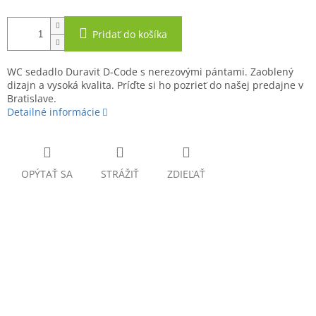
Pridať do košíka
WC sedadlo Duravit D-Code s nerezovými pántami. Zaoblený
dizajn a vysoká kvalita. Príďte si ho pozrieť do našej predajne v
Bratislave.
Detailné informácie
OPÝTAŤ SA
STRÁŽIŤ
ZDIEĽAŤ