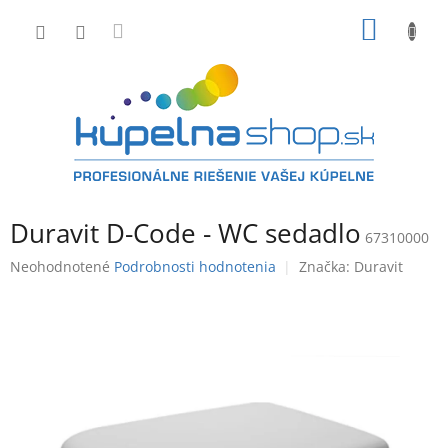
Prejsť
NÁKU
na
obsah
KOŠÍK
Duravit D-Code - WC sedadlo
67310000
Priemerné
Neohodnotené
Podrobnosti hodnotenia
Značka:
Duravit
hodnotenie
produktu
je
0,0
z
5
hviezdičiek.