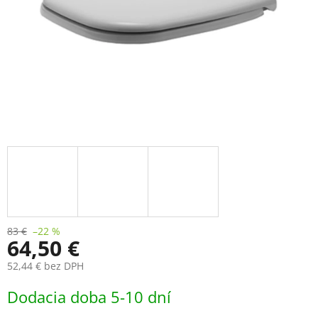
83 €
–22 %
64,50 €
52,44 € bez DPH
Jednotková
Dodacia doba 5-10 dní
cena: