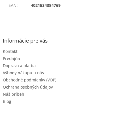
EAN
:
4021534384769
Z
á
p
ä
Informácie pre vás
t
Kontakt
i
e
Predajňa
Doprava a platba
Výhody nákupu u nás
Obchodné podmienky (VOP)
Ochrana osobných údajov
Náš príbeh
Blog