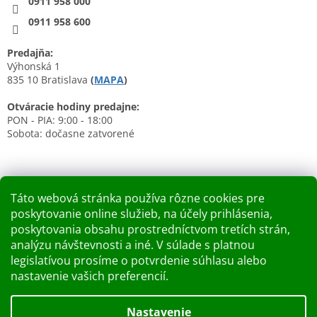
0911 958 000
0911 958 600
Predajňa:
Výhonská 1
835 10 Bratislava
(
MAPA
)
Otváracie hodiny predajne:
PON - PIA: 9:00 - 18:00
Sobota: dočasne zatvorené
Táto webová stránka používa rôzne cookies pre
poskytovanie online služieb, na účely prihlásenia,
Nákupný košík
poskytovania obsahu prostredníctvom tretích strán,
analýzu návštevnosti a iné. V súlade s platnou
0
KS /
0 €
legislatívou prosíme o potvrdenie súhlasu alebo
nastavenie vašich preferencií.
Vytvoril Shoptet
Nastavenie