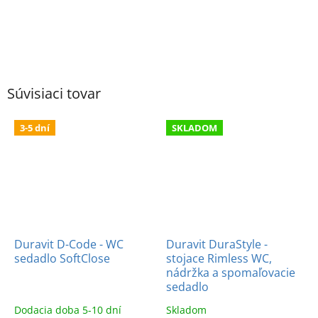
Súvisiaci tovar
3-5 dní
SKLADOM
Duravit D-Code - WC
Duravit DuraStyle -
sedadlo SoftClose
stojace Rimless WC,
nádržka a spomaľovacie
sedadlo
Dodacia doba 5-10 dní
Skladom