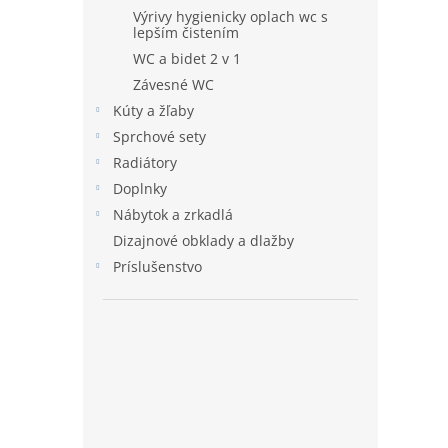
Výrivy hygienicky oplach wc s
lepším čistením
WC a bidet 2 v 1
Závesné WC
Kúty a žľaby
Sprchové sety
Radiátory
Doplnky
Nábytok a zrkadlá
Dizajnové obklady a dlažby
Príslušenstvo