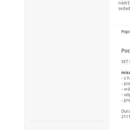
nádrž
sedad
skláp
a nad
komfo
Popi
Pod
SET 
mis
- s 
- pr
- vr
- od
- pr
Dura
211