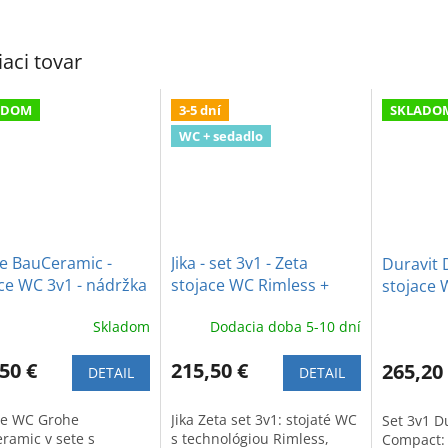
iaci tovar
ADOM
3-5 dní
SKLADO
WC + sedadlo
e BauCeramic -
Jika - set 3v1 - Zeta
Duravit D
ce WC 3v1 - nádržka
stojace WC Rimless +
stojace 
omaľovacie sedadlo
nádržka + spomaľovacie
nádržka 
Skladom
Dodacia doba 5-10 dní
WC sedadlo
sedadlo
50 €
215,50 €
265,20
DETAIL
DETAIL
ce WC Grohe
Jika Zeta set 3v1: stojaté WC
Set 3v1 D
ramic v sete s
s technológiou Rimless,
Compact: