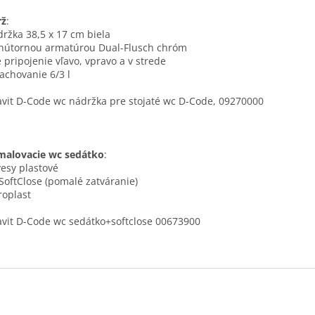
rž
:
držka 38,5 x 17 cm biela
vnútornou armatúrou Dual-Flusch chróm
e pripojenie vľavo, vpravo a v strede
lachovanie 6/3 l
vit D-Code wc nádržka pre stojaté wc D-Code, 09270000
malovacie wc sedátko
:
vesy plastové
 SoftClose (pomalé zatváranie)
roplast
vit D-Code wc sedátko+softclose 00673900