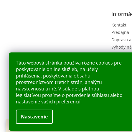
ä
t
Informác
i
e
Kontakt
Predajňa
Doprava a
Výhody ná
Obchodné
(VOP)
Táto webová stránka používa rôzne cookies pre
Ochrana o
poskytovanie online služieb, na účely
Náš príbe
prihlásenia, poskytovania obsahu
prostredníctvom tretích strán, analýzu
Blog
návštevnosti a iné. V súlade s platnou
legislatívou prosíme o potvrdenie súhlasu alebo
nastavenie vašich preferencií.
Nastavenie
Dobry deň Chceme Vás informovať, že predajňa bude zatvorená v piatok
Copyright 2026
Kupelnashop.sk
. Všetky práva vyh
7.8.2026. Ďakujeme za pochopenie S pozdravom KUPELNASHOP TEAM