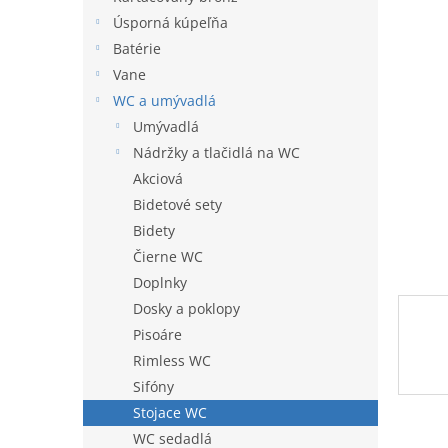
l
Úsporná kúpeľňa
Batérie
Vane
WC a umývadlá
Umývadlá
Nádržky a tlačidlá na WC
Akciová
Bidetové sety
Bidety
Čierne WC
Doplnky
Dosky a poklopy
Pisoáre
Rimless WC
Sifóny
Stojace WC
WC sedadlá