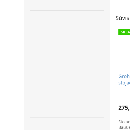
Súvis
SKL
Groh
stoja
a sp
275,
Stoja
BauCe