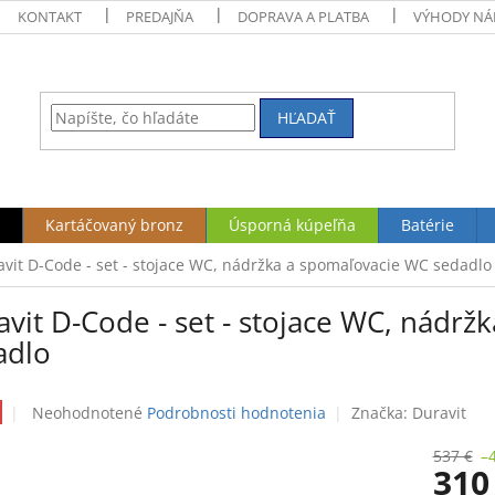
KONTAKT
PREDAJŇA
DOPRAVA A PLATBA
VÝHODY NÁ
HĽADAŤ
Kartáčovaný bronz
Úsporná kúpeľňa
Batérie
vit D-Code - set - stojace WC, nádržka a spomaľovacie WC sedadlo
vit D-Code - set - stojace WC, nádr
adlo
Priemerné
Neohodnotené
Podrobnosti hodnotenia
Značka:
Duravit
hodnotenie
produktu
537 €
–
310
je