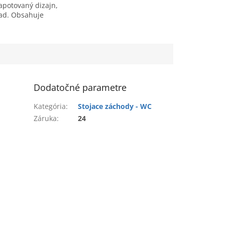
kapotovaný dizajn,
ad. Obsahuje
a spomaľovacie WC
Dodatočné parametre
Kategória
:
Stojace záchody - WC
Záruka
:
24
,