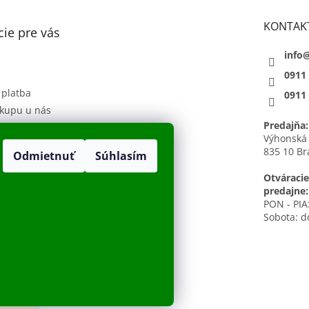
KONTAK
ie pre vás
info
0911
 platba
0911
kupu u nás
Predajňa:
 podmienky
Výhonská
835 10 Br
Odmietnuť
Súhlasím
sobných údajov
h
Otváracie
predajne:
PON - PIA:
Sobota: d
radené.
Upraviť nastavenie cookies