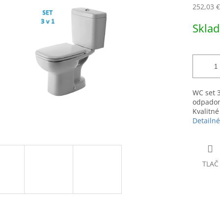
0,0
252,03 
z
5
Jednotk
Skla
hviezdičiek.
cena:
WC set 
odpadom
Kvalitné
Detailné
TLAČ