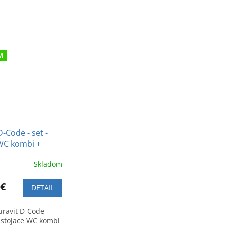
M
-Code - set -
WC kombi +
a spomaľovacie
Skladom
 €
DETAIL
uravit D-Code
 stojace WC kombi