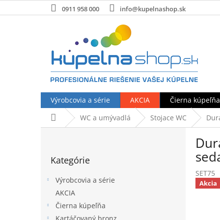
Prejsť
0911 958 000
info@kupelnashop.sk
na
obsah
Výrobcovia a série
AKCIA
Čierna kúpeľňa
Domov
WC a umývadlá
Stojace WC
Dura
B
Dura
o
Preskočiť
č
sed
Kategórie
kategórie
n
SET75
ý
Výrobcovia a série
Akcia
p
AKCIA
a
Čierna kúpeľňa
n
e
Kartáčovaný bronz