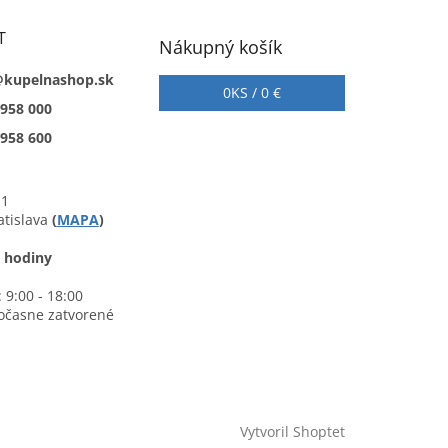
T
Nákupný košík
@kupelnashop.sk
0
KS /
0 €
 958 000
 958 600
 1
atislava
(
MAPA
)
 hodiny
 9:00 - 18:00
očasne zatvorené
Vytvoril Shoptet