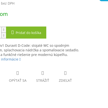
€ bez DPH
ová
dom
Pridať do košíka
3v1 Duravit D-Code: stojaté WC so spodným
, splachovacia nádržka a spomaľovacie sedadlo.
 a funkčné riešenie pre modernú kúpeľňu.
 informácie
OPÝTAŤ SA
STRÁŽIŤ
ZDIEĽAŤ