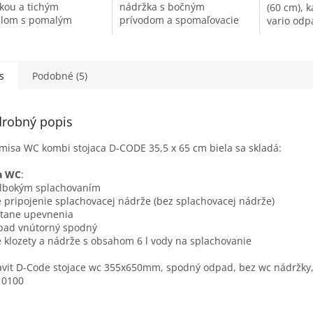
kou a tichým
nádržka s bočným
(60 cm), 
lom s pomalým
prívodom a spomaľovacie
vario odp
aním. Nemecká kvalita
sedadlo. Efektívne
nádržku 
časový dizajn pre
splachovanie zaručuje
sedadlo.
rt vo vašej kúpeľni.
čistotu.
s
Podobné (5)
robný popis
misa WC kombi stojaca D-CODE 35,5 x 65 cm biela sa skladá:
a WC
:
hlbokým splachovaním
e pripojenie splachovacej nádrže (bez splachovacej nádrže)
átane upevnenia
pad vnútorný spodný
e klozety a nádrže s obsahom 6 l vody na splachovanie
vit D-Code stojace wc 355x650mm, spodný odpad, bez wc nádržky
10100