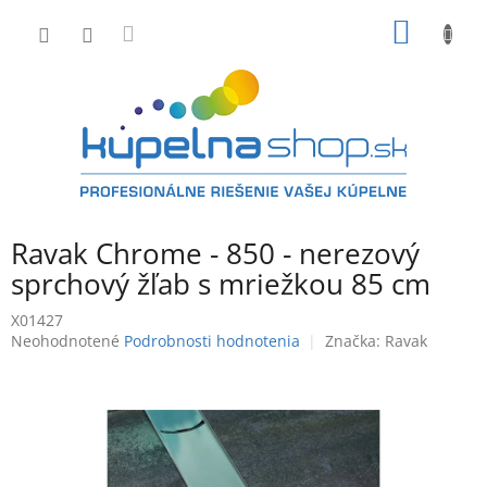
Prejsť
NÁKU
na
obsah
KOŠÍK
Ravak Chrome - 850 - nerezový
sprchový žľab s mriežkou 85 cm
X01427
Priemerné
Neohodnotené
Podrobnosti hodnotenia
Značka:
Ravak
hodnotenie
produktu
je
0,0
z
5
hviezdičiek.