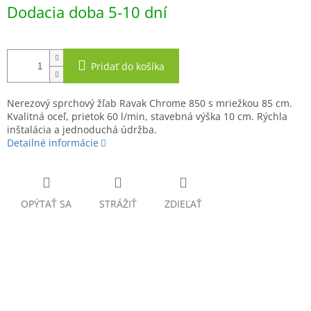
Jednotková
Dodacia doba 5-10 dní
cena:
Pridať do košíka
Nerezový sprchový žľab Ravak Chrome 850 s mriežkou 85 cm.
Kvalitná oceľ, prietok 60 l/min, stavebná výška 10 cm. Rýchla
inštalácia a jednoduchá údržba.
Detailné informácie
OPÝTAŤ SA
STRÁŽIŤ
ZDIEĽAŤ