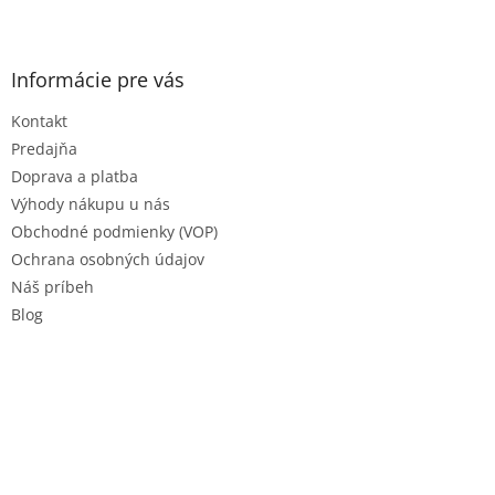
Z
á
p
ä
Informácie pre vás
t
Kontakt
i
e
Predajňa
Doprava a platba
Výhody nákupu u nás
Obchodné podmienky (VOP)
Ochrana osobných údajov
Náš príbeh
Blog