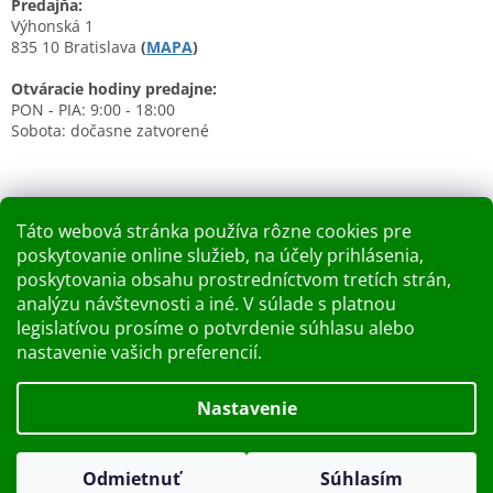
Predajňa:
Výhonská 1
835 10 Bratislava
(
MAPA
)
Otváracie hodiny predajne:
PON - PIA: 9:00 - 18:00
Sobota: dočasne zatvorené
Táto webová stránka používa rôzne cookies pre
poskytovanie online služieb, na účely prihlásenia,
Nákupný košík
poskytovania obsahu prostredníctvom tretích strán,
analýzu návštevnosti a iné. V súlade s platnou
0
KS /
0 €
legislatívou prosíme o potvrdenie súhlasu alebo
nastavenie vašich preferencií.
Vytvoril Shoptet
Nastavenie
Dobry deň Chceme Vás informovať, že predajňa bude zatvorená
Copyright 2026
Kupelnashop.sk
. Všetky práva vyhradené.
v piatok 7.8.2026. Ďakujeme za pochopenie S pozdravom
Odmietnuť
Súhlasím
Upraviť nastavenie cookies