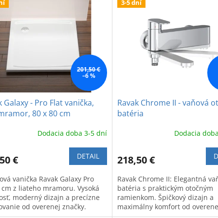
ní
3-5 dní
201,50 €
–6 %
 Galaxy - Pro Flat vanička,
Ravak Chrome II - vaňová o
 mramor, 80 x 80 cm
batéria
Dodacia doba 3-5 dní
Dodacia doba
DETAIL
D
50 €
218,50 €
ová vanička Ravak Galaxy Pro
Ravak Chrome II: Elegantná va
 cm z liateho mramoru. Vysoká
batéria s praktickým otočným
osť, moderný dizajn a precízne
ramienkom. Špičkový dizajn a
ovanie od overenej značky.
maximálny komfort od overene
značky. Kvalitné spracovanie p