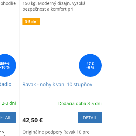
pohodlie
150 kg. Moderný dizajn, vysoká
bezpečnosť a komfort pri
každodennom sprchovaní.
3-5 dní
237 €
47 €
–10 %
–9 %
dadlo
Ravak - nohy k vani 10 stupňov
 2-3 dni
Dodacia doba 3-5 dní
ETAIL
DETAIL
42,50 €
 v
Originálne podpery Ravak 10 pre