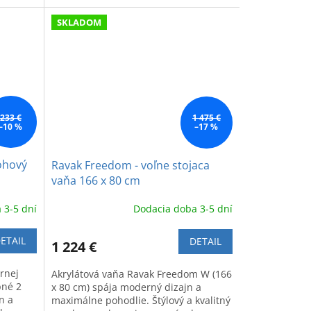
SKLADOM
233 €
1 475 €
–10 %
–17 %
ohový
Ravak Freedom - voľne stojaca
vaňa 166 x 80 cm
 3-5 dní
Dodacia doba 3-5 dní
ETAIL
DETAIL
1 224 €
rnej
Akrylátová vaňa Ravak Freedom W (166
bné 2
x 80 cm) spája moderný dizajn a
n a
maximálne pohodlie. Štýlový a kvalitný