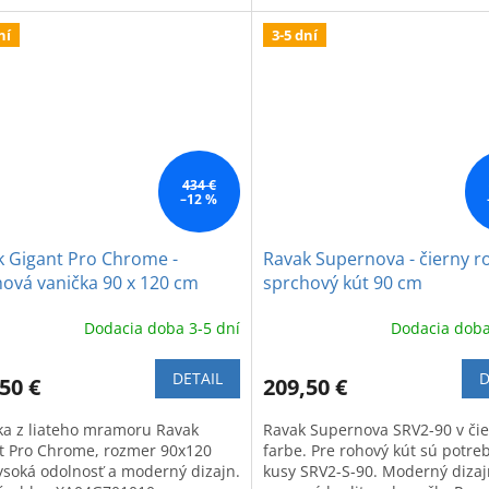
nej značky.
ní
3-5 dní
434 €
–12 %
k Gigant Pro Chrome -
Ravak Supernova - čierny r
ová vanička 90 x 120 cm
sprchový kút 90 cm
Dodacia doba 3-5 dní
Dodacia doba
DETAIL
D
50 €
209,50 €
ka z liateho mramoru Ravak
Ravak Supernova SRV2-90 v čie
t Pro Chrome, rozmer 90x120
farbe. Pre rohový kút sú potre
ysoká odolnosť a moderný dizajn.
kusy SRV2-S-90. Moderný dizaj