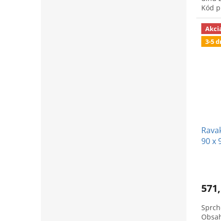
Kód p
Akci
3-5 d
Ravak
90 x 
571,
Sprch
Obsah