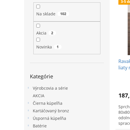
3-5 d
ý
i
l
p
e
Na sklade
102
i
p
s
r
p
o
Akcia
2
r
d
o
u
Novinka
1
d
k
u
t
Ravak
k
o
liaty
t
v
Preskočiť
o
Kategórie
kategórie
v
Výrobcovia a série
187,
AKCIA
Čierna kúpeľňa
Sprch
Kartáčovaný bronz
80x80
odoln
Úsporná kúpeľňa
sprac
Batérie