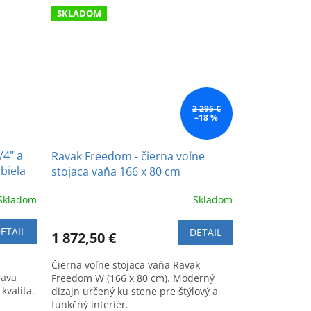
SKLADOM
2 295 €
–18 %
/4" a
Ravak Freedom - čierna voľne
biela
stojaca vaňa 166 x 80 cm
Skladom
Skladom
ETAIL
DETAIL
1 872,50 €
Čierna voľne stojaca vaňa Ravak
rava
Freedom W (166 x 80 cm). Moderný
kvalita.
dizajn určený ku stene pre štýlový a
funkčný interiér.