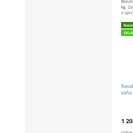
Bleul
kg. Z
v spr
Novi
SKL
Ravak
vaňa 
1 20
Voľne