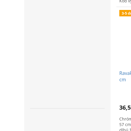
Kód v
3-5 d
Ravak
cm
36,5
Chróm
57 cm
dlhú ž