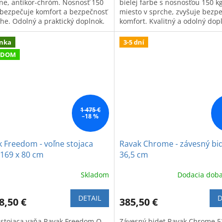
ine, antikor-chróm. Nosnosť 150
bielej farbe s nosnosťou 150 kg
abezpečuje komfort a bezpečnosť
miesto v sprche, zvyšuje bezp
che. Odolný a praktický doplnok.
komfort. Kvalitný a odolný dop
kúpeľne.
nka
3-5 dní
ADOM
1 475 €
–18 %
 Freedom - voľne stojaca
Ravak Chrome - závesný bid
169 x 80 cm
36,5 cm
Skladom
Dodacia doba
DETAIL
D
8,50 €
385,50 €
 stojaca vaňa Ravak Freedom O,
Závesný bidet Ravak Chrome 53