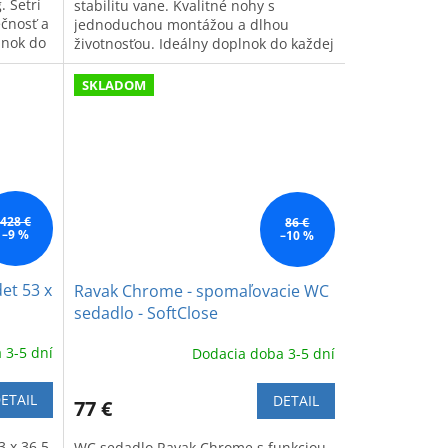
. Šetrí
stabilitu vane. Kvalitné nohy s
ečnosť a
jednoduchou montážou a dlhou
lnok do
životnosťou. Ideálny doplnok do každej
kúpeľne.
SKLADOM
428 €
86 €
–9 %
–10 %
et 53 x
Ravak Chrome - spomaľovacie WC
sedadlo - SoftClose
 3-5 dní
Dodacia doba 3-5 dní
ETAIL
DETAIL
77 €
 x 36,5
WC sedadlo Ravak Chrome s funkciou