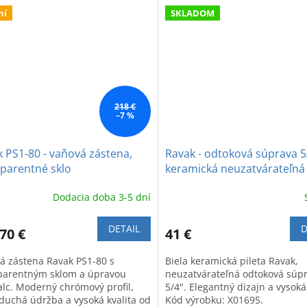
kúpeľňu.
ní
SKLADOM
218 €
–7 %
 PS1-80 - vaňová zástena,
Ravak - odtoková súprava 5
parentné sklo
keramická neuzatvárateľná 
pileta
Dodacia doba 3-5 dní
DETAIL
D
70 €
41 €
á zástena Ravak PS1-80 s
Biela keramická pileta Ravak,
parentným sklom a úpravou
neuzatvárateľná odtoková súp
alc. Moderný chrómový profil,
5/4". Elegantný dizajn a vysoká 
duchá údržba a vysoká kvalita od
Kód výrobku: X01695.