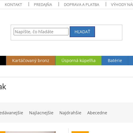
KONTAKT
PREDAJŇA
DOPRAVA A PLATBA
VÝHODY NÁ
HĽADAŤ
Kartáčovaný bronz
Úsporná kúpeľňa
Batérie
ak
edávanejšie
Najlacnejšie
Najdrahšie
Abecedne