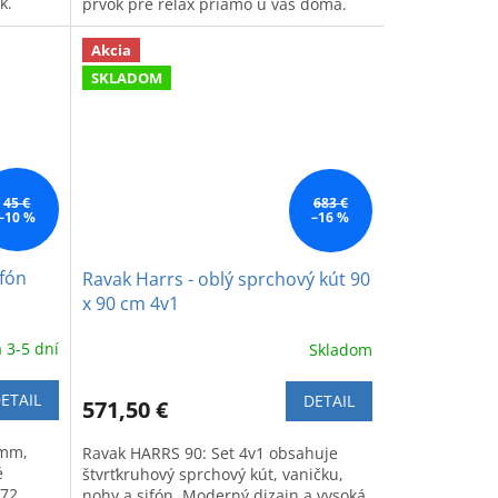
k.
prvok pre relax priamo u vás doma.
Akcia
SKLADOM
45 €
683 €
–10 %
–16 %
ifón
Ravak Harrs - oblý sprchový kút 90
x 90 cm 4v1
 3-5 dní
Skladom
ETAIL
DETAIL
571,50 €
 mm,
Ravak HARRS 90: Set 4v1 obsahuje
é
štvrťkruhový sprchový kút, vaničku,
72.
nohy a sifón. Moderný dizajn a vysoká