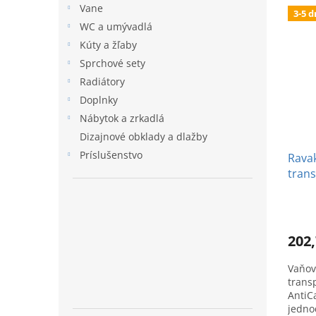
Vane
3-5 d
WC a umývadlá
Kúty a žľaby
Sprchové sety
Radiátory
Doplnky
Nábytok a zrkadlá
Dizajnové obklady a dlažby
Príslušenstvo
Ravak
trans
202,
Vaňov
trans
AntiC
jedno