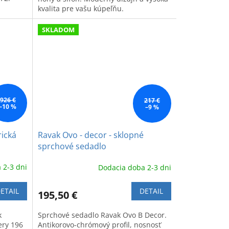
kvalita pre vašu kúpeľňu.
SKLADOM
926 €
217 €
–10 %
–9 %
rická
Ravak Ovo - decor - sklopné
sprchové sedadlo
 2-3 dni
Dodacia doba 2-3 dni
ETAIL
DETAIL
195,50 €
k
Sprchové sedadlo Ravak Ovo B Decor.
ery 196
Antikorovo-chrómový profil, nosnosť