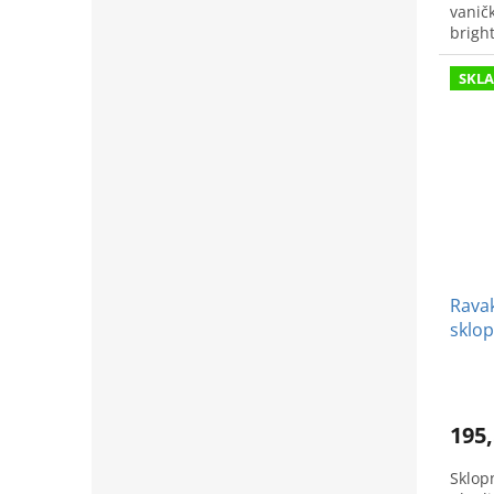
vanič
bright
SKL
Ravak
sklop
195,
Sklop