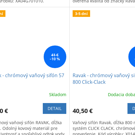
ýrobku: XA04G701010.
overená kvalita od značky Rava
ní
3-5 dní
41 €
–10 %
 - chrómový vaňový sifón 57
Ravak - chrómový vaňový s
800 Click-Clack
Skladom
Dodacia doba
DETAIL
D
0 €
40,50 €
ový vaňový sifón RAVAK, dĺžka
Vaňový sifón Ravak, dĺžka 800
. Odolný kovový materiál pre
systém CLICK CLACK, chrómov
ivotnosť a spoľahlivý odtok vody.
prevedenie. Kód výrobku: X014