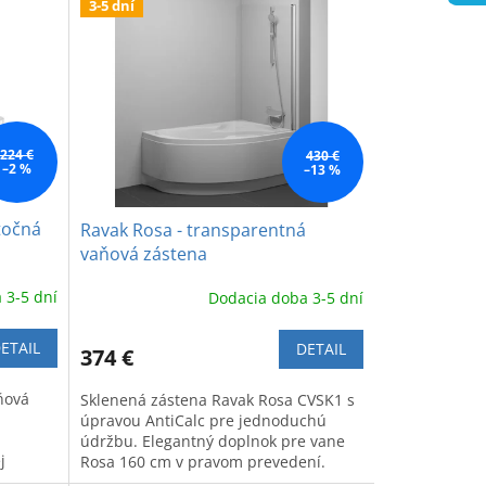
3-5 dní
224 €
430 €
–2 %
–13 %
točná
Ravak Rosa - transparentná
vaňová zástena
 3-5 dní
Dodacia doba 3-5 dní
ETAIL
DETAIL
374 €
ňová
Sklenená zástena Ravak Rosa CVSK1 s
úpravou AntiCalc pre jednoduchú
údržbu. Elegantný doplnok pre vane
j
Rosa 160 cm v pravom prevedení.
re
Moderný vzhľad a pohodlie.