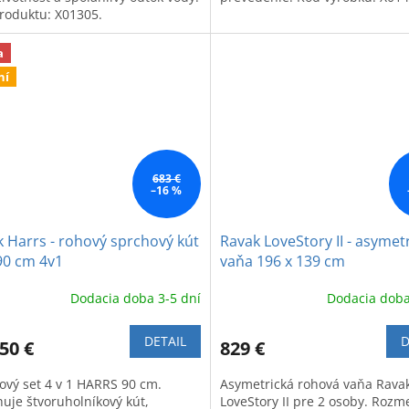
roduktu: X01305.
a
ní
683 €
–16 %
 Harrs - rohový sprchový kút
Ravak LoveStory II - asymet
90 cm 4v1
vaňa 196 x 139 cm
Dodacia doba 3-5 dní
Dodacia doba
DETAIL
D
50 €
829 €
ový set 4 v 1 HARRS 90 cm.
Asymetrická rohová vaňa Rava
uje štvoruholníkový kút,
LoveStory II pre 2 osoby. Rozm