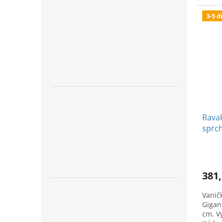
overe
3-5 d
Rava
sprch
381,
Vanič
Gigan
cm. V