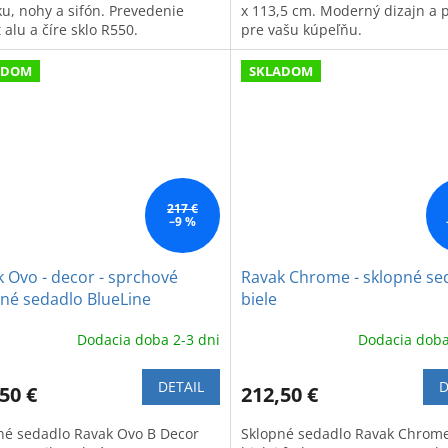
ku, nohy a sifón. Prevedenie
x 113,5 cm. Moderný dizajn a 
 alu a číre sklo R550.
pre vašu kúpeľňu.
ADOM
SKLADOM
217 €
–9 %
 Ovo - decor - sprchové
Ravak Chrome - sklopné se
né sedadlo BlueLine
biele
Dodacia doba 2-3 dni
Dodacia doba
DETAIL
D
50 €
212,50 €
né sedadlo Ravak Ovo B Decor
Sklopné sedadlo Ravak Chrome