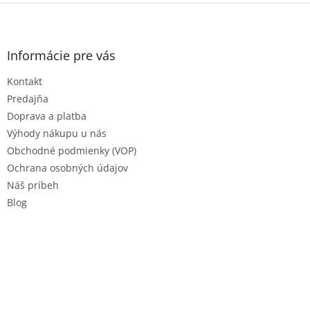
Z
á
p
ä
Informácie pre vás
t
Kontakt
i
e
Predajňa
Doprava a platba
Výhody nákupu u nás
Obchodné podmienky (VOP)
Ochrana osobných údajov
Náš príbeh
Blog