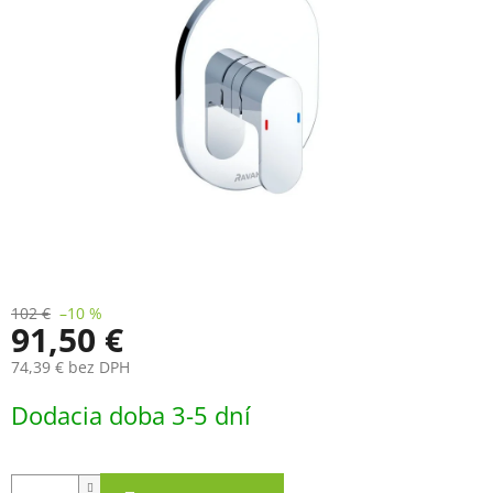
102 €
–10 %
91,50 €
74,39 € bez DPH
Jednotková
Dodacia doba 3-5 dní
cena: