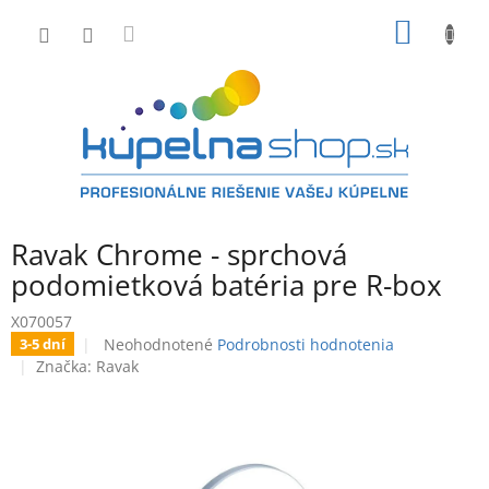
Prejsť
NÁKU
na
obsah
KOŠÍK
Ravak Chrome - sprchová
podomietková batéria pre R-box
X070057
Priemerné
Neohodnotené
Podrobnosti hodnotenia
3-5 dní
hodnotenie
Značka:
Ravak
produktu
je
0,0
z
5
hviezdičiek.