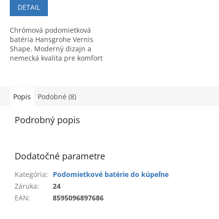
DETAIL
Chrómová podomietková
batéria Hansgrohe Vernis
Shape. Moderný dizajn a
nemecká kvalita pre komfort
pri sprchovaní. Kód
produktu: 71668000.
Popis
Podobné (8)
Podrobný popis
Dodatočné parametre
Kategória
:
Podomietkové batérie do kúpeľne
Záruka
:
24
EAN
:
8595096897686