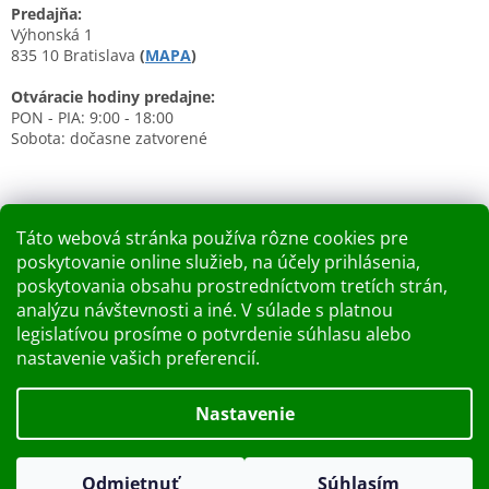
Predajňa:
Výhonská 1
835 10 Bratislava
(
MAPA
)
Otváracie hodiny predajne:
PON - PIA: 9:00 - 18:00
Sobota: dočasne zatvorené
Táto webová stránka používa rôzne cookies pre
poskytovanie online služieb, na účely prihlásenia,
Nákupný košík
poskytovania obsahu prostredníctvom tretích strán,
analýzu návštevnosti a iné. V súlade s platnou
0
KS /
0 €
legislatívou prosíme o potvrdenie súhlasu alebo
nastavenie vašich preferencií.
Vytvoril Shoptet
Nastavenie
Dobry deň Chceme Vás informovať, že predajňa bude zatvorená
Copyright 2026
Kupelnashop.sk
. Všetky práva vyhradené.
v piatok 7.8.2026. Ďakujeme za pochopenie S pozdravom
Odmietnuť
Súhlasím
Upraviť nastavenie cookies