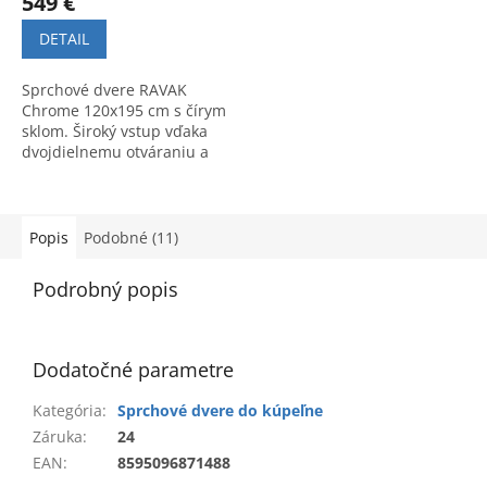
549 €
DETAIL
Sprchové dvere RAVAK
Chrome 120x195 cm s čírym
sklom. Široký vstup vďaka
dvojdielnemu otváraniu a
technológia AntiCalc pre
ľahkú údržbu. Špičková
kvalita a štýl.
Popis
Podobné (11)
Podrobný popis
Dodatočné parametre
Kategória
:
Sprchové dvere do kúpeľne
Záruka
:
24
EAN
:
8595096871488