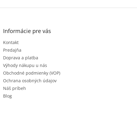
Z
á
p
ä
Informácie pre vás
t
Kontakt
i
e
Predajňa
Doprava a platba
Výhody nákupu u nás
Obchodné podmienky (VOP)
Ochrana osobných údajov
Náš príbeh
Blog