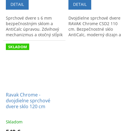
DETAIL
DETAIL
Sprchové dvere s 6 mm
Dvojdielne sprchové dvere
bezpečnostným sklom a
RAVAK Chrome CSD2 110
AntiCalc úpravou. Zdvihový
cm. Bezpečnostné sklo
mechanizmus a otočný stĺpik
AntiCalc, moderný dizajn a
pre hladký chod. Rozmery
vysoká stabilita. Rozmery:
975 - 1005 x 1950 mm.
107.5 – 110.5 x 195 cm.
SKLADOM
Ravak Chrome -
dvojdielne sprchové
dvere sklo 120 cm
Skladom