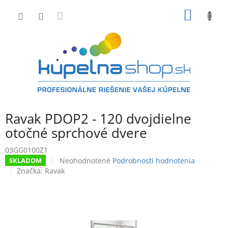
Prejsť
NÁKU
na
obsah
KOŠÍK
Ravak PDOP2 - 120 dvojdielne
otočné sprchové dvere
03GG0100Z1
Priemerné
Neohodnotené
Podrobnosti hodnotenia
SKLADOM
hodnotenie
Značka:
Ravak
produktu
je
0,0
z
5
hviezdičiek.