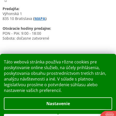
Predajňa:
Výhonská 1
835 10 Bratislava
(
MAPA
)
Otváracie hodiny predajne:
PON - PIA: 9:00 - 18:00
Sobota: dočasne zatvorené
Táto webová stránka používa rôzne cookies pre
poskytovanie online služieb, na účely prihlásenia,
Nákupný košík
poskytovania obsahu prostredníctvom tretích strán,
analýzu návštevnosti a iné. V súlade s platnou
0
KS /
0 €
legislatívou prosíme o potvrdenie súhlasu alebo
nastavenie vašich preferencií.
Vytvoril Shoptet
Nastavenie
Dobry deň Chceme Vás informovať, že predajňa bude zatvorená
Copyright 2026
Kupelnashop.sk
. Všetky práva vyhradené.