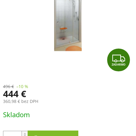
Z
ZADARMO
A
D
496 €
–10 %
444 €
A
360,98 € bez DPH
R
Jednotková
Skladom
cena:
M
O