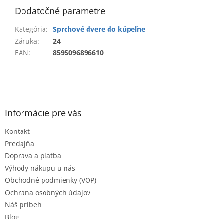
Dodatočné parametre
Kategória
:
Sprchové dvere do kúpeľne
Záruka
:
24
EAN
:
8595096896610
Z
á
p
ä
Informácie pre vás
t
Kontakt
i
e
Predajňa
Doprava a platba
Výhody nákupu u nás
Obchodné podmienky (VOP)
Ochrana osobných údajov
Náš príbeh
Blog