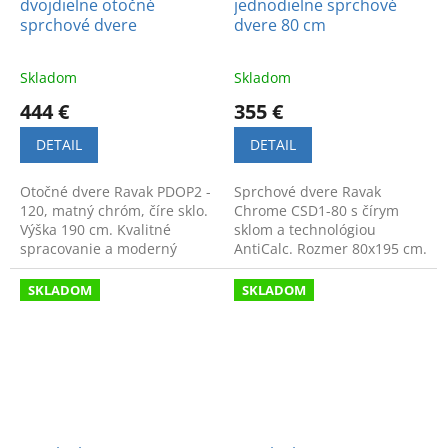
dvojdielne otočné
jednodielne sprchové
sprchové dvere
dvere 80 cm
Skladom
Skladom
444 €
355 €
DETAIL
DETAIL
Otočné dvere Ravak PDOP2 -
Sprchové dvere Ravak
120, matný chróm, číre sklo.
Chrome CSD1-80 s čírym
Výška 190 cm. Kvalitné
sklom a technológiou
spracovanie a moderný
AntiCalc. Rozmer 80x195 cm.
dizajn pre pohodlný a
Elegantný dizajn a
variabilný vstup.
jednoduchá údržba pre vašu
SKLADOM
SKLADOM
kúpeľňu.