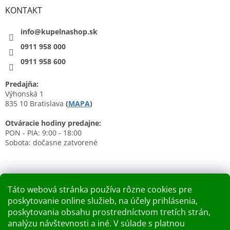
KONTAKT
info@kupelnashop.sk
0911 958 000
0911 958 600
Predajňa:
Výhonská 1
835 10 Bratislava
(
MAPA
)
Otváracie hodiny predajne:
PON - PIA: 9:00 - 18:00
Sobota: dočasne zatvorené
Táto webová stránka používa rôzne cookies pre
poskytovanie online služieb, na účely prihlásenia,
Nákupný košík
poskytovania obsahu prostredníctvom tretích strán,
analýzu návštevnosti a iné. V súlade s platnou
0
KS /
0 €