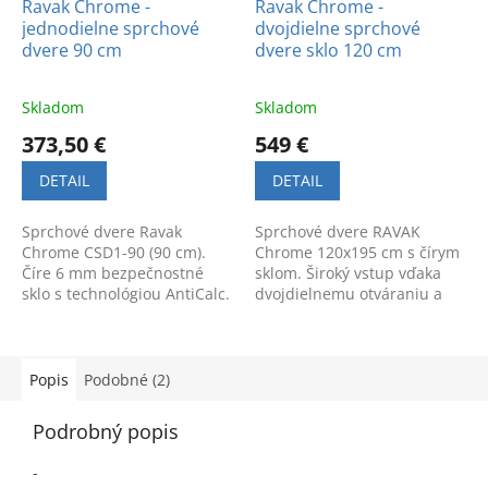
Ravak Chrome -
Ravak Chrome -
jednodielne sprchové
dvojdielne sprchové
dvere 90 cm
dvere sklo 120 cm
Skladom
Skladom
373,50 €
549 €
DETAIL
DETAIL
Sprchové dvere Ravak
Sprchové dvere RAVAK
Chrome CSD1-90 (90 cm).
Chrome 120x195 cm s čírym
Číre 6 mm bezpečnostné
sklom. Široký vstup vďaka
sklo s technológiou AntiCalc.
dvojdielnemu otváraniu a
Praktické otváranie v oboch
technológia AntiCalc pre
smeroch. Funkčný dizajn.
ľahkú údržbu. Špičková
kvalita a štýl.
Popis
Podobné (2)
Podrobný popis
-