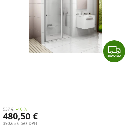
Z
ZADARMO
A
D
A
R
M
537 €
–10 %
480,50 €
O
390,65 € bez DPH