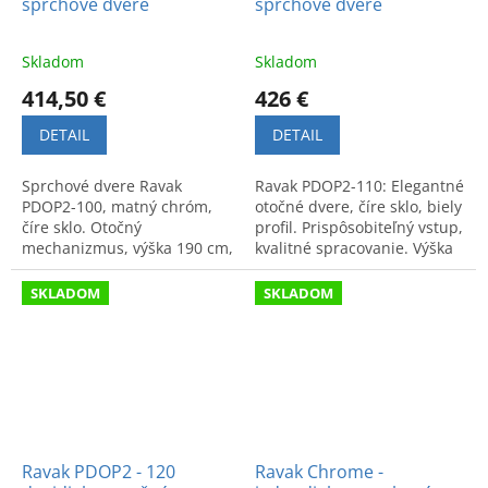
sprchové dvere
sprchové dvere
Skladom
Skladom
414,50 €
426 €
DETAIL
DETAIL
Sprchové dvere Ravak
Ravak PDOP2-110: Elegantné
PDOP2-100, matný chróm,
otočné dvere, číre sklo, biely
číre sklo. Otočný
profil. Prispôsobiteľný vstup,
mechanizmus, výška 190 cm,
kvalitné spracovanie. Výška
šírka 96,1-101,1 cm. Kvalitné
190 cm, rozmer 106,1 - 111,1
a funkčné riešenie do
cm.
SKLADOM
SKLADOM
kúpeľne.
Ravak PDOP2 - 120
Ravak Chrome -