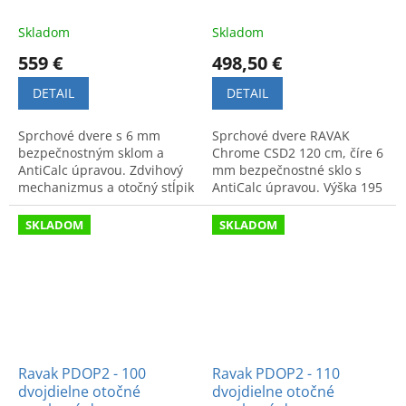
Skladom
Skladom
559 €
498,50 €
DETAIL
DETAIL
Sprchové dvere s 6 mm
Sprchové dvere RAVAK
bezpečnostným sklom a
Chrome CSD2 120 cm, číre 6
AntiCalc úpravou. Zdvihový
mm bezpečnostné sklo s
mechanizmus a otočný stĺpik
AntiCalc úpravou. Výška 195
pre hladký chod. Rozmery
cm, jednoduchá údržba a
975 - 1005 x 1950 mm.
stabilná konštrukcia.
SKLADOM
SKLADOM
Ravak PDOP2 - 100
Ravak PDOP2 - 110
dvojdielne otočné
dvojdielne otočné