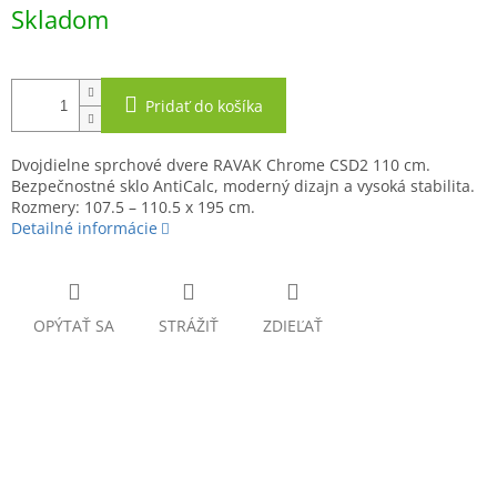
Jednotková
Skladom
cena:
Pridať do košíka
Dvojdielne sprchové dvere RAVAK Chrome CSD2 110 cm.
Bezpečnostné sklo AntiCalc, moderný dizajn a vysoká stabilita.
Rozmery: 107.5 – 110.5 x 195 cm.
Detailné informácie
OPÝTAŤ SA
STRÁŽIŤ
ZDIEĽAŤ