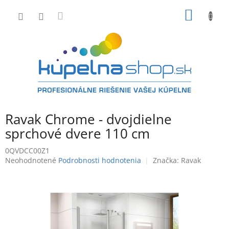
Prejsť
NÁKU
na
obsah
KOŠÍK
Ravak Chrome - dvojdielne
sprchové dvere 110 cm
0QVDCC00Z1
Priemerné
Neohodnotené
Podrobnosti hodnotenia
Značka:
Ravak
hodnotenie
produktu
je
0,0
z
5
hviezdičiek.