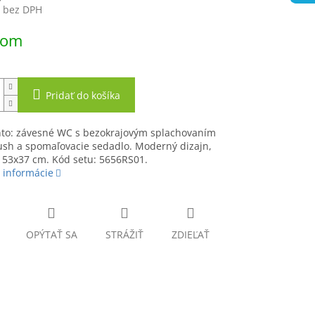
€ bez DPH
ová
dom
Pridať do košíka
nto: závesné WC s bezokrajovým splachovaním
ush a spomaľovacie sedadlo. Moderný dizajn,
 53x37 cm. Kód setu: 5656RS01.
 informácie
OPÝTAŤ SA
STRÁŽIŤ
ZDIEĽAŤ