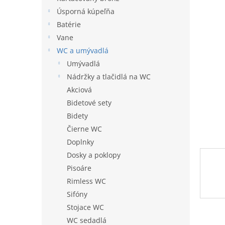
l
Úsporná kúpeľňa
Batérie
Vane
WC a umývadlá
Umývadlá
Nádržky a tlačidlá na WC
Akciová
Bidetové sety
Bidety
Čierne WC
Doplnky
Dosky a poklopy
Pisoáre
Rimless WC
Sifóny
Stojace WC
WC sedadlá