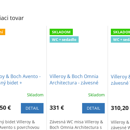
iaci tovar
ní
SKLADOM
SKLADO
WC + sedadlo
WC + sed
roy & Boch Avento -
Villeroy & Boch Omnia
Villeroy 
ný bidet +
Architectura - závesné
závesné 
micPlus
WC s DirectFlush +
+ spoma
Skladom
Skladom
sedadlo SoftClose
sedadlo
50 €
331 €
310,20
DETAIL
DETAIL
ý bidet Villeroy &
Závesná WC misa Villeroy &
Villeroy &
Avento s povrchovou
Boch Omnia Architectura s
závesné W