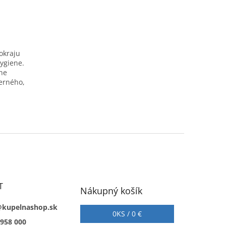
okraju
hygiene.
ne
erného,
T
Nákupný košík
@kupelnashop.sk
0
KS /
0 €
 958 000