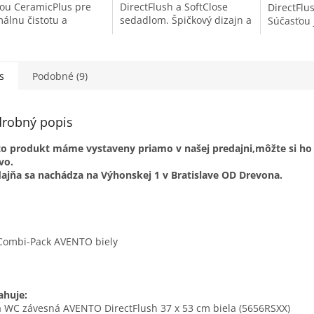
ou CeramicPlus pre
DirectFlush a SoftClose
DirectFlu
álnu čistotu a
sedadlom. Špičkový dizajn a
Súčasťou 
duchú údržbu.
overená kvalita pre
sedadlo. 
ný dizajn a
maximálnu hygienu a
hygienu 
iedna kvalita.
komfort.
údržbu.
s
Podobné (9)
robný popis
o produkt máme vystaveny priamo v našej predajni,môžte si ho 
vo.
ajňa sa nachádza na Výhonskej 1 v Bratislave OD Drevona.
Combi-Pack AVENTO biely
ahuje:
 WC závesná AVENTO DirectFlush 37 x 53 cm biela (5656RSXX)