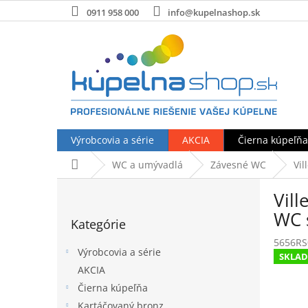
Prejsť
0911 958 000
info@kupelnashop.sk
na
obsah
Výrobcovia a série
AKCIA
Čierna kúpeľňa
Domov
WC a umývadlá
Závesné WC
Vil
B
Vill
o
Preskočiť
č
WC 
Kategórie
kategórie
n
5656RS
ý
Výrobcovia a série
SKLA
p
AKCIA
a
Čierna kúpeľňa
n
e
Kartáčovaný bronz