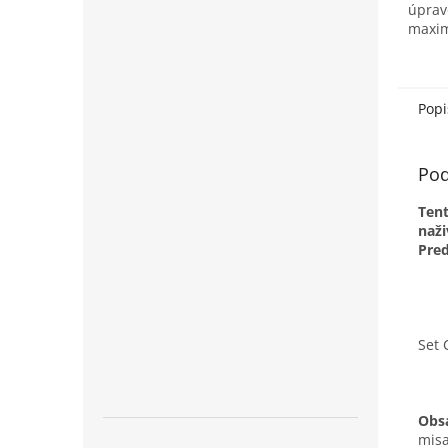
úprav
maxim
jedno
Moder
prvotr
Popi
Pod
Tent
naži
Pred
Set 
Obs
misa