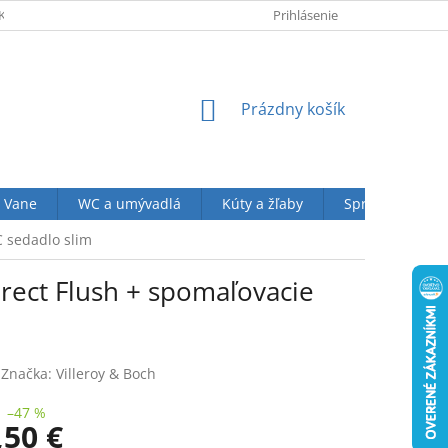
KUPU U NÁS
OBCHODNÉ PODMIENKY (VOP)
Prihlásenie
OCHRANA OSOBN
NÁKUPNÝ
Prázdny košík
KOŠÍK
Vane
WC a umývadlá
Kúty a žľaby
Sprchové sety
C sedadlo slim
irect Flush + spomaľovacie
Značka:
Villeroy & Boch
–47 %
,50 €