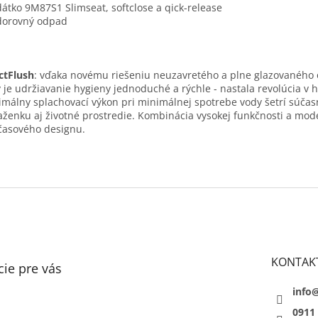
dátko 9M87S1 Slimseat, softclose a qick-release
dorovný odpad
ctFlush
: vďaka novému riešeniu neuzavretého a plne glazovaného 
 je udržiavanie hygieny jednoduché a rýchle - nastala revolúcia v 
málny splachovací výkon pri minimálnej spotrebe vody šetrí súčas
ženku aj životné prostredie. Kombinácia vysokej funkčnosti a mod
časového designu.
KONTAK
ie pre vás
info
0911