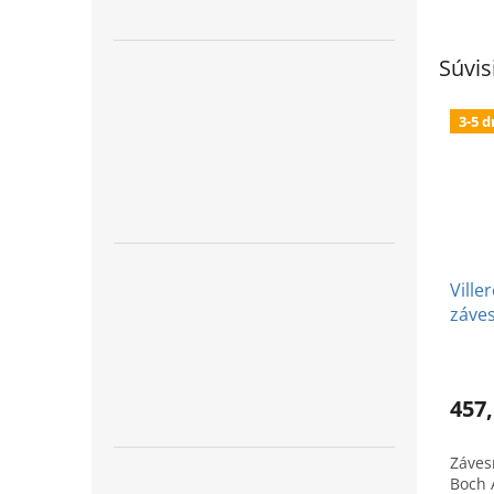
Súvis
3-5 d
Ville
záves
Cera
457,
Závesn
Boch 