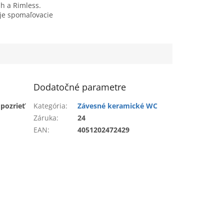
sh a Rimless.
je spomaľovacie
Zaisťuje vysokú
a jednoduchú
Dodatočné parametre
pozrieť
Kategória
:
Závesné keramické WC
Záruka
:
24
EAN
:
4051202472429