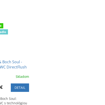
M
adlo
& Boch Soul -
WC DirectFlush
ľovacie WC
Skladom
 €
DETAIL
 Boch Soul:
C s technológiou