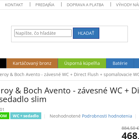
KONTAKT
PREDAJŇA
DOPRAVA A PLATBA
VÝHODY NÁ
HĽADAŤ
Kartáčovaný bronz
Úsporná kúpeľňa
Batérie
leroy & Boch Avento - závesné WC + Direct Flush + spomaľovacie W
eroy & Boch Avento - závesné WC + D
sedadlo slim
01
Priemerné
Neohodnotené
Podrobnosti hodnotenia
DOM
WC + sedadlo
hodnotenie
produktu
884,50 €
468
je