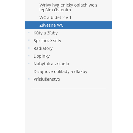
Výrivy hygienicky oplach wc s
lepším čistením
WC a bidet 2 v 1
Závesné WC
Kúty a žľaby
Sprchové sety
Radiátory
Doplnky
Nábytok a zrkadlá
Dizajnové obklady a dlažby
Príslušenstvo