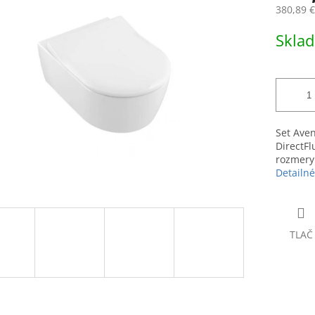
0,0
380,89 
z
5
Jednotk
Skla
hviezdičiek.
cena:
Set Ave
DirectFl
rozmery
Detailné
TLAČ