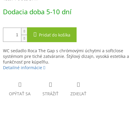
Jednotková
Dodacia doba 5-10 dní
cena:
Pridať do košíka
WC sedadlo Roca The Gap s chrómovými úchytmi a softclose
systémom pre tiché zatváranie. Štýlový dizajn, vysoká estetika a
funkčnosť pre kúpeľňu.
Detailné informácie
OPÝTAŤ SA
STRÁŽIŤ
ZDIEĽAŤ