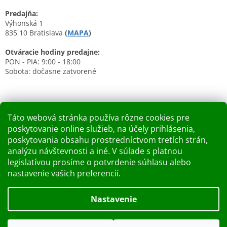
Predajňa:
Výhonská 1
835 10 Bratislava
(
MAPA
)
Otváracie hodiny predajne:
PON - PIA: 9:00 - 18:00
Sobota: dočasne zatvorené
Táto webová stránka používa rôzne cookies pre
poskytovanie online služieb, na účely prihlásenia,
Nákupný košík
poskytovania obsahu prostredníctvom tretích strán,
analýzu návštevnosti a iné. V súlade s platnou
0
KS /
0 €
legislatívou prosíme o potvrdenie súhlasu alebo
nastavenie vašich preferencií.
Vytvoril Shoptet
Nastavenie
Dobry deň Chceme Vás informovať, že predajňa bude zatvorená
Copyright 2026
Kupelnashop.sk
. Všetky práva vyhradené.