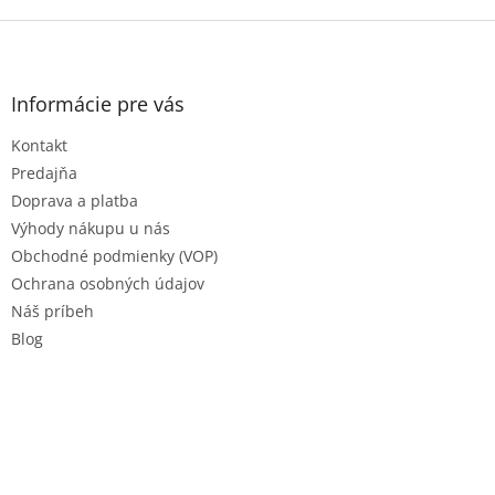
Z
á
p
ä
Informácie pre vás
t
Kontakt
i
e
Predajňa
Doprava a platba
Výhody nákupu u nás
Obchodné podmienky (VOP)
Ochrana osobných údajov
Náš príbeh
Blog