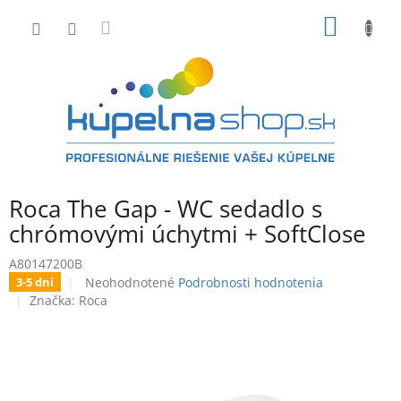
Prejsť
NÁKU
na
obsah
KOŠÍK
Roca The Gap - WC sedadlo s
chrómovými úchytmi + SoftClose
A80147200B
Priemerné
Neohodnotené
Podrobnosti hodnotenia
3-5 dní
hodnotenie
Značka:
Roca
produktu
je
0,0
z
5
hviezdičiek.