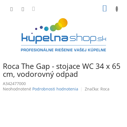
Prejsť
NÁKU
na
obsah
KOŠÍK
Roca The Gap - stojace WC 34 x 65
cm, vodorovný odpad
A342477000
Priemerné
Neohodnotené
Podrobnosti hodnotenia
Značka:
Roca
hodnotenie
produktu
je
0,0
z
5
hviezdičiek.