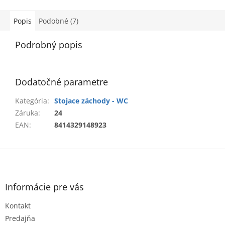
Popis
Podobné (7)
Podrobný popis
Dodatočné parametre
Kategória
:
Stojace záchody - WC
Záruka
:
24
EAN
:
8414329148923
Z
á
p
ä
Informácie pre vás
t
Kontakt
i
e
Predajňa