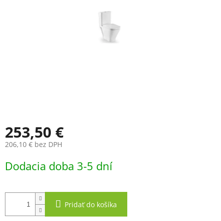
253,50 €
206,10 € bez DPH
Jednotková
Dodacia doba 3-5 dní
cena:
Pridať do košíka