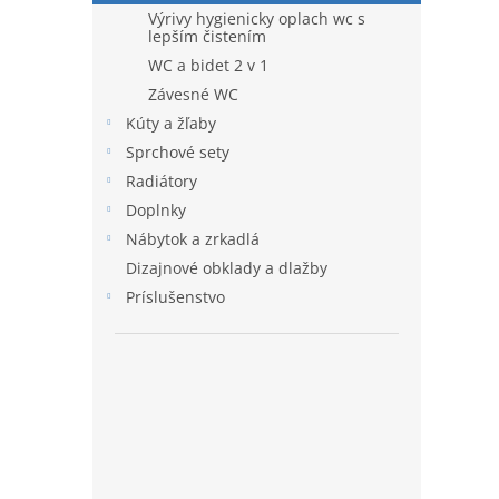
Výrivy hygienicky oplach wc s
lepším čistením
WC a bidet 2 v 1
Závesné WC
Kúty a žľaby
Sprchové sety
Radiátory
Doplnky
Nábytok a zrkadlá
Dizajnové obklady a dlažby
Príslušenstvo