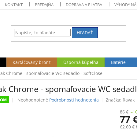
KONTAKT
PREDAJŇA
DOPRAVA A PLATBA
VÝHODY NÁ
HĽADAŤ
Kartáčovaný bronz
Úsporná kúpeľňa
Batérie
ak Chrome - spomaľovacie WC sedadlo - SoftClose
ak Chrome - spomaľovacie WC sedadlo
Priemerné
Neohodnotené
Podrobnosti hodnotenia
Značka:
Ravak
DOM
hodnotenie
produktu
86 €
–1
77 
je
0,0
62,60 €
z
5
Jednotk