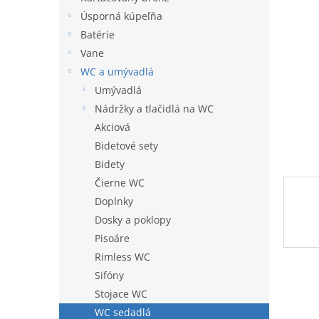
l
Úsporná kúpeľňa
Batérie
Vane
WC a umývadlá
Umývadlá
Nádržky a tlačidlá na WC
Akciová
Bidetové sety
Bidety
Čierne WC
Doplnky
Dosky a poklopy
Pisoáre
Rimless WC
Sifóny
Stojace WC
WC sedadlá