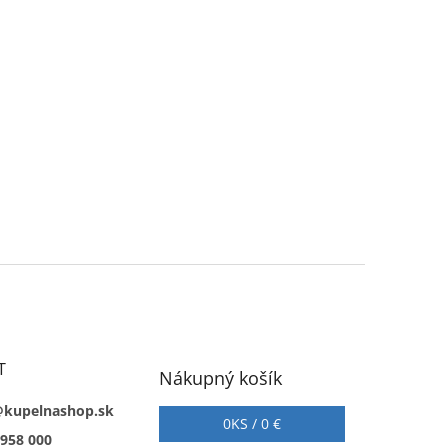
T
Nákupný košík
@kupelnashop.sk
0
KS /
0 €
 958 000