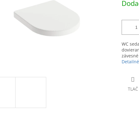
Dodac
hviezdičiek.
cena:
WC seda
dovieran
závesné
Detailné
TLAČ