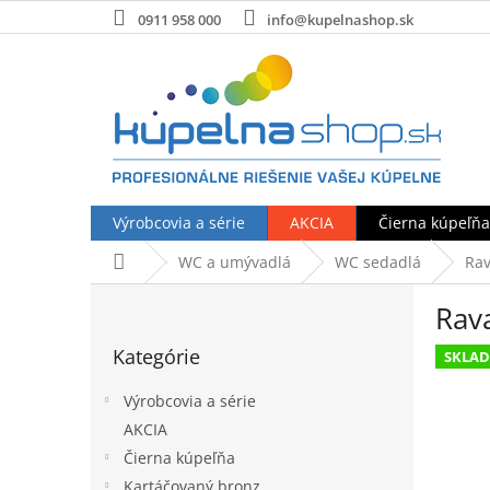
Prejsť
0911 958 000
info@kupelnashop.sk
na
obsah
Výrobcovia a série
AKCIA
Čierna kúpeľňa
Domov
WC a umývadlá
WC sedadlá
Rav
B
Rav
o
Preskočiť
č
Kategórie
kategórie
SKLA
n
ý
Výrobcovia a série
p
AKCIA
a
Čierna kúpeľňa
n
e
Kartáčovaný bronz