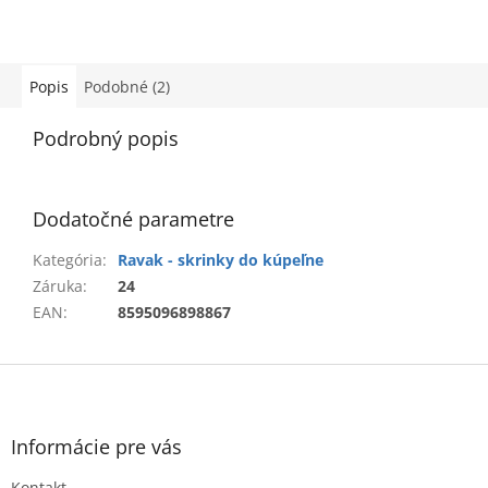
Popis
Podobné (2)
Podrobný popis
Dodatočné parametre
Kategória
:
Ravak - skrinky do kúpeľne
Záruka
:
24
EAN
:
8595096898867
Z
á
p
ä
Informácie pre vás
t
Kontakt