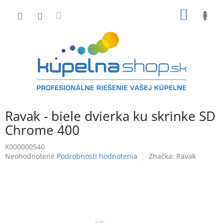
Prejsť
NÁKU
na
obsah
KOŠÍK
Ravak - biele dvierka ku skrinke SD
Chrome 400
X000000540
Priemerné
Neohodnotené
Podrobnosti hodnotenia
Značka:
Ravak
hodnotenie
produktu
je
0,0
z
5
hviezdičiek.