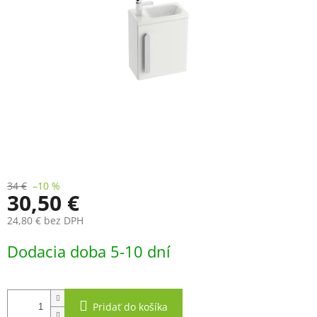
34 €
–10 %
30,50 €
24,80 € bez DPH
Jednotková
Dodacia doba 5-10 dní
cena:
Pridať do košíka