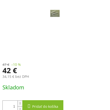
47 €
–10 %
42 €
34,15 € bez DPH
Jednotková
Skladom
cena:
Pridať do košíka