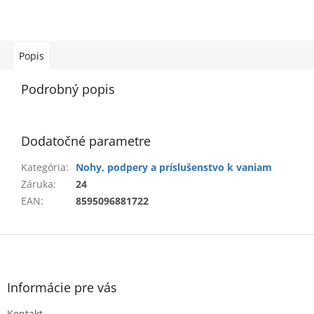
Popis
Podrobný popis
Dodatočné parametre
Kategória
:
Nohy, podpery a príslušenstvo k vaniam
Záruka
:
24
EAN
:
8595096881722
Z
á
p
ä
Informácie pre vás
t
Kontakt