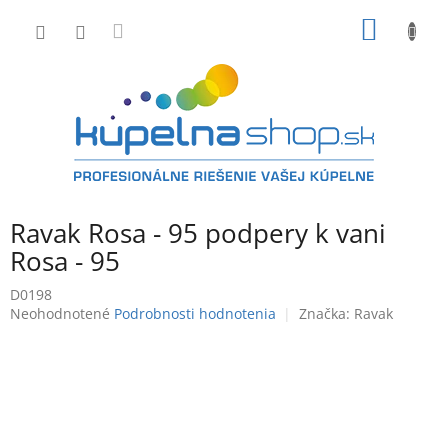
Prejsť
NÁKU
na
obsah
KOŠÍK
Ravak Rosa - 95 podpery k vani
Rosa - 95
D0198
Priemerné
Neohodnotené
Podrobnosti hodnotenia
Značka:
Ravak
hodnotenie
produktu
je
0,0
z
5
hviezdičiek.