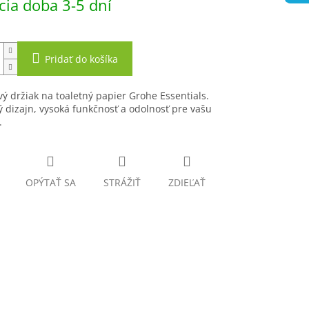
ia doba 3-5 dní
Pridať do košíka
 držiak na toaletný papier Grohe Essentials.
dizajn, vysoká funkčnosť a odolnosť pre vašu
.
OPÝTAŤ SA
STRÁŽIŤ
ZDIEĽAŤ