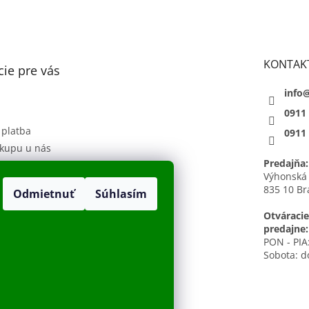
KONTAK
ie pre vás
info
0911
 platba
0911
kupu u nás
Predajňa:
 podmienky
Výhonská
835 10 Br
Odmietnuť
Súhlasím
sobných údajov
h
Otváracie
predajne:
PON - PIA:
Sobota: d