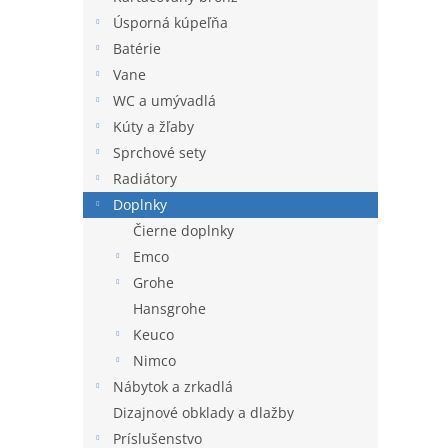
hviezdi
l
Úsporná kúpeľňa
Batérie
Vane
WC a umývadlá
Kúty a žľaby
Sprchové sety
Radiátory
Doplnky
Čierne doplnky
Emco
Grohe
Hansgrohe
Keuco
Nimco
Nábytok a zrkadlá
Dizajnové obklady a dlažby
Príslušenstvo