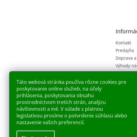
á
p
ä
t
Informác
i
e
Kontakt
Predajňa
Doprava a
Výhody ná
Obchodné
(VOP)
Táto webová stránka používa rôzne cookies pre
Ochrana o
poskytovanie online služieb, na účely
Náš príbe
prihlásenia, poskytovania obsahu
prostredníctvom tretích strán, analýzu
Blog
návštevnosti a iné. V súlade s platnou
legislatívou prosíme o potvrdenie súhlasu alebo
nastavenie vašich preferencií.