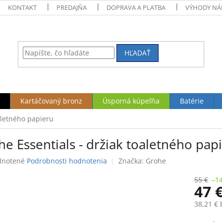
KONTAKT
PREDAJŇA
DOPRAVA A PLATBA
VÝHODY NÁ
HĽADAŤ
Kartáčovaný bronz
Úsporná kúpeľňa
Batérie
aletného papieru
e Essentials - držiak toaletného pap
rné
notené
Podrobnosti hodnotenia
Značka:
Grohe
enie
tu
55 €
–1
47 
38,21 €
Jednotk