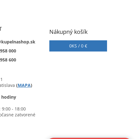
T
Nákupný košík
@kupelnashop.sk
0
KS /
0 €
 958 000
 958 600
 1
atislava
(
MAPA
)
 hodiny
 9:00 - 18:00
očasne zatvorené