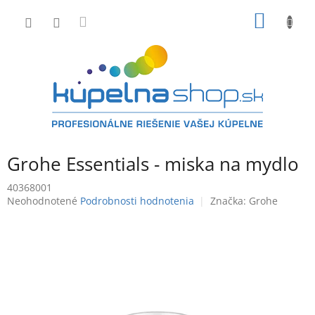
Prejsť
NÁKU
na
obsah
KOŠÍK
Grohe Essentials - miska na mydlo
40368001
Priemerné
Neohodnotené
Podrobnosti hodnotenia
Značka:
Grohe
hodnotenie
produktu
je
0,0
z
5
hviezdičiek.