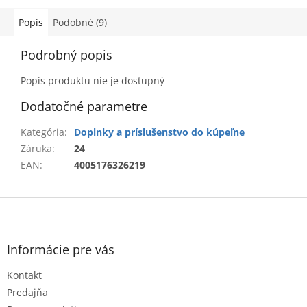
Popis
Podobné (9)
Podrobný popis
Popis produktu nie je dostupný
Dodatočné parametre
Kategória
:
Doplnky a príslušenstvo do kúpeľne
Záruka
:
24
EAN
:
4005176326219
Z
á
p
ä
Informácie pre vás
t
Kontakt
i
e
Predajňa