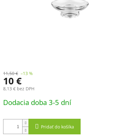
11,50 €
–13 %
10 €
8,13 € bez DPH
Jednotková
Dodacia doba 3-5 dní
cena:
Pridať do košíka