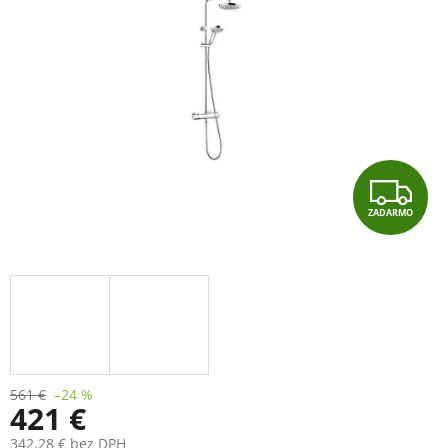
Z
ZADARMO
A
D
A
R
M
561 €
–24 %
421 €
O
342,28 € bez DPH