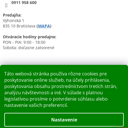
0911 958 600
Predajňa:
Výhonská 1
835 10 Bratislava
(
MAPA
)
Otváracie hodiny predajne:
PON - PIA: 9:00 - 18:00
Sobota: dočasne zatvorené
Táto webová stránka používa rôzne cookies pre
poskytovanie online služieb, na účely prihlásenia,
Nákupný košík
poskytovania obsahu prostredníctvom tretích strán,
analýzu návštevnosti a iné. V súlade s platnou
0
KS /
0 €
legislatívou prosíme o potvrdenie súhlasu alebo
nastavenie vašich preferencií.
Vytvoril Shoptet
Nastavenie