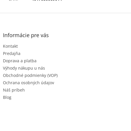
Z
á
p
ä
Informácie pre vás
t
Kontakt
i
e
Predajňa
Doprava a platba
Výhody nákupu u nás
Obchodné podmienky (VOP)
Ochrana osobných údajov
Náš príbeh
Blog