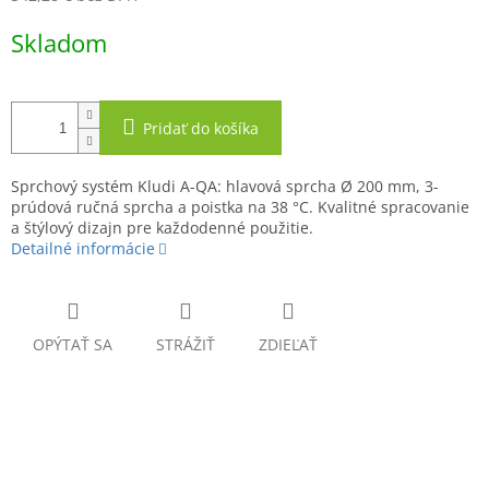
Jednotková
Skladom
cena:
Pridať do košíka
Sprchový systém Kludi A-QA: hlavová sprcha Ø 200 mm, 3-
prúdová ručná sprcha a poistka na 38 °C. Kvalitné spracovanie
a štýlový dizajn pre každodenné použitie.
Detailné informácie
OPÝTAŤ SA
STRÁŽIŤ
ZDIEĽAŤ