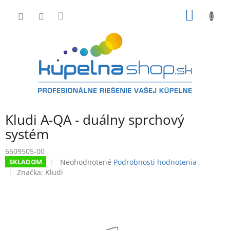
Prejsť
NÁKU
na
obsah
KOŠÍK
Kludi A-QA - duálny sprchový
systém
6609505-00
Priemerné
Neohodnotené
Podrobnosti hodnotenia
SKLADOM
hodnotenie
Značka:
Kludi
produktu
je
0,0
z
5
hviezdičiek.